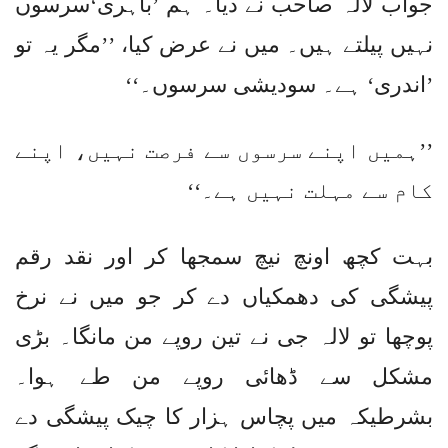
جواب لالہ صاحب نے دیا۔ ہم ’باہری‘سرسوں
نہیں پیلتے ہیں۔ میں نے عرض کیا، ’’مگر یہ تو
’اندری‘ ہے۔ سودیشی سرسوں۔‘‘
’’ہمیں اپنے سرسوں سے فرصت نہیں، اپنے
کام سے مہلت نہیں ہے۔‘‘
بہت کچھ اونچ نیچ سمجھا کر اور نقد رقم
پیشگی کی دھمکیاں دے کر جو میں نے نرخ
پوچھا تو لالہ جی نے تین روپے من مانگا۔ بڑی
مشکل سے ڈھائی روپے من طے ہوا۔
بشرطیکہ میں پچاس ہزار کا چیک پیشگی دے