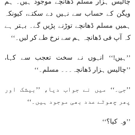
چالیس ہزار مسلم ڈھانچے موجود ہیں۔ ہم
ویگن کے حساب سے نہیں دے سکتے، کیونکہ
ہمیں مسلم ڈھانچے توڑنے پڑیں گے۔ بہتر ہے
کہ آپ فی ڈھانچہ ہم سے نرخ طے کر لیں۔‘‘
’’ہیں!‘‘ انہوں نے سخت تعجب سے کہا،
’’چالیس ہزار ڈھانچہ۔۔۔ مسلم۔‘‘
’’جی۔‘‘ میں نے جواب دیا، ’’بیشک اور
پھر چھوٹے عدد بھی موجود ہیں۔‘‘
’’وہ کیا؟‘‘