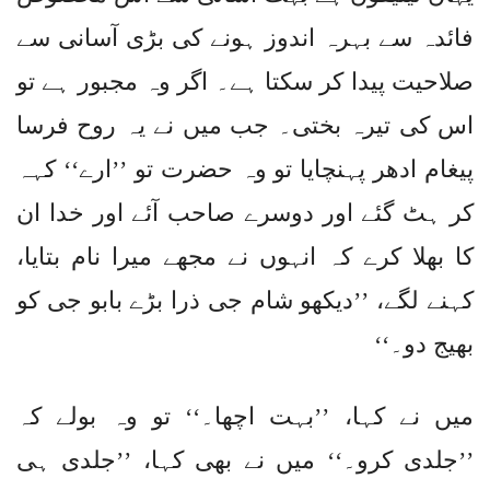
فائدہ سے بہرہ اندوز ہونے کی بڑی آسانی سے
صلاحیت پیدا کر سکتا ہے۔ اگر وہ مجبور ہے تو
اس کی تیرہ بختی۔ جب میں نے یہ روح فرسا
پیغام ادھر پہنچایا تو وہ حضرت تو ’’ارے‘‘ کہہ
کر ہٹ گئے اور دوسرے صاحب آئے اور خدا ان
کا بھلا کرے کہ انہوں نے مجھے میرا نام بتایا،
کہنے لگے، ’’دیکھو شام جی ذرا بڑے بابو جی کو
بھیج دو۔‘‘
میں نے کہا، ’’بہت اچھا۔‘‘ تو وہ بولے کہ
’’جلدی کرو۔‘‘ میں نے بھی کہا، ’’جلدی ہی