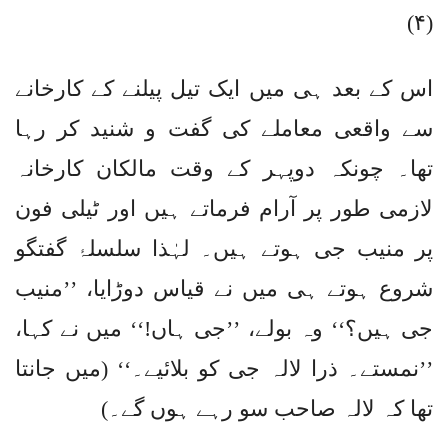
(۴)
اس کے بعد ہی میں ایک تیل پیلنے کے کارخانے
سے واقعی معاملے کی گفت و شنید کر رہا
تھا۔ چونکہ دوپہر کے وقت مالکان کارخانہ
لازمی طور پر آرام فرماتے ہیں اور ٹیلی فون
پر منیب جی ہوتے ہیں۔ لہٰذا سلسلۂ گفتگو
شروع ہوتے ہی میں نے قیاس دوڑایا، ’’منیب
جی ہیں؟‘‘ وہ بولے، ’’جی ہاں!‘‘ میں نے کہا،
’’نمستے۔ ذرا لالہ جی کو بلائیے۔‘‘ (میں جانتا
تھا کہ لالہ صاحب سو رہے ہوں گے۔)