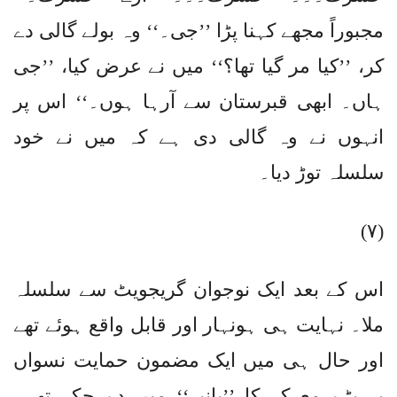
مجبوراً مجھے کہنا پڑا ’’جی۔‘‘ وہ بولے گالی دے
کر، ’’کیا مر گیا تھا؟‘‘ میں نے عرض کیا، ’’جی
ہاں۔ ابھی قبرستان سے آرہا ہوں۔‘‘ اس پر
انہوں نے وہ گالی دی ہے کہ میں نے خود
سلسلہ توڑ دیا۔
(۷)
اس کے بعد ایک نوجوان گریجویٹ سے سلسلہ
ملا۔ نہایت ہی ہونہار اور قابل واقع ہوئے تھے
اور حال ہی میں ایک مضمون حمایت نسواں
پر بڑے معرکہ کا ’’پانیر‘‘ میں دے چکے تھے۔