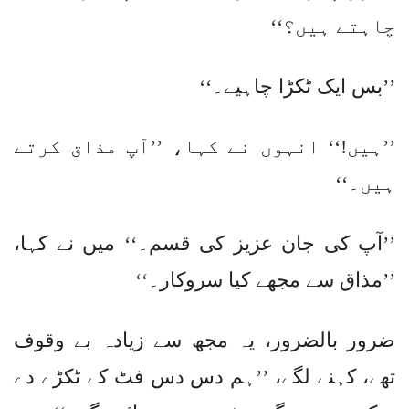
چاہتے ہیں؟‘‘
’’بس ایک ٹکڑا چاہیے۔‘‘
’’ہیں!‘‘ انہوں نے کہا، ’’آپ مذاق کرتے
ہیں۔‘‘
’’آپ کی جان عزیز کی قسم۔‘‘ میں نے کہا،
’’مذاق سے مجھے کیا سروکار۔‘‘
ضرور بالضرور، یہ مجھ سے زیادہ بے وقوف
تھے، کہنے لگے، ’’ہم دس دس فٹ کے ٹکڑے دے