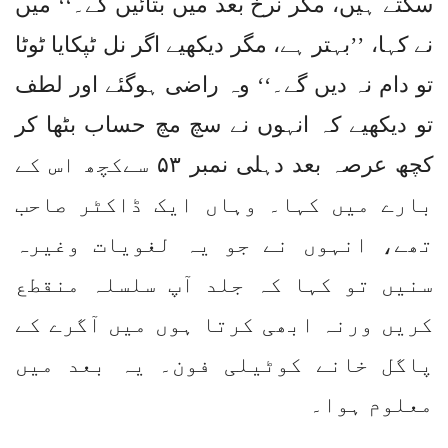
سکتے ہیں، مگر نرخ بعد میں بتائیں گے۔‘‘ میں
نے کہا، ’’بہتر ہے، مگر دیکھیے اگر نل ٹپکایا ٹوٹا
تو دام نہ دیں گے۔‘‘ وہ راضی ہوگئے اور لطف
تو دیکھیے کہ انہوں نے سچ مچ حساب بٹھا کر
کچھ عرصہ بعد دہلی نمبر ۵۳ سےکچھ اس کے
بارے میں کہا۔ وہاں ایک ڈاکٹر صاحب
تھے، انہوں نے جو یہ لغویات وغیرہ
سنیں تو کہا کہ جلد آپ سلسلہ منقطع
کریں ورنہ ابھی کرتا ہوں میں آگرے کے
پاگل خانے کوٹیلی فون۔ یہ بعد میں
معلوم ہوا۔