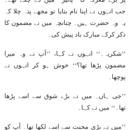
جب انہوں نے اپنا نام بتایا تو مجھے پتہ چلا کہ
یہ وہ حضرت ہیں۔ چنانچہ میں نے مضمون کا
ذکر کرکے مبارک باد پیش کی۔
’’شکریہ۔‘‘ انہوں نے کہا، ’’آپ نے وہ میرا
مضمون پڑھا تھا؟‘‘ خوش ہو کر انہوں نے
پوچھا۔
’’جی ہاں۔ میں نے بڑے شوق سے اسے پڑھا
تھا۔‘‘ میں نے کہا۔
’’میں نے بڑی محنت سے اسے لکھا تھا۔ آپ کو