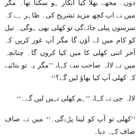
دوں۔ مجھے بھلا کیا انکار ہو سکتا تھا۔ مگر
میں نے اب کچھ مزید تشریح کی۔ ظاہر ہے کہ
سرسوں پیلی جائےگی تو کھلی بھی ہوگی۔ تیل
کو کام میں لے آؤں گا مگر آپ غور کریں کہ
آخر اتنی کھلی کا میں کیا کروں گا۔ چنانچہ
میں نے لالہ صاحب سے کہا، ’’مگر یہ تو بتائیے
کہ کھلی آپ کیا بھاؤ لیں گے؟‘‘
لالہ جی نے کہا، ’’ہم کھلی نہیں لیں گے۔‘‘
’’کھلی تو آپ کو لینا پڑےگی۔‘‘ میں نے صاف
صاف کہہ دیا۔