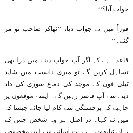
جواب آیا؟‘‘
فوراً میں نے جواب دیا، ’’ٹھاکر صاحب تو مر
گئے۔‘‘
قاعدہ ہے کہ اگر آپ جواب دینے میں ذرا بھی
تساہل کریں گے تو میری دانست میں شاید
ٹیلی فون کے موجد کی دماغ سوزی کی داد
دینے سے آپ قاصر رہیں گے۔ ایسے موقعوں پر
چاہیے کہ برجستگی سے کام لیا جائے جیسا کہ
میں نے کہا۔ در اصل ہر وہ شخص جس کے
یہاں ٹیلیفون ہے بہت آسانی سے اس مخصوص