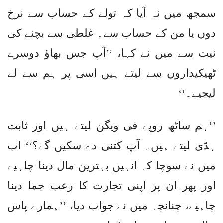
سمجھ میں نہ آیا کہ تولے کے حساب سے نرخ
دوں یا من کے حساب سے۔ غلطی سے بچنے کی
نیت سے میں نے کہا، ’’آپ جس بھاؤ دوسرے
ٹھیکیداروں سے لیتے ہیں اسی پر ہم سے لے
لیجیے۔‘‘
’’ہم ساٹھ روپے فی ویگن لیتے ہیں اور ثابت
ہڈی لیتے ہیں۔ آپ کتنی دے سکیں گے؟‘‘ اب
میں نے سوچا کہ انہیں بہترین مال دینا چاہیے
اور پھر ان پر اپنی تجارت کا رعب جما دینا
چاہیے، چنانچہ میں نے جواب دیا، ’’ہمارے پاس