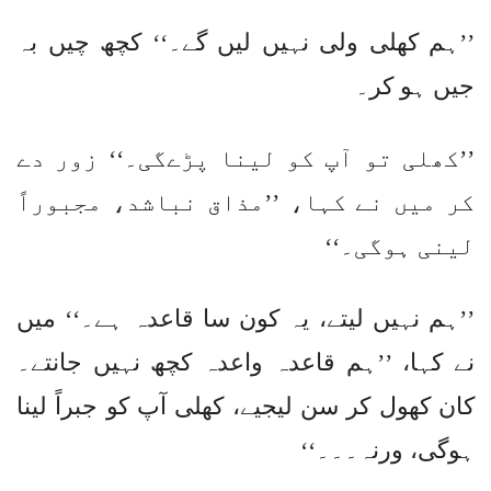
’’ہم کھلی ولی نہیں لیں گے۔‘‘ کچھ چیں بہ
جیں ہو کر۔
’’کھلی تو آپ کو لینا پڑےگی۔‘‘ زور دے
کر میں نے کہا، ’’مذاق نباشد، مجبوراً
لینی ہوگی۔‘‘
’’ہم نہیں لیتے، یہ کون سا قاعدہ ہے۔‘‘ میں
نے کہا، ’’ہم قاعدہ واعدہ کچھ نہیں جانتے۔
کان کھول کر سن لیجیے، کھلی آپ کو جبراً لینا
ہوگی، ورنہ۔۔۔‘‘