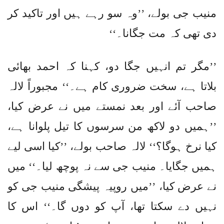
منیب جی بولے، ’’وہ سو رہے ہیں اور تاکید کر
دی تھی کہ مت جگانا۔‘‘
’’مگر تم انہیں جگا دو، کہنا کہ احمد بھائی
بلاتا ہے، سخت ضروری کام ہے۔‘‘ مجبوراً لالہ
صاحب آئے اور بعد نمستے میں نے عرض کیا،
’’ہمیں دو لاکھ من سرسوں کا تیل پلوانا ہے،
کیا نرخ ہوگا؟‘‘ لالہ صاحب بولے، ’’کیا اسی لیے
ہمیں جگایا۔ منیب جی سے نہ پوچھ لیا۔‘‘ میں
نے عرض کیا، ’’میں روپیہ پیشگی منیب جی کو
نہیں دے سکتا تھا، آپ کو دوں گا۔‘‘ اس کا