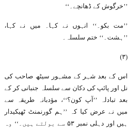
’’خرگوش کے ڈھانچے۔‘‘
’’مت بکو۔‘‘ انہوں نے کہا۔ میں نے کہا،
’’ہشت۔‘‘ ختم سلسلہ۔
(۳)
اس کے بعد شہر کے مشہور سیٹھ صاحب کی
نل اور پائپ کی دکان سے سلسلہ جنبانی کر کے
بعد تبادلہ ’’آپ کون؟‘‘، مؤدبانہ طریقہ سے
میں نے عرض کیا کہ ’’ہم گورنمنٹ ٹھیکیدار
ہیں اور دہلی نمبر ۵۳ سے بولتے ہیں۔‘‘ وہ