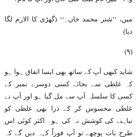
میں، ’’شتر محمد خاں۔‘‘ (گھڑی کا الارم لگا
دیا)
(۹)
شاید کبھی آپ کے ساتھ بھی ایسا اتفاق ہوا ہو
کہ غلطی سے بجائے کسی دوسرے نمبر کے
کسی کا سلسلہ آپ سے مل گیا ہو اور آپ نے
غلطی محسوس کر کے ذرا بھی غلطی کو
نباہنے کی کوشش نہ کی ہو۔ اکثر کوئی اس
طرح بات پوچھے تو آپ فوراً کہہ دیں گے کہ