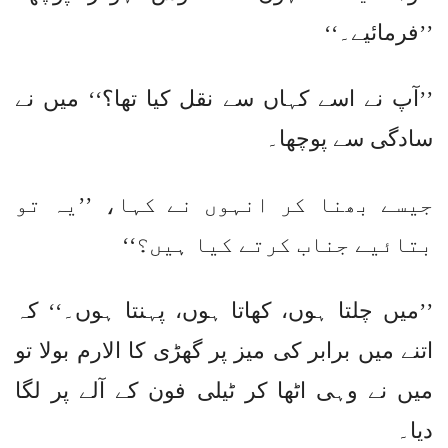
’’فرمائیے۔‘‘
’’آپ نے اسے کہاں سے نقل کیا تھا؟‘‘ میں نے
سادگی سے پوچھا۔
جیسے بھنا کر انہوں نے کہا، ’’یہ تو
بتائیے جناب کرتے کیا ہیں؟‘‘
’’میں چلتا ہوں، کھاتا ہوں، پہنتا ہوں۔‘‘ کہ
اتنے میں برابر کی میز پر گھڑی کا الارم بولا تو
میں نے وہی اٹھا کر ٹیلی فون کے آلے پر لگا
دیا۔