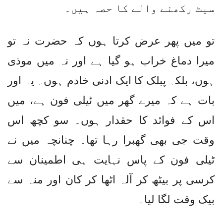
سیٹ رکھنے والے کا حصہ ہیں۔
تو میں پھر عرض کرتا ہوں کہ حضرت نہ تو
میرا دماغ خراب ہو گیا ہے اور نہ میں موذی
ہوں، بلکہ پبلک کا ایک ادنی خادم ہوں۔ یہ اور
بات ہے کہ میرے گھر میں ٹیلی فون ہے، میں
اس کے فوائد کا حقدار ہوں۔ سو کچھ اس
وقت جی بھی گھبرا رہا تھا۔ چنانچہ میں نے
ٹیلی فون کے پاس نہایت ہی اطمینان سے
کرسی پر بیٹھ کر آلہ اٹھا کر کان اور منہ سے
بیک وقت لگا لیا۔