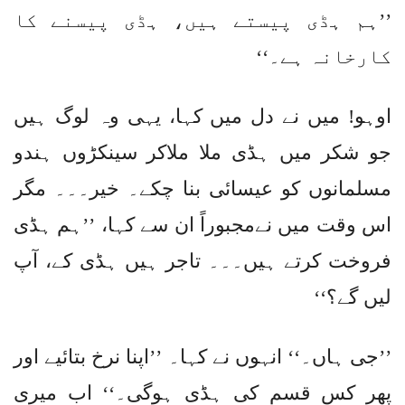
’’ہم ہڈی پیستے ہیں، ہڈی پیسنے کا
کارخانہ ہے۔‘‘
اوہو! میں نے دل میں کہا، یہی وہ لوگ ہیں
جو شکر میں ہڈی ملا ملاکر سینکڑوں ہندو
مسلمانوں کو عیسائی بنا چکے۔ خیر۔۔۔ مگر
اس وقت میں نےمجبوراً ان سے کہا، ’’ہم ہڈی
فروخت کرتے ہیں۔۔۔ تاجر ہیں ہڈی کے، آپ
لیں گے؟‘‘
’’جی ہاں۔‘‘ انہوں نے کہا۔ ’’اپنا نرخ بتائیے اور
پھر کس قسم کی ہڈی ہوگی۔‘‘ اب میری