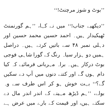
’’بوٹ و شوز مرچنٹ!‘‘
’’دیکھیے جناب!‘‘ میں نے کہا، ’’ہم گورنمنٹ
ٹھیکیدار ہیں۔ احمد حسین محمد حسین اور
دہلی نمبر ۴۸ سے باتیں کرتے ہیں۔ دراصل
ہمیں دو ہزار سیاہ رنگ کے گورا شاہی فوجی
بوٹ درکار ہیں۔ براہ مہربانی فرمائیے کہ کیا
دام ہوں گے اور کتنے دنوں میں آپ دے سکیں
گے؟‘‘ بہت خوش ہو کر اس طرف سے وہ
بولے، ’’ہم ڈیڑھ مہینے کے اندر اندر مال دے
سکتے ہیں، اور قیمت کے بارے میں عرض ہے