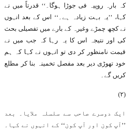
کہ بارہ روپیہ فی جوڑا ہوگا۔‘‘ قدرتاً میں نے
کہا، ’’یہ بہت زیادہ ہے۔‘‘ اس کے بعد انہوں
نے کچھ چمڑے وغیرہ کے بارے میں تفصیلی بحث
کی اور نتیجہ اس کا یہ رہا کہ جب میں نے
قیمت نامنظور کر دی تو انہوں نے کہا کہ ہم
خود تھوڑی دیر بعد مفصل تخمینہ بنا کر مطلع
کریں گے۔
(۲)
ایک دوسرے صاحب سے سلسلہ ملایا۔ بعد
’’آپ کون اور آپ کون‘‘ کے انہوں نے کہا۔