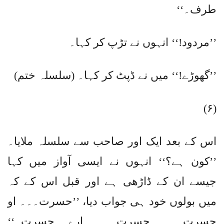
طرف۔‘‘
’’مردود!‘‘ انہوں نے تڑپ کر کہا۔
’’گھوڑے!‘‘ میں نے ڈپٹ کر کہا۔ (سلسلہ ختم)
(۶)
اس کے بعد ایک اور صاحب سے سلسلہ ملایا۔
’’کون ہے؟‘‘ انہوں نے ایسی آواز میں کہا
جیسے ان کے ڈاڑھی ہے اور قبل اس کے کہ
میں بولوں خود ہی جواب دیا، ’’حسرت۔۔۔ او
حسرت۔۔۔ حسرت۔۔۔ ارے حسرت۔‘‘