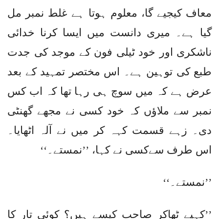
معاف کیجیے گا، معلوم ہوتا ہے غلط نمبر مل
گیا ہے۔ میری دانست میں ایسا کرنا خدائی
ناشکری اور خود ٹیلی فون کے موجد کی جدت
طبع کی توہین ہے۔ اس مختصر تمہید کے بعد
عرض ہے کہ میں سوچ ہی رہا تھا کہ اب کس
نمبر سے ملاؤں کہ خود کسی نے مجھے گھنٹی
دی۔ زہے قسمت کہہ کر میں نے آلہ اٹھایا۔
اس طرف سےکسی نے کہا، ’’نمستے۔‘‘
’’نمستے۔‘‘
’’کہیے ٹھاکر صاحب کیسے ہیں؟ کوئی تار کا