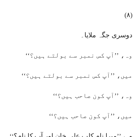
(۸)
دوسری جگہ ملایا۔
وہ، ’’آپ کس نمبر سے بولتے ہیں؟‘‘
میں، ’’آپ کس نمبر سے بولتے ہیں؟‘‘
وہ، ’’آپ کون صاحب ہیں؟‘‘
میں، ’’آپ کون صاحب ہیں؟‘‘
وہ، ’’میرا نام کلب علی خان اور آپ کا نام؟‘‘