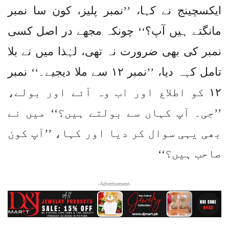
ایکسچینج نے کہا، ’’نمبر پلیز، کون سا نمبر
مانگتے ہیں آپ؟‘‘ چونکہ مجھے در اصل کسی
نمبر کی بھی ضرورت نہ تھی، لہٰذا میں نے بلا
تامل کہہ دیا، ’’نمبر ۱۲ سے ملا دیجیے۔‘‘ نمبر
۱۲ کو اطلاع اور اب وہ آئے اور بولے،
’’جی۔ آپ کہاں سے بولتے ہیں؟‘‘ میں نے
بھی یہی سوال کر دیا اور کہا، ’’آپ کون
صاحب ہیں؟‘‘
-Advertisement-