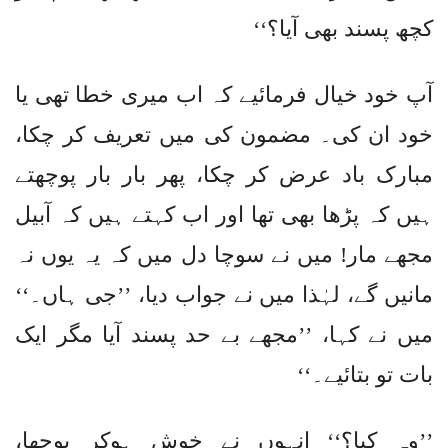
کچھ پسند بھی آیا؟‘‘
آپ خود خیال فرمائیے کہ اب میری خطا تھی یا
خود ان کی۔ مضمون کی میں تعریف کر چکا،
مبارک باد عرض کر چکا، پھر بار بار پوچھتے
ہیں کہ پڑھا بھی تھا اور اب کہتے ہیں کہ آبیل
مجھے مار! میں نے سوچا دل میں کہ یہ یوں نہ
مانیں گے، لہٰذا میں نے جواب دیا، ’’جی ہاں۔‘‘
میں نے کہا، ’’مجھے بے حد پسند آیا مگر ایک
بات تو بتائیے۔‘‘
’’وہ کیا؟‘‘ انہوں نے خوش ہوکر پوچھا،