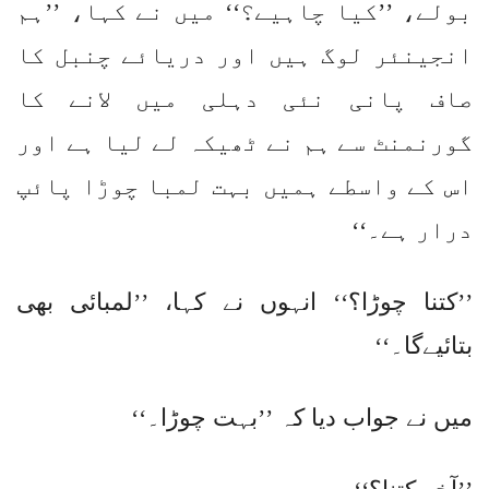
بولے، ’’کیا چاہیے؟‘‘ میں نے کہا، ’’ہم
انجینئر لوگ ہیں اور دریائے چنبل کا
صاف پانی نئی دہلی میں لانے کا
گورنمنٹ سے ہم نے ٹھیکہ لے لیا ہے اور
اس کے واسطے ہمیں بہت لمبا چوڑا پائپ
درار ہے۔‘‘
’’کتنا چوڑا؟‘‘ انہوں نے کہا، ’’لمبائی بھی
بتائیےگا۔‘‘
میں نے جواب دیا کہ ’’بہت چوڑا۔‘‘