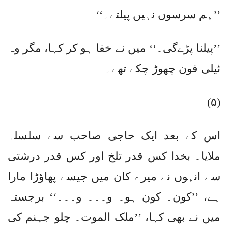
’’ہم سرسوں نہیں پیلتے۔‘‘
’’پیلنا پڑےگی۔‘‘ میں نے خفا ہو کر کہا، مگر وہ
ٹیلی فون چھوڑ چکے تھے۔
(۵)
اس کے بعد ایک حاجی صاحب سے سلسلہ
ملایا۔ بخدا کس قدر تلخ اور کس قدر درشتی
سے انہوں نے میرے کان میں جیسے پھاؤڑا مارا
ہے، ’’کون۔ کون ہو۔ و۔۔۔ و۔۔۔‘‘ برجستہ
میں نے بھی کہا، ’’ملک الموت۔ چلو جہنم کی