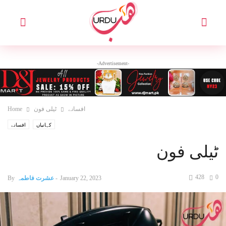
-Advertisement-
افسانے
ٹیلی فون
Home
کہانیاں
افسانے
ٹیلی فون
428
0
January 22, 2023
-
عشرت فاطمہ
By