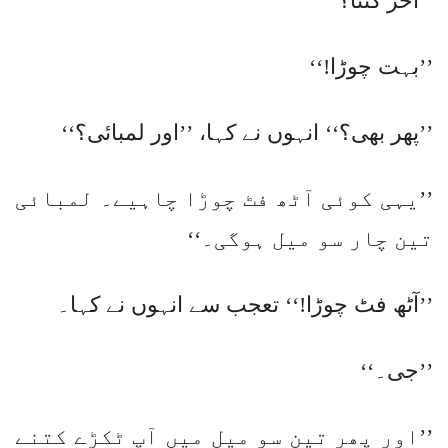
’’آخر کتنا؟‘‘
’’بہت چوڑا!‘‘
’’پھر بھی؟‘‘ انہوں نے کہا، ’’اور لمبائی؟‘‘
’’یہی کوئی آٹھ فٹ چوڑا چاہیے۔ لمبائی
تین چار سو میل ہوگی۔‘‘
’’آٹھ فٹ چوڑا!‘‘ تعجب سے انہوں نے کہا۔
’’جی۔‘‘
’’اور پھر تین سو میل میں آپ ٹکڑے کتنے