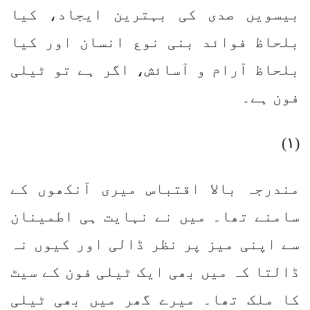
بیسویں صدی کی بہترین ایجاد، کیا
بلحاظ فوائد بنی نوع انسان اور کیا
بلحاظ آرام و آسائش، اگر ہے تو ٹیلی
فون ہے۔
(۱)
مندرجہ بالا اقتباس میری آنکھوں کے
سامنے تھا۔ میں نے نہایت ہی اطمینان
سے اپنی میز پر نظر ڈالی اور کیوں نہ
ڈالتا کہ میں بھی ایک ٹیلی فون کے سیٹ
کا ملک تھا۔ میرے گھر میں بھی ٹیلی