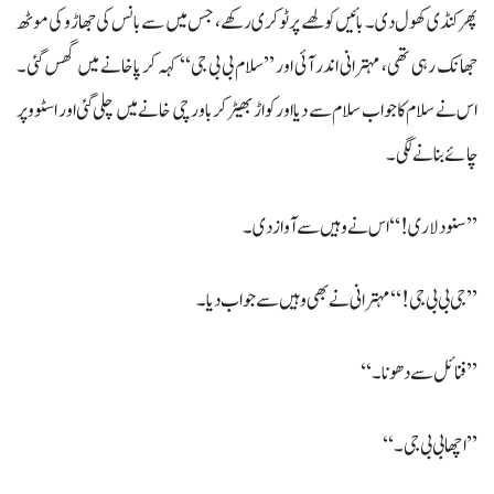
پھر کنڈی کھول دی۔ بائیں کولھے پر ٹوکری رکھے، جس میں سے بانس کی جھاڑو کی موٹھ
جھانک رہی تھی، مہترانی اندر آئی اور ’’سلام بی بی جی‘‘ کہہ کر پاخانے میں گھس گئی۔
اس نے سلام کا جواب سلام سے دیا اور کواڑ بھیڑ کر باورچی خانے میں چلی گئی اور اسٹوو پر
چائے بنانے لگی۔
’’سنو دلاری!‘‘ اس نے وہیں سے آواز دی۔
’’جی بی بی جی!‘‘ مہترانی نے بھی وہیں سے جواب دیا۔
’’فنائل سے دھونا۔‘‘
’’اچھا بی بی جی۔‘‘