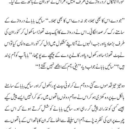
کٹورا آٹا نکال کر دروازے کی طرف چلیں، مگر اس نے کٹورا ان کے ہاتھ سے لے لیا۔
’’جو دے اس کا بھی بھلا، جو نہ دے اس کا بھی بھلا۔‘‘ سائیں بابا نے دروازے کے
سامنے رک کر صدا لگائی۔ اس نے دروازے کا ایک پٹ تھوڑا سا کھول کر کٹورا ان کی
طرف بڑھا دیا اور جب انہوں نے آٹا اپنے کشکول میں ڈال کر کٹورا اسے واپس کیا تو اس
نے پٹ تھوڑا سا اور کھول دیا اور کالے پردے کے پیچھے سے پوچھا، ’’بابا آپ کو آم پسند
ہیں؟‘‘ سائیں بابا نے جواب دیا، ’’بیٹی، آم کسے اچھے نہیں لگتے!‘‘
وہ تیز تیز قدموں سے گئی، دو آم لےکر لوٹی، پٹ پورا کھول کر اور سائیں بابا کے سامنے
بالکل بے پردہ کھڑی ہوکر اس نے وہ آم دونوں ہاتھوں میں رکھ کر انہیں ایسے پیش کیے
جیسے کسی کو نذرانہ پیش کر رہی ہو۔ سائیں بابا نے کوشش کرتے ہوئے کہ اس کے
چہرے پر ان کی نظر نہ پڑے، آم اس سلیقے سے اٹھائے کہ ان کا ہاتھ اس کے ہاتھوں سے