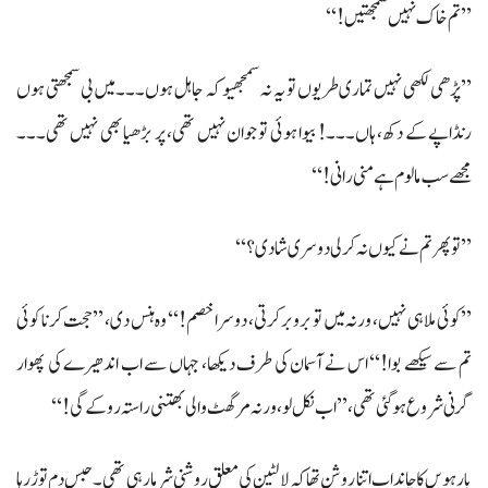
’’تم خاک نہیں سمجھتیں!‘‘
’’پڑھی لکھی نہیں تماری طریوں تو یہ نہ سمجھیو کہ جاہل ہوں۔۔۔ میں بی سمجھتی ہوں
رنڈاپے کے دکھ، ہاں۔۔۔! بیوا ہوئی تو جوان نہیں تھی، پر بڑھیا بھی نہیں تھی۔۔۔
مجھے سب مالوم ہے منی رانی!‘‘
’’تو پھر تم نے کیوں نہ کرلی دوسری شادی؟‘‘
’’کوئی ملا ہی نہیں، ورنہ میں تو بروبر کرتی، دوسرا خصم!‘‘ وہ ہنس دی، ’’حجت کرنا کوئی
تم سے سیکھے بوا!‘‘ اس نے آسمان کی طرف دیکھا، جہاں سے اب اندھیرے کی پھوار
گرنی شروع ہو گئی تھی، ’’اب نکل لو، ورنہ مرگھٹ والی بھتنی راستہ روکےگی!‘‘
بارہویں کا چاند اب اتنا روشن تھا کہ لالٹین کی معلق روشنی شرما رہی تھی۔ حبس دم توڑ رہا