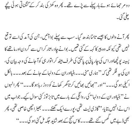
دو مرجھائے ہوئے ہار پہلےسے پڑے تھے۔ پھر وہ کھڑکی بند کر کے گنگناتی ہوئی نیچے
چلی گئی۔
پھر آنے والوں کا جیسے تانتا بندھ گیا۔ سب سے پہلے بوا آئیں، جن کی آمد کی اسے توقع
نہیں تھی کیونکہ وہ پیر کا کہہ کے گئی تھیں۔ بوا نے چادر اتار کر اس سے گردن اور ماتھے کا
پسینہ پونچھا اور اس کی چارپائی پر پائنتی کی طرف بیٹھ کر اتوار ہی کو آجانے کی وجہ بیان کی،
ان کی یہ فکر تھی کہ ’’ہماری منی۔۔۔ بٹیا اور ان کے دولہا کے جانے کے بعد۔۔۔ بالکل
اکیلی ہوگی۔۔۔‘‘ اور ’’بھائیں بھائیں کرتا گھر کھانے کو دوڑ رہا ہوگا۔۔۔‘‘ پھر انہوں
نے ’’بٹیا اور ان کے دولہا‘‘ کی روانگی کے بارے میں تابڑ توڑ کئی سوال کیے۔ جواب میں
اس نے انہیں بتایا، ’’گاڑی لیٹ تھی، پورے ایک گھنٹے۔۔۔ بھیڑ اچھی خاصی تھی، پھر
بھی ڈبے میں گھس گئے تھے۔۔۔ کاس گنج کے بعد شاید جگہ مل گئی ہوگی۔۔۔‘‘