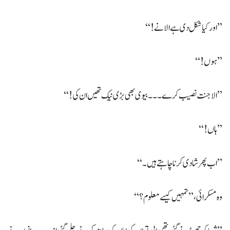
’’اور کیا شکل دی ہے الا نے!‘‘
’’ہوں!‘‘
’’الا جنت نصیب کرے۔۔۔ بیوی بھی بڑی نیک تھیں ان کی!‘‘
’’ہاں!‘‘
’’اب پھر شادی کرنا چاہتے ہیں۔‘‘
وہ مسکرائی، ’’تمہیں کیسے معلوم؟‘‘