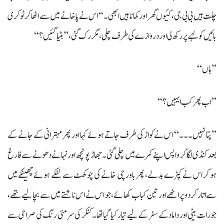
چلت ہیں بی بی جی، کئیوں گھر اور کمانا ہیں ابھی۔‘‘ اس نے پاخانے میں سے اٹھاکر ٹوکری
بائیں کولہے پر رکھ لی اور دروازے کی طرف چلی، مگر رک گئی، ’’بٹیا گئیں؟‘‘
’’ہاں‘‘
’’اب پھر کب ایہیں؟‘‘
’’پتا نہیں۔۔۔‘‘ اس نے کواڑ کی طرف جاتے ہوئے کہا اور پھر مہترانی کے جانے کے
بعد کنڈی لگاکر واپس اپنے کمرے میں چلی گئی۔ جھاڑ پونچھ اور نہانے دھونے سےفارغ
ہو کر اس نے کپڑے بدلے، پھر باورچی خانے کی چوکھٹ سے لٹکے ہوئے چھینکے میں
سے اتار کر دو پراٹھے اور تین کباب کھائے، جو اس نے اس ناشتے میں سے بچالیے تھے،
جو رات بیٹی اور داماد کے سفر کے لیے تیار کیا گیا تھا۔ کنکر کی سرمئی رنگ کی صراحی سے