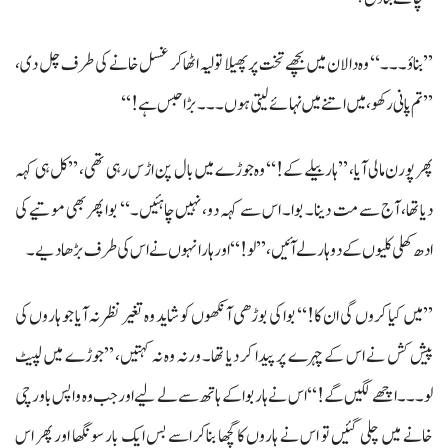
’’بناؤ۔۔۔‘‘ وہ دالان میں بچھے تخت پر پھیلا تولیہ اٹھا کر غسل خانے کی طرف چل دی،
’’تم پانی رکھو، میں اتنے میں نہائے لیتی ہوں۔۔۔ بڑا حبس ہے!‘‘
پھر پورن مالی آیا، ’’ہار بیلے کے!‘‘ وہ جوڑے میں بال پن اڑس رہی تھی، ’’کل ہی کہہ
دیا تھا، آج سے مت دینا۔ بوا۔ اس سے کہہ دو، نہیں چاہئیں۔‘‘ بوا پھر بھی موتیے کی
ادھ کھلی کلیوں کے دوہار لے آئیں، ’’لو!‘‘ اور ہار انہوں نے اس کی طرف بڑھا دیے۔
’’میں کیا کروں گی ان کا!‘‘ بوا کی بوڑھی آنکھوں کو شاید وہ تغیر نظر نہ آیا جو ہاروں کی
پیش کش نے اس کے چہرے پر پیدا کر دیا تھا۔ ورنہ وہ نہ کہتیں، ’’جوڑے میں لپیٹ
لو۔۔۔ اچھے لگیں گے!‘‘ اس نے ہار بوا کے ہاتھ سے لے لیےاور جب وہ واپس باورچی
خانے میں چلی گئیں تو اس نے ہاروں کا گچھا بناکر اسے بس ایک بار سونگھا اور پھر اس