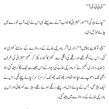
’’جی بی بی جی!‘‘
’’چائے پیوگی؟‘‘ اور مہترانی کا جواب آنے سے پہلے ہی اس نے ایک آب خورے میں
چائے انڈیل دی۔
’’پلیو تو کاہے ناپئیں!‘‘ دلاری آکر باورچی خانے کے دروازے کے سامنے کھڑی ہو
گئی۔ اس نے انگوٹھے اور کلمے کی انگلی سے کجھڑ کا کنارہ پکڑ کر کھجڑ مہترانی کی طرف
بڑھایا۔ دلاری کھجڑلے کر باورچی خانے کی دیوار کے اس حصے سے ٹیک لگا کر بیٹھ گئی، جو
ابھی تک دھوپ سے بچا ہوا تھا اور پھونک پھونک کر سرڑ سرڑ چائے پینے لگی۔ اس نے
ایک پیڑھی، جس کے پائے لال اور پیلے رنگے ہوئے تھے، پیر سے کھسکائی اور اس پر
باورچی خانے کے دروازے میں بیٹھ گئی۔