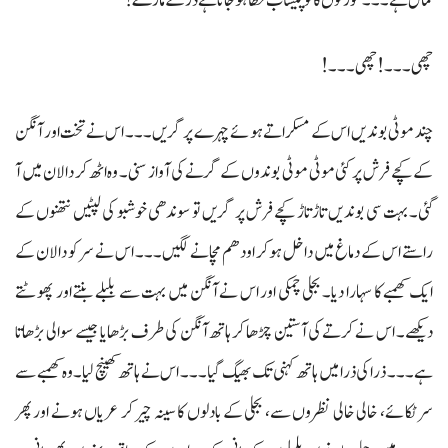
کمال ہے۔۔۔ عورتوں کا تو پیشاب خطا ہو جاتا ہے ڈر کے مارے!
چھی۔۔۔! چھی۔۔۔!
چند موٹی بوندیں اس کے مسکراتے ہوئے چہرے پر گریں۔۔۔ اس نے تخت اور آنگن
کے کچے فرش پر کئی موٹی موٹی بوندوں کے گرنے کی آواز سنی۔ وہ اٹھ کر دالان میں آ
گئی۔ بہت سی بوندیں تاڑ تاڑ کچے فرش پر گریں تو سوندھی خوشبو کی لپٹیں نتھنوں کے
راستے اس کے دماغ میں داخل ہوکر اودھم مچانے لگیں۔۔۔ اس نے سر کو دالان کے
ایک کھمبے کا سہارا دیا۔ بجلی چمکی اور اس نے آنگن میں بہت سے بلبلے بنتے اور پھوٹتے
دیکھے۔ اس نے کرتے کی آستین چڑھا کر ہاتھ آنگن کی طرف بڑھایا جیسے سوالی بڑھاتا
ہے۔۔۔ ذرا کی ذرا میں ہاتھ کہنی تک بھیگ گیا۔۔۔ اس نے ہاتھ کھینچ لیا۔ وہ کھمبے سے
سر ٹکائے، خالی خالی نظروں سے، بجلی کے بادلوں کا سینہ چیر کر عریاں ہونے اور پھر