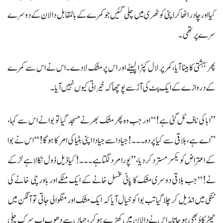
کیا اور چادر اٹھا کر اپنی کوٹھری میں چلی گئیں جو کمرے کے بالمقابل دالان کے دوسرے
سرے پر تھی۔
پھر بہشتی کا بیٹا آیا، کمر پر لال کپڑا لپیٹے اور اس پر مشک لادے۔ اس نے اس سے کمرے
کے دروازے کے ایک پٹ کی آڑ سے پوچھا کہ خیراتی کیوں نہیں آیا۔
’’ابا کی ناف ٹل گئی ہے!‘‘ اور جب وہ پھر مشک بھرنے مسجد گیا تو بوا نے اس سے کہا،
’’اے ہے، بلاقی سے کیا پردہ۔۔۔! جیادا سے جیادا اپنی بٹیا کی امر کا ہوگا!‘‘ اس نے بوا
کے اعتراض کو یکسر مسترد کر دیا، ’’پورا مرد لگتا ہے۔۔۔! کیا ڈیل ڈول نکالا ہے لڑکے
نے!‘‘ جب بلاقی دوسری مشک کا پانی غسل خانے کے ایک مٹکے اور باورچی خانے کی
ٹنکی میں انڈیل کر چلا گیا تب بوا کو خیال آیا کہ ایک مشک اور منگوالی جاتی تو آنگن میں
چھڑکاؤ بھی ہو جاتا۔ اس نے دالان میں کھڑے ہوکر، جہاں سے دھوپ اب سرک چلی