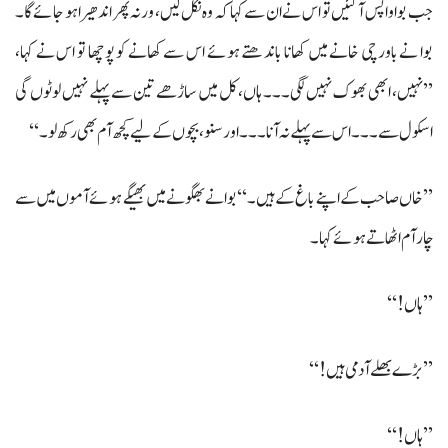
جب بوا واپس آگئیں تو اس نے ان سے کہا کہ وہ نکل لیں، ورنہ پھر اندھیرا ہو جائےگا۔
بوا نے باورچی خانے میں کھانا باندھتے ہوئے اس سے کھانے کو پوچھا تو اس نے کہا،
’’نہیں، ابھی بھوک نہیں لگی۔۔۔ ہاں، کل میں ساڑھے تین سے پہلے نہیں لوٹوں گی
اسکول سے۔۔۔ اس سے پہلے نہ آنا۔۔۔ اور سنو، بچوں کے لیے کچھ آم بھی رکھ لو۔‘‘
’’خاں صاحب کے اپنے باغ کے ہیں۔‘‘ بوا نے بھگونے میں بھیگے ہوئے آموں میں سے
چار آم اٹھاتے ہوئے کہا۔
’’ہاں!‘‘
’’بڑے بھلے آدمی ہیں!‘‘
’’ہاں!‘‘