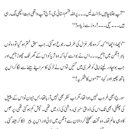
’’آپ جتنا چاہیں، ڈانٹ لیں۔۔۔ پر اللہ قسم استانی جی، آج آپ واقعی بہت اچھی لگ رہی
ہیں۔۔۔ سچی۔۔۔! روز سے زیادہ!‘‘
’’اچھا، اچھا‘‘ کہہ کر وہ پھر غزل کی طرف رجوع ہوگئی۔ جب سبق ختم ہو گیا تو دونوں
باہر آنگن میں آئیں۔۔۔ اس نے بوا سے کہا کہ وہ ثریا کو اس کے گھر تک چھوڑ آئیں اور
جب بوا چادر لینے اپنی کوٹھری میں گئیں تو اس نے لڑکی کا سر اپنے سینے سے لگاکر اس پر
ہاتھ پھیرا اور کہا، ’’آموں کا شکریہ!‘‘
سورج ابھی غروب نہیں ہوا تھا، مگر اب نظر بھی نہیں آ رہا تھا، بس جیون نواس کے پیپل
کی پھنگنی ابھی تک اس کی ڈوبتی سنہری روشنی کی زد میں تھی۔ تپش کم ہو گئی تھی، پر حبس
کا وہی عالم تھا۔ وہ تخت کھینچ کر دالان سے آنگن میں لائی اور اس پر پیر لٹکا کر بیٹھ گئی۔