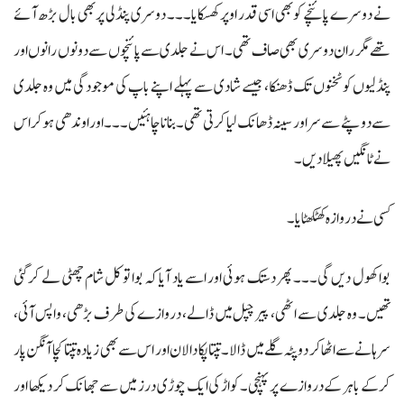
نے دوسرے پائنچے کو بھی اسی قدر اوپر کھسکایا۔۔۔ دوسری پنڈلی پر بھی بال بڑھ آئے
تھے مگر ران دوسری بھی صاف تھی۔ اس نے جلدی سے پائنچوں سے دونوں رانوں اور
پنڈلیوں کو ٹخنوں تک ڈھنکا، جیسے شادی سے پہلے اپنے باپ کی موجودگی میں وہ جلدی
سے دوپٹے سے سر اور سینہ ڈھانک لیا کرتی تھی۔ بنانا چاہئیں۔۔۔ اور اوندھی ہوکر اس
نے ٹانگیں پھیلا دیں۔
کسی نے دروازہ کھٹکھٹایا۔
بوا کھول دیں گی۔۔۔ پھر دستک ہوئی اور اسے یاد آیا کہ بوا تو کل شام چھٹی لے کر گئی
تھیں۔ وہ جلدی سے اٹھی، پیر چپل میں ڈالے، دروازے کی طرف بڑھی، واپس آئی،
سرہانے سےاٹھاکر دوپٹہ گلے میں ڈالا۔ تپتا پکا دالان اور اس سے بھی زیادہ تپتا کچا آنگن پار
کرکے باہر کے دروازے پر پہنچی۔ کواڑ کی ایک چوڑی درز میں سے جھانک کر دیکھا اور