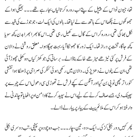
تھا، جیون نواس کے پیپل کے پتے اب رہ رہ کر تالیاں بجا رہے تھے۔۔۔ بھیگی ہوا کے
جھونکوں نے پنکھا اس کے ہاتھ سے لے لیا تھا۔ بالوں کی ایک لٹ، جو جوڑے کی قید سے
نکل بھاگی تھی، رہ رہ کر اس کے گال سے کھیل رہی تھی۔ اس کا بھرا بھرا بدن کچھ سویا
کچھ جاگا، تخت پر دراز تھا۔ ایک زور کا جھونکا آیا، بہت بھیگا ہوا۔ معلق روشنی نے دالان
کے فرش پر کئی ٹیڑھے میڑھے خاکے بنا ڈالے۔ برساتی کی جو کھڑکیاں وہ کھلی چھوڑ آئی
تھی، ان کے پٹوں نے دھڑپڑ کی۔ دالان میں رکھی ہوئی کنکر کی صراحی پر ڈھنکا ہوا نقشی
کٹورا ترچھی ٹوپی بن گیا اور آنگن کے کچے فرش نے تھوڑی سی دھول اس کے چہرے پر
پھینک دی، جسے صاف کرنے کے لیے اس نے سپید کرتے کا دامن اوپر اٹھایا تو چاندنی نے
وارفتہ ہوکر اس کے ملائم پیٹ کے پیار پر پیار لے ڈالے۔
پھر کہیں دور بجلی کڑکی۔ ایک، دو، تین، چار۔۔۔ جب وہ چودہ پر پہنچی، تب دوسری بجلی