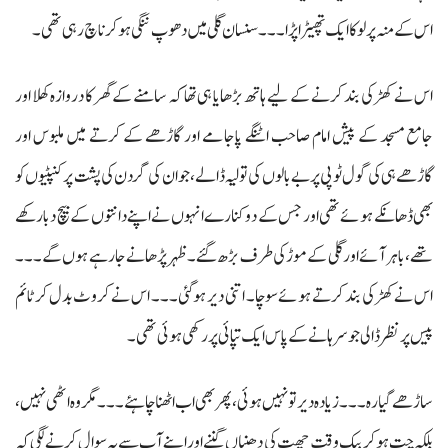
اس کے منہ پر لو کا ایک تھپیڑا پڑا۔۔۔ سنسان گلی میں دھوپ ننگی ہوکر ناچ رہی تھی۔
اس نے کھڑکی بند کرنے کے لیے ہاتھ بڑھایا ہی تھا کہ سامنے کے گھر کا دروازہ کھلا اور
جامع مسجد کے پیش امام صاحب اٹنگے پاجامے اور گاڑھے کے کرتے میں ملبوس اور
گاڑھے ہی کی گول ٹوپی پر بےبالوں کی تولیہ ڈالے، جوان کی گردن کی پشت پر کنپٹیوں کو
بھی ڈھانکے ہوئے تھی اور جس کے دو کنارے انہوں نے اپنے دانتوں کے بیچ دبا رکھے
تھے، باہر آئے اور گلی کے موڑ کی طرف بڑھ گئے۔ ظہر پڑھانے جا رہے ہوں گے۔۔۔
اس نے کھڑکی بند کرتے ہوئے سوچا۔ اتنی دیر ہو گئی۔۔۔ اس نے کروٹ بدل کر ٹائم
پیس پر نظر ڈالی جو سرہانے کے پاس ایک تپائی پر رکھی ہوئی تھی۔
ساڑھے گیارہ۔۔۔ زیادہ دیر تو نہیں ہوئی، پھر بھی اب اٹھنا چاہئے۔۔۔ مگر وہ اٹھی نہیں،
بلکہ چت ہوکر بیک وقت چھت کی دھنیاں گننے اور اپنے آپ سے یہ سوال کرنے لگی کہ