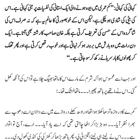
کہانی کی کہانی:’’کم عمری میں بیوہ ہونے والی ایک استانی کی نفسیات پر مبنی کہانی ہے۔ اس
کی بیٹی کی شادی ہو چکی ہے، لیکن اس کے خوبصورتی کا عالم یہ ہے کہ نہ صرف اس کی
شاگردہ اس کے حسن کی تعریف کرتی ہے بلکہ خان صاحب کا رشتہ بھی آتا ہے۔ ایک
دن رات میں وہ بارش میں برہنہ ہو کر نہاتی ہے اور خوب رقص کرتی ہے اور پھر تھک
کر پھولوں کا ہار سرہانے رکھ کر سو جاتی ہے۔‘‘
اور جب اسے محسوس ہوا کہ شرم کے مارے اس کا ماتھا بھیگ چلا ہے تو اس کی آنکھ کھل
گئی۔ اس نے ماتھے پر ہاتھ پھیرا۔۔۔ ماتھا خشک تھا۔؛
کمرے کا دروازہ آدھا کھلا ہوا تھا اور ادھ کھلے دروازے میں سے دالان اسے دھوپ سے
بھرا نظر آیا۔۔۔ وہ ہڑبڑاکر اٹھا چاہتی تھی کہ اسے یاد آیا۔۔۔ ارے، آج تو اتوار
ہے۔۔۔ اس نے لیٹے ہی لیٹے انگڑائی لی، پھر ہاتھ بڑھاکر کھڑکی کی کنڈی کھول دی۔۔۔