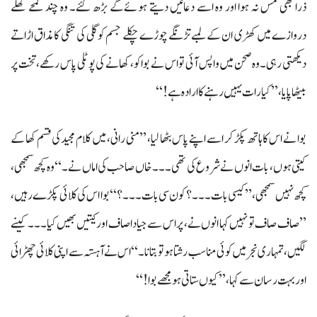
ذرا بھی مس نہ ہوا اور وہ اسے دعائیں دیتے ہوئےگے بڑھ گئے۔ وہ چند لمحے کھلے
دروازے میں کھڑی ان کے لمبے تڑنگے چوڑے چکلے جسم کو گلی کی تنگی کا مذاق اڑاتے
دیکھتی رہی۔ وہ صحن میں واپس آئی تو اس نے بوا کو، کھانے کی پوٹلی پاس رکھے، تخت پر
بیٹھا پایا، ’’کیا رات یہیں رہنے کا ارادہ ہے!‘‘
بوا نے اس کا ہاتھ پکڑ کر اسے اپنے پاس بٹھا لیا، ’’منی رانی، میں کلام مجید کی قسم کھا کے
کیتی ہوں، بات انوں نے شروع کی تھی۔۔۔ خاں صاحب کی اماں نے۔‘‘ وہ کچھ سمجھی،
کچھ نہیں سمجھی، ’’کیسی بات۔۔۔؟ کون سی بات۔۔۔؟‘‘ بوا اس کی کلائی پکڑے رہیں،
’’صاف صاف تو نہیں کہا انوں نے، پر اس سے جیادا صاف اور کیتیں بھیں کیا۔۔۔ کینے
لگیں، تمہاری نجر میں کوئی مناسب رشتا ہو تو بتانا۔ ‘‘اس نے آہستہ سے اپنی کلائی چھڑائی
اور بہت رسان سے کہا، ’’کیوں ستاتی ہو مجھے بوا!‘‘