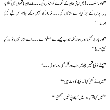
’’لو اور سنو۔۔۔! میں اپنی جان کے ٹکڑے کو ستاؤں گی۔۔۔ جسے ان ہاتھوں میں کھلایا،
پال پوس کے بڑا کیا، اسے ستاؤں گی۔۔۔ تمارا دکھ نہیں دیکھا جاتا، اس لیے کیتی
ہوں۔‘‘
’’اور بار بار کہتی ہوں حالانکہ جو اب پہلے سے معلوم ہے۔۔۔ اسے ستانا نہیں تو اور کیا
کہتے ہیں!‘‘
’’پہلے تو بٹیا تھیں بیچ میں، اب وہ فکر بھی دور ہوئی۔۔۔‘‘
’’میں نے کبھی کہا کہ بٹیا رکاوٹ ہیں؟‘‘
’’نہیں کہا تو کیا ہوا، میں کیا اتا بی نہیں سمجھتی!‘‘