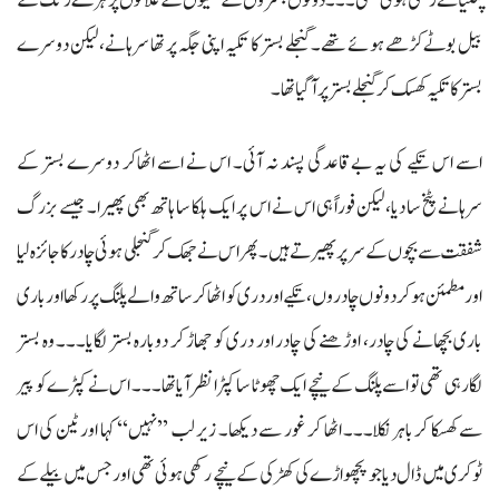
پنتیانے رکھی ہوئی تھی۔۔۔ دونوں بستروں کے تکیوں کے غلافوں پر ہرے رنگ کے
بیل بوٹے کڑھے ہوئے تھے۔ گنجلے بستر کا تکیہ اپنی جگہ پر تھا سرہانے، لیکن دوسرے
بستر کا تکیہ کھسک کر گنجلے بستر پر آ گیا تھا۔
اسے اس تکیے کی یہ بےقاعدگی پسند نہ آئی۔ اس نے اسے اٹھاکر دوسرے بستر کے
سرہانے پٹخ سا دیا، لیکن فوراً ہی اس نے اس پر ایک ہلکا سا ہاتھ بھی پھیرا۔ جیسے بزرگ
شفقت سے بچوں کے سر پر پھیرتے ہیں۔ پھر اس نے جھک کر گنجلی ہوئی چادر کا جائزہ لیا
اور مطمئن ہوکر دونوں چادروں، تکیے اور دری کو اٹھا کر ساتھ والے پلنگ پر رکھا اور باری
باری بچھانے کی چادر، اوڑھنے کی چادر اور دری کو جھاڑ کر دوبارہ بستر لگایا۔۔۔ وہ بستر
لگارہی تھی تو اسے پلنگ کے نیچے ایک چھوٹا سا کپڑا نظر آیا تھا۔۔۔ اس نے کپڑے کو پیر
سے کھسکا کر باہر نکلا۔۔۔ اٹھا کر غور سے دیکھا۔ زیر لب ’’نہیں‘‘ کہا اور ٹین کی اس
ٹوکری میں ڈال دیا جو پچھواڑے کی کھڑکی کے نیچے رکھی ہوئی تھی اور جس میں بیلے کے