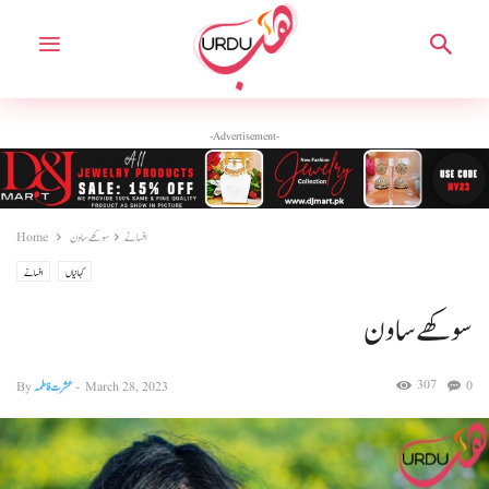
-Advertisement-
افسانے
سوکھے ساون
Home
کہانیاں
افسانے
سوکھے ساون
307
0
March 28, 2023
-
عشرت فاطمہ
By