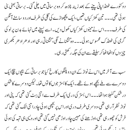
دوکٹورے ٹھنڈا پانی پینے کے بعد زینہ چڑھ کر وہ برساتی میں چلی گئی۔ برساتی بھٹی بنی
ہوئی تھی۔۔۔ تین کھڑکیاں تھیں، ایک پچھواڑے کی گلی کی طرف اور دو سامنے آنگن
کی طرف۔۔۔ اس نے تینوں کھڑکیاں کھول دیں۔ اسے پسینے میں نہائے بدن پر لو کی
گرمی کی ٹھنڈک محسوس ہوئی۔۔۔ وہ گنگنانے لگی، گنگناتی رہی اور ادھر ادھر بکھری
چیزوں کو اٹھا اٹھاکر سلیقے سے ان کی جگہ رکھتی رہی۔
سب سے آخر میں اس نے نواڑ کے ان دو پلنگوں کا رخ کیا جو برساتی کے بیچوں بیچ ایک
دوسرے سے ملے بچھے ہوئے تھے۔ ایک کا بستر جوں کا توں تھا۔ لیکن دوسرے کا شکن
درشکن گنجلا ہوا تھا۔۔۔ اس بستر کی دری ایک طرف سے اتنی ہٹ گئی تھی کہ پٹی اور
نواڑ نظر آ رہی تھی، دوسری طرف دری اور اس پر بچھی ہوئی چادر اتنی لٹک گئی تھی کہ
فرش کو چھو رہی تھی، اوڑھنے کی مہین چادر اوڑھی نہیں گئی تھی اور ویسی ہی تہہ کی ہوئی