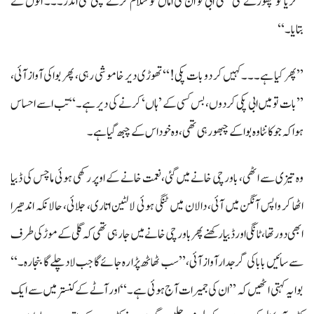
’’ثریا کو چھوڑنے گئی تھی ابی تو ان کی اماں کو سلام کرنے چلی گئی اندر۔۔۔ انوں نے
بتایا۔‘‘
’’پھر کیا ہے۔۔۔ کہیں کر دو بات پکی!‘‘ تھوڑی دیر خاموشی رہی، پھر بوا کی آواز آئی،
’’بات تو میں ابی پکی کردوں، بس کسی کے ’ہاں‘ کرنے کی دیر ہے۔‘‘ تب اسے احساس
ہوا کہ جو کانٹا وہ بوا کے چبھو رہی تھی، وہ خود اس کے چبھ گیا ہے۔
وہ تیزی سے اٹھی، باورچی خانے میں گئی، نعمت خانے کے اوپر رکھی ہوئی ماچس کی ڈبیا
اٹھا کر واپس آنگن میں آئی، دالان میں ٹنگی ہوئی لالٹین اتاری، جلائی، حالانکہ اندھیرا
ابھی دور تھا، ٹانگی اور ڈبیا رکھنے پھر باورچی خانے میں جا رہی تھی کہ گلی کے موڑ کی طرف
سے سائیں بابا کی گرجدار آواز آئی، ’’سب ٹھاٹھ پڑا رہ جائےگا جب لاد چلےگا بنجارہ۔‘‘
بوا یہ کہتی اٹھیں کہ ’’ان کی جمیرات آج ہوئی ہے۔‘‘ اور آٹے کے کنستر میں سے ایک