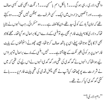
واقعی دلاری رہی ہوگی۔۔۔! بالکل اسم بامسمی۔۔۔! رنگت ابھی تک کیسی صاف
ہے۔۔۔ اور آنکھیں ہزاروں میں ایک۔ کسی طرف سے بھنگن نہیں لگتی۔۔۔ وہ کہتے
تھے کہ امان آباد کے کوئی سید تھے، ان کا نطفہ ہے۔۔۔ وہ مسکرائی۔ جب انہوں نے بتایا
تھا کہ دلاری کا نام پلیٹ فارم بھی ہے تو ہنسی کے مارے اس کا برا حال ہو گیا تھا۔ محلے کا جو
بھی لڑکا بالغ ہوتا تھا، پہلے اسی پر ہاتھ صاف کرتا تھا، جیسے چھوٹے اسٹیشنوں کے پلیٹ
فارموں پر ہر کوئی بغیر ٹکٹ کے چلا آتا ہے۔۔۔ نہیں، ہنسی کے مارے برا حال تو میرا اس
لیے ہوا تھا کہ انہوں نے گدگدی کی تھی اور گدگدی انہوں نے اس لیے کی تھی کہ میں
نے شرارت سے پوچھا تھا، کیا آپ نے بھی چہل قدمی کی تھی پلیٹ فارم پر۔۔۔ ہائے
کتنی گدگدی کیا کرتے تھے۔
’’رام دلاری!‘‘