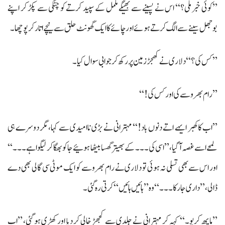
’’کوئی خبر ملی؟‘‘ اس نے پسینے سے بھیگے ململ کے سپید کرتے کو چٹکی سے پکڑ کر اپنے
بوجھل سینے سے الگ کرتے ہوئے اور چائے کا ایک گھونٹ حلق سے نیچے اتار کر پوچھا۔
’’کس کی؟‘‘ دلاری نے کھجڑ زمین پر رکھ کر جوابی سوال کیا۔
’’رام بھروسے کی اور کس کی!‘‘
’’اب کا کھبر ایہے اتے دنوں باد!‘‘ مہترانی نے بڑی ناامیدی سے کہا، مگر دوسرے ہی
لمحے اسے غصہ آ گیا، ’’اسی کی۔۔۔ کے بھیتر گھسا بیٹھا ہوئیے جاکو بھگا کر لیگوا ہے۔۔۔‘‘
اور اس سے بھی تسلی نہ ہوئی تو دلاری نے رام بھروسے کو ایک موٹی سی گالی بھی دے
ڈالی، ’’داری جا رکا۔۔۔‘‘ وہ ’’ہائیں ہائیں‘‘ کرتی رہ گئی۔
’’ماپھ کریو۔‘‘ کہہ کر مہترانی نے جلدی سے کجھڑ خالی کر دیا اور کھڑی ہو گئی، ’’اب