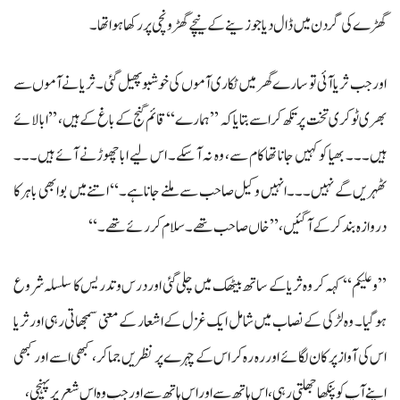
گھڑے کی گردن میں ڈال دیا جو زینے کے نیچے گھڑونچی پر رکھا ہوا تھا۔
اور جب ثریا آئی تو سارے گھر میں ٹکاری آموں کی خوشبو پھیل گئی۔ ثریا نےآموں سے
بھری ٹوکری تخت پر تکھ کر اسے بتایا کہ ’’ہمارے‘‘قائم گنج کے باغ کے ہیں، ’’ ابا لائے
ہیں۔۔۔ بھیا کو کہیں جانا تھا کام سے، وہ نہ آ سکے۔ اس لیے ابا چھوڑنے آئے ہیں۔۔۔
ٹھہریں گے نہیں۔۔۔ انہیں وکیل صاحب سے ملنے جانا ہے۔‘‘ اتنے میں بوا بھی باہر کا
دروازہ بند کر کے آگئیں، ’’خاں صاحب تھے۔ سلام کر رئے تھے۔‘‘
’’و علیکم‘‘ کہہ کر وہ ثریا کے ساتھ بیٹھک میں چلی گئی اور درس و تدریس کا سلسلہ شروع
ہو گیا۔ وہ لڑکی کے نصاب میں شامل ایک غزل کے اشعار کے معنی سمجھاتی رہی اور ثریا
اس کی آواز پر کان لگائے اور رہ رہ کر اس کے چہرے پر نظریں جماکر، کبھی اسے اور کبھی
اپنے آپ کو پنکھا جھلتی رہی، اس ہاتھ سے اور اس ہاتھ سے اور جب وہ اس شعر پر پہنچی،