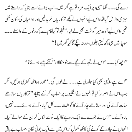
دےگی۔۔۔ نکما سہی، پر ایک مرد تو ہے گھر میں۔ تب بوا نے اسے بتایا کہ راستے میں
سبزی والا مل گیا تھا، اس لیے انہوں نے کچھ ترکاریاں خرید لیں اور ادا میاں کی دکان کھلی
تھی، اس لیے آدھ سیر گوشت بھی لے لیا، ’’فجلو تو گیا کام سے کچھ دنوں کے واسطے۔۔۔
سوچا، میں ہی کچھ لیتی چلوں، ورنہ پکےگا کیا گھر میں!‘‘
’’اچھا کیا۔۔۔‘‘ اس نے تکیے کے نیچے سے بٹوہ نکالا، ’’کتنے پیسے ہوئے؟‘‘
’’اے ہے، ایسی بھی کیا جلدی ہے۔۔۔ لے لوں گی۔‘‘ اور وہ اٹھ کھڑی ہوئیں، مگر
جب اس نے اصرار کیا تو انہوں نے انگلیوں پر حساب کرکے بتایا، ’’ترکاریاں ساڑھے
سات آنے کی اور ساڑھے چار آنے کا گوشت۔۔۔ کل گیارہ آنے ہوئے۔۔۔ نہیں،
بارہ آنے۔‘‘ اس نے بٹوے سے ایک روپے کا ایک نوٹ نکال کر ان کے حوالے کیا۔
انہوں نے چادر کے کونے کی گانٹھ کھول کر اس میں سے ایک چونی نکالی، حساب بے باق