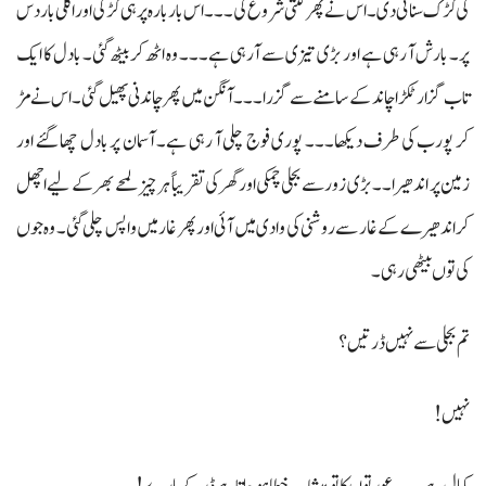
کی کڑک سنائی دی۔ اس نے پھر گنتی شروع کی۔۔۔ اس بار بارہ پر ہی کڑکی اور اگلی بار دس
پر۔ بارش آ رہی ہے اور بڑی تیزی سے آ رہی ہے۔۔۔ وہ اٹھ کر بیٹھ گئی۔ بادل کا ایک
تاب گزار ٹکڑا چاند کے سامنے سےگزرا۔۔۔ آنگن میں پھر چاندنی پھیل گئی۔ اس نے مڑ
کر پورب کی طرف دیکھا۔۔۔ پوری فوج چلی آ رہی ہے۔ آسمان پر بادل چھا گئے اور
زمین پر اندھیرا۔۔ بڑی زور سے بجلی چمکی اور گھر کی تقریباً ہر چیز لمحے بھر کے لیے اچھل
کر اندھیرے کے غار سے روشنی کی وادی میں آئی اور پھر غار میں واپس چلی گئی۔ وہ جوں
کی توں بیٹھی رہی۔
تم بجلی سے نہیں ڈرتیں؟
نہیں!