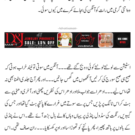
وہ اتنی گرمی میں رات کو آنگن کی بجائے کمرے میں کیوں سوئی۔
-Advertisement-
اسٹیشن سے لوٹتے لوٹتے کوئی دو بج گئے تھے۔۔۔ آنگن میں سوتی تو نیند خراب ہوتی کہ
صبح ہی صبح سورج کی کرنیں آنکھوں میں گھس جاتیں۔۔۔ اور پھر آج جلدی اٹھنا بھی نہ
تھا، اس لیے۔۔۔ ادھر اسے جواب ملا اور ادھر اس کی نظریں چھٹی اور آخری دھنی پر سے
ہٹ کر اس ٹانگ پر پڑیں جس پر سے سوتے میں غرارے کا پائنچہ ہٹ گیا تھا اور جس کی
گیہویں رنگت کی سڈول پنڈلی پر یہاں وہاں کالے بال بڑھ آئے تھے۔ اس نے پنڈلی
کے بالوں پر ہاتھ پھیرا، پھر پائنچے کو تھوڑا سا اور اوپر کھسکایا۔۔۔ ران صاف تھی۔ اس