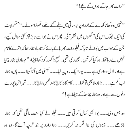
’’رات بھر جاگے ہوں گے بچے!‘‘
’’نہیں وہ کھانا کھانے کے بعد اوپر برساتی میں چلے گئے تھے، تھوڑا سونے۔‘‘ مسکراہٹ
کی ایک جھلک اس کی آنکھوں میں نظر آئی۔ پھر اس نے بوا سے تابڑ توڑ کئی سوال کیے،
جن کے جواب میں بوا نے بتایا کہ فجلورات بھر ہائے ہائے کرتا رہا، بخار تھا کہ اترنے کا نام
نہیں لے رہا تھا۔ وہ کیا کرتیں۔ مجبوری تھی۔ صبح داگدر کو دکھانا پڑا، ’’میعادی بخار بتایا
ہے اور لال دوا دی ہے۔۔۔ پورا ایک روپیہ لیا۔۔۔ نیستی میں آٹا گیلا۔۔۔ ہاں، بخار
اب کم ہے۔۔۔ داماد ملا بھی تو نکما۔۔۔ کام کا نہ کاج کا، دشمن اناج کا۔۔۔ شبراتن پورے
دنوں سے ہے اور وہ بخار چڑھا کے بیٹھا ہے!‘‘
وہ ہنس دی۔۔۔ بوا بھی کمال کرتی ہیں۔۔۔ فجلو نے کیا منت مانگی تھی کہ بخار
چڑھے۔۔۔ پیسوں کی بوا فکر نہ کریں۔۔۔ دوا دارو پر جو خرچہ آئےگا، وہ وہ