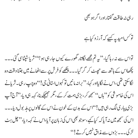
رہی نہ طاقت گفتار اور اگر ہو بھی
تو کس امید پہ کہیے کہ آرزو کیا ہے
تو اس سے نہ رہا گیا، ’’یہ تم مجھے لگاتار گھورے کیوں جا رہی ہو؟‘‘ ثریا سٹپٹاسی گئی۔۔۔
پنکھا اس کے ہاتھ سے چھٹ کر گر گیا۔۔۔ پنکھے کو فرش پر سے اٹھانے میں جتنا وقت وہ
لگا سکتی تھی، اس نے لگایا اور کہا، ’’برا نہ مانیں تو کہوں استانی جی!‘‘ وہ چپ رہی۔ ثریا نے
اس کی خاموشی کو ’’ہاں‘‘ سمجھ کر، بڑی ہمت کر کے، مگر جھجکے بنا، کہہ ہی دیا، ’’آج آپ
بڑی پیاری لگ رہی ہیں!‘‘ اس کے بدن کے خون نے اس کے گالوں پر ہلہ بول دیا۔۔۔
اس کی سمجھ میں نہ آیا کہ کیا کہے، سو جو بھی اس کی زبان پر آیا، اس نے کہہ دیا، ’’چل ہٹ
لڑکی۔۔۔ بڑوں سے مذاق نہیں کرتے!‘‘