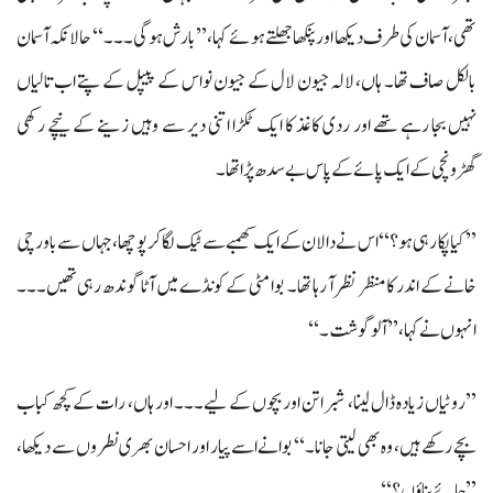
تھی، آسمان کی طرف دیکھا اور پنکھا جھلتے ہوئے کہا، ’’بارش ہوگی۔۔۔‘‘ حالانکہ آسمان
بالکل صاف تھا۔ ہاں، لالہ جیون لال کے جیون نواس کے پیپل کے پتے اب تالیاں
نہیں بجا رہے تھے اور ردی کاغذ کا ایک ٹکڑا اتنی دیر سے وہیں زینے کے نیچے رکھی
گھڑونچی کے ایک پائے کے پاس بےسدھ پڑا تھا۔
’’کیا پکا رہی ہو؟‘‘ اس نے دالان کے ایک کھمبے سے ٹیک لگاکر پوچھا، جہاں سے باورچی
خانے کے اندر کا منظر نظر آ رہا تھا۔ بوا مٹی کے کونڈے میں آٹا گوندھ رہی تھیں۔۔۔
انہوں نے کہا، ’’آلو گوشت۔‘‘
’’روٹیاں زیادہ ڈال لینا، شبراتن اور بچوں کے لیے۔۔۔ اور ہاں، رات کے کچھ کباب
بچے رکھے ہیں، وہ بھی لیتی جانا۔‘‘ بوانے اسے پیار اور احسان بھری نطروں سے دیکھا،
’’چائے بناؤں؟‘‘