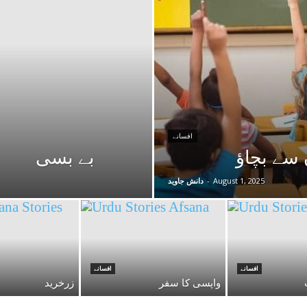
افسانے
سے بچاؤ
بے بسی
August 1, 2025
-
دانش جاوید
افسانے
افسانے
واپسی کا سفر
زرخرید