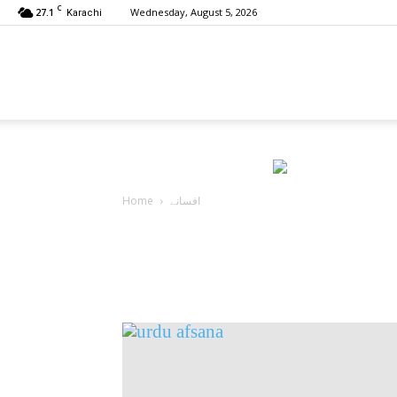
C
27.1
Wednesday, August 5, 2026
Karachi
Urdu
Hub
افسانے
Home