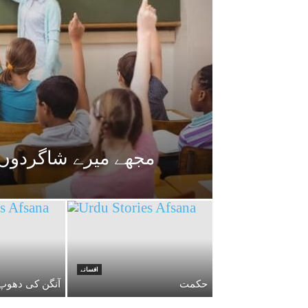
مجھے میرے شاگردوں 
افسانے
حکمت
آنگن کی دھوپ