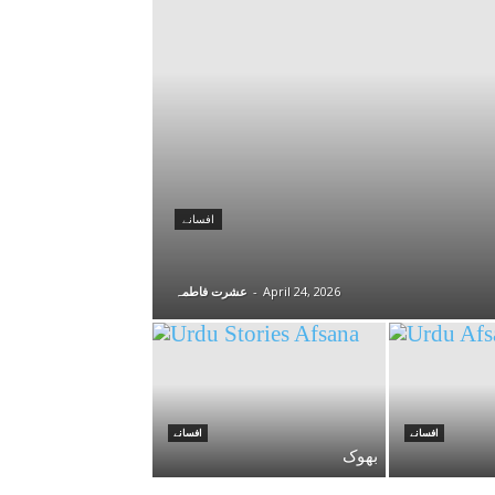
افسانے
April 24, 2026
-
عشرت فاطمہ
افسانے
افسانے
بھوک