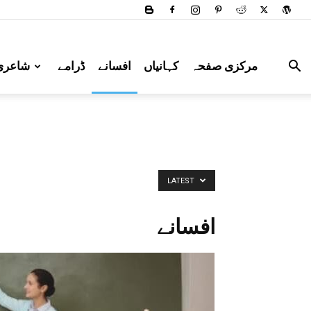
مرکزی صفحہ
کہانیاں
افسانے
ڈرامے
شاعری
LATEST
افسانے