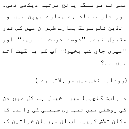
ممی نے تو سنگم پانچ مرتبہ دیکھی تھی۔
اور داراب یاد ہے ہمارے بچپن میں وہ
انڈین فلم سونگ ہمارے طہران میں کس قدر
مقبول تھے۔ ’’دوست دوست نہ رہا‘‘ اور
’’میری جان شب بخیر!‘‘ آپ کو یہ گیت آتے
ہیں۔۔۔؟
(رودابہ نفی میں سر ہلاتی ہے۔)
داراب: گلچہر! میرا خیال ہے کل صبح دن
کی روشنی میں تمہاری سہیلی کی والدہ کا
مکان تلاش کریں۔ اب ان مہربان خواتین کا