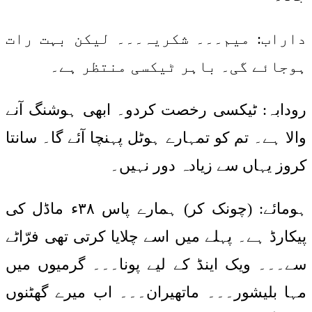
داراب: میم۔۔۔ شکریہ۔۔۔ لیکن بہت رات
ہوجائے گی۔ باہر ٹیکسی منتظر ہے۔
رودابہ: ٹیکسی رخصت کردو۔ ابھی ہوشنگ آنے
والا ہے۔ تم کو تمہارے ہوٹل پہنچا آئے گا۔ سانتا
کروز یہاں سے زیادہ دور نہیں۔
ہومائے: (چونک کر) ہمارے پاس ۳۸ء ماڈل کی
پیکارڈ ہے۔ پہلے میں اسے چلایا کرتی تھی فرّاٹے
سے۔۔۔ ویک اینڈ کے لیے پونا۔۔۔ گرمیوں میں
مہا بلیشور۔۔۔ ماتھیران۔۔۔ اب میرے گھٹنوں