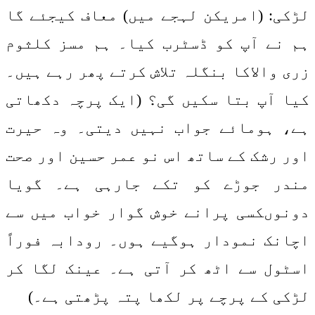
لڑکی: (امریکن لہجے میں) معاف کیجئے گا
ہم نے آپ کو ڈسٹرب کیا۔ ہم مسز کلثوم
زری والاکا بنگلہ تلاش کرتے پھر رہے ہیں۔
کیا آپ بتا سکیں گی؟ (ایک پرچہ دکھاتی
ہے، ہومائے جواب نہیں دیتی۔ وہ حیرت
اور رشک کے ساتھ اس نو عمر حسین اور صحت
مندر جوڑے کو تکے جارہی ہے۔ گویا
دونوںکسی پرانے خوش گوار خواب میں سے
اچانک نمودار ہوگیے ہوں۔ رودابہ فوراً
اسٹول سے اٹھ کر آتی ہے۔ عینک لگا کر
لڑکی کے پرچے پر لکھا پتہ پڑھتی ہے۔)