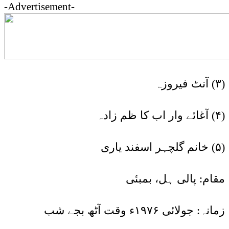
-Advertisement-
(۳) آنٹ فیروزہ
(۴) آغائے وار اب کا ظم زادہ
(۵) خانم گلچہر اسفند یاری
مقام: پالی ہل، بمبئی
زمانہ: جولائی ۱۹۷۶ء وقت آٹھ بجے شب