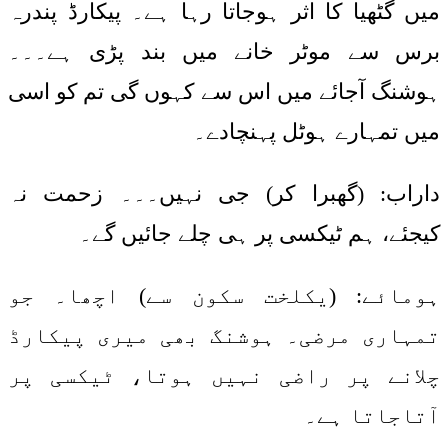
میں گٹھیا کا اثر ہوجاتا رہا ہے۔ پیکارڈ پندرہ
برس سے موٹر خانے میں بند پڑی ہے۔۔۔
ہوشنگ آجائے میں اس سے کہوں گی تم کو اسی
میں تمہارے ہوٹل پہنچادے۔
داراب: (گھبرا کر) جی نہیں۔۔۔ زحمت نہ
کیجئے، ہم ٹیکسی پر ہی چلے جائیں گے۔
ہومائے: (یکلخت سکون سے) اچھا۔ جو
تمہاری مرضی۔ ہوشنگ بھی میری پیکارڈ
چلانے پر راضی نہیں ہوتا، ٹیکسی پر
آتاجاتا ہے۔