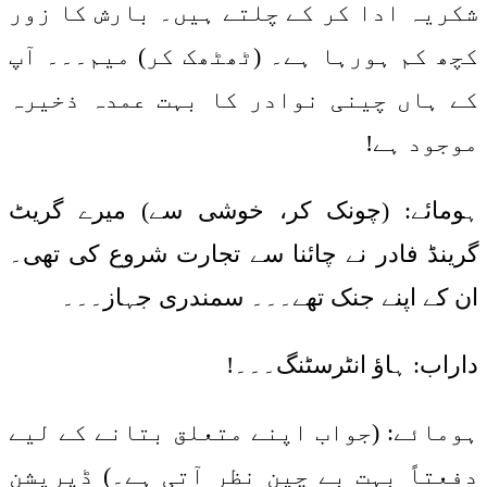
شکریہ ادا کر کے چلتے ہیں۔ بارش کا زور
کچھ کم ہورہا ہے۔ (ٹھٹھک کر) میم۔۔۔ آپ
کے ہاں چینی نوادر کا بہت عمدہ ذخیرہ
موجود ہے!
ہومائے: (چونک کر، خوشی سے) میرے گریٹ
گرینڈ فادر نے چائنا سے تجارت شروع کی تھی۔
ان کے اپنے جنک تھے۔۔۔ سمندری جہاز۔۔۔
داراب: ہاؤ انٹرسٹنگ۔۔۔!
ہومائے: (جواب اپنے متعلق بتانے کے لیے
دفعتاً بہت بے چین نظر آتی ہے۔) ڈپریشن