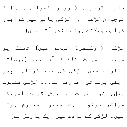
دار انگریز۔۔۔ (دروازہ کھولتی ہے۔ ایک
نوجوان لڑکا اور لڑکی پانی میں شرابور
ذرا جھجھکتے ہوئے اندر آتے ہیں)
لڑکا: (اوکسفرڈ لہجے میں) تھنک یو
میم۔۔۔ موسٹ کائنڈ آف یو۔ (برساتی
اتارنے میں لڑکی کی مدد کرتاہے پھر
اپنی برساتی اتارتا ہے۔۔۔ لڑکی سنہرے
بال، خوب صورت۔۔۔ بیش قیمت امریکن
فراک، دونوں بہت متمول معلوم ہوتے
ہیں۔ لڑکی کے ہاتھ میں ایک پارسل ہے)