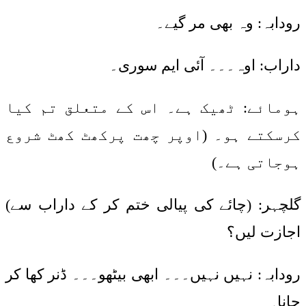
رودابہ: وہ بھی مر گیے۔
داراب: اوہ۔۔۔ آئی ایم سوری۔
ہومائے: ٹھیک ہے۔ اس کے متعلق تم کیا
کرسکتے ہو۔ (اوپر چھت پرکھٹ کھٹ شروع
ہوجاتی ہے۔)
گلچہر: (چائے کی پیالی ختم کر کے داراب سے)
اجازت لیں؟
رودابہ: نہیں نہیں۔۔۔ ابھی بیٹھو۔۔۔ ڈنر کھا کر
جانا۔