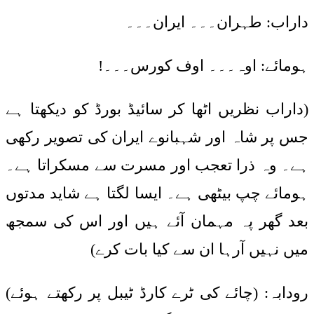
داراب: طہران۔۔۔ ایران۔۔۔
ہومائے: اوہ۔۔۔ اوف کورس۔۔۔!
(داراب نظریں اٹھا کر سائیڈ بورڈ کو دیکھتا ہے
جس پر شاہ اور شہبانوے ایران کی تصویر رکھی
ہے۔ وہ ذرا تعجب اور مسرت سے مسکراتا ہے۔
ہومائے چپ بیٹھی ہے۔ ایسا لگتا ہے شاید مدتوں
بعد گھر پہ مہمان آئے ہیں اور اس کی سمجھ
میں نہیں آرہا ان سے کیا بات کرے)
رودابہ: (چائے کی ٹرے کارڈ ٹیبل پر رکھتے ہوئے)