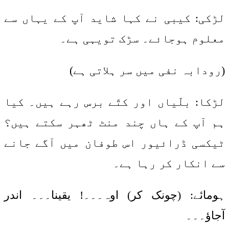
لڑکی: کیبی نے کہا شاید آپ کے یہاں سے
معلوم ہوجائے۔ سڑک تویہی ہے۔
(رودابہ نفی میں سر ہلاتی ہے)
لڑکا: بلّیاں اور کتّے برس رہے ہیں۔ کیا
ہم آپ کے ہاں چند منٹ ٹھہر سکتے ہیں؟
ٹیکسی ڈرائیور اس طوفان میں آگے جانے
سے انکار کر رہا ہے۔
ہومائے: (چونک کر) اوہ۔۔۔! یقینا۔۔۔ اندر
آجاؤ۔۔۔