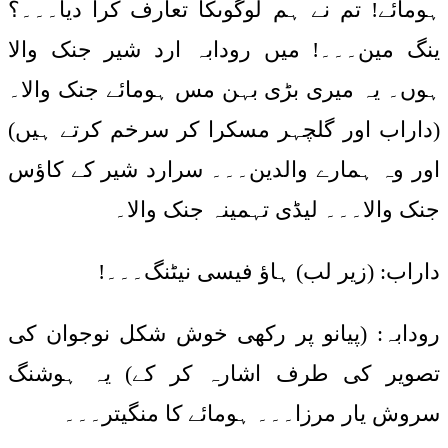
ہومائے! تم نے ہم لوگوںکا تعارف کرا دیا۔۔۔؟
ینگ مین۔۔۔! میں رودابہ ارد شیر جنک والا
ہوں۔ یہ میری بڑی بہن مس ہومائے جنک والا۔
(داراب اور گلچہر مسکرا کر سرخم کرتے ہیں)
اور وہ ہمارے والدین۔۔۔ سرارد شیر کے کاؤس
جنک والا۔۔۔ لیڈی تہمینہ جنک والا۔
داراب: (زیر لب) ہاؤ فیسی نیٹنگ۔۔۔!
رودابہ: (پیانو پر رکھی خوش شکل نوجوان کی
تصویر کی طرف اشارہ کر کے) یہ ہوشنگ
سروش یار مرزا۔۔۔ ہومائے کا منگیتر۔۔۔