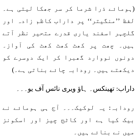
(ہومائے ذرا شرما کر سر جھکا لیتی ہے۔
لفظ ’’منگیتر‘‘ پر داراب کاظم زادہ اور
گلچہر اسفند یاری قدرے متحیر نظر آتے
ہیں۔ چھت پر کھٹ کھٹ کھٹ کی آواز۔
دونوں نووارد گھبرا کر ایک دوسرے کو
دیکھتے ہیں۔ رودابہ چائے بناتی ہے۔)
داراب: تھینکس۔ ہاؤ ویری نائس آف یو۔۔۔
رودابہ: یہ لوکیک۔۔۔ آج ہی ہومائے نے
بیک کیا ہے اور کاٹج چیز اور اسکونز
میں نے بنائے ہیں۔