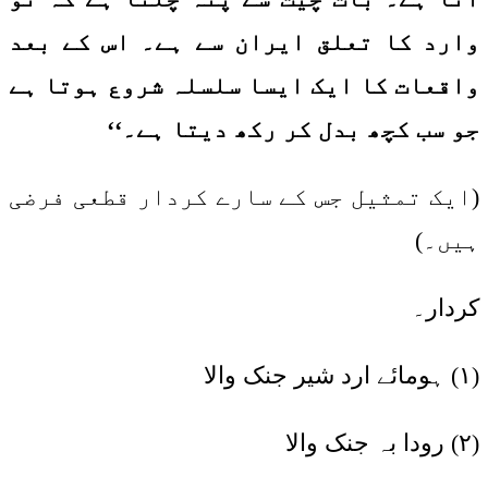
وارد کا تعلق ایران سے ہے۔ اس کے بعد
واقعات کا ایک ایسا سلسلہ شروع ہوتا ہے
جو سب کچھ بدل کر رکھ دیتا ہے۔‘‘
(ایک تمثیل جس کے سارے کردار قطعی فرضی
ہیں۔)
کردار۔
(۱) ہومائے ارد شیر جنک والا
(۲) رودا بہ جنک والا