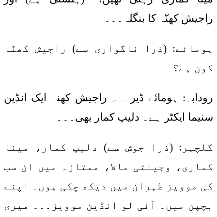
راجیش کھنّہ کا بنگلہ۔۔۔
ہومائے: (ذرا ناگواری سے) راجیش کھنّہ
کون ہے؟
رودابہ: ہومائے ڈیر۔۔۔ راجیش کھنہ ایک انڈین
سنیما ایکٹر ہے۔ دلیپ کمار بھی۔۔۔
گلچہر: (ذرا جوش سے) دلیپ کمار، مینا
کماری، وجینتی مالا، ممتاز۔ میں ان سب
کی موویز طہران میں دیکھ چکی ہوں۔ اپنے
بچپن میں۔ آئی لو انڈین موویز۔۔۔ میری