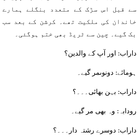
سے قبل اس سڑک کے متعدد بنگلے ہمارے
خاندان کی ملکیت تھے۔ کرشن کے بعد سب
بک گیے۔ چین سے ٹریڈ بھی ختم ہوگئی۔
داراب: اور آپ کے والدین؟
ہومائے: دونوںمر گیے۔
داراب: بہن بھائی۔۔۔؟
رودابہ: وہ بھی مر گیے۔
داراب: دوسرے رشتہ دار۔۔۔؟