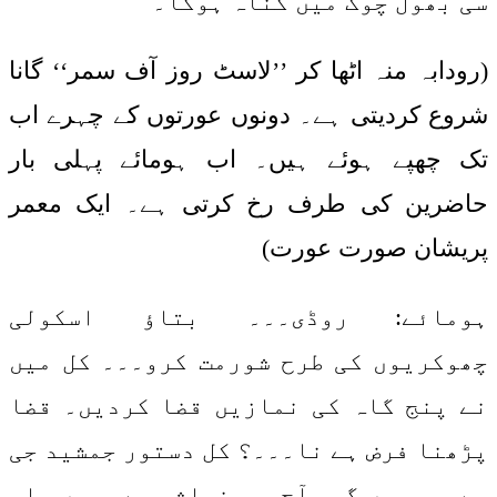
سی بھول چوک میں گناہ ہوگا۔
(رودابہ منہ اٹھا کر ’’لاسٹ روز آف سمر‘‘ گانا
شروع کردیتی ہے۔ دونوں عورتوں کے چہرے اب
تک چھپے ہوئے ہیں۔ اب ہومائے پہلی بار
حاضرین کی طرف رخ کرتی ہے۔ ایک معمر
پریشان صورت عورت)
ہومائے: روڈی۔۔۔ بتاؤ اسکولی
چھوکریوں کی طرح شورمت کرو۔۔۔ کل میں
نے پنج گاہ کی نمازیں قضا کردیں۔ قضا
پڑھنا فرض ہے نا۔۔۔؟ کل دستور جمشید جی
سے پوچھوں گی۔ آج پورنماشی ہے۔ میں ماہ