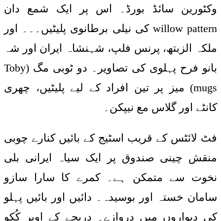
وکٹورین سائڈ بورڈ۔ اس پر ایک شمع دان
willow pattern کی نیلی برطانوی پلیٹیں۔۔۔ اور
ملکہ الزبتھ، پرنس فلپ، شہنشاہ ایران اور شہ
بانو فرح پہلوی کی تصاویر۔ دو ٹوبی مگ (Toby
mugs) میز پر تین افراد کے لیے پلیٹیں، چھری
کانٹے اور گلاس مع نیپکن۔
فٹ لائٹس کے قریب اسٹیج کے بائیں کنارے چوبی
منقش چینی صندوق پر ایک سیاہ ایرانی بلی
نخوت سے متمکن ہے۔ کمرے کا سارا سازو
سامان خستہ اور بوسیدہ۔ دائیں اور بائیں پہلو
کی دیواروں میں دروازے۔ دریچے کے اوپر کُکو