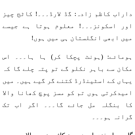
داراب کاظم زادہ: گڈ لارڈ۔۔۔! کاٹج چیز
اور اسکونز۔۔۔! معلوم ہوتا ہے جیسے
میں ابھی انگلستان ہی میں ہوں!
ہومائے: (ہونٹ پچکا کر) ہا ہا۔۔۔ اس
مکان سے باہر نکلو گے تو پتہ چلے گا کہ
یہاں کے اسٹینڈرڈ کتنے گر گیے ہیں۔ میں
امیدکرتی ہوں تم کو مسز پوچ کھانا والا
کا بنگلہ مل جائے گا۔۔۔ اگر اب تک
گرانہ ہو۔۔۔