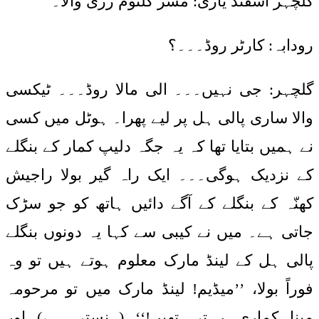
گلچہر اسفند یاری: مسز کلثوم زری والا۔
رودابہ: کارٹر روڈ۔۔۔؟
گلچہر: جی نہیں۔۔۔ الی مالا روڈ۔۔۔ ٹیکسی
والا ساری پالی ہل پر لیے پھرا۔ ہوٹل میں کسی
نے ہمیں بتایا تھا کہ یہ جگہ دلیپ کمار کے بنگلے
کے نزدیک ہوگی۔۔۔ ایک راہ گیر بولا راجیش
کھنّہ کے بنگلے کے آگے دائیں ہاتھ کو جو سڑک
جاتی ہے۔ میں نے کیبی سے کہا یہ دونوں بنگلے
پالی ہل کے لینڈ مارک معلوم ہوتے ہیں تو وہ
فوراً بولا، ’’میڈیم! لینڈ مارک میں تو مرحومہ
مینا کماری رہتی تھیں!‘‘ (ہنستی ہے) اور