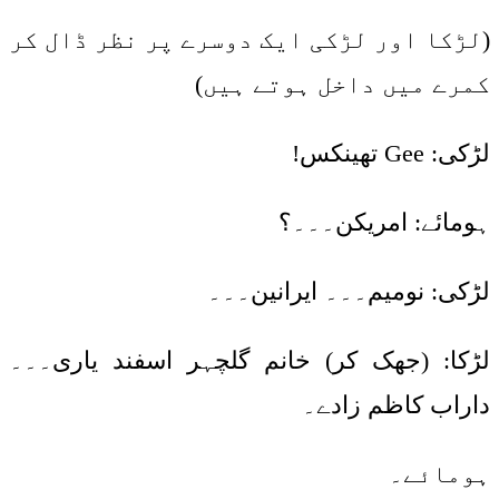
(لڑکا اور لڑکی ایک دوسرے پر نظر ڈال کر
کمرے میں داخل ہوتے ہیں)
لڑکی: Gee تھینکس!
ہومائے: امریکن۔۔۔؟
لڑکی: نومیم۔۔۔ ایرانین۔۔۔
لڑکا: (جھک کر) خانم گلچہر اسفند یاری۔۔۔
داراب کاظم زادے۔
ہومائے۔