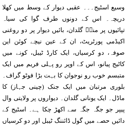
وسیع اسٹیج۔۔۔ عقبی دیوار کے وسط میں کھلا
دریچہ۔ اس کے دونوں طرف گوا کی سیاہ
تپائیوں پر منگؔ گلدان، بائیں دیوار پر دو روغنی
اکیڈمی پورٹریٹ، ان کے عین نیچے کوئن این
صوفہ، دو کرسیاں، ایک کارڈ ٹیبل، کونے میں
کاٹیج پیانو، اس کے اوپر رو پہلی فریم میں ایک
متبسم خوب رو نوجوان کا بہت بڑا فوٹو گراف۔
بلوری مرتبان میں ایک جنک (چینی جہاز) کا
ماڈل۔ ایک یونانی گلدان۔ دیواروں پر ولایتی وال
پیپر جو جگہ جگہ سے اکھڑ چکا ہے۔ اسٹیج کے
دائیں حصے میں گول ڈائننگ ٹیبل اور دو کرسیاں