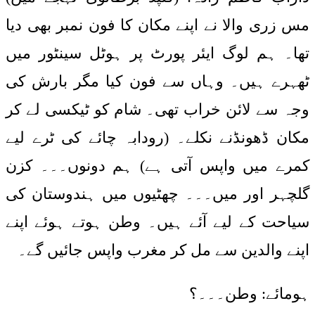
مس زری والا نے اپنے مکان کا فون نمبر بھی دیا
تھا۔ ہم لوگ ایئر پورٹ پر ہوٹل سینٹور میں
ٹھہرے ہیں۔ وہاں سے فون کیا مگر بارش کی
وجہ سے لائن خراب تھی۔ شام کو ٹیکسی لے کر
مکان ڈھونڈنے نکلے۔ (رودابہ چائے کی ٹرے لیے
کمرے میں واپس آتی ہے) ہم دونوں۔۔۔ کزن
گلچہر اور میں۔۔۔ چھٹیوں میں ہندوستان کی
سیاحت کے لیے آئے ہیں۔ وطن ہوتے ہوئے اپنے
اپنے والدین سے مل کر مغرب واپس جائیں گے۔
ہومائے: وطن۔۔۔؟