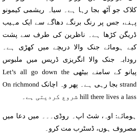
کلاک جو آٹھ بجا رہا ہے۔ سیاہ ریشمی کیمونو
پہنے، جس پر رنگ برنگے دھاگے سے ایک مہیب
ڈریگن کڑھا ہے۔ ناظرین کی طرف سے پشت
کیے ہومائے جنک والا دریچے میں کھڑی ہے۔
رودابہ جنک والا انگریزی ڈریس میں ملبوس
پیانو کے سامنے بیٹھی Let’s all go down the
strand بجا رہی ہے۔ پھر وہ اچانک On richmond
hill there lives a lass شروع کردیتی ہے۔
ہومائے: اوہ، شٹ اپ۔ روڈی۔۔۔ میں دعا میں
مصروف ہوں، ڈسٹرب مت کرو۔