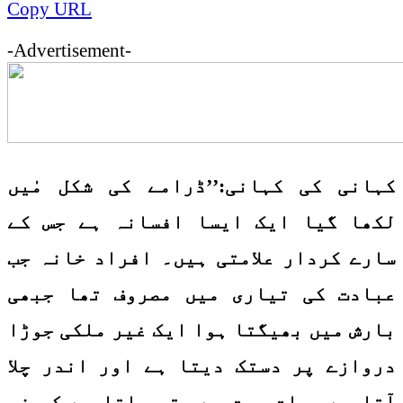
Copy URL
-Advertisement-
کہانی کی کہانی:’’ڈرامے کی شکل مٰیں
لکھا گیا ایک ایسا افسانہ ہے جس کے
سارے کردار علامتی ہیں۔ افراد خانہ جب
عبادت کی تیاری میں مصروف تھا جبھی
بارش میں بھیگتا ہوا ایک غیر ملکی جوڑا
دروازے پر دستک دیتا ہے اور اندر چلا
آتا ہے۔ بات چیت سے پتہ چلتا ہے کہ نو