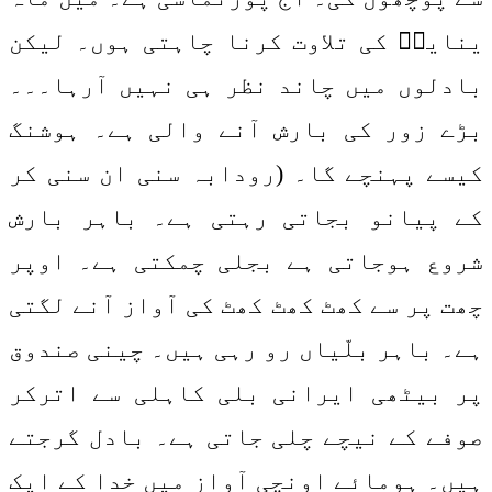
ینایشؔ کی تلاوت کرنا چاہتی ہوں۔ لیکن
بادلوں میں چاند نظر ہی نہیں آرہا۔۔۔
بڑے زور کی بارش آنے والی ہے۔ ہوشنگ
کیسے پہنچے گا۔ (رودابہ سنی ان سنی کر
کے پیانو بجاتی رہتی ہے۔ باہر بارش
شروع ہوجاتی ہے بجلی چمکتی ہے۔ اوپر
چھت پر سے کھٹ کھٹ کھٹ کی آواز آنے لگتی
ہے۔ باہر بلّیاں رو رہی ہیں۔ چینی صندوق
پر بیٹھی ایرانی بلی کاہلی سے اترکر
صوفے کے نیچے چلی جاتی ہے۔ بادل گرجتے
ہیں۔ ہومائے اونچی آواز میں خدا کے ایک