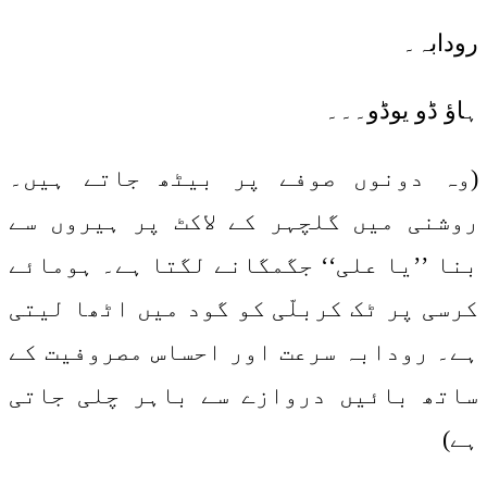
رودابہ۔
ہاؤ ڈو یوڈو۔۔۔
(وہ دونوں صوفے پر بیٹھ جاتے ہیں۔
روشنی میں گلچہر کے لاکٹ پر ہیروں سے
بنا ’’یا علی‘‘ جگمگانے لگتا ہے۔ ہومائے
کرسی پر ٹک کربلّی کو گود میں اٹھا لیتی
ہے۔ رودابہ سرعت اور احساس مصروفیت کے
ساتھ بائیں دروازے سے باہر چلی جاتی
ہے)