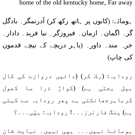
home of the old kentucky home, Far away
ہومائے: (کانوں پر ہاتھ رکھ کر) آدرنمگر۔ بادگل
گر۔ اگمان۔ ازمان۔ فیروزگر۔ نیا فرید۔ دادار۔
خرہ مند۔ داور۔ (باہر دریچے کے نیچے قدموں
کی چاپ)
رودابہ: (رک کر) (دائیں دروازے کی کال
بیل بجتی ہے) (کواڑ ذرا سا کھول
کرباہرجھانکتی ہے پھر رودابہ سے کہتی
ہے) ینگ فارنرز۔۔۔! رودابہ: ہپّی۔۔۔؟
ہومائے: نہیں۔۔۔ ہپی نہیں۔ نہایت شان