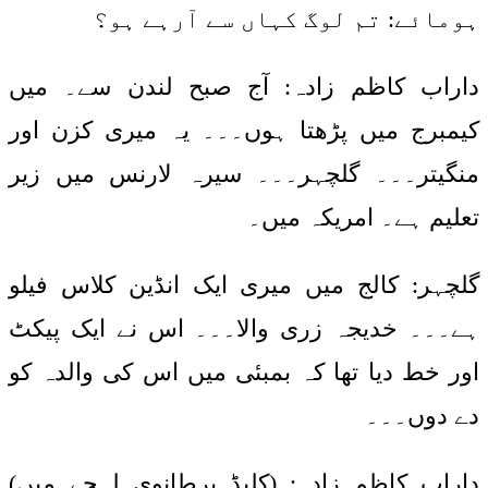
ہومائے: تم لوگ کہاں سے آرہے ہو؟
داراب کاظم زادہ: آج صبح لندن سے۔ میں
کیمبرج میں پڑھتا ہوں۔۔۔ یہ میری کزن اور
منگیتر۔۔۔ گلچہر۔۔۔ سیرہ لارنس میں زیر
تعلیم ہے۔ امریکہ میں۔
گلچہر: کالج میں میری ایک انڈین کلاس فیلو
ہے۔۔۔ خدیجہ زری والا۔۔۔ اس نے ایک پیکٹ
اور خط دیا تھا کہ بمبئی میں اس کی والدہ کو
دے دوں۔۔۔
داراب کاظم زادہ: (کلپڈ برطانوی لہجے میں)