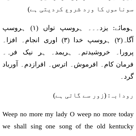
سوناموں کا ورد شروع کردیتی ہے)
ہومائے: یزد۔۔۔ ہروسپ تواں (۱) ہروسپ
آگاہ(۲) ہروسپ خدا (۳) اوری انجام۔ افزا۔
پرورا۔ خروشیدتم۔ ہریمد۔ ہر نیک فرہ۔
فرمان کام۔ افرموش۔ اترس۔ افرازدم۔ آورباد
گرد۔
رودابہ: (زور سے گاتی ہے)
Weep no more my lady O weep no more today
we shall sing one song of the old kentucky