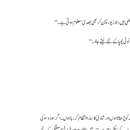
ھی ہیں، جو زیور پہن کر بھی بھدی معلوم ہوتی ہے۔‘‘
وئی چمپا کے لئے لیتے جاؤ۔‘‘
ھاتا ہوں اور شادی کا سارا انتظام کر رہا ہوں۔ اگر سو دو سو کی
 دب کر سکڑ جاتا ہے۔ اس میں سخاوت اور فراخ حوصلگی کے لئے