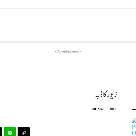
- Advertisement -
زیور کا ڈبہ
502
0