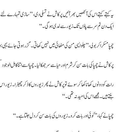
یہ کہتے کہتے اس کی آنکھیں بھر آئیں پرکاش نے تسلی دی، ’’ساڑی تمہارے لئے ض
ایک دن تم سر سے پاؤں تک زیور سے لدی ہوگی۔‘‘
چمپا مسکراکر بولی، ’’چلو ایسی من کی مٹھائی میں نہیں کھاتی۔ گزر ہوتی جائے یہی
پرکاش نےچمپا کی بات سن کر شرم اور حیا سے سر جھکا لیا۔ چمپا اسے اتنا کاہل الو جود 
رات کو دونوں کھانا کھا کر سوئے تو پرکاش نے پھر زیوروں کا ذکر چھیڑا۔ زیور ا
بنتے ہیں۔ مجھے اس کی امید نہ تھی۔‘‘
چمپا نے کہا، ’’کوئی اور بات کرو۔ زیوروں کی بات سن کر دل جلتا ہے۔‘‘