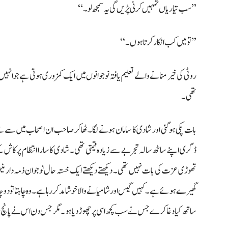
’’سب تیاریاں تمہیں کرنی پڑیں گی یہ سمجھ لو۔‘‘
’’تو میں کب انکار کرتا ہوں۔‘‘
روٹی کی خیر منانے والے تعلیم یافتہ نوجوانوں میں ایک کمزوری ہوتی ہےجو انہی
تھی۔
بات پکی ہو گئی اور شادی کا سامان ہونے لگا۔ ٹھاکر صاحب ان اصحاب میں سے تھے
ڈگری اپنے ساٹھ سالہ تجربے سے زیادہ قیمتی تھی۔ شادی کا سارا انتظام پرکاش ک
تھوڑی عزت کی بات نہیں تھی۔ دیکھتے دیکھتے ایک خستہ حال نوجوان ذمہ دار منیجر 
گھیرے ہوئے ہے۔ کہیں گیس اور شامیانے والا خوشامد کر رہا ہے۔ وہ چاہتا تو دو چار س
ساتھ کیا دغا کرے جس نے سب کچھ اسی پر چھوڑ دیا ہو۔ مگر جس دن اس نے پانچ 