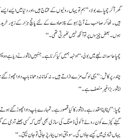
گھر آ کر چمپا سے بولا، ’’ہم تو یہاں روٹیوں کے محتاج ہیں، اور دنیا میں ایسے 
ہیں۔ ٹھاکر صاحب نے آج بہو کے چڑھاوے کے لئے پانچ ہزار کے زیور خریدے۔ ا
ہوں۔ بعض چیزوں پر تو آنکھ نہیں ٹھہرتی تھی۔‘‘
چمپا حاسدانہ لہجے میں بولی، “اونہہ ہمیں کیا کرنا ہے۔ جنہیں ایشور نے دیا ہے وہ پ
چندر پرکاش: ’’یہی لوگ مزے اڑاتے ہیں۔ نہ کمانا نہ دھمانا باپ دادا چھوڑ گ
ایشور بڑا غیر منصف ہے۔‘‘
چمپا: ’’اپنا اپنا مقدر ہے۔ ایشور کا کیا قصور ہے۔ تمہارے باپ دادا چھوڑ گئے ہو
گہنے کپڑے کون روئے؟ کوئی ڈھنگ کی ساڑی بھی نہیں کہ کسی بھلے آدمی کے گھر 
یہاں شادی میں کیسے جاؤں گی۔ سوچتی ہوں بیمار پڑ جاتی تو جان بچتی۔‘‘