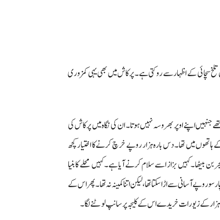
ں تلخ سچائی کے اظہار سے روکتی ہے۔ پرکاش میں بھی یہی کمزوری
 جنہیں اپنے اوپر بھروسہ نہیں ہوتا۔ ان کی نگاہ میں پرکاش کی
ے ہاتھوں میں تھا۔ دس بارہ ہزار روپے خرچ کرنے کا اختیار کچھ
بن بیٹھا۔ کہیں بزاز اسے سلام کرنے آیا ہے۔ کہیں محلے کا بنیا
و روپے آسانی سے اڑا سکتا تھا، لیکن اتنا کمینہ نہ تھا۔ پھر اس کے
ہزار کے زیورات خریدے اس کے کلیجہ پر سانپ لوٹنے لگا۔