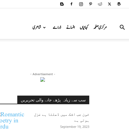
مرکزی صفحہ
کہانیاں
افسانے
ڈرامے
شاعری
- Advertisement -
سب سے زیادہ پڑھے جانے والی تحریریں
خون جب اشک میں ڈھلتا ہے غزل
ہوتی ہے
September 19, 2023