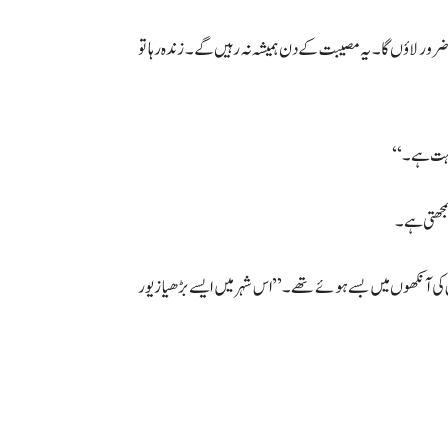
رور لاؤں گا۔ یہ مصیبت کے دن ہمیشہ نہ رہیں گے۔ زندہ رہا تو
 بہت ہے۔‘‘
سمجھتی ہے۔
س کی آنکھوں میں بسے ہوئے تھے۔ ’’اس شہر میں ایسے بڑھیا زیور