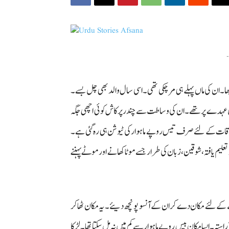
-
۔ ان کی ماں پہلے ہی مر چکی تھی۔ اسی سال والد بھی چل بسے۔
اعلٰی عہدے پر تھے۔ ان کی وساطت سے چندر پرکاش کوئی اچھی جگہ
وقات کے لئے صرف تیس روپے ماہوار کی ٹیوشن ہی رہ گئی ہے۔
تو تعلیم یافتہ، شوقین، زبان کی طرار جسے موٹا کھانے اور موٹے پہننے
کے لئے مکان دے کر ان کے آنسو پونچھ دیئے۔ یہ مکان ٹھاکر
ہ۔ ایسا مکان بیس روپے ماہوار سے کم میں نہ مل سکتا تھا۔ لڑکا