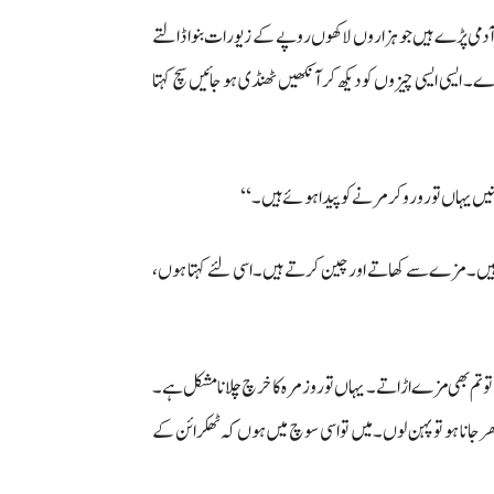
ایسے آدمی پڑے ہیں جو ہزاروں لاکھوں روپے کے زیورات بنوا ڈالتے
یسی ایسی چیزوں کو دیکھ کر آنکھیں ٹھنڈی ہو جائیں سچ کہتا
ہنیں یہاں تو رو رو کر مرنے کو پیدا ہوئے ہیں۔‘‘
ئے ہیں۔ مزے سے کھاتے اور چین کرتے ہیں۔ اسی لئے کہتا ہوں،
تے تو تم بھی مزے اڑاتے۔ یہاں تو روزمرہ کا خرچ چلانا مشکل ہے۔
جانا ہو تو پہن لوں۔ میں تو اسی سوچ میں ہوں کہ ٹھکرائن کے