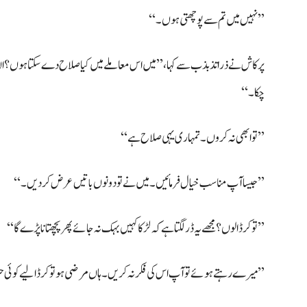
’’نہیں میں تم سے پوچھتی ہوں۔‘‘
پرکاش نے ذرا تذبذب سے کہا، ’’میں اس معاملے میں کیا صلاح دے سکتا ہوں؟ ان کا 
چکا۔‘‘
’’تو ابھی نہ کروں۔ تمہاری یہی صلاح ہے‘‘
’’جیسا آپ مناسب خیال فرمائیں۔ میں نے تو دونوں باتیں عرض کر دیں۔‘‘
’’تو کر ڈالوں؟ مجھے یہ ڈر لگتا ہے کہ لڑکا کہیں بہک نہ جائے پھر پچھتانا پڑےگا‘‘
’’میرے رہتے ہوئے تو آپ اس کی فکر نہ کریں۔ ہاں مرضی ہو تو کر ڈالیے کوئی 