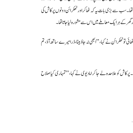
ھتا تھا۔ سب سے بڑی بات یہ کہ ٹھاکر اور ٹھکرائن دونوں پرکاش کی
ور گھر کے ہر ایک معاملے میں اس سے مشورہ لیا جاتا تھا۔
ی تو ٹھکرائن نے کہا، ’’ابھی نہ جاؤ بیٹا، ذرا میرے ساتھ آؤ، تم
پرکاش کو علاحدہ لے جا کر امادیوی نے کہا، ’’تمہاری کیا صلاح
-