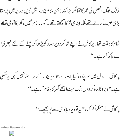
تو لگ بھگ انھیں کی عمر کا تھا مگر بڑا کند ذہن، کام چور، ابھی نویں درجہ میں پڑ
بڑی عزت کرتے تھے بلکہ اپنا ہی لڑکا سمجھتے تھے۔ گویا ملازم نہیں، گھر کا آدمی تھا ا
شام کا وقت تھا۔ پرکاش نے اپنے شاگرد ویریندر کو پڑھا کر چلنے کے لئے چھڑی اٹھائ
سے کچھ کہنا ہے۔‘‘
پرکاش نے دل میں سوچا، وہ کیا بات ہے جو ویریندر کے سامنے نہیں کہی جا سکتی۔ 
ہے۔؟ ویرو کا بیاہ کر دوں ایک بہت اچھے گھر کا پیغام آیا ہے۔‘‘
پرکاش نے مسکرا کر کہا، ’’یہ تو ویرو بابو ہی سے پوچھیے۔‘‘
 Advertisement -