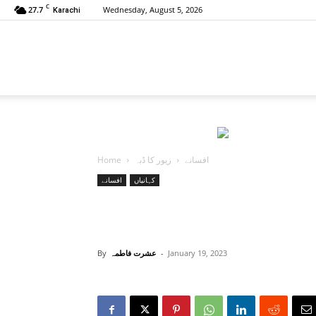
C
27.7
Wednesday, August 5, 2026
Karachi
Urdu
Hub
افسانے
زیور کا ڈبہ
Home
کہانیاں
افسانے
January 19, 2023
-
عشرت فاطمہ
By