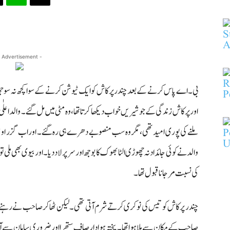
 Advertisement -
بی۔ اے پاس کرنے کے بعد چندر پرکاش کو ایک ٹیوشن کرنے کے سوا کچھ نہ سوجھا
اور پرکاش زندگی کے جو شیریں خواب دیکھا کرتا تھا، وہ مٹی میں مل گئے۔ والد 
ملنے کی پوری امید تھی، مگر وہ سب منصوبے دھرے ہی رہ گئے۔ اور اب گزر ا
والد نے کوئی جائداد نہ چھوڑی الٹا بھوک کا بوجھ اور سر پر لاد دیا۔ اور بیوی بھی ملی 
کی نسبت مر جانا قبول تھا۔
چندر پرکاش کو تیس کی نوکری کرتے شرم آتی تھی۔ لیکن ٹھاکر صاحب نے رہنے 
صاحب کے مکان سے ملا ہوا تھا۔ پختہ ہوا دار صاف ستھرا اور ضروری سامان سےآراست