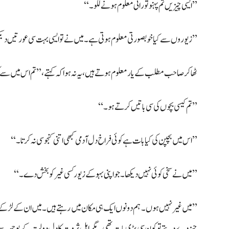
’’ایسی چیزیں تم پہنو تو رانی معلوم ہونے لگو۔‘‘
’’زیوروں سے کیا خوبصورتی معلوم ہوتی ہے۔ میں نے تو ایسی بہت سی عورتیں دیک
ٹھاکر صاحب مطلب کے یار معلوم ہوتے ہیں، یہ نہ ہوا کہ کہتے، ’’تم اس میں سے ک
’’تم کیسی بچوں کی سی باتیں کرتے ہو۔‘‘
’’اس میں بچپن کی کیا بات ہے کوئی فراخ دل آدمی کبھی اتنی کنجوسی نہ کرتا۔‘‘
’’میں نے سخی کوئی نہیں دیکھا۔ جو اپنی بہو کے زیور کسی غیر کو بخش دے۔‘‘
’’میں غیر نہیں ہوں۔ ہم دونوں ایک ہی مکان میں رہتے ہیں۔ میں ان کے لڑکے کو پڑ
چیز دے دیتے تو کون سی بڑی بات تھی۔ مگر اہل ثروت کا دل دولت کے بوجھ سے