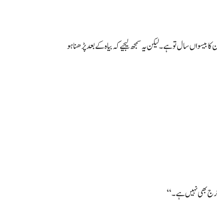
بیسواں سال تو ہے۔ لیکن یہ سمجھ لیجیے کہ بیاہ کے بعد پڑھنا ہو
حرج بھی نہیں ہے۔‘‘