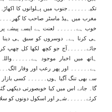
تکیہ۔۔۔۔۔۔جنوب میں پہلوانوں کا اکھاڑہ
مغرب میں ہیڈ ماسٹر صاحب کا گھر۔۔۔۔۔۔
خوب ہے۔۔۔۔۔۔ لعنت ہے ایسے پیشے پر۔۔۔
ہی کرنا ہے۔ دوسروں کو سبق ہی دینا ہے
جائے۔۔۔۔۔۔آج جو کچھ لکھا کل چھپ کر
ہاتھ میں اخبار موجود ہے۔۔۔۔۔۔واللہ 
ہے۔۔۔۔۔۔ اور پھر رعب اور وقار الگ۔
سے بھی تنگ آگیا ہوں۔۔۔۔۔۔ کسی بازار می
گا۔ جانے اس میں کیا خوبصورتی دیکھی گئی 
کرئے۔۔۔۔۔۔شہر اور اسکول دونوں کو سل