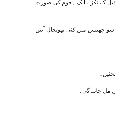
ذیل کے ٹکڑے ایک ہجوم کی صورت
سو چھتیس میں کئی بھونچال آئیں