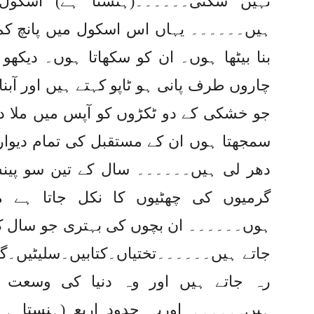
نہیں سکتی۔۔۔۔۔۔(ہنستا ہے) اسکو
ہیں۔۔۔۔۔۔ یہاں اس اسکول میں پانچ کم
بنا بیٹھا ہوں۔ ان کو سکھاتا ہوں۔ دی
چاروں طرف پانی ہو ٹاپو کہتے ہیں اور آبنا
جو خشکی کے دو ٹکڑوں کو آپس میں ملا د
سمجھتا ہوں ان کے مستقبل کی تمام دیواریں
دھر لی ہیں۔۔۔۔۔۔ سال کے تین سو پین
گرمیوں کی چھٹیوں کا نکل جاتا ہے م
ہوں۔۔۔۔۔۔ ان بچوں کی بہتری جو سال کے
جاتے ہیں۔۔۔۔۔۔تختیاں۔کتابیں۔سلیٹیں۔گن
رہ جاتے ہیں اور وہ دنیا کی وسعت م
ہیں۔۔۔۔۔۔ اوریہ حدود اربعہ(ہنستا ہ