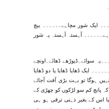
-
۔۔۔ ایک شور مچاہے۔۔۔۔۔۔ بیچ
تی ہے۔۔۔۔۔۔ آہستہ آہستہ یہ شور
۔۔یہ سوائے۔ڈیوڑھے ڈھائے۔اونچے
۔۔۔۔ ایک ڈھایا ڈھایا یا دو ڈھایا
ہیں ہوگا تو بہت بڑی آفت آجائے
ہ پانچ کم سو لڑکوں کو چھڑی کے
یا اس کے بغیر ذہنی ترقی ہو ہی