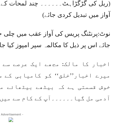
(ریل کی گڑگڑاہٹ۔۔۔۔۔۔ چند لمحات کے ب
آواز میں تبدیل کردی جائے)
نوٹ:پرنٹنگ پریس کی آواز عقب میں چلی ج
جائے اس پر ذیل کا مکالمہ سپر امپوز کیا جا
اخبار کا مالک: مجھے ایک عرصے سے ا
میرے اخبار’’خلق‘‘ کو کامیابی کے س
خوش قسمتی ہے کہ بیٹھے بیٹھائے مج
آدمی مل گیا۔۔۔۔۔۔آپ کے کام سے میں
 Advertisement -