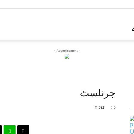
- Advertisement -
جرنلسٹ
392
0