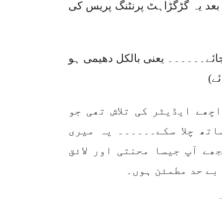
عد یہ گڑگڑاہٹ پرنٹنگ پریس کی
ائے۔۔۔۔۔۔ یعنی بالکل دھیمی ہو
ئے)
چھے ایڈیٹر کی تلاش تھی جو
اتھ چلا سکے۔۔۔۔۔۔ یہ میری
ھے آپ جیسا محنتی اور لائق
 بے حد مطمئن ہوں۔
-