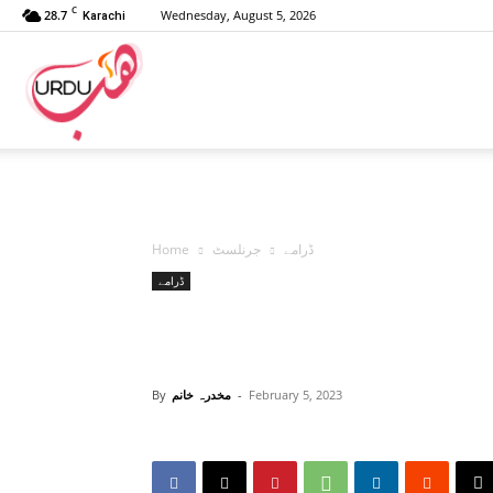
C
28.7
Wednesday, August 5, 2026
Karachi
Urdu
Hub
ڈرامے
جرنلسٹ
Home
ڈرامے
February 5, 2023
-
مخدرہ خانم
By