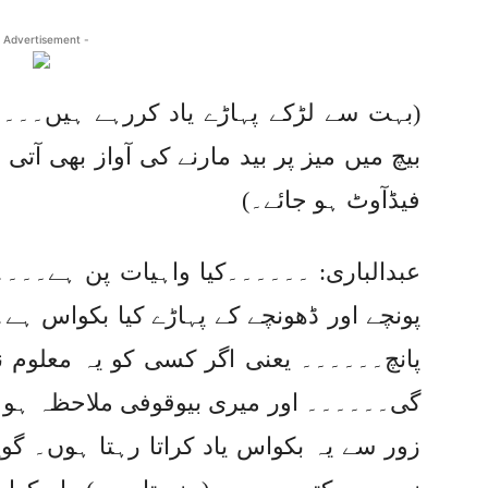
 Advertisement -
(بہت سے لڑکے پہاڑے یاد کررہے ہیں۔۔۔
بیچ میں میز پر بید مارنے کی آواز بھی آ
فیڈآوٹ ہو جائے۔)
عبدالباری: ۔۔۔۔۔۔کیا واہیات پن ہے۔۔۔۔
پونچے اور ڈھونچے کے پہاڑے کیا بکواس ہے۔۔
پانچ۔۔۔۔۔۔ یعنی اگر کسی کو یہ معلوم ن
گی۔۔۔۔۔۔ اور میری بیوقوفی ملاحظہ ہو ک
زور سے یہ بکواس یاد کراتا رہتا ہوں۔ گو