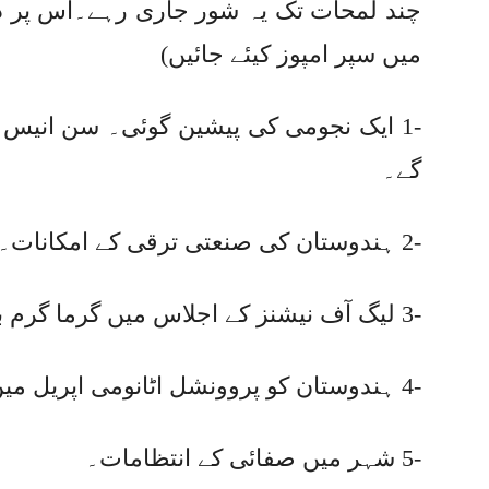
چند لمحات تک یہ شور جاری رہے۔اس پر 
میں سپر امپوز کیئے جائیں)
-1 ایک نجومی کی پیشین گوئی۔ سن انیس 
گے۔
-2 ہندوستان کی صنعتی ترقی کے امکانات۔
-3 لیگ آف نیشنز کے اجلاس میں گرما گرم بحثیں۔
-4 ہندوستان کو پروونشل اٹانومی اپریل میں مل جائے گی۔
-5 شہر میں صفائی کے انتظامات۔