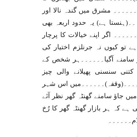
۔۔۔۔۔۔ مشرق میں گندہ نالا اور
(ہنستا ہے) یہ حدود اربعہ بھی
۔۔۔ اگر اپنے خیالات کا پرچار
 تو کیوں نہ جرنلزم اختیار کی
 سامنے آگیا۔۔۔۔۔۔ہر شخص کے
کتنی سنسنی پھیلانے والی چیز
۔۔۔۔۔(وقفہ)۔۔۔۔۔۔میں اس شہر
ں جاؤ سامنے گھنٹہ گھر نظر آئے
ہے کہ ہر بازار گھنٹہ گھر کا رُخ
ام۔۔۔۔۔۔