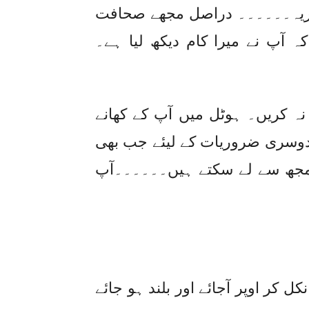
کریہ۔۔۔۔۔۔ دراصل مجھے صحافت
آپ نے میرا کام دیکھ لیا ہے۔
نہ کریں۔ ہوٹل میں آپ کے کھانے
۔دوسری ضروریات کے لیئے جب بھی
 مجھ سے لے سکتے ہیں۔۔۔۔۔۔آپ
کر اوپر آجائے اور بلند ہو جائے