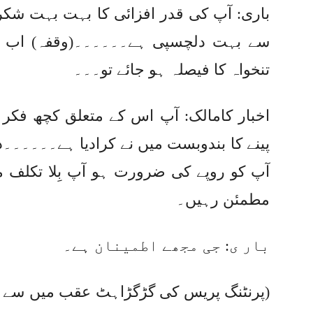
باری: آپ کی قدر افزائی کا بہت بہت ش
سے بہت دلچسپی ہے۔۔۔۔۔۔(وقفہ) اب کہ 
تنخواہ کا فیصلہ ہو جائے تو۔۔۔
اخبار کامالک: آپ اس کے متعلق کچھ فکر 
پینے کا بندوبست میں نے کرادیا ہے۔۔۔۔۔
آپ کو روپے کی ضرورت ہو آپ بِلا تکلف
مطمئن رہیں۔
بار ی: جی مجھے اطمینان ہے۔
(پرنٹنگ پریس کی گڑگڑاہٹ عقب میں سے نکل 