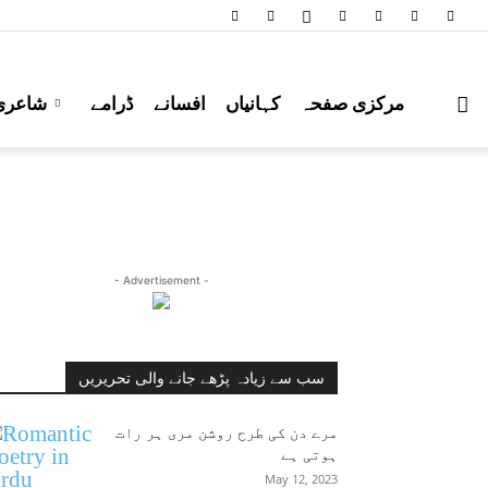
مرکزی صفحہ
کہانیاں
افسانے
ڈرامے
شاعری
- Advertisement -
سب سے زیادہ پڑھے جانے والی تحریریں
مرے دن کی طرح روشن مری ہر رات
ہوتی ہے
May 12, 2023