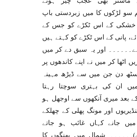
ل ماسٹر بھی عجب چیز ہوتے
 سو لڑکوں کا میں زبردستی باپ
کھو خشکی کے اس ٹکڑے کو جس کے
ئے، پانی کے اس ٹکڑے کو کہتے ہیں
ے۔۔۔۔۔۔ اور یہ سبق دے کر میں
 اٹھا کر میں نے اپنے کاندھوں پر
سٹھ دن جن میں سے ڈیڑھ مہینہ
یں ان کی بہتری سوچتا رہتا
 بعد میری آنکھوں سے اوجھل ہو
ڈیریوں اور مونگ پھلی کے چھلکے
یں جانے کہاں غائب ہو جاتے
ے)۔۔۔۔۔۔ شمال میں بھنگوں کا