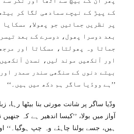
پھر ان کے بیچ سے اٹھا اور نگر سے 
کے پیڑ کے نیچے سمادھی لگا کر بیٹھ
پر نظریں جمائیں جو پھولا، مسکایا 
بعد دوسرا پھول، دوسرے کے بعد تیسرا
جماتا وہ پھولتا، مسکاتا اور مرجھا
اور آنکھیں موند لیں، نسدن آنکھیں 
بیتے دنوں کے سنگھی سندر سمدر اور 
’’ہے وودّیا ساگر ہم دکھ میں ہیں۔‘‘
ودّیا ساگر پر شانت مورتی بنا بیٹھا رہا، ز
آواز میں بولا، ’’کیسا اندھیر ہے کہ جنھیں
ہیں، جسے بولنا چاہئے وہ چپ ہوگیا۔‘‘ اور