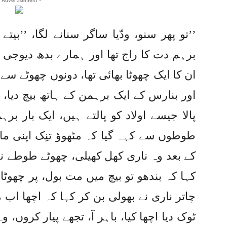
 Advertisement -
’’تو پھر سنو، ودّیا ساگر سنانے لگا، ’’ب
برہم دت کا راج تھا اور ہمارے بدھ دیوجی 
ان کا ایک چھوٹا بھائی تھا، دونوں چھوٹے سے 
اور بنارس کے ایک برہمن کے ہاتھ بیچ دیا
پالا جیسے اولاد کو پالتے ہیں، ایک بار بر
طوطوں سے کہہ گیا کہ مٹھوؤ تنِک اپنی مات
کے بعد وہ ناری کھل کھیلی، چھوٹے طوطے نے 
کہا کہ بندھو تو بیچ میں مت بول، پر چھوٹا ن
چاتر ناری نے بھولی بن کر کہا کہ اچھا اب
ٹوک دیا اچھا کیا، باہر آ، تجھے پیار کروں، و