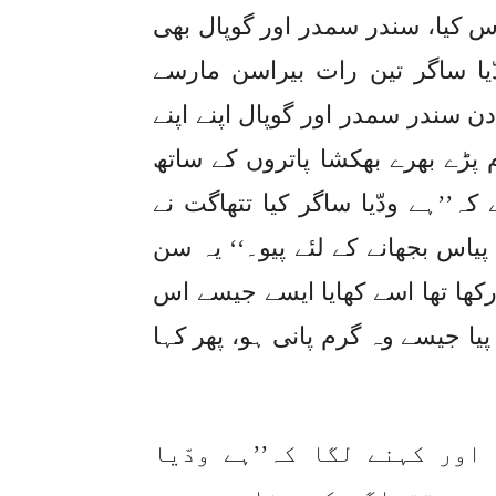
س کیا، سندر سمدر اور گوپال بھی
یا ساگر تین رات بیراسن مارسے
 دن سندر سمدر اور گوپال اپنے اپنے
 پڑے بھرے بھکشا پاتروں کے ساتھ
کہ’’ہے ودّیا ساگر کیا تتھاگت نے
 پیاس بجھانے کے لئے پیو۔‘‘ یہ سن
 رکھا تھا اسے کھایا ایسے جیسے اس
یا جیسے وہ گرم پانی ہو، پھر کہا
ور کہنے لگا کہ’’ہے ودّیا