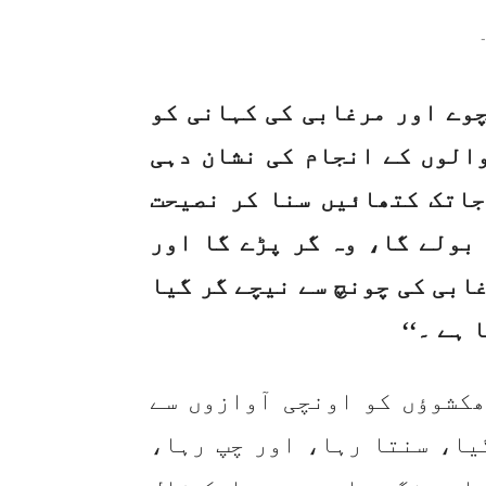
-
چوے اور مرغابی کی کہانی کو
الوں کے انجام کی نشان دہی
جاتک کتھائیں سنا کر نصیحت
بولے گا، وہ گر پڑے گا اور
ابی کی چونچ سے نیچے گر گیا
 ہے ۔‘‘
ھکشوؤں کو اونچی آوازوں سے
یا، سنتا رہا، اور چپ رہا،