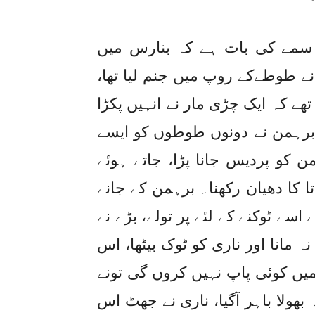
-
یتے سمے کی بات ہے کہ بنارس میں
نے طوطےکے روپ میں جنم لیا تھا،
تھے کہ ایک چڑی مار نے انہیں پکڑا
، برہمن نے دونوں طوطوں کو ایسے
ہمن کو پردیس جانا پڑا، جاتے ہوئے
ا کا دھیان رکھنا۔ برہمن کے جانے
اسے ٹوکنے کے لئے پر تولے، بڑے نے
ہ مانا اور ناری کو ٹوک بیٹھا، اس
 میں کوئی پاپ نہیں کروں گی تونے
ہ بھولا باہر آگیا، ناری نے جھٹ اس