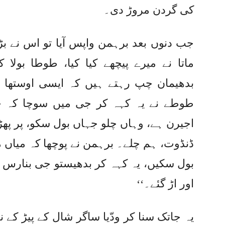
کی گردن مروڑ دی۔
جب دنوں بعد برہمن واپس آیا تو اس نے بڑ
ماتا نے میرے پیچھے کیا کیا، طوطا بولا
بدھیمان چپ رہتے ہیں کہ ایسی اوستھا می
طوطے نے یہ کہہ کر جی میں سوچا کہ جہ
اجیرن ہے، وہاں چلو جہاں بول سکو، پر پھڑ
ڈنڈوت، ہم چلے۔ برہمن نے پوچھا کہ میاں م
بول سکیں، یہ کہہ کر بدھیستو جی بنارس 
اور اڑ گئے۔‘‘
یہ جاتک سنا کر ودّیا ساگر شال کے پیڑ کے نی