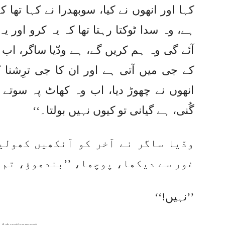
کہا اور انھوں نے کیا، سوبھدرا نے کہا تھا
ہے، وہ سدا ٹوکتا رہتا تھا کہ یہ کرو اور
آئے گی وہ ہم کریں گے، ہے ودّیا ساگر، ا
کے جی میں آتی ہے اور ان کا جی ترِشنا 
انھوں نے چھوڑ دیا، اب وہ کھاٹ پہ سوتے 
گُنی، ہے گیانی تو کیوں نہیں بولتا۔‘‘
ودّیا ساگر نے آخر کو آنکھیں کھولی
غور سے دیکھا، پوچھا، ’’بندھوؤ، تم ن
’’نہیں!‘‘