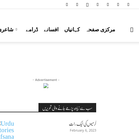
مرکزی صفحہ
کہانیاں
افسانے
ڈرامے
شاعری
- Advertisement -
سب سے زیادہ پڑھے جانے والی تحریریں
گرمیوں کی ایک رات
February 6, 2023