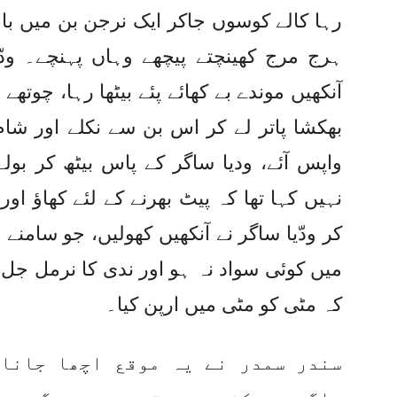
رہا کالے کوسوں جاکر ایک نرجن بن میں با
ہرج مرج کھینچتے پیچھے وہاں پہنچے۔ ودّ
آنکھیں موندے بے کھائے پئے بیٹھا رہا، چوتھے
بھکشا پاتر لے کر اس بن سے نکلے اور شام
واپس آئے، ودیا ساگر کے پاس بیٹھ کر بولے 
نہیں کہا تھا کہ پیٹ بھرنے کے لئے کھاؤ اور
کر ودّیا ساگر نے آنکھیں کھولیں، جو سامنے
میں کوئی سواد نہ ہو اور ندی کا نرمل جل پ
کہ مٹی کو مٹی میں ارپن کیا۔
سندر سمدر نے یہ موقع اچھا جانا ا