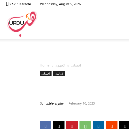
C
27.7
Wednesday, August 5, 2026
Karachi
Urdu
Hub
افسانے
کچھوے
Home
کہانیاں
افسانے
February 10, 2023
-
عشرت فاطمہ
By