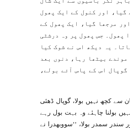
باہر نگر باسیوں سے ایک شال
 گیا، اور کنول کے ایک پھول
اور مرجھا گیا، ایک پھول کے
 پھول۔ جس پھول پر وہ درشٹی
تا۔ یہ دیکھ اس نے شوک کیا
موندے بیٹھا رہا، دنوں بعد
گوپال اس کے پاس آئے بولے،
بان سے کچھ نہیں بولا، گوپال ڈھئی
 نہیں بولنا چاہئے وہ بہت بول رہے
 سندر سمدر بولا، ’’سووبھدرا نے