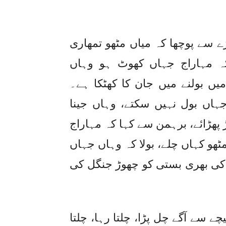
ے سے پوچھا کہ میاں مٹھو تمھاری
 کہ مہاراج جہاں کھوٹ ہو وہاں
ں بولنے میں جان کا کھٹکا ہے۔
اں بول نہیں سکتے، وہاں جینا
 پھڑائے، برہمن سے کہا کہ مہاراج
ٹھو کہاں چلے، بولا کہ وہاں جہاں
کی بھری بستی کو چھوڑ جنگل کی
چے سے آگے چل پڑا، چلتا رہا، چلتا