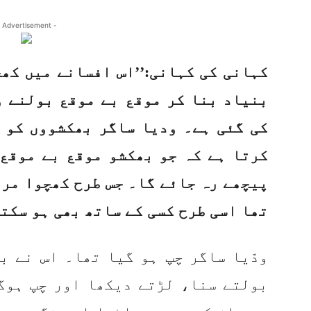
 Advertisement -
کہانی کی کہانی:’’اس افسانے میں کھ
بنیاد بنا کر موقع بے موقع بولنے و
کی گئی ہے۔ ودیا ساگر بھکشووں کو 
کرتا ہے کہ جو بھکشو موقع بے موقع 
پیچھے رہ جائے گا۔ جس طرح کھچوا مرغ
تھا اسی طرح کسی کے ساتھ بھی ہو سکتا
ودّیا ساگر چپ ہو گیا تھا۔ اس نے ب
بولتے سنا، لڑتے دیکھا اور چپ ہوگ