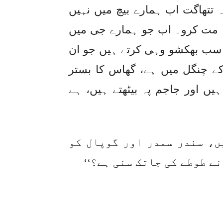
 کہ تتھاگت اب ہمارے بیچ میں نہیں
 یہ مت کرو۔ اب جو ہمارے جی میں
ب سب بھکشو وہی کرتے ہیں جو ان
کے چنگل میں ہے، گھاس کا بستر
ہیں اور جاجم پہ بیٹھتے ہیں، ہے
ں، سندر سمدر اور گوپال کو
ے طوطے کی جاتک سنی ہے؟‘‘