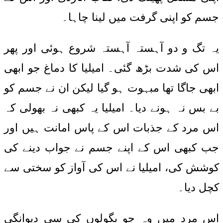
جسم کو اپنی گرفت میں لینا چاہا۔
یہ تگ و دو آہستہ آہستہ شروع ہوئی اور پھر
اس کی شدت بڑھ گئی۔ امیلیا کا دماغ جو ابھی
ابھی جاگا تھا مبہوت ہو گیا لیکن ان نے جسم کو
بے بس نہ ہونے دیا۔ امیلیا یہ کبھی نہ بھولی کہ
اس مرد کے جذبات اس کے پاس امانت ہیں اور
جب کبھی اس کے اپنے جسم نے جواب دینے کی
کوشش کی، امیلیا نے اس کی آواز کو سختی سے
کچل دیا۔
اس مرد میں وہ جو بگولوں کی سی دیوانگی