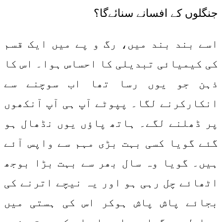
جنگلوں کے افسانے سنائےگا؟
اسے بند بند میں، رگ و پے میں ایک قسم
کی کیمیائی تبدیلی کا احساس ہوا۔ اس کا
ذہن جو یوں رسا تھا اب سوچنے سے
انکارکرنے لگا۔ پپوٹے آپ ہی آپ آنکھوں
پر ڈھلنے لگے۔ ہاتھ پاؤں یوں نڈھال ہو
گئے گویا کسی بہت بڑی مہم سے واپس آئے
ہیں۔ گویا وہ سال بھر سے بہت بڑا بوجھ
اٹھائے چل رہی ہو اور یہ نیچے اترنے کی
بجائے پاش پاش ہوکر اس کی ہستی میں