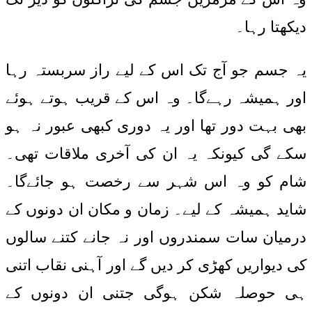
دیکھتا رہا۔
یہ جسم جو آج تک اس کے لیے راز سربستہ رہا
اور ہمیشہ رہےگا۔ وہ اس کے قریب ہوتے ہوئے
بھی بہت دور تھا اور یہ دوری کبھی عبور نہ ہو
سکے گی کیونکہ یہ ان کی آخری ملاقات تھی۔
شام کو وہ اس شہر سے رخصت ہو جائےگا۔
شاید ہمیشہ کے لیے۔ زمان و مکان ان دونوں کے
درمیان سات سمندروں اور نہ جانے کتنے سالوں
کی دیواریں کھڑی کر دیں گے اور آہنی نقاب اتنی
ہی حوصلہ شکن ہوگی جتنی ان دونوں کے