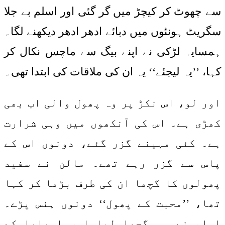
سے چھوٹ کر کیچڑ میں گر گئی اور اسلم بے جلا
سگریٹ ہونٹوں میں دبائے ادھر ادھر دیکھنے لگا۔
ہمسایہ لڑکی نے اپنے بیگ سے ماچس نکال کر
کہا، ’’یہ لیجئے‘‘ یہ ان کی ملاقات کی ابتدا تھی۔
اور لو، اس نکڑ پر وہ پھول والی اب بھی
کھڑی ہے۔ اس کی آنکھوں میں وہی شرارت
ہے۔ کئی مہینے گزر گئے، دونوں اس کے
پاس سے گزر رہے تھے۔ مالن نے سفید
پھولوں کا گچھا ان کی طرف بڑھا کر کہا
تھا، ’’محبت کے پھول‘‘ دونوں ہنس پڑے۔
اسلم نے وہ گچھا لیا اور امیلیا کے