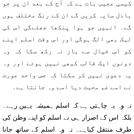
کیسی عجیب بات ہے کہ آج کے بعد ان پر جو
بادل سایہ کریں گے ان کے رنگ مختلف ہوں
گے۔ انہیں جو ہوا پنکھا جھلےگی اس کی
لہک بھی الگ ہوگی اور اس وقت اسلم اپنے
کو اس خیال سے باز نہ رکھ سکا کہ وہ
دونوں ایک قالب کبھی نہیں ہوئے اور وہ
یہ دعویٰ نہیں کر سکتا کہ جس واحد عورت
نے اسے غم محبت دیا اسے وہ جانتا ہے۔
نہ وہ یہ چاہتی ہے کہ اسلم ہمیشہ یہیں رہے۔
بلکہ اس کے اصرار ہی نے اسلم کو اپنے وطن کی
طرف منتقل کیاہے۔ نہ وہ اسلم کے ساتھ جانا