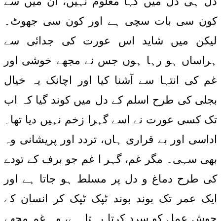
دل ہی دل میں کہا معلوم نہیں، ان میں سے
کون سی بات سچی ہے اور کون سی جھوٹ۔
لیکن میں شاید اس عورت کی جدائی سے
ہراساں ہو رہا ہوں جس نے مجھے خوشی اور
غم کی انتہا سے آشنا کیا اور اچانک یہ خیال
بجلی کی طرح اسلم کے دل میں کوند گیا کہ اب
تک کسی عورت نے اسے گہرا زخم نہیں دیا تھا۔
اداسی اور بے قراری ہاں، تردد اور پریشانی وہ
بھی سہی۔ مگر غم، گہر ا غم جو برف کے تودے
کی طرح دماغ و دل پر مسلط ہو جاتا ہے اور
ایک عمر تک بوند بوند ٹپک ٹپک کر انسان کے
جوش عمل کو سرد کرتا رہتا ہے، وہ غم مجھے