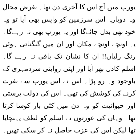
یورپ میں آج اس کا آخری دن تھا۔ بفرض محال
وہ دوبارہ اس سرزمین کو واپس بھی آیا تو وہ
خود بھی بدل جائےگا اور یہ یورپ بھی نہ رہےگا۔
یہ اونچے اونچے مکان اور ان میں گنگناتی ہوئی
رنگ رلیاں!! ان کا نشان تک باقی نہ رہے گا۔
اسلم کادل بھر آیا اور اپنی روایتی سردمہری کے
باوجود وہ رو پڑا۔ اس نے اس یورپ سے نفرت
کرنے کی کوشش کی تھی۔ اس کی دولت پرستی
اور حیوانیت کو وہ دن میں کئی بار کوسا کرتا
تھا۔ وہاں کی عورتوں نے اسلم کو لطف پہنچایا
تھا لیکن اس کی عزت حاصل نہ کر سکی تھیں۔