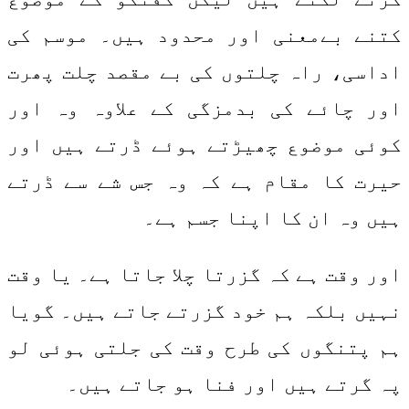
کتنے بےمعنی اور محدود ہیں۔ موسم کی
اداسی، راہ چلتوں کی بے مقصد چلت پھرت
اور چائے کی بدمزگی کے علاوہ وہ اور
کوئی موضوع چھیڑتے ہوئے ڈرتے ہیں اور
حیرت کا مقام ہے کہ وہ جس شے سے ڈرتے
ہیں وہ ان کا اپنا جسم ہے۔
اور وقت ہے کہ گزرتا چلا جاتا ہے۔ یا وقت
نہیں بلکہ ہم خود گزرتے جاتے ہیں۔ گویا
ہم پتنگوں کی طرح وقت کی جلتی ہوئی لو
پہ گرتے ہیں اور فنا ہو جاتے ہیں۔