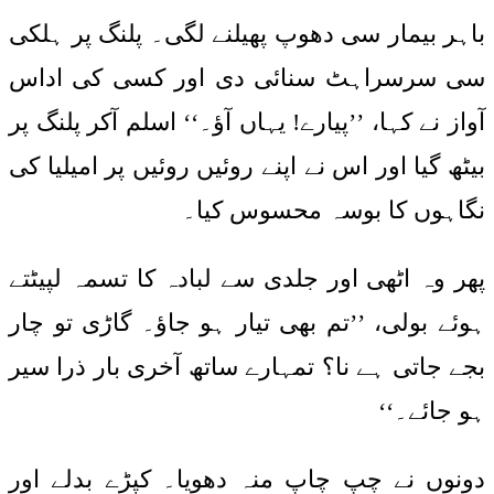
باہر بیمار سی دھوپ پھیلنے لگی۔ پلنگ پر ہلکی
سی سرسراہٹ سنائی دی اور کسی کی اداس
آواز نے کہا، ’’پیارے! یہاں آؤ۔‘‘ اسلم آکر پلنگ پر
بیٹھ گیا اور اس نے اپنے روئیں روئیں پر امیلیا کی
نگاہوں کا بوسہ محسوس کیا۔
پھر وہ اٹھی اور جلدی سے لبادہ کا تسمہ لپیٹتے
ہوئے بولی، ’’تم بھی تیار ہو جاؤ۔ گاڑی تو چار
بجے جاتی ہے نا؟ تمہارے ساتھ آخری بار ذرا سیر
ہو جائے۔‘‘
دونوں نے چپ چاپ منہ دھویا۔ کپڑے بدلے اور