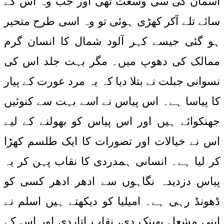
آسمان کی سی وسعت تھی اور جب وہ اس کے
سائے تلے آکر کھڑی ہوئی تو وہ اسی طرح متحیر
ہو گئی جیسے کہر آلود شمال کا انسان گرم
ممالک کی دھوپ میں۔ مگر بہت جلد اس کی
نسوانی جبلت نے بتلا دیا کہ یہ مرد عورت کے پیار
کا پیاسا ہے۔ اس پیاس نے اسے بہت سے کنوئیں
جھنکوائے ہیں اور اس پیاس کو بھولنے کے لیے
اس نے خیالات اور تصورات کا ایک طلسم کھڑا
کر لیا ہے۔ انسانی ہمدردی کا نقاب پہن کر یہ
پیاس دزدیدہ نگاہوں سے ادھر ادھر کسی کو
ڈھونڈ رہی ہے۔ امیلیا کو دیکھتے ہیں اسلم نے
اپنی مشعل پھینک دی، نقاب اتاردی اور اس کے