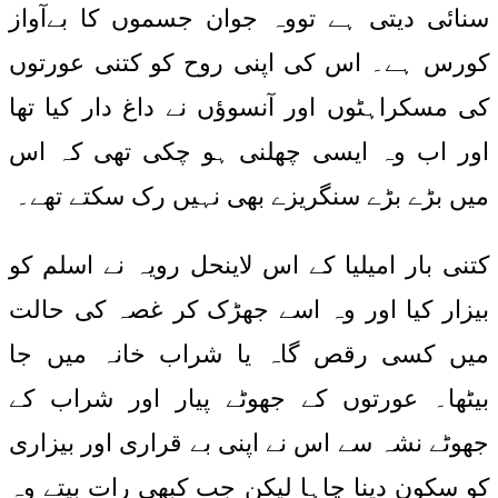
سنائی دیتی ہے تووہ جوان جسموں کا بےآواز
کورس ہے۔ اس کی اپنی روح کو کتنی عورتوں
کی مسکراہٹوں اور آنسوؤں نے داغ دار کیا تھا
اور اب وہ ایسی چھلنی ہو چکی تھی کہ اس
میں بڑے بڑے سنگریزے بھی نہیں رک سکتے تھے۔
کتنی بار امیلیا کے اس لاینحل رویہ نے اسلم کو
بیزار کیا اور وہ اسے جھڑک کر غصہ کی حالت
میں کسی رقص گاہ یا شراب خانہ میں جا
بیٹھا۔ عورتوں کے جھوٹے پیار اور شراب کے
جھوٹے نشہ سے اس نے اپنی بے قراری اور بیزاری
کو سکون دینا چاہا لیکن جب کبھی رات بیتے وہ