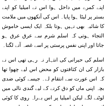
اپنے کمرے میں داخل ہوا اس نے امیلیا کو اپنے
بستر پر لیٹا ہوا پایا۔ اس کی آنکھوں میں ملامت
کا شائبہ بھی نہیں ہوتا بلکہ ایک ایسی خاموش
التجاء ہوتی کہ اسلم شرم سے عرق عرق ہو
جاتا اور اپنی نفس پرستی پر اسے غصہ آنے لگتا۔
اسلم کی حیرانی کی انتہار نہ رہی تھی اس نے
بازار کی ان کثافتوں کو محض اس لیے چھوا تھا
کہ اس عورت سے انتقام لے۔ جیسے کوئی ضدی
بچہ اپنی ماں کو دق کرنے کے لیے گندی نالی میں
لوٹنے لگے لیکن امیلیا پر اس بےراہ روی کا کوئی