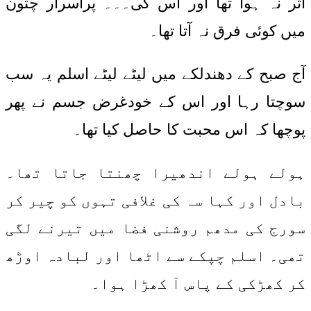
اثر نہ ہوا تھا اور اس کی۔۔۔ پراسرار چتون
میں کوئی فرق نہ آتا تھا۔
آج صبح کے دھندلکے میں لیٹے لیٹے اسلم یہ سب
سوچتا رہا اور اس کے خودغرض جسم نے پھر
پوچھا کہ اس محبت کا حاصل کیا تھا۔
ہولے ہولے اندھیرا چھنتا جاتا تھا۔
بادل اور کہا سہ کی غلافی تہوں کو چیر کر
سورج کی مدھم روشنی فضا میں تیرنے لگی
تھی۔ اسلم چپکے سے اٹھا اور لبادہ اوڑھ
کر کھڑکی کے پاس آ کھڑا ہوا۔