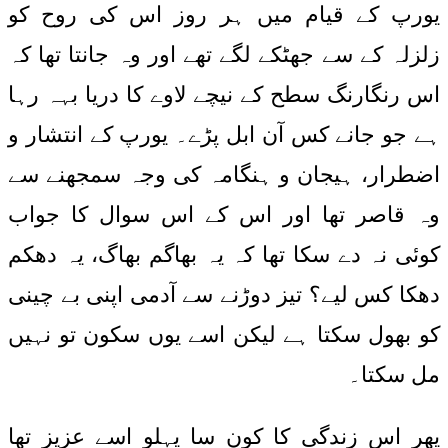
یورپ کے قیام میں ہر روز اس کی روح کو
زلزلہ کے سے جھٹکے لگے تھے اور وہ جانتا تھا کہ
اس رنگارنگ سطح کے نیچے لاوے کا دریا بہہ رہا
ہے جو جانے کس آن ابل پڑے۔ یورپ کے انتشار و
اضطرار، ہیجان و ہنگامہ کی وجہ سمجھنے سے
وہ قاصر تھا اور اس کے اس سوال کا جواب
کوئی نہ دے سکا تھا کہ یہ بھاگم بھاگ، یہ دھکم
دھکا کس لیے؟ تیز دوڑنے سے آدمی اپنی بے چینی
کو بھول سکتا ہے لیکن اسے یوں سکون تو نہیں
مل سکتا۔
پھر اس زندگی کا کون سا پہلو اسے عزیز تھا