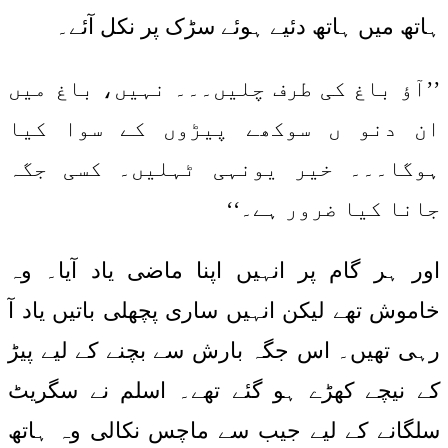
ہاتھ میں ہاتھ دئیے ہوئے سڑک پر نکل آئے۔
’’آؤ باغ کی طرف چلیں۔۔۔ نہیں، باغ میں
ان دنو ں سوکھے پیڑوں کے سوا کیا
ہوگا۔۔۔ خیر یونہی ٹہلیں۔ کسی جگہ
جانا کیا ضرور ہے۔‘‘
اور ہر گام پر انہیں اپنا ماضی یاد آیا۔ وہ
خاموش تھے لیکن انہیں ساری پچھلی باتیں یاد آ
رہی تھیں۔ اس جگہ بارش سے بچنے کے لیے پیڑ
کے نیچے کھڑے ہو گئے تھے۔ اسلم نے سگریٹ
سلگانے کے لیے جیب سے ماچس نکالی وہ ہاتھ