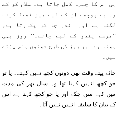
ہی اس کا چہرہ کھل جاتا ہے۔ سلام کر کے
وہ بے پوچھے ان کے لیے میز ٹھیک کرنے
لگتا ہے اور اندر جا کر پکارتا ہے،
’’موسے یندو کے لیے چائے۔‘‘ روز یہی
ہوتا ہے اور روز کی طرح دونوں ہنس پڑتے
ہیں۔
چائے پیتے وقت بھی دونوں کچھ نہیں کہتے۔ یا تو
جو کچھ انہیں کہنا تھا وہ سال بھر کی مدت
میں کہہ سن چکے اور یا جو کچھ کہنا ہے اس
کے بیان کا سلیقہ انہیں نہیں آتا۔