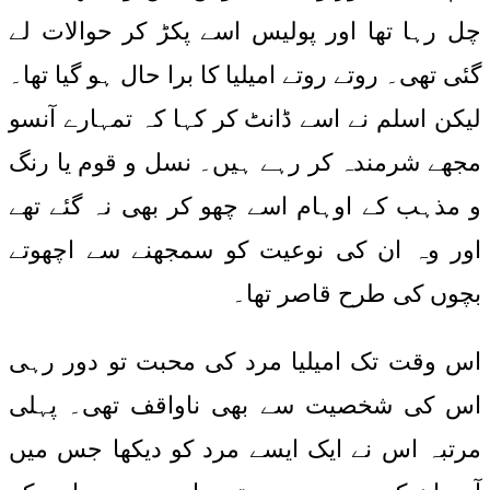
چل رہا تھا اور پولیس اسے پکڑ کر حوالات لے
گئی تھی۔ روتے روتے امیلیا کا برا حال ہو گیا تھا۔
لیکن اسلم نے اسے ڈانٹ کر کہا کہ تمہارے آنسو
مجھے شرمندہ کر رہے ہیں۔ نسل و قوم یا رنگ
و مذہب کے اوہام اسے چھو کر بھی نہ گئے تھے
اور وہ ان کی نوعیت کو سمجھنے سے اچھوتے
بچوں کی طرح قاصر تھا۔
اس وقت تک امیلیا مرد کی محبت تو دور رہی
اس کی شخصیت سے بھی ناواقف تھی۔ پہلی
مرتبہ اس نے ایک ایسے مرد کو دیکھا جس میں