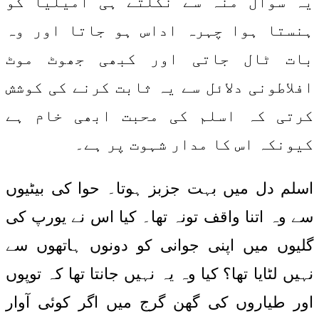
یہ سوال منہ سے نکلتے ہی امیلیا کو
ہنستا ہوا چہرہ اداس ہو جاتا اور وہ
بات ٹال جاتی اور کبھی جھوٹ موٹ
افلاطونی دلائل سے یہ ثابت کرنے کی کوشش
کرتی کہ اسلم کی محبت ابھی خام ہے
کیونکہ اس کا مدار شہوت پر ہے۔
اسلم دل میں بہت جزبز ہوتا۔ حوا کی بیٹیوں
سے وہ اتنا واقف تونہ تھا۔ کیا اس نے یورپ کی
گلیوں میں اپنی جوانی کو دونوں ہاتھوں سے
نہیں لٹایا تھا؟ کیا وہ یہ نہیں جانتا تھا کہ توپوں
اور طیاروں کی گھن گرج میں اگر کوئی آوار