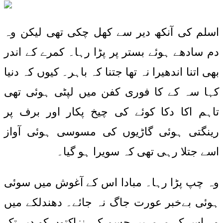
اسلم کی آنکھ دیر سے کھل چکی تھی لیکن وہ
دم سادھے ہوئے بستر پر پڑا رہا۔ کمرے کے اندر
بھی اتنا اندھیرا نہ تھا جتنا کہ باہر۔ کیوں کہ دنیا
کہا سہ کے کا فوری کفن میں لپٹی ہوئی تھی
تاہم اکا دکا کوئے کی چیخ پکار اور برف پر
رینگتی ہوئی گاڑیوں کی مسوسی ہوئی آواز
اسے جتلا رہی تھی کہ سویرا ہو گیا۔
وہ چپ پڑا رہا۔ مبادا اس کے آغوش میں سوئی
ہوئی بےخبر عورت جاگ نہ جائے۔ دھندلکے میں
وہ اس کے مرمریں جسم کی نزاکتوں کو دیر تک