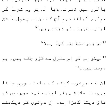
بالوں میں ٹھونس دیا اس پر وہ شرما کر
بولی، ’’جانتے ہو آج کے دن یہ پھول عاشق
اپنی محبوبہ کو دیتے ہیں۔‘‘
’’تو پھر مضائقہ کیا ہے؟‘‘
’’لیکن ہم تو اس منزل سے گزر چکے ہیں۔ ہم
دوست ہیں۔‘‘
ان کے مرغوب کیفے کے سامنے وہی جانا
پہچانا ملازم پیٹر اپنی سفید موچھوں کو
تاؤ دیتا کھڑا ہے۔ ان دونوں کو دیکھتے