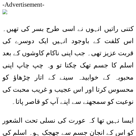
-Advertisement-
کتنی راتیں انہوں نے اسی طرح بسر کی تھیں۔
اس کلفت کے باوجود انہیں ایک دوسرے کی
قربت عزیز تھی۔ جب اپنی ناکام کاوشوں کے بعد
اسلم کا جسم تھک چکتا تو وہ چپ چاپ اپنی
محبوبہ کے خوابیدہ سینے کے اتار چڑھاؤ کو
محسوس کرتا اور اس عجیب و غریب محبت کی
نوعیت کو سمجھنے سے اپنے آپ کو قاصر پاتا۔
ایسا نہیں تھا کہ عورت کی نسلی تحت الشعور
کو اس کے انجان جسم سے جھجک ہو۔ اسلم کی