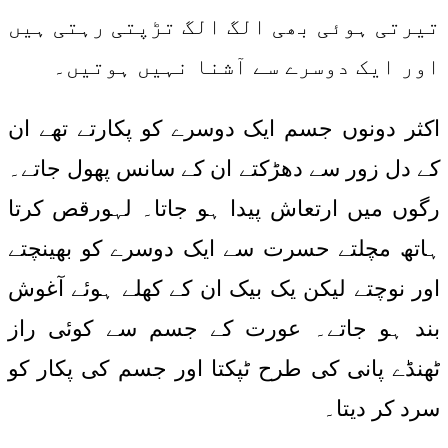
تیرتی ہوئی بھی الگ الگ تڑپتی رہتی ہیں
اور ایک دوسرے سے آشنا نہیں ہوتیں۔
اکثر دونوں جسم ایک دوسرے کو پکارتے تھے ان
کے دل زور سے دھڑکتے ان کے سانس پھول جاتے۔
رگوں میں ارتعاش پیدا ہو جاتا۔ لہورقص کرتا
ہاتھ مچلتے حسرت سے ایک دوسرے کو بھینچتے
اور نوچتے لیکن یک بیک ان کے کھلے ہوئے آغوش
بند ہو جاتے۔ عورت کے جسم سے کوئی راز
ٹھنڈے پانی کی طرح ٹپکتا اور جسم کی پکار کو
سرد کر دیتا۔