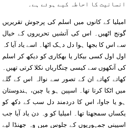
انسانیت کا احاطہ کیے ہوئے ہے۔
امیلیا کے کانوں میں اسلم کی پرجوش تقریریں
گونج اٹھیں۔ اس کی آتشیں تحریروں کے خیال
سے اس کا بجھا ہوا دل دہک اٹھا۔ اسے یاد آیا کہ
اول اول کسی بیکار یا بھکاری کو دیکھ کر اسلم
کی آنکھوں سے کیسی چنگاریاں نکلا کرتی تھیں۔
کھاتے کھاتے ان کے تصور سے نوالہ اس کے گلے
میں اٹکا کرتا تھا۔ اسپین ہو یا چین، ہندوستان
ہو یا جاوا، اس کا دردمند دل سب کے دکھ کو
یکساں سمجھتا تھا۔ امیلیا کو وہ دن یاد آیا جب
اسپینی جمہوریوں کے جلوس میں وہ جھنڈا لیے