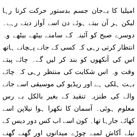
امیلیا کا بےجان جسم بدستور حرکت کرتا رہا
لیکن ہر آن بیتے ہوئے دن اسے آواز دیتے رہے۔
دوسرے صبح کو آئینہ کے سامنے بیٹھے بیٹھے وہ
انتظار کرتی رہی کہ کسی کے جانے پہچانے ہاتھ
اس کی آنکھوں کو بند کر لیں گے۔ چائے پیتے
وقت وہ اس شکایت کی منتظر رہی کہ چائے
بہت ہلکی ہے اور ریڈیو کی موسیقی اسے جانے
والے کی طنزیہ تنقید کے بغیر بالکل بے رس
معلوم ہوئی۔ آسمان کا نکھرا ہوا نیلاپن اسے
کھائے جارہا تھا۔ کون اسے اب کس دور دیس کے
نیلے آکاش لمبے چوڑے میدانوں اور گھنے گھنے