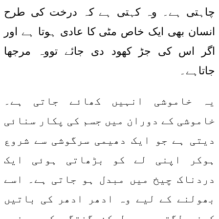
چاہتی ہے۔ وہ کہتی ہے کہ درخت کی طرح
انسان بھی ایک خاص مٹی کا عادی ہوتا ہے اور
اگر اس کی جڑ کھود دی جائے تووہ مرجھا
جاتاہے۔
یہ خاموشی انہیں کھائے جاتی ہے۔
خاموشی کے دوران میں جسم کی پکار سنائی
دیتی ہے جو ایک دھیمی سرگوشی سے شروع
ہوکر اپنی لے کو بڑھاتی ہوئی ایک
دردناک چیخ میں مبدل ہو جاتی ہے۔ اسے
بھولنے کے لیے وہ ادھر ادھر کی باتیں
کرنے لگتے ہیں لیکن گفتگو کے موضوع