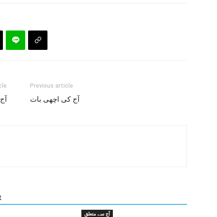
cle
Previous article
آج کی اچھی بات
آج
R
آج سے متعلق