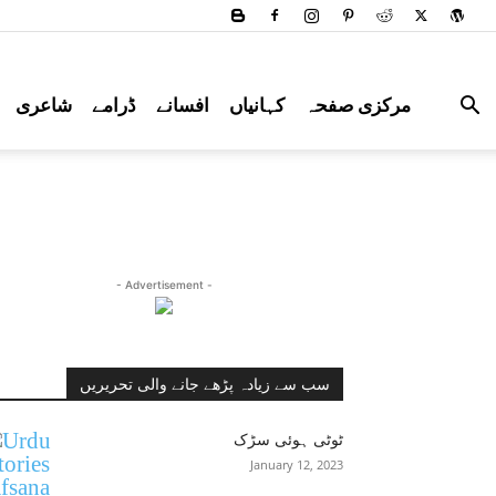
مرکزی صفحہ
کہانیاں
افسانے
ڈرامے
شاعری
- Advertisement -
سب سے زیادہ پڑھے جانے والی تحریریں
ٹوٹی ہوئی سڑک
January 12, 2023