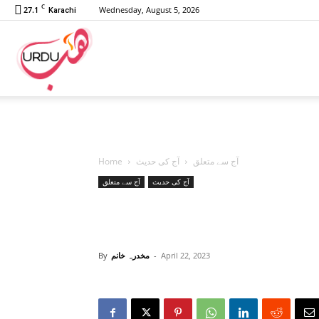
C
27.1
Wednesday, August 5, 2026
Karachi
Urdu
Hub
Home
آج کی حدیث
آج سے متعلق
آج کی حدیث
آج سے متعلق
By
مخدرہ خانم
-
April 22, 2023