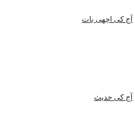
آج کی اچھی بات
آج کی حدیث