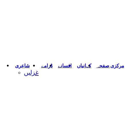
مرکزی صفحہ
کہانیاں
افسانے
ڈرامے
شاعری
غزلیں