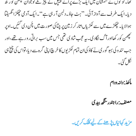
تھا۔ لوگوں نے شمشان میں ایک بڑے پرانے پیپل کے پیڑ تلے نوجوان لچھمن کو رکھ
دیا۔ ایک طرف سے آواز آئی۔ ’’ہٹ جاؤ۔دلہن آ رہی ہے‘‘۔ ایک آدمی چھکڑا گھسیٹتا
ہوا لایا۔ چھکڑے میں سے لکڑیاں اتار کر زمین پر چتا کی صورت میں چُن دی گئیں۔ اوپر
لچھمن کو رکھا اور آگ لگا دی۔یہ عجب شادی تھی جس میں سب براتی رو رہے تھے، اور
جب نندو کی بہو گوری نے کاؤ کی ان تمام لکڑیوں کا خرچ اپنی گرہ سے دیا، تواس کی چیخ ہی
نکل گئی۔
مأخذ : دانہ و دام
مصنف:راجندر سنگھ بیدی
مزید کہانیاں پڑھنے کے لیے کلک کریں۔