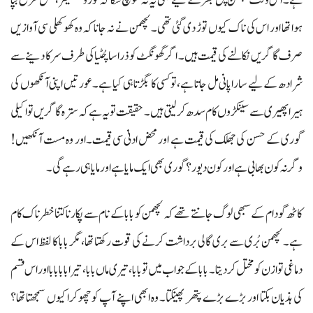
ہے۔ اس وقت لچھمن پل بھر کے لیے بھی یہ نہ سوچ سکا کہ کوروکھشیتر، کس طرح بپا
ہوا تھا اور اس کی ناک کیوں توڑ دی گئی تھی۔ لچھمن نے نہ جانا کہ وہ کھوکھلی سی آوازیں
صرف گاگریں نکالنے کی قیمت ہیں۔ اگر گھونگٹ کو ذرا سا چُٹیا کی طرف سرکا دینے سے
شرادھ کے لیے ساراپانی مل جاتا ہے، تو کسی کا بگڑتا ہی کیا ہے۔ عورتیں اپنی آنکھوں کی
ہیرا پھیری سے سینکڑوں کام سدھ کر لیتی ہیں۔ حقیقت تو یہ ہے کہ سترہ گاگریں تو اکیلی
گوری کے حسن کی جھلک کی قیمت ہے اور محض ادنیٰ سی قیمت۔اور وہ مست آنکھیں!
وگر نہ کون بھابی ہے اور کون دیور؟ گوری بھی ایک مایا ہے اور مایا ہی رہے گی۔
کاٹھ گودام کے سبھی لوگ جانتے تھے کہ لچھمن کو بابا کے نام سے پکارنا کتنا خطرناک کام
ہے۔ لچھمن بُری سے بری گالی برداشت کرنے کی قوت رکھتا تھا، مگر بابا کا لفظ اس کے
دماغی توازن کو مختل کر دیتا۔ بابا کے جواب میں تو بابا، تیری ماں بابا، تیرا بابا بابا اور اس قسم
کی ہذیان بکتا اور بڑے بڑے پتھر پھینکتا۔ وہ ابھی اپنے آپ کو چھوکرا کیوں سمجھتا تھا؟