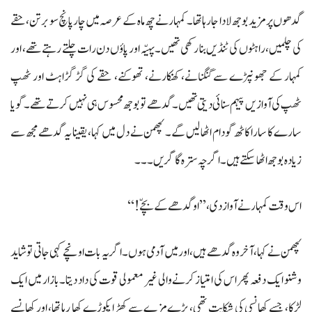
گدھوں پر مزید بوجھ لادا جا رہا تھا۔ کمہار نے چھ ماہ کے عرصہ میں چار پانچ سو برتن، حقے
کی چلمیں، راہٹوں کی ٹنڈیں بنا رکھی تھیں۔ پہیّہ اور پاؤں دن رات چلتے رہتے تھے، اور
کمہار کے جھونپڑے سے گنگنانے، کھنکارنے، تھوکنے، حقے کی گڑ گڑاہٹ اور ٹھپ
ٹھپ کی آوازیں پیہم سنائی دیتی تھیں۔ گدھے تو بوجھ محسوس ہی نہیں کرتے تھے۔ گویا
سارے کا سارا کاٹھ گودام اٹھا لیں گے۔ لچھمن نے دل میں کہا، یقینا یہ گدھے مجھ سے
زیادہ بوجھ اٹھا سکتے ہیں۔اگرچہ سترہ گاگریں۔۔۔
اس وقت کمہار نے آواز دی، ’’او گدھے کے بچّے!‘‘
لچھمن نے کہا، آخر وہ گدھے ہیں، اور میں آدمی ہوں۔ اگر یہ بات اونچے کہی جاتی تو شاید
وشنو ایک دفعہ پھر اس کی امتیاز کرنے والی غیر معمولی قوت کی داد دیتا۔بازار میں ایک
لڑکا، جسے کھانسی کی شکایت تھی، بڑے مزے سے کھڑا پکوڑے کھا رہا تھا، اور کھانسے