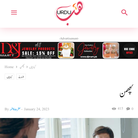
-Advertisement-
کہانیاں
لچھمن
Home
افسانے
کہانیاں
لچھمن
415
0
January 24, 2023
-
عشرت فاطمہ
By