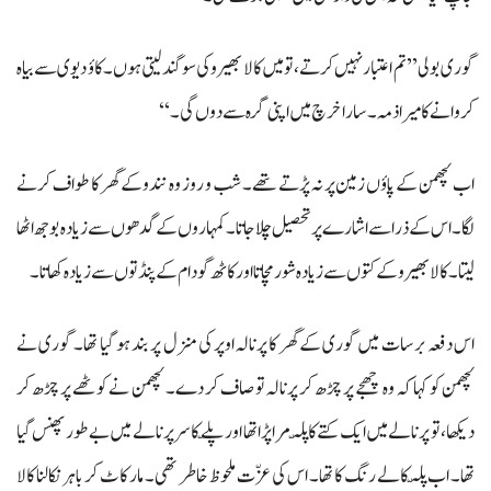
گوری بولی ’’تم اعتبار نہیں کرتے، تو میں کالا بھیرو کی سوگند لیتی ہوں۔ کاؤ دیوی سے بیاہ
کروانے کا میرا ذمہ۔ سارا خرچ میں اپنی گرہ سے دوں گی۔‘‘
اب لچھمن کے پاؤں زمین پر نہ پڑتے تھے۔ شب و روز وہ نندو کے گھر کا طواف کرنے
لگا۔ اس کے ذرا سے اشارے پر تحصیل چلا جاتا۔ کمہاروں کے گدھوں سے زیادہ بوجھ اٹھا
لیتا۔ کالا بھیرو کے کتوں سے زیادہ شور مچاتا اور کاٹھ گودام کے پنڈتوں سے زیادہ کھاتا۔
اس دفعہ برسات میں گوری کے گھر کا پرنالہ اوپر کی منزل پر بند ہو گیا تھا۔ گوری نے
لچھمن کو کہا کہ وہ چھجے پر چڑھ کر پرنالہ تو صاف کر دے۔ لچھمن نے کوٹھے پر چڑھ کر
دیکھا، تو پرنالے میں ایک کتے کا پلّہ مرا پڑا تھا اور پلّے کا سر پرنالے میں بے طور پھنس گیا
تھا۔ اب پلّہ کالے رنگ کا تھا۔ اس کی عزّت ملحوظ خاطر تھی۔ مار کاٹ کر باہر نکالنا کالا