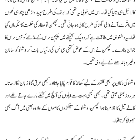
وشنو عطار کی وساطت سے لچھمن کو کالا تیل مل گیا تھا۔ کم از کم لچھمن کو اس دوائی کا نام
کالا تیل ہی بتایا گیا تھا۔ اس میں خوبی یہ تھی کہ برف کی طرح سپید داڑھی چند ہی لمحوں
میں اتّر سے آنے والی گھٹا کی طرح کالی ہو جاتی تھی۔ لچھمن تو عطار کی حکمت کا سکّہ مان گیا
تھا۔ یہ وشنو ہی میں طاقت ہے کہ وہ پلک جھپکنے میں پچپن برس کے بڈھے کو بیس برس کا
جوان بنا دے۔ لچھمن نے اس کے عوض کتنی ہی سَن کی رسّیاں باٹ کر وشنو کو سامان
وغیرہ باندھنے کے لیے دی تھیں۔
وشنو کی دکان پر کبھی گلقند کے لیے کھانڈ کا قوام پکایا جاتا اور کبھی عرق گاؤ زبان نکالا جاتا۔
ہر روز بھٹی جلتی تھی۔ کبھی کبھی بہت سے اپلوں کی آنچ میں کشتے مارے جاتے تھے اور
کالے تیل کا غلام بنا ہوا لچھمن، وشنو کے سینکڑوں کاموں کے علاوہ بھٹی میں آگ بھی
جھونکا کرتا تھا۔