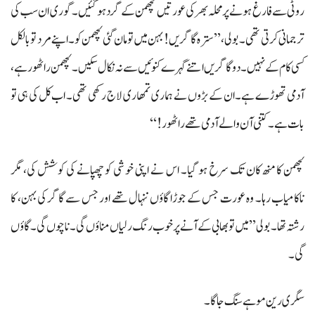
روٹی سے فارغ ہونے پر محلہ بھر کی عورتیں لچھمن کے گرد ہو گئیں۔ گوری ان سب کی
ترجمانی کرتی تھی۔ بولی، ’’سترہ گاگریں! بہن میں تو مان گئی لچھمن کو۔اپنے مرد تو بالکل
کسی کام کے نہیں۔ دو گاگریں اتنے گہرے کنوئیں سے نہ نکال سکیں۔ لچھمن راٹھور ہے،
آدمی تھوڑے ہے۔ان کے بڑوں نے ہماری تمھاری لاج رکھی تھی۔ اب کل کی ہی تو
بات ہے۔ کتنی آن والے آدمی تھے راٹھور!‘‘
لچھمن کا منھ کان تک سرخ ہو گیا۔ اس نے اپنی خوشی کو چھپانے کی کوشش کی، مگر
ناکامیاب رہا۔ وہ عورت جس کے جوڑا گاؤں ننہال تھے اور جس سے گاگر کی بہن، کا
رشتہ تھا۔ بولی ’’میں تو بھابی کے آنے پر خوب رنگ رلیاں مناؤں گی۔ ناچوں گی۔گاؤں
گی۔
سگری رین موہے سنگ جاگا۔