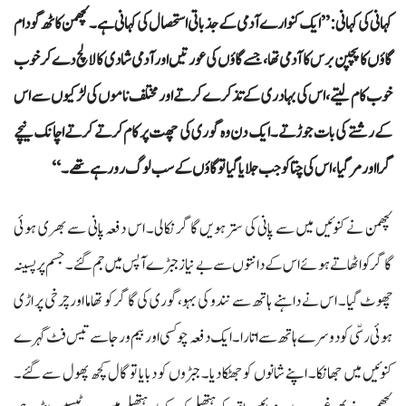
کہانی کی کہانی:’’ایک کنوارے آدمی کے جذباتی استحصال کی کہانی ہے۔ لچھمن کاٹھ گودام
گاؤں کا پچپن برس کا آدمی تھا، جسے گاؤں کی عورتیں اور آدمی شادی کا لالچ دے کر خوب
خوب کام لیتے، اس کی بہادری کے تذکرے کرتے اور مختلف ناموں کی لڑکیوں سے اس
کے رشتے کی بات جوڑتے۔ ایک دن وہ گوری کی چھت پر کام کرتے کرتے اچانک نیچے
گرا اور مر گیا، اس کی چتا کو جب جلایا گیا تو گاؤں کے سب لوگ رو رہے تھے۔‘‘
لچھمن نے کنوئیں میں سے پانی کی سترہویں گاگر نکالی۔ اس دفعہ پانی سے بھری ہوئی
گاگر کو اٹھاتے ہوئے اس کے دانتوں سے بے نیاز جبڑے آپس میں جم گئے۔ جسم پر پسینہ
چھوٹ گیا۔ اس نے داہنے ہاتھ سے نندو کی بہو،گوری کی گاگر کو تھاما اور چرخی پر اڑی
ہوئی رسّی کو دوسرے ہاتھ سے اتارا۔ ایک دفعہ چوکسی اور بیم ورجا سے تیس فٹ گہرے
کنوئیں میں جھانکا۔ اپنے شانوں کو جھٹکا دیا۔ جبڑوں کو دبایا تو گال کچھ پھول سے گئے۔