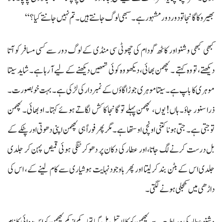
بھیرو کا گانجا تو دور دور مشہور ہے۔ سبھی لوگ جانتے ہیں۔ تم نہیں جانتے کیا؟‘‘
کبھی کبھی وشنو اور کاٹھ گودام کی چھوٹی سی منڈی کے لوگ دور سے کسی مسافر کو آتا
دیکھتے، تو وہ کہتے ۔ لچھمن بھائی، دیکھو وہ کوئی تمھیں دیکھنے کے لیے آ رہا ہے۔ شاید سیتا
موہری کا باپ ہے۔ سیتا موہری جوڑا گاؤں کے نمبردار کی لڑکی ہے۔ بہت خوبصورت۔
ذرا سنور جاؤ۔ ہاں! یوں، لچھمن پہلے تو گانجا کا کش لگاتے ہوئے کہتا۔ او بھائی۔لچھمن
توجتی ہے۔ جتی ہونا کتنی اونچی اوستھا ہے۔مگر پھر فوراً ہی لچھمن اپنی دھوتی اور پٹکے کے
بل درست کرنے لگ جاتا، اور عطار کی دکان پر دھوکر ٹنگی ہوئی قمیص پہن کر جلدی
جلدی اس کے بٹن بند کر لیتا اور پھر باوجود نہایت ہوشیاری سے کام لینے کے، اس کی
داڑھی میں کھجلی ہونے لگتی۔