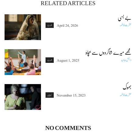
RELATED ARTICLES
بے بسی
عشرت فاطمہ
April 24, 2026
افسانے
مجھے میرے شاگردوں سے بچاؤ
دانش جاوید
August 1, 2025
افسانے
بھوک
عشرت فاطمہ
November 15, 2023
کہانیاں
NO COMMENTS