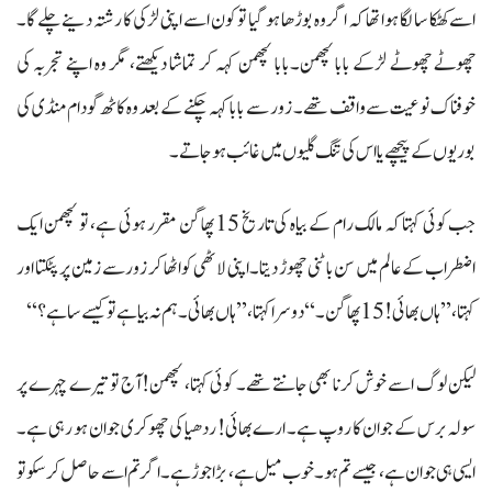
اسے کھٹکا سا لگا ہوا تھا کہ اگر وہ بوڑھا ہو گیا تو کون اسے اپنی لڑکی کا رشتہ دینے چلے گا۔
چھوٹے چھوٹے لڑکے بابا لچھمن۔بابا لچھمن کہہ کر تماشا دیکھتے، مگر وہ اپنے تجربہ کی
خوفناک نوعیت سے واقف تھے۔ زور سے بابا کہہ چکنے کے بعد وہ کاٹھ گودام منڈی کی
بوریوں کے پیچھے یا اس کی تنگ گلیوں میں غائب ہو جاتے۔
جب کوئی کہتا کہ مالک رام کے بیاہ کی تاریخ 15 پھاگن مقرر ہوئی ہے، تو لچھمن ایک
اضطراب کے عالم میں سن باٹنی چھوڑ دیتا۔ اپنی لاٹھی کو اٹھا کر زور سے زمین پر پٹکتا اور
کہتا، ’’ہاں بھائی! 15 پھاگن۔‘‘ دوسرا کہتا، ’’ہاں بھائی۔ہم نہ بیا ہے تو کیسے ساہے؟‘‘
لیکن لوگ اسے خوش کرنا بھی جانتے تھے۔ کوئی کہتا، لچھمن!آج تو تیرے چہرے پر
سولہ برس کے جوان کا روپ ہے۔ ارے بھائی! ردھیا کی چھوکری جوان ہو رہی ہے۔
ایسی ہی جوان ہے، جیسے تم ہو۔ خوب میل ہے، بڑا جوڑ ہے۔ اگر تم اسے حاصل کرسکو تو