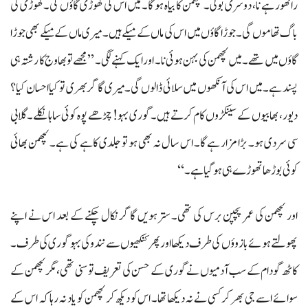
راٹھور ہے نا، دوسری بولی۔ لچھمن کا بیاہ ہو گا۔ میں اس کی گھوڑی گاؤں گی۔گھوڑی کی
باگ تھاموں گی۔ جوڑا گاؤں میں اس کی ماں کے میکے ہیں۔ میری ماں کے میکے بھی جوڑا
گاؤں میں تھے۔ میں لچھمن کی بہن ہوئی نا۔ اور ایک کہنے لگی۔ ’’مجھے تو بھاوج کا رشتہ ہی
پسند ہے۔ میں اس کی آنکھوں میں سلائی ڈالوں گی۔ میری گاگر بھری تو کیا احسان کیا؟
دیور، بھابیوں کے سینکڑوں کام کرتے ہیں۔ گوری بہو! چڑھے پوہ کوئی ساہا نکلے۔ گلابی
سی سردی ہو۔ بڑا مزار ہے گا۔ اس سال نہ بھی ہو تو جلدی کاہے کی ہے۔ لچھمن بھائی
کوئی بوڑھا تھوڑے ہی ہو گیا ہے۔‘‘
اور لچھمن کی عمر پچپن برس کی تھی۔ سترہویں گاگر نکال چکنے کے بعد اس نے اپنے
پھولتے ہوئے بازوؤں کی طرف دیکھا اور پھر کنکھیوں سے نندو کی بہو گوری کی طرف۔
کاٹھ گودام کے سب آدمیوں نے گوری کے حسن کی تعریف توسنی تھی،مگر لچھمن کے
سوائے اسے جی بھر کر کسی نے نہ دیکھا تھا۔ اس کو دیکھ کر لچھمن کو یاد نہ رہا کہ اس کے