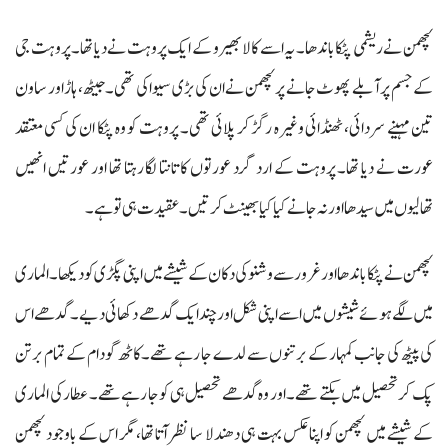
لچھمن نے ریشمی پٹکا باندھا۔ یہ اسے کالا بھیرو کے ایک پروہت نے دیا تھا۔ پروہت جی
کے جسم پر آبلے پھوٹ جانے پر لچھمن نے ان کی بڑی سیوا کی تھی۔ جیٹھ، ہاڑ اور ساون
تین مہینے سردائی، ٹھنڈائی وغیرہ رگڑ کر پلائی تھی۔ پروہت کو وہ پٹکا ان کی کسی معتقد
عورت نے دیا تھا۔ پروہت کے ارد گرد عورتوں کا تانتا لگا رہتا تھا اور عورتیں انھیں
تھالیوں میں سیدھا اور نہ جانے کیا کیا بھینٹ کرتیں۔ عقیدت ہی تو ہے۔
لچھمن نے پٹکا باندھا اور غرور سے وشنو کی دکان کے شیشے میں اپنی پگڑی کو دیکھا۔ الماری
میں لگے ہوئے شیشوں میں اسے اپنی شکل اور چند ایک گدھے دکھائی دیے۔ گدھے اس
کی پیٹھ کی جانب کمہار کے برتنوں سے لدے جا رہے تھے۔ کاٹھ گودام کے تمام برتن
پک کر تحصیل میں بکتے تھے۔ اور وہ گدھے تحصیل ہی کو جا رہے تھے۔ عطار کی الماری
کے شیشے میں لچھمن کو اپنا عکس بہت ہی دھندلا سا نظر آتا تھا، مگر اس کے باوجود لچھمن