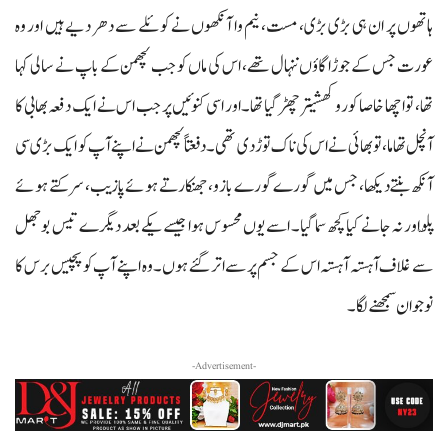
ہاتھوں پر ان ہی بڑی بڑی، مست، نیم وا آنکھوں نے کوئلے سے دھر دیے ہیں اور وہ
عورت جس کے جوڑا گاؤں ننہال تھے، اس کی ماں کو جب لچھمن کے باپ نے سالی کہا
تھا، تو اچھا خاصا کوروکھشیتر چھڑ گیا تھا۔ اور اسی کنوئیں پر جب اس نے ایک دفعہ بھابی کا
آنچل تھاما، تو بھائی نے اس کی ناک توڑ دی تھی۔دفعتاً لچھمن نے اپنے آپ کو ایک بڑی سی
آنکھ بنتے دیکھا، جس میں گورے گورے بازو، جھنکارتے ہوئے پازیب، سرکتے ہوئے
پلّو اور نہ جانے کیا کچھ سما گیا۔ اسے یوں محسوس ہوا جیسے یکے بعد دیگرے تیس بوجھل
سے غلاف آہستہ آہستہ اس کے جسم پر سے اتر گئے ہوں۔ وہ اپنے آپ کو پچیس برس کا
نوجوان سمجھنے لگا۔
-Advertisement-