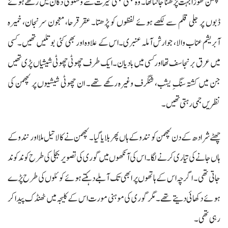
لچھمن تھوڑا بہت پڑھنا جانتا تھا۔ وہ کبھی کبھی حیرت سے وشنو کی دکان میں رکھے ہوئے
ڈبوں پر جلی قلم سے لکھے ہوئے لفظوں کو پڑھتا۔ عقر قرحا، معجون سرنجان، خمیرہ
آبریشم عناب والا، جوارش آملہ عنبری۔اس کے علاوہ اور بھی کئی بوتلیں تھیں۔کسی
میں عرق برنجاسف تھا اور کسی میں بادیان۔ ایک طرف چھوٹی چھوٹی شیشیاں پڑی تھیں
جن میں کشتہ سنگِ یشب، شنگرف وغیرہ رکھے تھے۔ ان چھوٹی شیشیوں پر لچھمن کی
نظریں جمی رہتی تھیں۔
چھٹے شرادھ کے دن لچھمن کو نندو کے ہاں پھر بلایا گیا۔ لچھمن نے کالا تیل ملا اور نندو کے
ہاں جانے کی تیاری کرنے لگا۔ اس کی آنکھوں میں گوری کی تصویر بجلی کی طرح کوند کوند
جاتی تھی۔ اگرچہ اس کے ہاتھوں پر ابھی تک آبلے دہکتے ہوئے کوئلوں کی طرح پڑے
ہوئے دکھائی دیتے تھے۔ مگر گوری کی موہنی مورت اس کے کلیجہ میں ٹھنڈک پیدا کر
رہی تھی۔