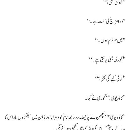
’’کہو گی بھی؟‘‘
’’ذرا مزاج کی سخت ہے۔‘‘
’’میں جو نرم ہوں۔‘‘
’’گوری بھی جانتی ہے۔‘‘
’’کوئی کہے گی بھی؟‘‘
’’کاؤ دیوی!‘‘ گوری نے کہا۔
’’کاؤ دیوی؟‘‘ لچھمن نے پوچھا۔ دو دفعہ نام کو دہرایا اور ذہن میں سینکڑوں بار اس کا
جاپ کیا ،حتیٰ کہ اس کی داڑھی میں کھجلی ہونے لگی۔