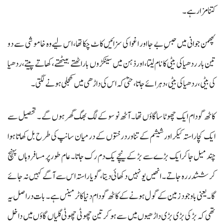
کتنا مزا رہے۔
لچھمن جوانی میں حبسِ بے جا اور اغوا کی سزائیں کاٹ چکا تھا، اس لیے وہ خاموشی سے دو
تین بار ردھیا کی بیٹی کا نام لیتا، اور ذہن میں سینکڑوں بار اٹھتے بیٹھتے، کھاتے پیتے،ردھیا
کی بیٹی، ردھیا کی بیٹی، دہرائے جاتا، حتیٰ کہ اس کی داڑھی میں کھجلی ہونے لگتی۔
کاٹھ گودام ایک چھوٹا سا گاؤں تھا۔ آٹھ نو سو کے لگ بھگ گھر ہوں گے۔ تحصیل سے
ایک کچا راستہ کیکر اور شیشم کے تناور درختوں کے درمیان سانپ کی طرح بل کھاتا ہوا
چند میل جا کر ایک بڑے سے بڑ کے نیچے یک دم رک جاتا۔ عام طور پر مسافر وہاں پہنچ
کر ششدر رہ جاتے۔ انھیں یو نہیں دکھائی دیتا، گویا راستہ اس سے آگے کہیں نہ جائے
گا۔ یعنی باوجود زمین کے گول ہونے کے کاٹھ گودام دنیا کا ٹرمینس ہے۔ بات دراصل یہ
تھی کہ بڑ کی بڑی بڑی داڑھیوں میں سے ہو کر تین چھوٹی چھوٹی گلیاں گاؤں میں داخل