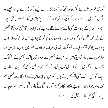
گوری عرصہ تک نئے لچھمن کو دیکھ کر ہنستی رہی۔ اسے ایسے دکھائی دے رہا تھا، جیسے وہ
لچھمن کے عجیب سے روپ کو دیکھ کر شرادھ تو کیا، اپنے پتروں تک کو بھول گئی ہے۔
بھیرواستھان کے پروہت بھی آئے ہوئے تھے۔ جب گوری ان کی تواضع کرتی تو لچھمن
کے دل میں خلش سی محسوس ہوتی۔ پھر وہ اپنی کم ظرفی پر اپنے آپ ہی کو کوستا۔ جب
پروہت چلا گیا تو گوری نے گھونگٹ چٹیا کی طرف سرکا دیا۔ عورتیں بچوں، ہجڑوں اور
بوڑھوں سے پردہ اٹھا دیتی ہیں اور اس نے لچھمن سے پردہ اٹھا دیا تھا۔ لچھمن نے مشکوک
نگاہوں سے گوری کو دیکھا۔ دل میں یہ فیصلہ کیا کہ محبت بھی تو کسی کو بے پردہ بنا دیتی
ہے۔ گوری نزدیک آئی تو لچھمن نے یوں محسوس کیا جیسے اس کے وجود کا اسے قطعی علم
نہیں، اور جوں جوں وہ بے اعتنائی ظاہر کرتا، گوری کھچی چلی آتی تھی۔ لیکن پھر سوچا کہ
یہ سب کھچ کھچاؤ کالے تیل کی وجہ سے تھا۔