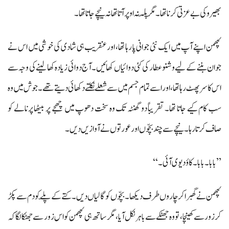
بھیرو کی بے عزتی کرنا تھا۔ مگر پلّہ نہ اوپر آتا تھا نہ نیچے جاتا تھا۔
لچھمن اپنے آپ میں ایک نئی جوانی پا رہا تھا، اور عنقریب ہی شادی کی خوشی میں اس نے
جوان بننے کے لیے وشنو عطار کی کئی دوائیاں کھائیں۔ آج دوائی زیادہ کھا لینے کی وجہ سے
اس کا سر پھٹ رہا تھا، اور اسے تمام جسم میں سے شعلے نکلتے دکھائی دیتے تھے۔ جوش میں وہ
سب کام کیے جاتا تھا۔ تقریباً دو گھنٹہ تک وہ سخت دھوپ میں چھجے پر بیٹھا پرنالے کو
صاف کرتا رہا۔ نیچے سے چند بچّوں اور عورتوں نے آوازیں دیں۔
’’بابا۔ بابا۔ کاؤ دیوی آئی۔‘‘
لچھمن نے گھبرا کر چاروں طرف دیکھا۔ بچّوں کو گالیاں دیں۔ کتے کے پلّے کو دم سے پکڑ
کر زور سے کھینچا، تو وہ جھٹکے سے باہر نکل آیا، مگر ساتھ ہی لچھمن کو اس زور سے جھٹکا لگا کہ