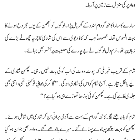
وہ اوپر کی منزل سے زمین پر آ رہا۔
سارے کا سارا کاٹھ گودام نندو کے گھر پل پڑا۔ لوگوں کو لچھمن کے یوں مجروح ہونے کا
بہت افسوس تھا۔ خصوصاً جب کہ کاؤ دیوی سے اس کی شادی کا چرچا چھوٹے بڑے کی
زبان پر تھا۔ نرم دل لوگوں نے بے چارے کی مصیبت پر آنسو بھی بہائے۔
شام کے قریب خبر ملی کہ چوٹ ووٹ کی اب کوئی بات نہیں رہی۔ لچھمن شادی کے
لیے بالکل تیار ہے۔ آج شام کو اس کی شادی ہو گی۔ ’’گاگر کی بھابی تو کہتی تھی، اتنی بھی
جلدی کاہے کی ہے۔ لچھمن کوئی بوڑھا تھوڑے ہی ہو گیا ہے؟‘‘
شام کو باجا بجنے لگا۔ کاٹھ گودام کے بہت سے آدمی براتی بن کر شادی میں شامل ہوئے۔
لچھمن کو بہت اچھے پہناوے پہنائے گئے۔ سہرے باندھے گئے۔ وہ اور بھی جوان ہو گیا