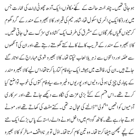
ہو جاتی تھیں۔ چند خستہ حالت کے کچّے مکانوں، ایک آدھ چھوٹی اینٹ کی عمارت جس
میں بورڈ کا ایک پرائمری اسکول تھا، شاہ رحیم کی قبر اور کالا بھیرو کے مندر کے گرد گھوم
کر تینوں گلیاں پھر گاؤں کے مشرق کی طرف ایک کشادہ سی سڑک سے مل جاتی تھیں۔
کالا بھیرو کے مندر کے قریب کالے کالے کتے گھومتے رہتے تھے،اور ان کی آنکھوں
سے غصّہ اور دانتوں سے زہریلا لعاب ٹپکتا تھا۔ کالا بھیرو شوجی مہاراج کے اوتار گنے
جاتے ہیں۔ ان کی رفاقت میں ہمیشہ ایک سیاہ فام کتا رہا کرتا تھا، اس لیے کالا بھیرو مندر
کے پجاری چپڑی ہوئی روٹیوں اور پوریوں وغیرہ سے سیاہ فام کتوں کی خوب تواضع کیا
کرتے تھے۔ اس قسم کے کتّے بڑی عزت کی نگاہ سے دیکھے جاتے تھے، اور سرکاری
آدمیوں کو انھیں ’’گولی‘‘ ڈالنے کی مجال نہ تھی۔ کُتے مفت کی کھاتے تھے اور موٹے
ہوتے جا رہے تھے۔ کاٹھ گودام میں داخل ہونے والے راستہ کے پاس بڑ کے ایک تنے
کے نیچے لچھمن بیٹھا کرتا تھا۔ وہ تین کام کرتا تھا۔ اوّل تو ہر ناواقف مسافر کو کالا بھیرو