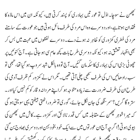
لچھمن نے سوچا۔ اوّل تو عورتیں بہادری کو پسند کرتی ہیں، کیونکہ ان میں اس مادّہ کا
فقدان ہوتا ہے، اور دوسرے وہ اس مرد کی طرف مائل ہوتی ہیں جو عورت کے سامنے
مرد کی فطری کمزوری کو ظاہر نہ ہونے دے۔ دوسرے لفظوں میں محبت میں بس کر
بھی اظہارتعشق نہ ہو، کیونکہ دوسری طرح بات کچھ عام سی ہو جاتی ہے۔ آج کنوئیں پر
چھوٹی بڑی اس کی بہادری کا سکّہ مان گئیں۔ آج تو وہ بالکل شبدسروپ ہو گیا تھا، تبھی تو
سب رادھائیں اس کی طرف کھچی چلی آتی تھیں۔ مگر اس نے کمزور کم ظرف آدمی کی
طرح ان کی طرف ضرورت سے زیادہ متوجہ ہو کر اپنے مردانہ وقار کو کم نہیں کیا اور۔
سترہ گاگریں؟سمر سنگھ کی جان نکل جائے، گوری تو ضرور اٹھتی بیٹھتی یہی سوچتی ہو گی
کہ میرا شوہر لچھمن کے مقابلہ میں کس قدر نالائق اور کمزور ہے۔کاش میں لچھمن کی
بیوی ہوتی! اگرچہ آج ان عورتوں میں سے ایک خود بخود بہن اور دوسری بھاوج بن گئی