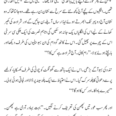
لچھمن نے پھر غور سے اپنے بائیں ہاتھ کی ہتھیلی کو دیکھا۔ ہتھیلی میں سے ٹیسیں اٹھ رہی
تھیں۔ انگلیوں کے نیچے آج کچھ نئے نئے سرخ سے نشان بن رہے تھے۔ وہ جانتا تھا کہ وہ
نشان آج دوپہر تک ابھرتے ہوئے ایذا رساں آبلے بن جائیں گے اور شرادھ کی کھیر
کھانے کے لیے اس کی انگلیاں یک جا نہ ہو سکیں گی،تاہم نصرت کی ایک ہلکی سی سرخی
اس کے چہرے پر پھیل گئی۔ اس نے کاٹھ گودام کی ان بہو بیٹیوں کی طرف دیکھا اور
ہانپتے ہوئے بولا، ’’رام کالی۔آج شرادھ ہے کس کا؟‘‘
نندو کی بہو آگے بڑھی۔ اس نے ایک ہاتھ سے گھونگٹ کو چوٹی کی طرف کھسکایا، کولھے
پر سے دھوتی کا پلّو سرک گیا۔ اس نے احتیاط سے ایک پلّو سینہ پر ڈالا اور لجاتی ہوئی بولی۔
’’میرے باوا کا۔اور کس کا ہو گا؟‘‘
اور پھر سب عورتیں لچھمن کی تعریف کرنے لگیں۔ ’’بہت بہادر آدمی ہے لچھمن۔