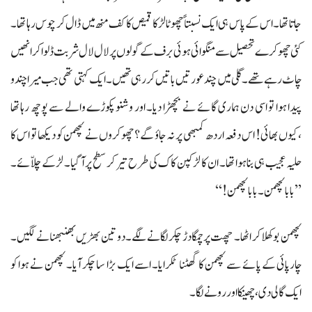
جاتا تھا۔ اس کے پاس ہی ایک نسبتاً چھوٹا لڑکا قمیص کا کف منھ میں ڈال کر چوس رہا تھا۔
کئی چھوکرے تحصیل سے منگوائی ہوئی برف کے گولوں پر لال لال شربت ڈلوا کر انھیں
چاٹ رہے تھے۔ گلی میں چند عورتیں باتیں کر رہی تھیں۔ ایک کہتی تھی جب میرا چندو
پیدا ہوا تو اسی دن ہماری گائے نے بچھڑا دیا۔ اور وشنو پکوڑے والے سے پوچھ رہا تھا
،کیوں بھائی! اس دفعہ اردھ کمبھی پر نہ جاؤ گے؟ چھوکروں نے لچھمن کو دیکھا تو اس کا
حلیہ عجیب ہی بنا ہوا تھا۔ ان کا لڑکپن کاک کی طرح تیر کر سطح پر آ گیا۔ لڑکے چلاّئے۔
’’بابا لچھمن۔بابا لچھمن!‘‘
لچھمن بوکھلا کر اٹھا۔ چھت پر چمگادڑ چکر لگانے لگے۔ دو تین بھڑیں بھنبھنانے لگیں۔
چارپائی کے پائے سے لچھمن کا گھٹنا ٹکرایا۔ اسے ایک بڑا سا چکر آیا۔ لچھمن نے ہوا کو
ایک گالی دی، چھینکا اور رونے لگا۔