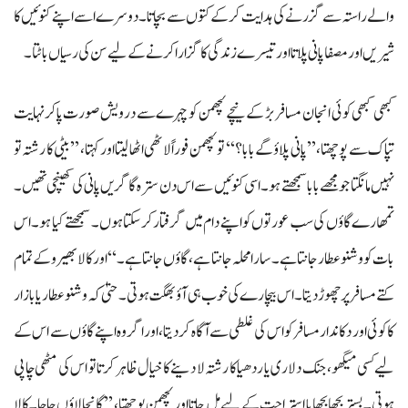
والے راستہ سے گزرنے کی ہدایت کر کے کتوں سے بچاتا۔ دوسرے اسے اپنے کنوئیں کا
شیریں اور مصفا پانی پلاتا اور تیسرے زندگی کا گزارا کرنے کے لیے سن کی رسیاں باٹتا۔
کبھی کبھی کوئی انجان مسافر بڑ کے نیچے لچھمن کو چہرے سے درویش صورت پاکر نہایت
تپاک سے پوچھتا، ’’پانی پلاؤ گے بابا؟‘‘ تو لچھمن فوراً لاٹھی اٹھا لیتا اور کہتا، ’’بیٹی کا رشتہ تو
نہیں مانگتا جو مجھے بابا سمجھتے ہو۔ اسی کنوئیں سے اس دن سترہ گاگریں پانی کی کھینچی تھیں۔
تمھارے گاؤں کی سب عورتوں کو اپنے دام میں گرفتار کرسکتا ہوں۔ سمجھتے کیا ہو۔ اس
بات کو وشنو عطار جانتا ہے۔ سارا محلہ جانتا ہے، گاؤں جانتا ہے۔‘‘ اور کالا بھیرو کے تمام
کتے مسافر پر چھوڑ دیتا۔ اس بیچارے کی خوب ہی آؤ بھگت ہوتی۔ حتیٰ کہ وشنو عطار یا بازار
کا کوئی اور دکاندار مسافر کو اس کی غلطی سے آگاہ کر دیتا، اور اگر وہ اپنے گاؤں سے اس کے
لیے کسی میگھو، جنک دلاری یا ردھیا کا رشتہ لا دینے کا خیال ظاہر کرتا تو اس کی مٹھی چاپی
ہوتی۔ بستر بچھا بچھایا استراحت کے لیے مِل جاتا اور لچھمن پوچھتا، ’’گانجا لاؤں چاچا۔کالا