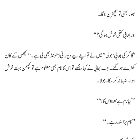
بھور بھئی تو بچھڑن لاگا۔
اور بھابی کتنی خوش ہو گی؟‘‘
’گاگر کی بھابی‘ بولی’’ میں نے تو اپنے لیے دیورانی ڈھونڈ بھی لی ہے۔‘‘ لچھمن کے کان
کھڑے ہو گئے۔ جب بھابی نے کہا ،مجھے تو اس کا نام بھی معلوم ہے تو لچھمن بہت خوش
ہوا۔ ضبط نہ کرسکا۔ بولا۔
’’کیا نام ہے بھلا اس کا؟‘‘
’’نام بڑا سندر ہے۔‘‘