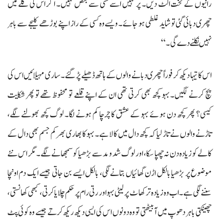
رانیوں کے تخت الٹ دیں۔ پر نہیں اسے کسی سے بغض نہیں۔ اگر اس کی گلے میں
چھری دبائی گئی تو شاید غلطی ہو جائے۔ ویسے وہ کسی کے راز اپنے بوڑھے کلیجے سے باہر
نہیں نکلنے دے گی۔‘‘
اس کا تیہا دیکھ کر فوراً چھری دبانے والوں کے ہاتھ ڈھیلے پڑ گئے۔ ساری مہیلائیں اس کی
پچ کرنے لگیں۔ بہو کچھ بھی کرتی تھی ان کے اپنے قلعے تو محفوظ تھے تو پھر شکایت
کیسی؟ پھر کچھ دن ہوئے بہو کے عشق کا چرچا کم ہونے لگا۔ لوگ کچھ بھولنے لگے،
تاڑنے والوں نے تاڑ لیا کہ کچھ دال میں کالا ہے۔ بہو کا بھاری بھرکم جسم بھی دال کے
کالے کو زیادہ دن نہ چھپا سکا، اور لوگ شد و مد سے بڑھیا کو سمجھانے لگے۔ مگر اس نئے
موضوع پر بڑھیا بالکل اڑن گھائیاں بتانے لگی، بالکل ایسے بن جاتی جیسے ایک دم اونچا
سننے لگی ہے۔ اب وہ زیادہ تر کھاٹ پر لیٹی بہو اور رتی رام پر حکم چلایا کرتی، کبھی کھانستی،
چھینکتی باہر دھوپ میں آ بیٹھتی تو وہ دونوں اس کی ایسی دیکھ ریکھ کرتے جیسے وہ کوئی پٹ