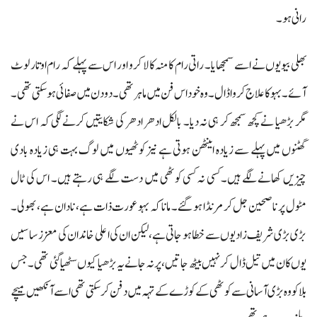
رانی ہو۔
بھلی بیویوں نے اسے سمجھایا۔ راتی رام کا منہ کالا کرو اور اس سے پہلے کہ رام اوتار لوٹ
آئے۔ بہو کا علاج کروا ڈال۔ وہ خود اس فن میں ماہر تھی۔ دو دن میں صفائی ہو سکتی تھی۔
مگر بڑھیا نے کچھ سمجھ کر ہی نہ دیا۔ بالکل ادھر ادھر کی شکایتیں کرنے لگی کہ اس نے
گھٹنوں میں پہلے سے زیادہ اینٹھن ہوتی ہے نیز کوٹھیوں میں لوگ بہت ہی زیادہ بادی
چیزیں کھانے لگے ہیں۔ کسی نہ کسی کوٹھی میں دست لگے ہی رہتے ہیں۔ اس کی ٹال
مٹول پر ناصحین جل کر مرنڈا ہو گئے۔ مانا کہ بہو عورت ذات ہے، نادان ہے، بھولی۔
بڑی بڑی شریف زادیوں سے خطا ہو جاتی ہے، لیکن ان کی اعلی خاندان کی معزز ساسیں
یوں کان میں تیل ڈال کر نہیں بیٹھ جاتیں، پر نہ جانے یہ بڑھیا کیوں سٹھیا گئی تھی۔ جس
بلا کو وہ بڑی آسانی سے کوٹھی کے کوڑے کے تہہ میں دفن کر سکتی تھی اسے آنکھیں میچے