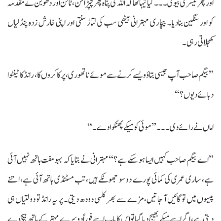
اور پھر تیسری بیوی۔۔۔ کیا تیہا تھا کہ اللہ کی پناہ پھر چپڑاسن، ٹالن اور دھوبن نے مقدمہ
کو اور سنگین بنادیا۔ بیچاری مہترانی بیٹھی سب کی لتاڑ سنتی اور اپنی خارش زدہ پنڈلیاں
کھجلاتی رہی۔
’’بیگم صاحب آپ جیسی بتاؤ ویسے کرنے سے موئے نا تھوری،پر کا کروں کا، رانڈ کا ٹینٹوا
دبائے دیوں؟‘‘
اماں نے رائے دی۔۔۔ ’’موئی کو میکے پھنکوا دے۔‘‘
’’اے بیگم صاحب کہیں ایسا ہو سکے ہے؟‘‘ مہترانی نے بتایا کہ بہو مفت ہاتھ نہیں آئی
ہے، ساری عمری کی کمائی پورے دو سو جھونکے ہیں، تب مسٹنڈی ہاتھ آئی ہے، اتنے
پیسوں میں تو گائیں آ جاتیں، مزے سے بھر کلسی دودھ دیتی۔ پر یہ رانڈ تو دولتیاں ہی
دیتی ہے، اگر اسے میکے بھیج دیا گیا تو اس کا باپ اسے فوراً دوسرے مہتر کے ہاتھ بیچ دے