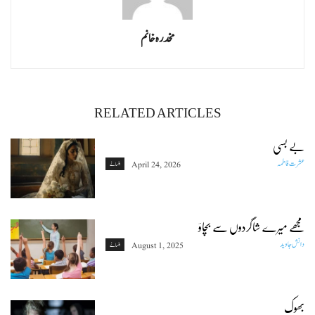
مخدرہ خانم
RELATED ARTICLES
بے بسی
عشرت فاطمہ
April 24, 2026
افسانے
مجھے میرے شاگردوں سے بچاؤ
دانش جاوید
August 1, 2025
افسانے
بھوک