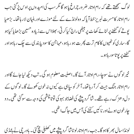
لوگ سمجھتے تھے کہ رام اوتار ضرور چراغ پا ہو گا مگر سب کی امیدوں پر اوس پڑ گئی جب
رام اوتار کا مسرت لبریز خط آیا کہ وہ لونڈے کے لئے موزے اور بنیان لا رہا تھا۔ بڑھیا
پوتے کو گھٹنے پر لٹائے کھاٹ پر بیٹھی راج کیا کرتی، بھلا اس سے زیادہ حسین بڑھایا کیا ہو
گا، ساری کوٹھیوں کا کام ترت پھرت ہو رہا ہو، مہاجن کا سود پابندی سے چک رہا ہو اور
گھٹنے پر پوتا سو رہا ہو۔
خیرلوگوں نے سوچا، رام اوتار آئے گا۔ اصلیت معلوم ہو گی۔ تب دیکھ لیا جائے گا اور
رام اوتار جنگ جیت کر آ رہا تھا۔ آخر کو سپاہی ہے کیوں نہ خون کھولے گا۔ لوگوں کے
دل دھڑک رہے تھے۔ شاگر دپیشے کی فضا جو بہو کی توتا چشمی کی وجہ سے سو گئی تھی۔ دو
چار خون ہونے اور ناکیں کٹنے کی آس میں جاگ اٹھی۔
لونڈا سال بھر کا ہو گا۔ جب رام اوتار لوٹا شاگرد پیشے میں کھلبلی مچ گئی۔ باورچی نے ہانڈی