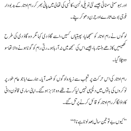
اور بہو سمٹی سمٹائی جیسے نئی نویلی دلہن، کانسی کی تھالی میں پانی بھر کر رام اوتار کے بدبودار
فوجی بوٹ اتارے اور چرن دھو کر پئے۔
لوگوں نے رام اوتار کو سمجھایا، پھبتیاں کسیں، اسے گاؤ دی کہا مگر و ہ گاؤ دی کی طرح
کھیسیں کاڑھے ہنستا رہا، جیسے اس کی سمجھ میں نہ آرہا ہو۔ رتی رام کو گونا ہونے والا تھا سو
وہ چلا گیا۔
رام اوتار کی اس حرکت پر تعجب سے زیادہ لوگوں کو غصہ آیا۔ ہمارے ابا جو عام طور پر
نوکروں کی باتوں میں دلچسپی نہیں لیا کرتے تھے وہ جزبز ہو گئے۔ اپنی ساری قانون دانی
کا داؤ لگا کر رام اوتار کو قائل کرنے پرتل گئے۔
’’کیوں بے تو تین سال بعد لوٹا ہے نا؟‘‘