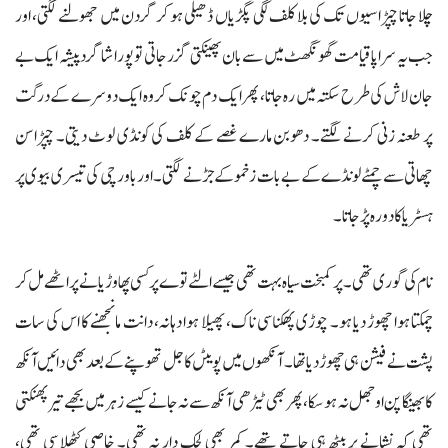
چلا جاتا چپڑاسیوں تک کی بلا کلف لگی پگڑیاں ڈھیلی ہو کر گردن میں جھولنے لگتی، اور
جب یہ سراپا قیامت گھونگھٹ میں سے بان پھینکتی گزر جاتی تو پورا شاگرد پیشہ ایک بے
جان لاش کی طرح سکتہ میں رہ جاتا، پھر ایک دم چونک کر وہ ایک دوسرے کے درگت
پر طعنہ زنی کرنے لگتے۔ دھوبن مارے غصے کے کلف کی کونڈی لوٹ دیتی۔ چپڑاسن
چھاتی سے چمٹے لونڈے کے بے بات زخمو کے جڑنے لگتی۔ اور باورچی کی تیسری بیوی پر
ہسٹریا کا دورہ پڑ جاتا۔
نام کی گوری تھی۔ پر کمبخت سیاہ بہت تھی جیسے الٹے توے پر کسی پھاوڑیا نے پر اٹھے مل کر
چمکتا ہوا چھوڑ دیا ہو۔ چوڑی پھکناسی ناک، پھیلا ہوا دہانہ، دانت مانجھنے کا اس کی سات
پشت نے فیشن ہی چھوڑ دیا تھا۔ آنکھوں میں پویٹں کاجل تھوپنے کے بعد بھی دائیں آنکھ
کا بھینگا پن اوجھل نہ ہو سکا، پھر بھی ٹیڑھی آنکھ سے نہ جانے کیسے زہر میں بجھے تیر پھنکتی
تھی کہ نشانے پر بیٹھ ہی جاتے تھے۔ کمر بھی لچک دار نہ تھی۔ خاصی کٹھلا سی تھی،