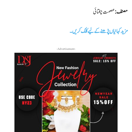
مصنف:
عصمت چغتائی
مزید کہانیاں پڑھنے کے لیے کلک کریں۔
-Advertisement-