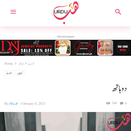
-Advertisement-
افسانے
دو ہاتھ
Home
کہانیاں
افسانے
دو ہاتھ
346
0
February 6, 2023
-
مخدرہ خانم
By