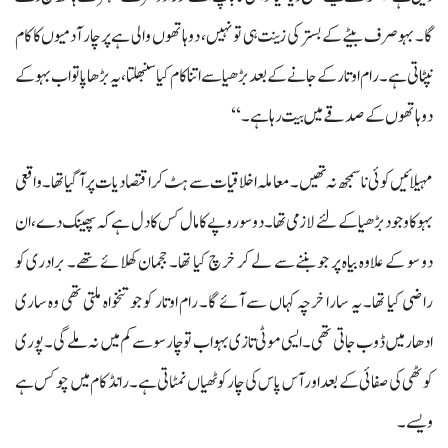
گا۔ بہو صرف بیٹے کے بستر کی زینت ہی تو نہیں، دو ہاتھوں والی ہے پر چار آدمیوں کا کام
نپٹاتی ہے۔ رام اوتار کے جانے کے بعد بڑھیا سے اتنا کام کیا سنبھلتا، یہ بڑھاپا تو اب بہو کے
دو ہاتھوں کے صدقے میں بیت رہا ہے۔‘‘
مہیلائیں کوئی ناسمجھ نہ تھیں۔ معاملہ اخلاقیات سے ہٹ کر اقتصادیات پر آ گیا تھا۔ واقعی
بہو کا وجود بڑھیا کے لئے لازمی تھا۔ دو سو روپے کا مال کس کا دل ہے کہ پھینک دے، ان
دو سو کے علاوہ بیاہ پر جو بننے سے لے کر خرچ کیا تھا۔ ججمان کھلائے تھے۔ برادری کو
راضی کیا تھا۔ یہ سارا خرچہ کہاں سے آئے گا۔ رام اوتار کو جو تنخواہ ملتی تھی وہ ساری
ادھار میں ڈوب جاتی تھی۔ ایسی موٹی تازی بہو اب تو چار سو سے کم میں نہ ملے گی۔ پوری
کوٹھی کی صفائی کے بعد اور آس پاس کی چار کوٹھیاں نمٹاتی ہے۔ رانڈ کام میں چوکس ہے
ویسے۔