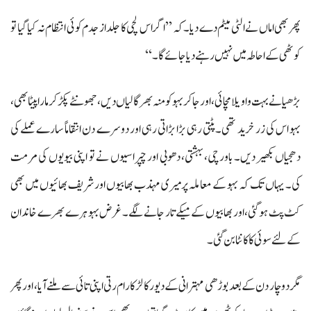
پھر بھی اماں نے الٹی میٹم دے دیا۔ کہ ’’اگر اس لچی کا جلد از جدم کوئی انتظام نہ کیا گیا تو
کوٹھی کے احاطہ میں نہیں رہنے دیا جائے گا۔‘‘
بڑھیا نے بہت واویلا مچائی، اور جا کر بہو کو منہ بھر گالیاں دیں، جھونٹے پکڑ کر مارا پیٹا بھی،
بہو اس کی زر خرید تھی۔ پٹتی رہی بڑا بڑاتی رہی اور دوسرے دن انتقاماً سارے عملے کی
دھجیاں بکھیر دیں۔ باورچی، بہشتی، دھوبی اور چپراسیوں نے تو اپنی بیویوں کی مرمت
کی۔ یہاں تک کہ بہو کے معاملہ پر میری مہذب بھابیوں اور شریف بھائیوں میں بھی
کٹ پٹ ہو گئی، اور بھابیوں کے میکے تار جانے لگے۔ غرض بہو ہرے بھرے خاندان
کے لئے سوئی کا کانٹا بن گئی۔
مگر دو چار دن کے بعد بوڑھی مہترانی کے دیور کا لڑکا رام رتی اپنی تائی سے ملنے آیا، اور پھر