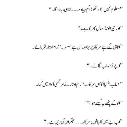
’’معلوم نہیں حجور تھوڑا کم جیادہ۔۔۔ اتاہی رہا ہوگا۔‘‘
’’اور تیرا لونڈا سال بھر کا ہے۔‘‘
’’اتاہی لگے ہے سرکار پر بڑا بدماس ہے سسر۔‘‘ رام اوتار شرمائے۔
’’ابے تو حساب لگا لے۔‘‘
’’حساب؟ کیا لگاؤں سرکار۔‘‘ رام اوتار نے مر گھلی آواز میں کہا۔
’’الو کے پٹھے یہ کیسے ہوا؟‘‘
’’اب جے میں کا جانوں سرکار۔۔۔ بھگوان کی دین ہے۔‘‘