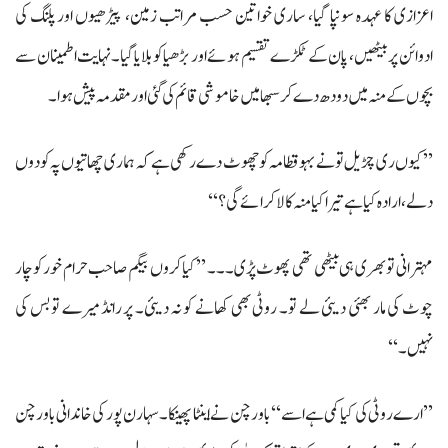
اعزازی کا عہدہ سونپا گیا، ساری خواتین حسب مراتب زمین، پیڑھیوں اور پلنگ کی
ادوائن پر بیٹھیں، پان کے ٹکڑے تقسیم ہوئے اور بڑھیا کو بلایا گیا۔ نہایت اطمینان سے
بچوں کے منہ میں دودھ دے کر سبھا میں خاموشی قائم کی گئی اور مقدمہ پیش ہوا۔
’’کیوں ری چڑیل تو نے بہو قطامہ کو چھوٹ دے رکھی ہے کہ ہماری چھاتیوں پہ کودوں
دلے، ارادہ کیا ہے تیرا کیا منہ کالا کرائے گی؟‘‘
مہترانی تو بھری ہی بیٹھی تھی پھوٹ پڑی۔۔۔ ’’کیا کروں بیگم صاحب حرام خور کو چار
چوٹ کی مار بھئی دیئی لے تو۔ روٹی بھی کھانے کو نہ دیئی۔ پر رانڈ میرے تو بس کی
نہیں۔‘‘
’’ارے روٹی کی کیا کمی ہے اسے‘‘ باورچن نے اینٹا پھینکا۔ سہارن پور کی خاندانی باورچن