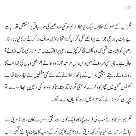
ہو۔
مگر اب کے بہو کے خلاف ایک نیا محاذ قائم ہو گیا، وہ عملے کی مرد جاتی پر مشتمل تھا۔ بات
بے بات باورچی جو اسے پراٹھے تل کر دیا کرتا تھا کونڈی صاف نہ کرنے پر گالیاں دیتا۔
دھوبی کو شکایت تھی کہ وہ کلف لگا کر کپڑے رسی پر ڈالتا ہے یہ حرام زادی خاک اڑانے آ
جاتی ہے۔ چپراسی مردانے میں دس دس مرتبہ جھاڑو دلواتے پھر بھی وہاں کی غلاظت کا
رونا روتے رہتے، بہشتی جو اس کے ہاتھ دھلانے کے لئے کئی مشکیں لئے تیار رہتا تھا اب
گھنٹوں صحن میں چھڑکاؤ کرنے کو کہتی مگر ٹالتا رہتا۔ تاکہ وہ سوکھی زمین پر جھاڑو دے، تو
چپراسی گرد اڑانے کے جرم میں اسے گالیاں دے سکے۔
مگر بہو سرجھکائے سب کی ڈانٹ پھٹکار ایک کان سے سنتی دوسرے کان سے اڑا دیتی۔ نہ
جانے ساس سے کیا جا کر کہہ دیتی کہ وہ کائیں کائیں کر کے سب کا بیجاج چاٹنے لگتی۔اب