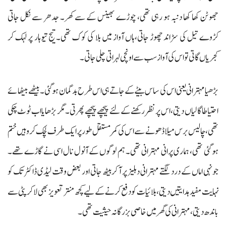
جھوٹن کھا کھا دنبہ ہو رہی تھی، چوڑے بھینس کے سے کھر۔ جدھر سے نکل جاتی
کڑوے تیل کی سڑاند چھوڑ جاتی،ہاں آواز میں بلا کی کوک تھی۔ تیج تیوہار پر لہک کر
کجریاں گاتی تو اس کی آواز سب سے اونچی لہراتی چلی جاتی۔
بڑھیا مہترانی یعنی اس کی ساس بیٹے کے جاتے ہی اس طرح بدگمان ہو گئی۔ بیٹھے بیٹھائے
احتیاطا گالیاں دیتی، اس پر نظر رکھنے کے لئے پیچھے پیچھے پھرتی۔ مگر بڑھایا اب ٹوٹ چکی
تھی، چالیس برس میلا ڈھونے سے اس کی کمر مستقل طور پر ایک طرف لچک کر وہیں ختم
ہو گئی تھی، ہماری پرانی مہترانی تھی۔ ہم لوگوں کے آنول نال اسی نے گاڑے تھے۔
جونہی اماں کے درد لگتے مہترانی دہلیز پر آ کر بیٹھ جاتی اور بعض وقت لیڈی ڈاکٹر تک کو
نہایت مفید ہدایتیں دیتی، بلائیات کو دفع کرنے کے لیے کچھ منتر تعویز بھی لا کر پٹی سے
باندھ دیتی، مہترانی کی گھر میں خاصی بزرگانہ حیثیت تھی۔