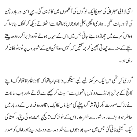
اتنی لاڈلی مہترانی کی بہو یکایک لوگوں کی آنکھوں میں کانٹا بن گئی۔ چپراسن اور باورچن
کی تو اور بات تھی۔ ہماری اچھی بھلی بھاوجوں کا ماتھا اسے اٹھلاتے دیکھ کر ٹھنک جاتا، اگر
وہ اس کمرے میں چھاڑو دینے جاتی جس میں اس کے میاں ہوتے تو وہ ہڑ برا کر دودھ پیتے
بچے کے منہ سے چھاتی چھین کر بھاگتیں کہ کہیں وہ ڈائن ان کے شوہروں پر ٹونا ٹوٹکا نہ کر
رہی ہو۔
گوری کیا تھی بس ایک مرکھنا لمبے لمبے سینگوں والا بجا رہا تھا کہ چھوٹا پھرتا تھا لوگ اپنے
کانچ کے برتن بھانڈے دونوں ہاتھوں سے سمیٹ کر کلیجے سے لگاتے، اور جب حالات
نے نازک صورت پکر لی تو شاگرد پیشے کی مہیلاؤں کا ایک باقاعدہ وفد اماں کے دربار میں
حاضر ہوا، بڑے زور شور سے خطرہ اور اس کے خوفناک نتائج پر بحث ہوئی، پتی رکھشا کی
ایک کمیٹی بنائی گئی جس میں سب بھاوجوں نے شد و مد سے ووٹ دیئے اور اماں کو صدر