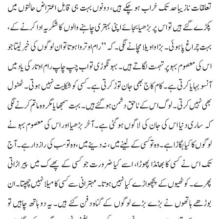
تعلقات نازیبا حد تک خراب ہو چکے ہیں، دونوں بہت ہی قابل اعتراض حالتوں میں
پکڑے گئے ہیں تو اس پر بڑھیا بجائے اپنی بہتری چاہنے والوں کا شکریہ ادا کرنے کے،
بہت چراغ پا ہوئی۔ بڑا واویلا مچانے لگی۔ کہ ’’رام اوتروا ہوتا تو ان لوگوں کی خبر لیتا جو
اس کی معصوم بہو پر تہمت لگاتے ہیں۔ بہو نگوڑی تو اب چپ چاپ رام اوتار کی یاد میں
آنسو بہایا کرتی ہے۔ کام کاج بھی جان توڑ کرتی ہے۔کسی کو شکایت نہیں ہوتی۔ ٹھٹول
بھی نہیں کرتی۔ لوگ اس کے ناحق دشمن ہو گئے ہیں۔ بہت سمجھایا مگر وہ ماتم کرنے لگی
کہ ساری دنیا اس کی جان کی لاگوں ہو گئی ہے۔ آخر بڑھیا اور اس کی معصوم بہو نے
لوگوں کا کیا بگاڑا ہے۔ وہ تو کسی کے لینے میں، نہ دینے میں، وہ تو سب کی راز دار ہے۔ آج
تک اس نے کسی کا بھانڈا پھوڑا، اسے کیا ضرورت جو کسی کے پھےک میں پیر اڑاتی
پھرے۔ کوٹھیوں کے پچھواڑے کیا نہیں ہوتا۔ مہترانی سے کسی کا میلا نہیں چھپتا۔ ان
بوڑھے ہاتھوں نے بڑے بڑے لوگوں کے گناہ دفن کئے ہیں۔ یہ دو ہاتھ چاہیں تو