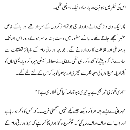
اس کی نظر میں بہو نہایت پار سا اور نیک ہو چکی تھی۔
پھر ایک دن داڑھی والے داروغہ جی جو تمام نوکروں کے سردار تھے اور ابا کے خاص
مشیر سمجھے جاتے تھے۔ ابا کے حضور میں دست بستہ حاضر ہوئے، اور اس بھیانک
بدمعاشی اور غلاظت کا رونا رونے لگے۔ جو بہو اور رتی رام کے ناجائز تعلقات سے
سارے شاگرد پیشے کو گندہ کر رہی تھی۔ابا جی نے معاملہ سیشن سپرد کر دیا۔ یعنی اماں کو
پکڑا دیا۔ مہیلاؤں کی سبھا پھر سے چھڑی اور بڑھیا کو بلا کر اس کے لتے لئے گئے۔
’’اری نگوڑی خبر بھی ہے یہ تیری بہو قطامہ کیا گل کھلا رہی ہے؟‘‘
مہترانی نے ایسے چندھرا کر دیکھا جیسے کچھ نہیں سمجھتی غریب۔ کہ کس کا ذکر ہو رہاہے
اور جب اسے صاف صاف بتایا گیا کہ چشم دیدہ گواہوں کا کہنا ہے کہ بہو اور رتی رام کے