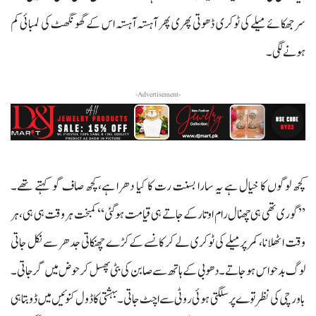
سر جھکائے میلے کی ٹوکری ڈھوتی پھری پھر آہستہ آہستہ اس کے گھونگھٹ کی لمبائی کم
ہونے لگی۔
-Advertisement-
کچھ لوگوں کا خیال ہے یہ سارا بسنت رت کا کیا دھرا ہے،کچھ صاف گو کہتے تھے۔
’’گوری تھی ہی چھنال رام اوتار کے جاتے ہی قیامت ہو گئی‘‘ کمبخت ہر وقت ہی ہی، ہر
وقت اٹھلانا، کمر پرمیلے کی ٹوکری لے کر کانسے کے کڑے چھنکاتی جدھر سے نکل جاتی
لوگ بدحواس ہو جاتے۔ دھوبی کے ہاتھ سے صابن کی بٹی پھسل کر حوض میں گر جاتی۔
باورچی کی نظر توے پرسلگتی ہوئی روٹی سے اچٹ جاتی۔ بہشتی کا ڈول کنوئیں میں ڈوبتا ہی