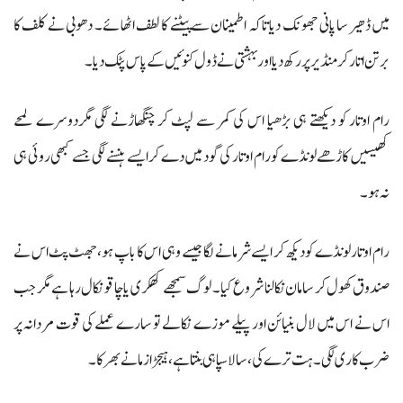
میں ڈھیر سا پانی جھونک دیا تاکہ اطمینان سے پیٹنے کا لطف اٹھائے۔ دھوبی نے کلف کا
برتن اتار کر منڈیر پر رکھ دیا اور بہشتی نے ڈول کنوئیں کے پاس پٹک دیا۔
رام اوتار کو دیکھتے ہی بڑھیا اس کی کمر سے لپٹ کر چنگھاڑنے لگی مگردوسرے لمحے
کھیسیں کاڑھے لونڈے کو رام اوتار کی گود میں دے کر ایسے ہنسنے لگی جسے کبھی روئی ہی
نہ ہو۔
رام اوتار لونڈے کو دیکھ کر ایسے شرمانے لگا جیسے وہی اس کا باپ ہو، جھٹ پٹ اس نے
صندوق کھول کر سامان نکالنا شروع کیا۔ لوگ سمجھے کھکری یا چاقو نکال رہا ہے مگر جب
اس نے اس میں لال بنیائن اور پیلے موزے نکالے تو سارے عملے کی قوت مردانہ پر
ضرب کاری لگی۔ ہت ترے کی،سالا سپاہی بنتا ہے، ہیجڑا زمانے بھرکا۔