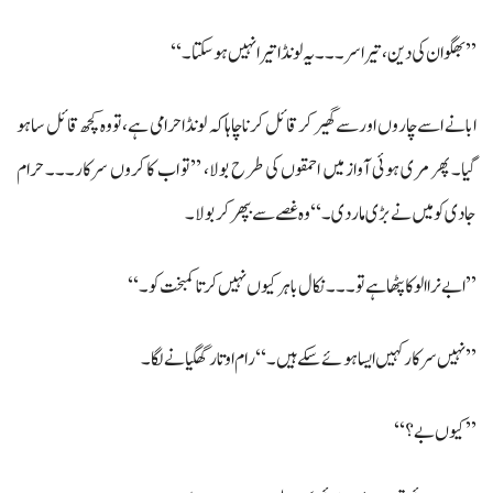
’’بھگوان کی دین، تیرا سر۔۔۔ یہ لونڈا تیرا نہیں ہو سکتا۔‘‘
ابا نے اسے چاروں اور سے گھیر کر قائل کرنا چاہا کہ لونڈا حرامی ہے، تو وہ کچھ قائل سا ہو
گیا۔ پھر مری ہوئی آواز میں احمقوں کی طرح بولا، ’’تو اب کا کروں سرکار۔۔۔ حرام
جادی کو میں نے بڑی مار دی۔‘‘ وہ غصے سے بپھر کر بولا۔
’’ابے نرا الو کا پٹھا ہے تو۔۔۔ نکال باہر کیوں نہیں کرتا کمبخت کو۔‘‘
’’نہیں سرکار کہیں ایسا ہوئے سکے ہیں۔‘‘ رام اوتار گھگیانے لگا۔
’’کیوں بے؟‘‘