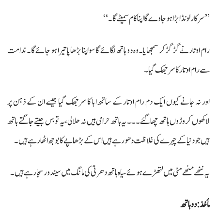
’’سرکار لونڈا بڑا ہو جاوے گا اپنا کام سمیٹے گا۔‘‘
رام اوتار نے گڑ گڑ کر سمجھایا۔ وہ دو ہاتھ لگائے گا سو اپنا بڑھاپا تیرا ہو جائے گا۔ ندامت
سے رام اوتار کا سر جھک گیا۔
اور نہ جانے کیوں ایک دم رام اوتار کے ساتھ ابا کا سرجھک گیا جیسے ان کے ذہن پر
لاکھوں کروڑوں ہاتھ چھا گئے۔۔۔ یہ ہاتھ حرامی ہیں نہ حلالی، یہ تو بس جیتے جاگتے ہاتھ
ہیں جو دنیا کے چہرے کی غلاظت دھو رہے ہیں اس کے بڑھاپے کا بوجھ اٹھا رہے ہیں۔
یہ ننھے منھے مٹی میں لتھڑے ہوئے سیاہ ہاتھ دھرتی کی مانگ میں سیندور سجا رہے ہیں۔
مأخذ : دو ہاتھ