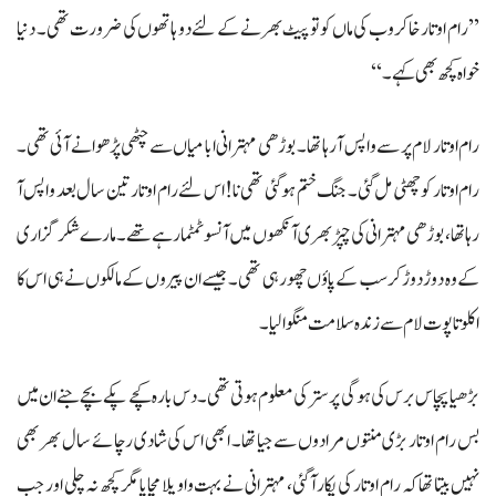
’’رام اوتار خاکروب کی ماں کو تو پیٹ بھرنے کے لئے دو ہاتھوں کی ضرورت تھی۔ دنیا
خواہ کچھ بھی کہے۔‘‘
رام اوتار لام پر سے واپس آ رہا تھا۔ بوڑھی مہترانی ابا میاں سے چٹھی پڑھوانے آئی تھی۔
رام اوتار کو چھٹی مل گئی۔ جنگ ختم ہو گئی تھی نا! اس لئے رام اوتار تین سال بعد واپس آ
رہا تھا، بوڑھی مہترانی کی چپڑ بھری آنکھوں میں آنسو ٹمٹما رہے تھے۔ مارے شکر گزاری
کے وہ دوڑ دوڑ کر سب کے پاؤں چھو رہی تھی۔ جیسے ان پیروں کے مالکوں نے ہی اس کا
اکلوتا پوت لام سے زندہ سلامت منگوا لیا۔
بڑھیا پچاس برس کی ہوگی پر ستر کی معلوم ہوتی تھی۔ دس بارہ کچے پکے بچے جنے ان میں
بس رام اوتار بڑی منتوں مرادوں سے جیا تھا۔ ابھی اس کی شادی رچائے سال بھر بھی
نہیں بیتا تھا کہ رام اوتار کی پکار آ گئی، مہترانی نے بہت واویلا مچایا مگر کچھ نہ چلی اور جب