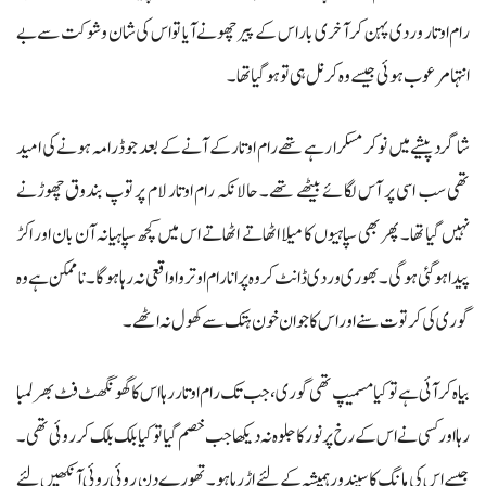
رام اوتار وردی پہن کر آخری بار اس کے پیر چھونے آیا تو اس کی شان و شوکت سے بے
انتہا مرعوب ہوئی جیسے وہ کرنل ہی تو ہو گیا تھا۔
شاگرد پیشے میں نوکر مسکرا رہے تھے رام اوتار کے آنے کے بعد جو ڈرامہ ہونے کی امید
تھی سب اسی پر آس لگائے بیٹھے تھے۔ حالانکہ رام اوتار لام پر توپ بندوق چھوڑنے
نہیں گیا تھا۔ پھر بھی سپاہیوں کا میلا اٹھاتے اٹھاتے اس میں کچھ سپاہیانہ آن بان اور اکڑ
پیدا ہو گئی ہو گی۔ بھوری وردی ڈانٹ کر وہ پرانا رام اوتروا واقعی نہ رہاہو گا۔ ناممکن ہے وہ
گوری کی کرتوت سنے اور اس کا جوان خون ہتک سے کھول نہ اٹھے۔
بیاہ کر آئی ہے تو کیا مسمیپ تھی گوری، جب تک رام اوتار رہا اس کا گھونگھٹ فٹ بھر لمبا
رہا اور کسی نے اس کے رخ پر نور کا جلوہ نہ دیکھا جب خصم گیا تو کیا بلک بلک کر روئی تھی۔
جیسے اس کی مانگ کا سیند ور ہمیشہ کے لئے اڑ رہا ہو۔ تھورے دن روئی روئی آنکھیں لئے