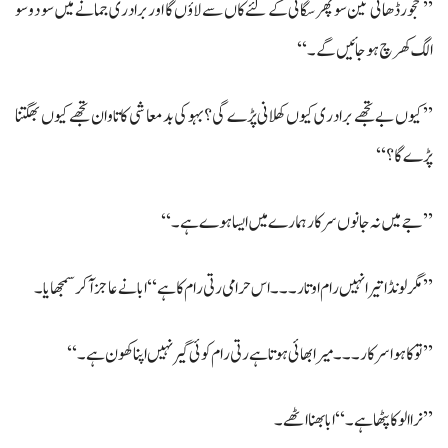
’’حجور ڈھائی تین سو پھر سگائی کے لئے کاں سے لاؤں گا اور برادری جمانے میں سو دو سو
الگ کھرچ ہو جائیں گے۔‘‘
’’کیوں بے تجھے برادری کیوں کھلانی پڑے گی؟ بہو کی بدمعاشی کا تاوان تجھے کیوں بھگتنا
پڑے گا؟‘‘
’’جے میں نہ جانوں سرکار ہمارے میں ایسا ہوے ہے۔‘‘
’’مگر لونڈا تیرا نہیں رام اوتار۔۔۔ اس حرامی رتی رام کا ہے‘‘ ابا نے عاجز آ کر سمجھایا۔
’’تو کا ہوا سرکار۔۔۔ میرا بھائی ہوتا ہے رتی رام کوئی گیر نہیں اپنا کھون ہے۔‘‘
’’نرا الو کا پٹھا ہے۔‘‘ ابا بھنا اٹھے۔