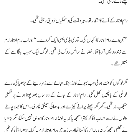
پلنے دے رہی تھی۔
رام اوتار کے آنے کا انتظار تھا۔ ہر وقت کی دھمکیاں تو دیتی رہتی تھی۔
’’آن دے رام اوتار کا، کہاں گی۔ توری ہڈی پسلی ایک کردے۔‘‘ اور اب رام اوتار لام
سے زندہ واپس آ رہا تھا۔ فضا نے سانس روک لی تھی۔ لوگ ایک مہیب ہنگامے کے
منتظر تھے۔
مگر لوگوں کو فت ہوئی جب بہو نے لونڈا جنا۔ بجائے اسے زہر دینے کے بڑھیا کی مارے
خوشی کے باچھیں کھل گئی۔ رام اوتار کے جانے کے دو سال بعد پوتا ہونے پر قطعی
متعجب نہ تھی۔ گھر گھر پھٹے پرانے کپڑے اور بدھائی سمیٹتی پھری۔ اس کا بھلا چاہنے
والوں نے اسے حساب لگا کر بہترا سمجھایا کہ یہ لونڈا رام اوتار کا ہو ہی نہیں سکتا، مگر بڑھیا
نے قطعی سمجھ کر نہ دیا۔ اس کا کہنا تھا اوساڑھ میں رام اوتار لام پہ گیا۔ بڑھیا پیلی کوٹھی