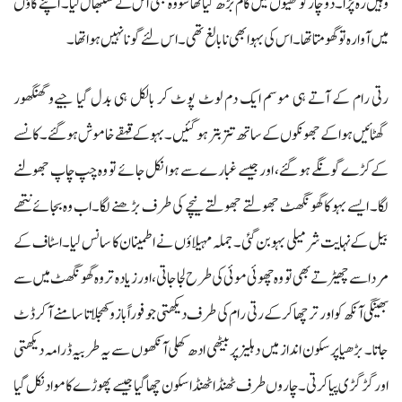
وہیں رہ پڑا۔ دو چار کوٹھیوں میں کام بڑھ گیا تھا سو وہ بھی اس نے سنبھال لیا۔ اپنے گاؤں
میں آوارہ تو گھومتا تھا۔ اس کی بہو ابھی نابالغ تھی۔ اس لئے گونا نہیں ہوا تھا۔
رتی رام کے آتے ہی موسم ایک دم لوٹ پوٹ کر بالکل ہی بدل گیا جیےو گھنگھور
گھٹائیں ہوا کے جھونکوں کے ساتھ تتر بتر ہو گئیں۔ بہو کے قہقے خاموش ہو گئے۔ کانسے
کے کڑے گونگے ہو گئے، اور جیسے غبار ے سے ہوا نکل جائے تو وہ چپ چاپ جھولنے
لگا۔ ایسے بہو کا گھونگھٹ جھولتے جھولتے نیچے کی طرف بڑھنے لگا۔ اب وہ بجائے نتھے
بیل کے نہایت شرمیلی بہو بن گئی۔ جملہ مہیلاؤں نے اطمینان کا سانس لیا۔ اسٹاف کے
مرد اسے چھیڑتے بھی تو وہ چھوئی موئی کی طرح لجا جاتی، اور زیادہ تر وہ گھونگھٹ میں سے
بھینگی آنکھ کو اور ترچھا کرکے رتی رام کی طرف دیکھتی جو فوراً بازو کھجلاتا سامنے آ کر ڈٹ
جاتا۔ بڑھیا پرسکون انداز میں دہلیز پر بیٹھی ادھ کھلی آنکھوں سے یہ طربیہ ڈرامہ دیکھتی
اور گڑ گڑی پیا کرتی۔ چاروں طرف ٹھنڈا ٹھنڈا سکون چھا گیا جیسے پھوڑے کا مواد نکل گیا