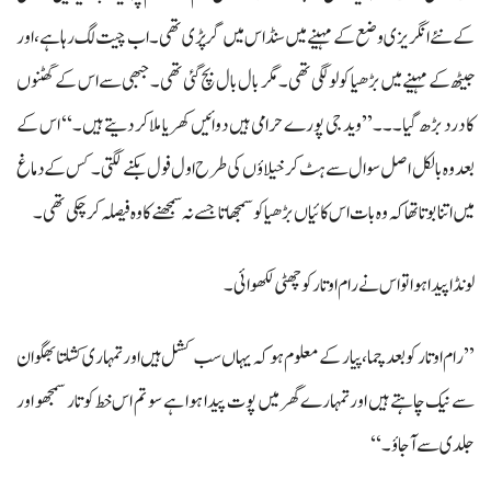
کے نئے انگریزی وضع کے مہینے میں سنڈاس میں گر پڑی تھی۔ اب چیت لگ رہا ہے، اور
جیٹھ کے مہینے میں بڑھیا کو لو لگی تھی۔ مگر بال بال بچ گئی تھی۔ جبھی سے اس کے گھٹنوں
کا درد بڑھ گیا۔۔۔ ’’وید جی پورے حرامی ہیں دوائیں کھریا ملا کر دیتے ہیں۔‘‘ اس کے
بعد وہ بالکل اصل سوال سے ہٹ کر خیلاؤں کی طرح اول فول بکنے لگتی۔ کس کے دماغ
میں اتنا بوتا تھا کہ وہ بات اس کائیاں بڑھیا کو سمجھاتا جسے نہ سمجھنے کا وہ فیصلہ کر چکی تھی۔
لونڈا پیدا ہوا تو اس نے رام اوتار کو چھٹی لکھوائی۔
’’رام اوتار کو بعد چما، پیار کے معلوم ہو کہ یہاں سب کشل ہیں اور تمہاری کشلتا بھگوان
سے نیک چاہتے ہیں اور تمہارے گھر میں پوت پیدا ہوا ہے سو تم اس خط کو تار سمجھو اور
جلدی سے آجاؤ۔‘‘