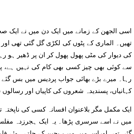
اسی الجھن کے زمانے میں ایک دن میں نے ایک ص
تھیں۔ الماری کے پٹوں کی لکڑی گل گئی تھی اور 
کی دیوار کی مٹی پھول پھول کر ان پر ڈھیر ہو رہ
سے کوئی بھی چیز کسی بھی کام کی نہیں ہے، پھر ب
رہا۔ میرے بڑے بھائی جواب پردیس میں بس گئے تھ
کہانیاں، پسندیدہ شعروں کی کاپیاں اور رسالوں 
ایک مکمل مگر بلاعنوان افسانہ کسی کی ناپختہ تحر
میں نے اسے سرسری پڑھا۔ یہ ایک ہجرزدہ مفلس
گئی تھی اوراس میں میرے بچپن کے چلتے ہوئے فلم