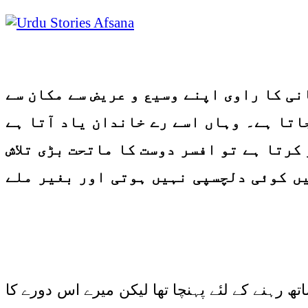
نی کا راوی اپنے وسیع و عریض سے مکان سے
اتا ہے۔ وہاں اسے رے خاندان یاد آتا ہے
کرتا ہے تو افسر دوست کا ماتحت بڑی تلاش
یں کوئی دلچسپی نہیں ہوتی اور بغیر ملے
ھ رہنے کے لئے پہنچا تھا لیکن میرے اس دورے کا