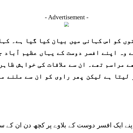
- Advertisement -
وں کو اس کہانی میں بیان کیا گیا ہے۔ کہا
ے وہ اپنے افسر دوست کے یہاں عظیم آباد ج
ے مراسم تھے۔ ان سے ملاقات کی خواہش ظاہر 
ر لیتا ہے لیکن پھر راوی کو ان سے ملنے م
پنے ایک افسر دوست کے بلاوے پر کچھ دن ان کے سات