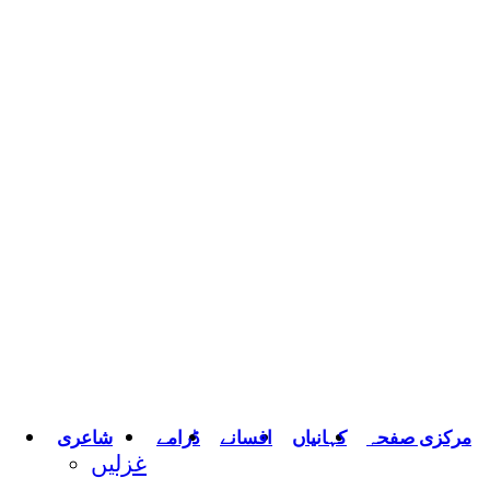
مرکزی صفحہ
کہانیاں
افسانے
ڈرامے
شاعری
غزلیں