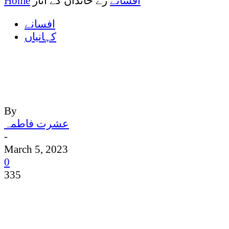
افسانے
رے خاندان کے آثار
Home
افسانے
کہانیاں
By
عشرت فاطمہ
-
March 5, 2023
0
335