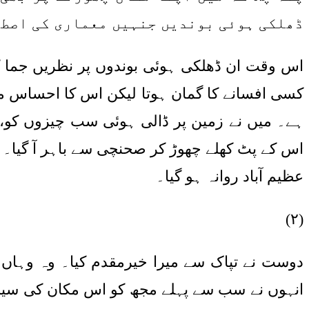
ڈھلکی ہوئی بوندیں جنہیں معماری کی اصطلا
اس وقت ان ڈھلکی ہوئی بوندوں پر نظریں جما کر م
کسی افسانے کا گمان ہوتا لیکن اس کا احساس مج
ہے۔ میں نے زمین پر ڈالی ہوئی سب چیزوں کو، ا
اس کے پٹ کھلے چھوڑ کر صحنچی سے باہر آ گیا۔ م
عظیم آباد روانہ ہو گیا۔
(۲)
دوست نے تپاک سے میرا خیرمقدم کیا۔ وہ وہاں ڈ
انہوں نے سب سے پہلے مجھ کو اس مکان کی سیر 