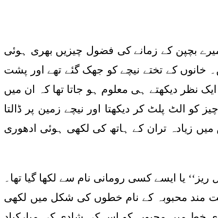
یرے بچپن کے زمانے کی فضول چیزیں بھری ہوئی
۔ خانوں کے تختے نیچے کو جھک گئے تھے اور پشت
یک نظر دیکھتے ہی معلوم ہو جاتا تھا کہ ان میں
 کو الٹ پلٹ کر دیکھتا اور نیچے زمین پر ڈالتا
 میں زیادہ تران کے ہاتھ کی لکھی ہوئی ادھوری
ریز‘‘ یا ایسے کسی رومانی نام سے لکھا گیا تھا۔
ت مند محبوبہ کے نام خطوں کی شکل میں لکھی
خری خط میں محبوبہ کو اس کی شادی کی مبارکباد