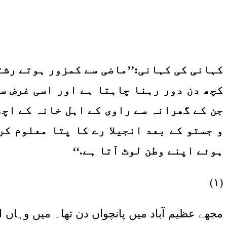
کہانی کی کہانی:
’’
ماضی سے کمزور ہوتے رشت
کچھ دن دور رہنا چاہتا ہے اور اسی غرض س
جن کے گھرانہ سے راوی کے اہل خانہ کے اچھ
و جستو کے بعد انجیلا رے کا پتا معلوم ک
ہوئے اپنے وطن لوٹ آتا ہے
.‘‘
(۱)
مجھے عظیم آباد میں پانچواں دن تھا۔ میں وہاں ا