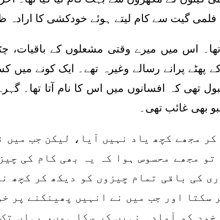
ل فلمی گیت سے کام لیتے ہوئے خودکشی کا ارادہ ظاہ
 تھا۔ اس میں میرے وقتی مشعلوں کے باقیات، چٹ
ں کے پھٹے پرانے رسالے وغیرہ تھے۔ ایک کونے میں
ول تھی کہ افسانوں میں اس کا نام آتا تھا۔ گہ
بو بھی غائب تھی۔
کر مجھے کچھ یاد نہیں آیا، لیکن جب میں 
تو مجھے محسوس ہوا کہ یہ بھی کام کی چیز
ی کی باقی تمام چیزوں کو دیکھ کر کچھ نہ
ر سکتا اور جب میں نے انہیں پھینکنے پر خو
 خود کو آمادہ نہیں کر سکا ہوں، یہاں تک