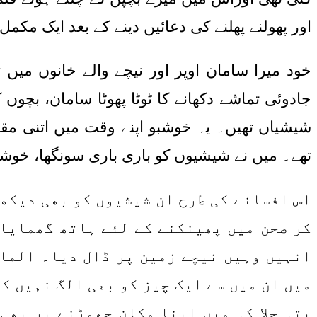
اور پھولنے پھلنے کی دعائیں دینے کے بعد ایک مکم
خود میرا سامان اوپر اور نیچے والے خانوں میں
جادوئی تماشے دکھانے کا ٹوٹا پھوٹا سامان، بچو
شیشیاں تھیں۔ یہ خوشبو اپنے وقت میں اتنی مقب
تھے۔ میں نے شیشیوں کو باری باری سونگھا، خوش
اس افسانے کی طرح ان شیشیوں کو بھی دیکھ 
کر صحن میں پھینکنے کے لئے ہاتھ گھمایا 
انہیں وہیں نیچے زمین پر ڈال دیا۔ المار
میں ان میں سے ایک چیز کو بھی الگ نہیں ک
پتہ چلا کہ میں اپنا مکان چھوڑنے پر بھی