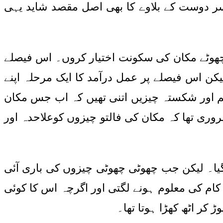
سر دوست کے بلاوے کا بھی اصل مقصد شاید یہی
 چھوٹے مکان کی سکونت اختیار کروں۔ اس فیصلے
لیکن اس فیصلے پر عمل درآمد کا ایک مرحلہ اپنے
م اور شکستہ چیزیں اتنی تھیں کہ اب جس مکان
وری تھا کہ مکان کی فالتو چیزوں کوعلاحدہ اور
گیا۔ لیکن جب چھوٹی چھوٹی چیزوں کی باری آئی
 کام کی معلوم ہونے لگتی اور اگرچہ اس کا کوئی
کر اٹھ کھڑا ہوتا تھا۔