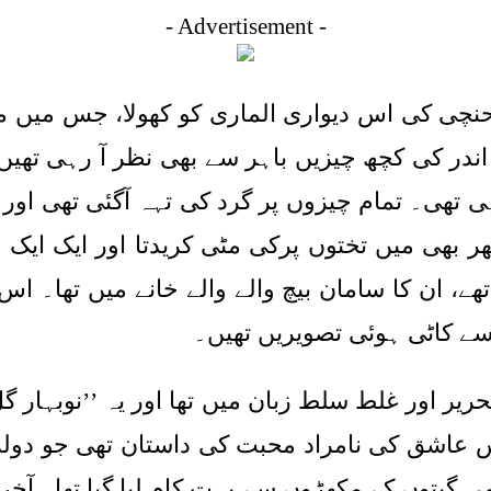
- Advertisement -
حنچی کی اس دیواری الماری کو کھولا، جس میں م
اندر کی کچھ چیزیں باہر سے بھی نظر آ رہی تھیں
ی تھی۔ تمام چیزوں پر گرد کی تہہ آگئی تھی اور ا
ھی میں تختوں پرکی مٹی کریدتا اور ایک ایک چیز
ے، ان کا سامان بیچ والے والے خانے میں تھا۔ اس
سے کاٹی ہوئی تصویریں تھیں۔
یر اور غلط سلط زبان میں تھا اور یہ ’’نوبہار گل 
 عاشق کی نامراد محبت کی داستان تھی جو دول
ی گیتوں کے مکھڑوں سے بہت کام لیا گیا تھا۔ آ