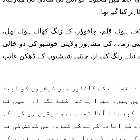
ر کیا گیا تھا۔
خے ہوئے قلم، چاقوؤں کے زنگ کھائے ہوئے پھل،
 کسی زمانے کی مشہور ولایتی خوشبو کی دو خالی
رے نیلے رنگ کی ان چپٹی شیشیوں کے ڈھکن غائب
نے افسانے کے کاغذوں میں شیشیوں کو لپیٹ
یں ہیں۔ میرا ہاتھ رکنے لگا اور میں نے
 کچھ یاد آتا تھا۔ مجھے یقین ہو گیا کہ
د کو آمادہ کرنے کی کمزور سی کوشش کی تو
 کہ صحنچی کی میلی دیواروں پر سفیدی کی