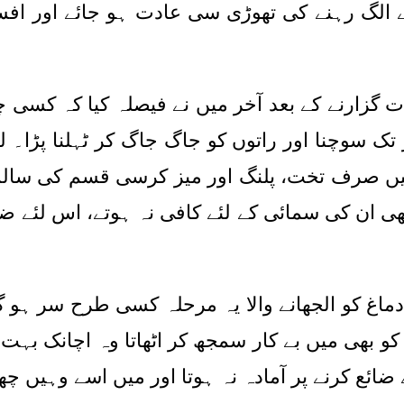
سے الگ رہنے کی تھوڑی سی عادت ہو جائے اور اف
ت گزارنے کے بعد آخر میں نے فیصلہ کیا کہ کسی
تک سوچنا اور راتوں کو جاگ جاگ کر ٹہلنا پڑا۔ 
میں صرف تخت، پلنگ اور میز کرسی قسم کی سال
ھی ان کی سمائی کے لئے کافی نہ ہوتے، اس لئے ضر
ماغ کو الجھانے والا یہ مرحلہ کسی طرح سر ہو 
کو بھی میں بے کار سمجھ کر اٹھاتا وہ اچانک بہت
ع کرنے پر آمادہ نہ ہوتا اور میں اسے وہیں چھوڑ 