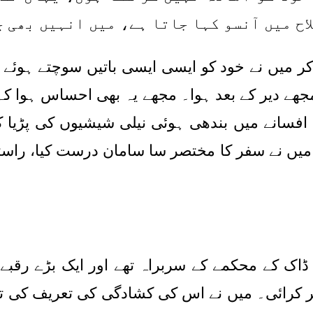
ح میں آنسو کہا جاتا ہے، میں انہیں بھی 
یں نے خود کو ایسی ایسی باتیں سوچتے ہوئے پایا 
ھے دیر کے بعد ہوا۔ مجھے یہ بھی احساس ہوا کہ
فسانے میں بندھی ہوئی نیلی شیشیوں کی پڑیا کو
یں نے سفر کا مختصر سا سامان درست کیا، راستے 
اک کے محکمے کے سربراہ تھے اور ایک بڑے رقبے
کرائی۔ میں نے اس کی کشادگی کی تعریف کی تو 