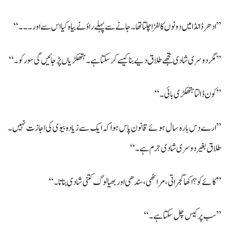
’’ادھر ڈانڈا میں دونوں کا لفڑا چلتا تھا۔ جانے سے پہلے راؤ نے بیاہ کیا اس سے اور۔۔۔‘‘
’’مگر دوسری شادی تجھے طلاق دیے بنا کیسے کر سکتا ہے۔ ہتھکڑیاں پڑجائیں گی سور کو۔‘‘
’’کون ڈالتا ہتھکڑی بائی۔‘‘
’’ارے دس بارہ سال ہوئے قانون پاس ہوا کہ ایک سےزیادہ بیوی کی اجازت نہیں۔
طلاق بغیر دوسری شادی جرم ہے۔‘‘
’’کائے کو؟ اکھا گجراتی، مراٹھی، سندھی اور بھیا لوگ کتنی شادی بناتا۔‘‘
’’سب پر کیس چل سکتا ہے۔‘‘