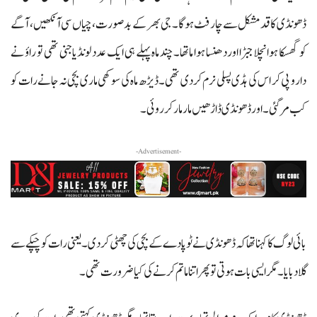
ڈھونڈی کا قد مشکل سے چار فٹ ہوگا۔ جی بھر کے بدصورت، چیاں سی آنکھیں، آگے
کو گھسکا ہوانچلا جبڑا اور دھنسا ہوا ماتھا۔ چند ماہ پہلے ہی ایک عدد لونڈیا جنی تھی تو راؤ نے
دارو پی کر اس کی ہڈی پسلی نرم کردی تھی۔ ڈیڑھ ماہ کی سوکھی ماری بچی نہ جانے رات کو
کب مرگئی۔ اور ڈھونڈی ڈاڑھیں مار مار کر روئی۔
-Advertisement-
بائی لوگ کا کہنا تھا کہ ڈھونڈی نے ٹوپادے کے بچی کی چھٹی کردی۔ یعنی رات کو چپکے سے
گلا دبایا۔ مگر ایسی بات ہوتی تو پھر اتنا ماتم کرنے کی کیا ضرورت تھی۔