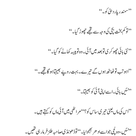
’’سمندر پار دبئی کو۔‘‘
’’تو کم بخت بچی کی وجہ سے تجھے چھوڑ گیا۔‘‘
’’نئی بائی چھوکری تو بعد میں آئی۔ وہ تو پیسہ کمانے کو گیا۔‘‘
’’اہو تب تو ٹھاٹھ ہوں گے تیرے۔ بہت روپے بھیجتا ہوگا تجھے۔‘‘
’’نئیں بائی۔ اسے اپنی آئی کو بھیجتا۔‘‘
’’اس کی ماں یعنی تیری ساس کو؟‘‘ مراٹھی میں آئی ماں کو کہتے ہیں۔
’’نئیں، وہ لچی جو اسے ادھر بھجوایا۔‘‘ تو ڈھونڈی صاحبہ طنز فرما رہی تھیں۔