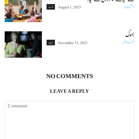
دانش جاوید
August 1, 2025
افسانے
بھوک
عشرت فاطمہ
November 15, 2023
کہانیاں
NO COMMENTS
LEAVE A REPLY