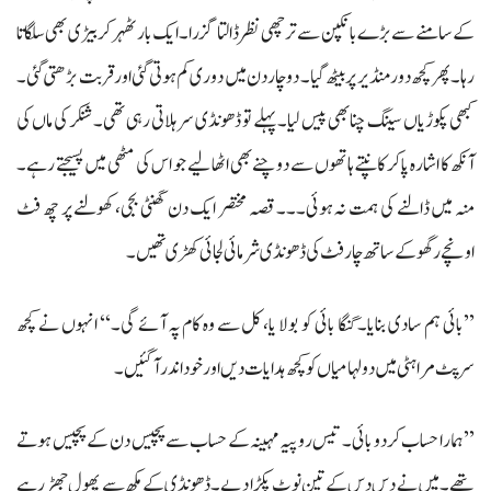
کے سامنے سے بڑے بانکپن سے ترچھی نظر ڈالتا گزرا۔ ایک بار ٹھہر کر بیڑی بھی سلگاتا
رہا۔ پھر کچھ دور منڈیر پر بیٹھ گیا۔ دو چار دن میں دوری کم ہوتی گئی اور قربت بڑھتی گئی۔
کبھی پکوڑیاں سینگ چنا بھی پیس لیا۔ پہلے تو ڈھونڈی سرہلاتی رہی تھی۔ شنکر کی ماں کی
آنکھ کا اشارہ پاکر کانپتے ہاتھوں سے دو چنے بھی اٹھالیے جو اس کی مٹھی میں پسیجتے رہے۔
منہ میں ڈالنے کی ہمت نہ ہوئی۔۔۔ قصہ مختصر ایک دن گھنٹی بجی، کھولنے پر چھ فٹ
اونچے رگھو کے ساتھ چار فٹ کی ڈھونڈی شرمائی لجائی کھڑی تھیں۔
’’بائی ہم سادی بنایا۔ گنگا بائی کو بولا یا، کل سے وہ کام پہ آئے گی۔‘‘ انہوں نے کچھ
سرپٹ مراہٹی میں دولہا میاں کو کچھ ہدایات دیں اور خود اندر آگئیں۔
’’ہمارا حساب کردو بائی۔ تیس روپیہ مہینہ کے حساب سے پچیس دن کے پچیس ہوتے
تھے۔ میں نے دس دس کے تین نوٹ پکڑا دیے۔ ڈھونڈی کے مکھ سے پھول جھڑ رہے