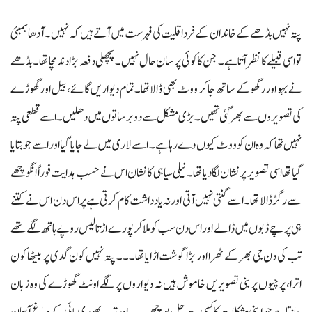
پتہ نہیں بڈھے کے خاندان کے فرد اقلیت کی فہرست میں آتے ہیں کہ نہیں۔ آدھا بمبئی
تو اسی قبیلے کا نظر آتا ہے۔ جن کا کوئی پرسان حال نہیں۔ پچھلی دفعہ بڑا دند مچا تھا۔ بڈھے
نے بہو اور رگھو کے ساتھ جا کر ووٹ بھی ڈالا تھا۔ تمام دیواریں گائے، بیل اور گھوڑے
کی تصویروں سے بھر گئی تھیں۔ بڑی مشکل سے دو برساتوں میں دھلیں۔ اسے قطعی پتہ
نہیں تھا کہ وہ ان کو ووٹ کیوں دے رہا ہے۔ اسے لاری میں لے جایا گیا اور اسے جو بتایا
گیا تھا اسی تصویر پر نشان لگادیا تھا۔ نیلی سیاہی کا نشان اس نے حسب ہدایت فوراً انگوچھے
سے رگڑ ڈالا تھا۔ اسے گنتی نہیں آتی اور نہ یادداشت کام کرتی ہے پر اس دن اس نے کتنے
ہی پرچے ڈبوں میں ڈالے اور اس دن سب کو ملا کر پورے اڑتالیس روپے ہاتھ لگے تھے
تب کی دن جی بھر کے ٹھرا اور بڑا گوشت اڑایا تھا۔۔۔ پتہ نہیں کون گدی پر بیٹھا کون
اترا، پرچیوں پر بنی تصویریں خاموش ہیں نہ دیواروں پر لگے اونٹ گھوڑے کی وہ زبان