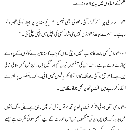
علم کے حسابوں میں یہ پہلا حادثہ ہے۔
’’ارے سالی چبا کے گٹ گئی، تھوکی بھی نہیں۔‘‘ نیچے منڈیر پر بیٹھا کوئی تبصرہ کر
رہاہے۔ ’’ہم نے بہت ڈھونڈی نہیں ملی شاید کسی کی چپل میں چپکی چلی گئی۔‘‘
اور ڈھونڈی کسی بات کا جواب نہیں دیتی۔ اس کا چپ کا سناٹا میرے کانوں کے پردے
پھاڑے دے رہا ہے۔ اف اس کی آنکھیں کہاں گم ہو گئیں ہیں۔ ان میں کس بلا کی خالی
پن ہے۔ آخر صبح ہوگئی۔ پھاٹک کا تالا کھلا مگر پولیس نہیں آئی۔ لوگ بالکنیوں پر کھڑے
انتظار کر رہے ہیں، فٹ پاتھ پر بھی جماؤ جمے ہیں۔
ڈھونڈی سہمی ہوئی اتر کر فٹ پاتھ پر قدم تول تول کر چل رہی ہے۔ بائی لوگ آپس
میں بدبد کر رہی ہیں ان کی آنکھوں میں اس عورت کے لیے سہمی ہوئی نفرت ہے جیسے