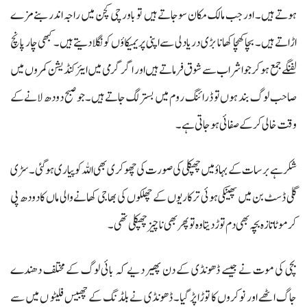
ہوتے ہیں۔ اور جب مالک مکان سوجاتے ہیں تو باورچی کچن میں راجہ اندر بنے مزے
اڑاتے ہیں۔ بچا کھچا کھانا بڑی دریادلی سے اپنی پریمیکاؤں کو نگلا دیتے ہیں۔ کبھی چار پانچ
لفنگے جمع ہوکر جوا شراب سے شوق فرماتے ہیں اور اگر گرمی میں ایئر کنڈیشن کمروں میں
صاحب لوگ بند ہوں تو ڈرائنگ روم میں بستر لگ جاتے ہیں۔ جو صبح دودھ لانےکے
وقت خالی کرکے صفائی ہوجاتی ہے۔
شکر ہے برسات کے بہاؤ میں چھپکلی کی صورت کی چھوکری بھی اللہ کو پیاری ہو گئی۔ سڑی
گلی ڈسٹ بن میں پھینکی ہوئی ترکاریوں کے چھلکوں کی بھاجی کھانے والی ماں کا دودھ پی
کر موٹا تازہ بچہ بھی دم توڑ دیتا وہ تو پھر بھی ناچیز چھپکلی تھی۔
بچی کی موت نے جیسے ڈھونڈی کے دن پھیر دیے کہ بائی لوگ کے مختلف دھندے
جاگ اٹھے اور نوکروں کا توڑا پڑ گیا۔ ڈھونڈی نے بلڈنگ کے چھبیس فلیٹو ں میں سے