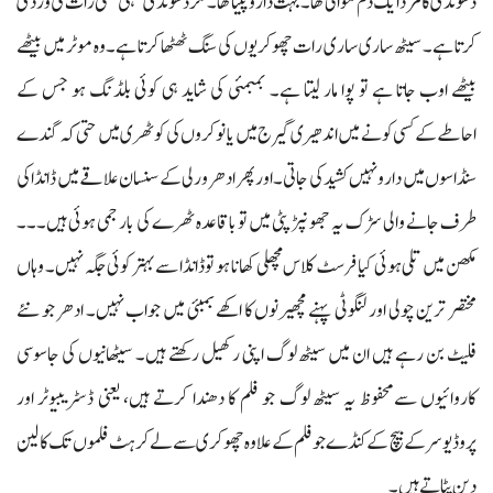
ڈھونڈی کا مرد ایک دم موالی تھا۔ بہت دارو پیتا تھا۔ مگر ڈھونڈی کہتی تھی رات کی وردی
کرتا ہے۔ سیٹھ ساری ساری رات چھوکریوں کی سنگ ٹھٹھا کرتا ہے۔ وہ موٹر میں بیٹھے
بیٹھے اوب جاتا ہے تو پوا مار لیتا ہے۔ بمبمئی کی شاید ہی کوئی بلڈنگ ہو جس کے
احاطےکے کسی کونے میں اندھیری گیرج میں یا نوکروں کی کوٹھری میں حتی کہ گندے
سنڈاسوں میں دارو نہیں کشیدکی جاتی۔ اور پھر ادھر ورلی کے سنسان علاقے میں ڈانڈا کی
طرف جانے والی سڑک یہ جھونپڑ پٹی میں تو باقاعدہ ٹھرے کی بار جمی ہوئی ہیں۔۔۔
مکھن میں تلی ہوئی کیا فرسٹ کلاس مچھلی کھانا ہو تو ڈانڈا سے بہتر کوئی جگہ نہیں۔ وہاں
مختصر ترین چولی اور لنگوٹی پہنے مچھیرنوں کا اکھے بمبئی میں جواب نہیں۔ ادھر جو نئے
فلیٹ بن رہے ہیں ان میں سیٹھ لوگ اپنی رکھیل رکھتے ہیں۔ سیٹھانیوں کی جاسوسی
کاروائیوں سےمحفوظ یہ سیٹھ لوگ جو فلم کا دھندا کرتے ہیں، یعنی ڈسٹریبیوٹر اور
پروڈیوسر کے بیچ کے کنڈے جو فلم کے علاوہ چھوکری سے لے کر ہٹ فلموں تک کا لین
دین پٹاتے ہیں۔