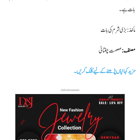
بات ہے۔
مأخذ : بڑی شرم کی بات
مصنف:
عصمت چغتائی
مزید کہانیاں پڑھنے کے لیے کلک کریں۔
-Advertisement-