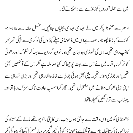
میں سے حملہ آوروں کو ڈنڈے سے دھمکانے لگا۔
ادھر سےمحفوظ پاکر میں نے جلدی جلدی بجلیاں جلائیں۔ غسل خانہ سے ملا ہوا جو
کوڑے کباڑ کا چھوٹا سا حصہ ہے اس میں ڈھونڈی میلے کپڑوں کی ٹوکری سے چپکی تھر تھر
کانپ رہی تھی۔ اس کی ٹھوڑی لہولہان تھی اور خون گردن سے بہہ کر شلوکہ اور دھوتی
کو تر کر رہا تھا۔ میں نے اس سے بہت پوچھا کہ کیا معاملہ ہے مگر اس کے آنکھیں پھٹی
تھیں اور جوڑی سوار تھی۔ بچی پھٹی ہوئی چولی سے فائدہ اٹھا رہی تھی اور بڑی تندہی سے
اپنی ازلی بھوک مٹانے میں مشغول تھی۔ چھوکرا حسبِ عادت ناک سڑک رہا تھا اور
پیشاب سے تر ٹانگیں کھجا رہا تھا۔
ڈھونڈی کو میں اس وقت سے جانتی ہوں جب اس کا پتی راؤ چوتھے مالے کے سیٹھ کی
ڈرائیوری کرتا تھا۔ نام سے تو لگتا ہے ڈھونڈی کوئی لحیم شحیم مرد مار قسم کی گھائن ہوگی مگر