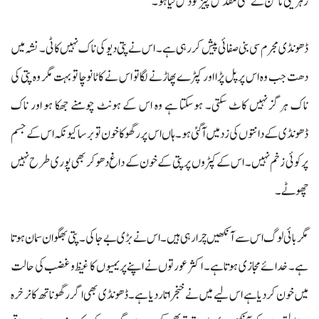
زہریلی ناگن نے کسی مقدس چیز کو ڈس لیا ہو۔
ڈھونڈی مجرم سی بنی صفائی پیش کر رہی ہے۔ اس نے پتی دیو کی ناک نہیں کاٹی۔ نشہ میں
دھت جب وہ اس پر پل پڑا اور کپڑے پھاڑنے لگا تو اس نے کاٹا نوچا تو بہت مگر وہ پتی کی
ناک ہرگز نہیں کاٹ سکتی۔ ہوسکتا ہے وہ اس کے ہونٹ چومنے جھکا ہو اور ناک
ڈھونڈی کے دانتوں کی زد میں آگئی ہو۔ ہاں اس پر رگھو کا خون تو برسا کیونکہ اس کے جسم
پر کوئی زخم نہیں۔ اس کے کپڑوں پر پتی کے خون کے داغ دھو کر بھی پوری طرح نہیں
چھوٹے۔
مگر بائی لوگ اس سے آنکھیں چرا رہی ہیں۔ اس نے بڑی بے جا کی۔ پتی بھگوان سمان ہوتا
ہے۔ خدائے مجازی ہوتا ہے۔ اکثر عورتوں نے اپنے پریمیوں کا غیظ و غضب کی حالت
میں خون کردیا ہے اس لیے میں نے خنجر اتار دیا ہے۔ ڈھونڈی بھی اگر رگھو ناتھ کا نرخرہ