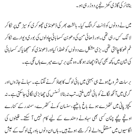
بنا ٹائر کی گاڑی کھڑنجے پر دوڑ رہی ہو۔
میں نے دونوں کو ڈانٹ کر الگ کیا۔ بالشت بھر کی ڈھونڈی چھوکری کو سیڑھی پر ٹکا کر
لانگ کس رہی تھی۔ اور ڈھائی من کی دھوبن کسمابائی چاولوں کی بوری دیوار سے ٹکا کر
خم ٹھوکا چاہتی تھی۔ بڑی مشکل سےدونوں کو ٹھنڈا کیا اور ڈھونڈی کو سمجھایا کہ کسمابائی
کی شان میں کچھ بھی کہا تو اچھا نہ ہوگا۔ وہ تین برس سے میرے ہاں لگی ہے۔
برسات شروع ہوتے ہی بمبئی میں بائی لوگ کا بھاؤ گرنے لگتا ہے۔ سہانے جاڑوں اور
گرمی میں آنکھ لگانے کو بائی نہیں ملتی۔ تب نہ بنا لائسنس کی چھابڑی لگائی جا سکتی ہے۔ نہ
کیچڑ پانی میں لتھڑے ہوئے باغ باغیچے، سنسان کونے کتھرے، سمندر کے کنارے
اونچے نیچے چٹان کسی بھی سہاونے دھندے کے لیے کام نہیں آ سکتے۔ فلیٹوں کی
اگاسیوں میں مستقل والے نوکر جمے ہوتے ہیں۔ ہاں ان دنوں باورچی لوگ کے عیش