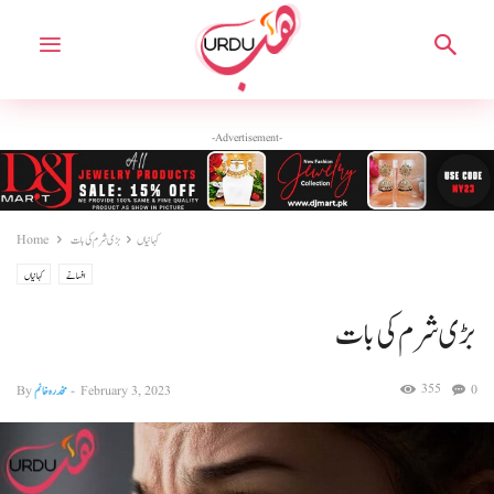
-Advertisement-
کہانیاں
بڑی شرم کی بات
Home
افسانے
کہانیاں
بڑی شرم کی بات
355
0
February 3, 2023
-
مخدرہ خانم
By