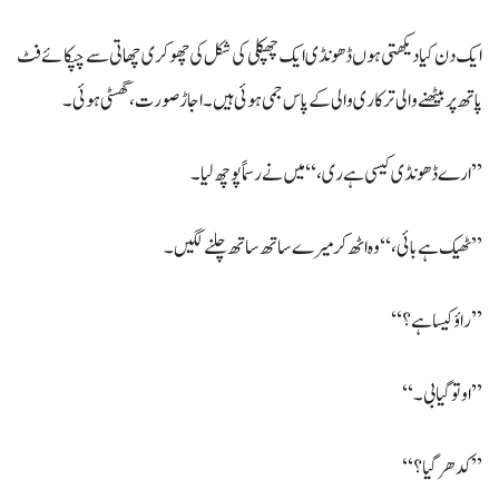
ایک دن کیا دیکھتی ہوں ڈھونڈی ایک چھپکلی کی شکل کی چھوکری چھاتی سے چپکائے فٹ
پاتھ پر بیٹھنے والی ترکاری والی کے پاس جمی ہوئی ہیں۔ اجاڑ صورت، گھسٹی ہوئی۔
’’ارے ڈھونڈی کیسی ہے ری،‘‘ میں نے رسماً پوچھ لیا۔
’’ٹھیک ہے بائی،‘‘ وہ اٹھ کر میرے ساتھ ساتھ چلنے لگیں۔
’’راؤ کیسا ہے؟‘‘
’’او تو گیا بی۔‘‘
’’کدھر گیا؟‘‘