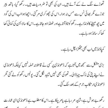
تھوڑے سنگ لے کے آئے ہیں۔ ان کی بھی تو ضروریات ہیں۔ رگھو گیا، ہاتھ پیر
جوڑے مگر بھائی ٹس سے مس نہ ہوا۔ اس کی چھوکری مرگئی۔ اچھا ہوا اب اس کی گود
میں چھ مہینے کا لونڈا ہے۔ رگھو کو تاؤ آتا ہے اور ٹھنڈا ہو جاتا ہے۔ اس کا سالا بہن کی کمائی کھا
کھاکر سانڈ ہو رہاہے۔
کمپاؤنڈ میں اب بھی جھگڑا چل رہا ہے۔
بڑی مشکل سے سمجھ میں آتا ہے کہ ڈھونڈی پر کسی نے قاتلانہ حملہ نہیں کیا بلکہ ڈھونڈی
نے اپنے پتی کی ناک چبا ڈالی۔ تھوکی بھی نہیں شاید نگل گئی۔ پولیس رگھو کو لے گئی مگر
ڈھونڈی ارتکابِ جرم کے بعد سٹک گئی۔
رگھو بے ہوش ہے، شاید مر رہا ہے یا مرچکا ہے۔ اس کا مطلب ہے ڈھونڈی اسی عمارت