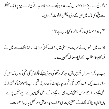
گنگا بائی نے اپنے وجود کا اعلان ایک عدد چھینک سے دیا اور چائے کی ٹرے میز پر ایک جھٹکے
سے پٹخ دی تاکہ میں ان کے ری ایکشن کو نوٹ کرلوں۔
’’کیا ہوا ڈھونڈی؟ رگھوناتھ کا کیا حال ہے؟‘‘
جواب میں انہوں نے سرپٹ مراہٹی میں جواب کھڑکھڑایا۔ ساؤنڈ ایفکٹ سے میں نے
فوراً ان کامطلب سمجھ لیا، معاملہ گھمبیر ہے۔
جب بیاہ کر سسرال پہنچیں تو پتہ چلا کہ رگھو کی بیوی میکے پٹخوادی گئی تھی کیوں کہ اس کی
ساس سے ایک منٹ نہیں بنتی تھی۔ چار چوٹ کی مار دیتی تھی۔ اب ڈھونڈی کو بھی مارتی
تھی ہلکٹ۔ اتنے برس بمبئی میں رہی اور ہلکٹ کے معنی بھی میرے پلے نہیں پڑے۔
ہاں اتنا پتہ چلا کہ ہلکٹ کے معنی بہت ہی خراب، بدمعاش، مرکھنی چال باز عورت۔