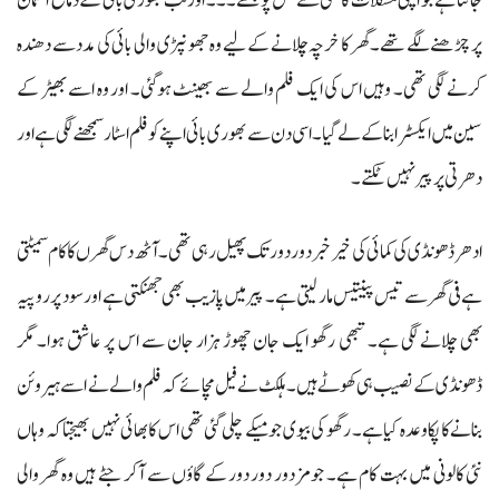
جانتا ہے جو اپنی مشکلات کاکسی سے حل پوچھے۔۔۔ اور تب بھوری بائی کے دماغ آسمان
پر چڑھنے لگے تھے۔ گھر کا خرچہ چلانے کے لیے وہ جھونپڑی والی بائی کی مدد سے دھندہ
کرنے لگی تھی۔ وہیں اس کی ایک فلم والے سے بھینٹ ہوگئی۔ اور وہ اسے بھیڑ کے
سین میں ایکسٹرا بنا کے لے گیا۔ اسی دن سے بھوری بائی اپنے کو فلم اسٹار سمجھنے لگی ہے اور
دھرتی پر پیر نہیں ٹکتے۔
ادھر ڈھونڈی کی کمائی کی خیر خبر دور دور تک پھیل رہی تھی۔ آٹھ دس گھرں کا کام سمیٹتی
ہے فی گھر سے تیس پینتیس مار لیتی ہے۔ پیر میں پازیب بھی جھنکتی ہے اور سود پر روپیہ
بھی چلانے لگی ہے۔ تبھی رگھو ایک جان چھوڑ ہزار جان سے اس پر عاشق ہوا۔ مگر
ڈھونڈی کے نصیب ہی کھوٹے ہیں۔ ہلکٹ نے فیل مچائے کہ فلم والے نے اسے ہیروئن
بنانےکا پکا وعدہ کیا ہے۔ رگھو کی بیوی جو میکے چلی گئی تھی اس کابھائی نہیں بھیجتا کہ وہاں
نئی کالونی میں بہت کام ہے۔ جو مزدور دور دور کے گاؤں سے آکر جٹے ہیں وہ گھر والی