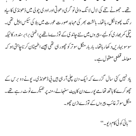
تھے۔ جھوٹے تلے کی لال لانگ والی نوگری دھوتی اور اودی چولی میں ڈھونڈی کا سیاہ
رنگ پھوٹا نکل رہا تھا۔ بالشت بھر کی مہا بد صورت عورت میں بلا کی سیکس اپیل تھی۔
پتلی کمر بھاری کولہے، پیروں میں نئے چاندی کے توڑے ماتھے پر اٹھنی برابر سندور کا ٹیکہ
سو سو بہاریں دکھا رہا تھا۔ باربار منگل سوتر کو چھو رہی تھی جیسے اطمینان کرنا چاہتی ہو کہ
معاملہ قطعی معقول ہے۔
یاد نہیں کئی سال گزرے کہ ایک دن چلی آرہی ہیں بی ڈھونڈی۔ پونے دو برس کے
چھوکرے کا ہاتھ تھامے پورے دن کا پیٹ سنبھالے، منہ پر ٹھیکرے ٹوٹ رہے تھے۔
منگل سوتر غائب پیروں کے توڑے اڑن چھو۔
’’بائی کوئی کام دیو۔‘‘