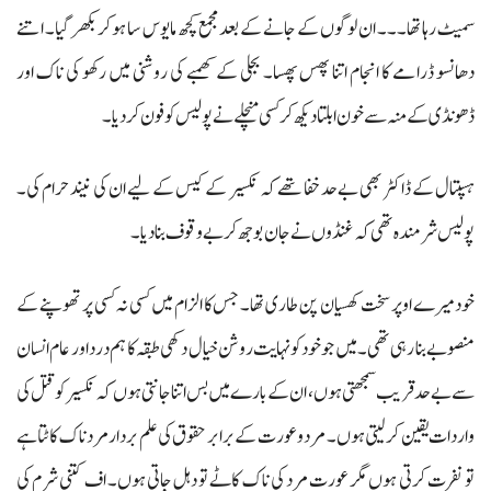
سمیٹ رہا تھا۔۔۔ ان لوگوں کے جانے کے بعد مجمع کچھ مایوس سا ہوکر بکھر گیا۔ اتنے
دھانسو ڈرامے کا انجام اتنا پھس پھسا۔ بجلی کے کھمبے کی روشنی میں رکھو کی ناک اور
ڈھونڈی کے منہ سے خون ابلتا دیکھ کر کسی منچلے نے پولیس کو فون کردیا۔
ہسپتال کے ڈاکٹر بھی بےحد خفا تھے کہ نکسیر کے کیس کے لیے ان کی نیند حرام کی۔
پولیس شرمندہ تھی کہ غنڈوں نے جان بوجھ کر بے وقوف بنا دیا۔
خود میرے اوپر سخت کھسیان پن طاری تھا۔ جس کا الزام میں کسی نہ کسی پر تھوپنے کے
منصوبے بنا رہی تھی۔ میں جو خود کو نہایت روشن خیال دکھی طبقہ کا ہم درد اور عام انسان
سے بےحد قریب سمجھتی ہوں، ان کے بارے میں بس اتنا جانتی ہوں کہ نکسیر کو قتل کی
واردات یقین کر لیتی ہوں۔ مرد و عورت کے برابر حقوق کی علم بردار مرد ناک کاٹتا ہے
تو نفرت کرتی ہوں مگر عورت مرد کی ناک کاٹے تو دہل جاتی ہوں۔ اف کتنی شرم کی