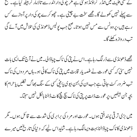
کے کسی فلیٹ میں انڈر گراؤنڈ ہوگئی ہے مگر چوکی دار اندر سے تالا مار کر بیٹھ گیا ہے۔ صبح
سے پہلے نہیں کھولے گا۔ مجھے سخت بے چینی ہے۔ چھوکرے چوکی دار پر آوازے کس
رہے ہیں، پر وہ ٹس سے مس نہیں ہوتا۔ صبح جب پولیس ڈھونڈی کی تلاش میں آئے گی
تب دروازہ کھلے گا۔
مجھے ڈھونڈی سےڈر لگ رہا ہے۔ اس نے پتی کی ناک چبا ڈالی۔ میں نے آج تک ایسی بات
نہیں سنی کہ کسی عورت نے غصہ یا رقابت میں پتی کی ناک کاٹی ہو۔ ہاں مردوں کی ناک
تب ضرور کٹ جاتی ہے جب ان کی بہن بیوی یا بیٹی کسی کے سنگ بھاگ نکلیں یا حرام کا
بچہ جن بیٹھیں، پر عورت ذات پر پتی کی ناک سچ مچ کاٹ ڈالنا بالکل نہیں سجتا۔
میں بڑی ترقی پسند بنتی ہوں۔ عورت اور مرد کی برابری کی شدت سے قائل ہوں۔ مگر
ڈھونڈی کا ناک چبا ڈالنا بہت ویسا لگ رہا ہے۔ شاید اس لیے کہ دنیا کی تاریخ میں میرے