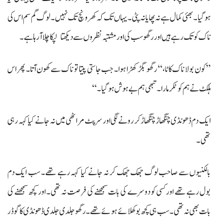
ہوگیا۔ بھئی کمال ہے نہ پھایا نہ پٹی۔ یہاں تک کہ کھرونچ تک نہیں۔ لوگ گم سم اس کی
ناک کو تک رہے ہیں اور رگھو سب کی اور مشتبہ نظروں سے دیکھتا لپکا چلا آرہا ہے۔
’’کون بولا ناک کاٹا،‘‘ رگھو بگڑ کھڑا ہوا۔ جب جاستی پیتا تو ناک سے کھون آتا۔ پھر اس
ہلکٹ نے ہم کو ٹکر مارا۔ تبھی ہم بے ہوش ہوگیا۔‘‘
ایک دم ڈھونڈی چنگھاڑ چنگھاڑ کر رونے لگی اور سرپٹ مراٹھی میں نہ جانے کیا کہہ رہی
تھی۔
بالکنیوں سے صاحب لوگ جھک جھک کر نہ جانے کیا کہہ رہے تھے۔ سب ایک دم
بول رہے تھے اور کسی کو دوسرے کی بات سمجھنے کی فرصت نہ تھی۔ اور کچھ سمجھنے کی
بات بھی نہ تھی۔ سب ہی کچھ بوکھلائے ہوئے تھے۔ رگھو جلدی جلدی ڈھونڈی کا گوڈر