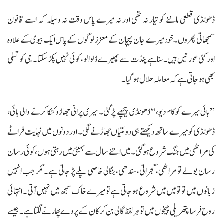
ڈھونڈی قطعی ماننے کو تیار نہ تھی اور نہ میرے پاس وقت نہ وسیلہ کہ اسے قانون
سمجھاتی پھروں۔ خود میرے جان پہچان کے معزز لوگوں کے پاس ایک بیوی کے علاوہ
اور کئی عورتیں ہیں۔ سناہے پنڈت سے پھیرے ڈلوا لو، کوئی نہیں پکڑ سکتا۔ جی کو تسلی
بھی ہوجاتی ہے کہ معاملہ حلال ہوگیا۔
’’بائی میرے کو کام دیو،‘‘ ڈھونڈی پیچھے پڑ گئی۔ میری پرانی جھاڑو کٹکا کرنے والی بائی،
ڈھونڈی کو میرے ساتھ دیکھتے ہی دولتیاں جھاڑنے لگی۔ اور دونوں میں نہایت فراٹے
کی مراٹھی میں جنگ شروع ہوگئی۔ میں اتنے سال سے بمبئی میں رہتی ہوں، کوئی رسان
رسان بولے تو مراٹھی، گجراتی، سندھی، بنگالی خاصی پلے پڑ جاتی ہے۔ مگر جب انہیں
زبانوں میں تو تو میں میں شروع ہوجاتی ہے تو میرے خاک سمجھ میں نہیں آتی۔ انتہائی
روح فرسا پتھریلی چیخوں میں تو ہر لفظ گالی بن کر کان کے پردے پھارنے لگتا ہے۔ جیسے