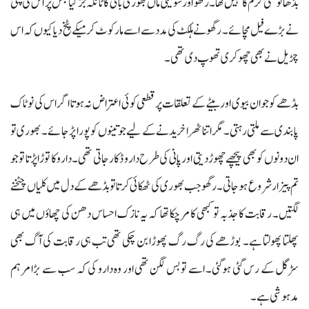
بڈھا تو کسی کرم کا نہیں تھا۔ رگھو اور سوتیلی ماں بھوری بائی کا ٹانکہ جڑگیا جس پر اس کی پتنی
نے بڑے فیل مچائے۔ رگھو نے ہلکٹ کی مدد سے اسے مار کوٹ کر میکے پٹخ دیا کیوں کہ اس
چڑیل نے بھی چھوکری تھوپ دی تھی۔
بڈھے کو جوان بیوی اور بیٹے کے تعلقات پر قطعی کوئی اعتراض نہ ہوتا اگر اس کی نوٹاک
پابندی سے ملتی رہتی۔ مگر اتنا ٹھرا خریدنے کے لیے جوتینوں کو پورا پڑ جائے۔ بھوری تو
ان دونوں کو بھی پیچھے چھوڑ دیتی اور پانی کی طرح دارو ڈکار جاتی تھی۔ دارو کا توڑا پڑتا تو جو
تم پیزار شروع ہو جاتی۔ رگھو جب بھوری کی ٹھکائی کرتا تو بڈھے کے دل میں کلیاں چٹخنے
لگتیں۔ رقابت کا جذبہ تو کبھی کا مرچکا تھا کہ یہ نازک احساس دھن کی چھاؤں میں ہی
پھلتا پھولتا ہے۔ بوڑھے کی رگ رگ پھوڑا بن چکی تھی تب ہی رقابت کی آگ بھی
سڑگل کے رس گئی ہوگئی۔ اسے تو بس لگن تھی اور وہ دارو کی کہ سب سے بڑا مرہم
مدہوشی ہے۔