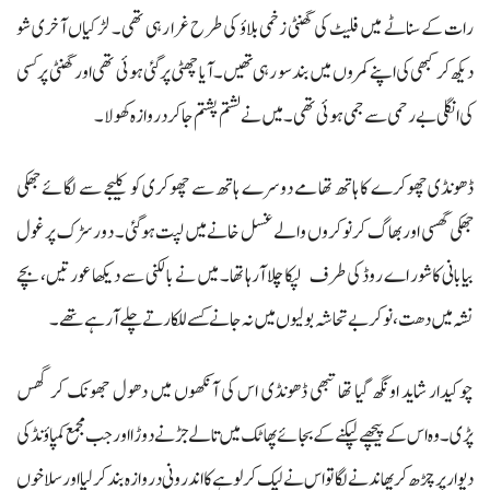
رات کے سناٹے میں فلیٹ کی گھنٹی زخمی بلاؤ کی طرح غرا رہی تھی۔ لڑکیاں آخری شو
دیکھ کر کبھی کی اپنے کمروں میں بند سو رہی تھیں۔ آیا چھٹی پر گئی ہوئی تھی اور گھنٹی پر کسی
کی انگلی بے رحمی سے جمی ہوئی تھی۔ میں نے لشتم پشتم جا کر دروازہ کھولا۔
ڈھونڈی چھوکرے کا ہاتھ تھامے دوسرے ہاتھ سے چھوکری کو کلیجے سے لگائے جھکی
جھکی گھسی اور بھاگ کر نوکروں والے غسل خانے میں لپت ہوگئی۔ دور سڑک پر غول
بیابانی کاشور اے روڈ کی طرف لپکا چلا آرہا تھا۔ میں نے بالکنی سے دیکھا عورتیں، بچے
نشہ میں دھت، نوکر بے تحاشہ بولیوں میں نہ جانے کسے للکارتے چلے آرہے تھے۔
چوکیدار شاید اونگھ گیا تھا تبھی ڈھونڈی اس کی آنکھوں میں دھول جھونک کر گھس
پڑی۔ وہ اس کے پیچھے لپکنے کے بجائے پھاٹک میں تالے جڑنے دوڑا اور جب مجمع کمپاؤنڈ کی
دیوار پر چڑھ کر پھاندنے لگا تو اس نے لپک کر لوہے کا اندرونی دروازہ بند کر لیا اور سلاخوں