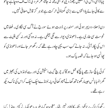
چبا ڈالتی، اس کی آنکھیں پھوڑ دیتی تو بھی کچھ نہ جاتا، مگر مرد کی ناک اف وہ چاہے چاقو
سے کاٹی جائے یا دانتوں سے بڑی گھناؤنی حرکت ہے جو ہرگز قابل معافی نہیں۔
دن ڈھلا، دوپہر ہوئی اور سمندر پر ڈوبت ہوئے سورج نے آگ سی لگادی۔ فضا میں
نحوست سی طاری ہے۔ ڈھونڈی دیوار سے لگی بیٹھی ہے۔ نہ وہ گئی اور نہ کسی فلیٹ سے
اس کی پکار آئی۔ نہ جانےکب سب یہی چاہ رہے تھے کہ رگھو مر جائے اور ڈھونڈی کو
پھانسی ہوجائے کہ قصہ پاک ہو۔
کوئی پانچ ساڑھے پانچ کا عمل ہوگا کہ چرچ گیٹ اسٹیشن کی اور سے لونڈوں کی بھیڑ میں
گھرا لمبا بانس جیسا رگھو ناتھ گھاٹے آتا دکھائی دیا۔ لونڈے اچک اچک کر اس کی ناک دیکھ
رہے تھے۔
رگھو کی ناک پر ٹانکوں تک کا نشانہ نہیں تھا۔ معجزہ ہوگیا، ضرور دھولکیا نے کیس ہینڈل کیا