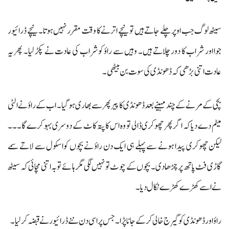
سیٹھ لوگ جب اوپر چلے جاتے ہیں تو نیچے اترنے کا وقت مقرر نہیں ہوتا۔ نیچے ڈرائیور
جوا اور شراب کا دور چلاتے ہیں۔ وہیں سے راؤ کو شراب کی عادت نے پکڑ لیا۔ پھر یہ
عادت اتنی بڑھی کہ ڈھونڈی کی سوت بن بیٹھی۔
بچی کے مرنے کے چند مہینے بعد ڈھونڈی کا پیر پھر سے بھاری ہوگیا۔ اب کے راؤ نے الٹی
میٹم دے دیا کہ اگر پھر چھوکری ڈالی تو وہ اس کا پتہ کاٹ کے دوسری بہو کرے گا۔۔۔
لیکن چھوکری پیدا ہونے سے پہلے ہی ایک دن راؤ نے بچوں کواسکول سے لاتے سمے
گاڑی فٹ پاتھ پر چڑھادی۔ بچوں کے چوٹ تو نہیں لگی مگر ہائے توبہ اتنی مچائی کہ سیٹھ
نے اسے کھڑے کھڑے نکال دیا۔
راؤ اور ڈھونڈی کو گیرج خالی کرکےجانا پڑا۔ جس پر اسی دن نئے ڈرائیور نے قبضہ کر لیا۔