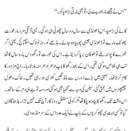
’’اس نے مجھے مارا اور پٹ لی، تو بھی مارتی بڑھیا کو۔‘‘
کائے کی بڑھیا، بس ڈھونڈی سے سال دو سال چھوٹی ہی ہوگی۔ لمبی تڑنگی مرد مار عورت
پھونک مارے تو ڈھونڈی جیسی چوہیا وہ جائے۔ بڈھے کو روز نوٹاک منگتائج۔ یعنی اگر
ٹھرے کا پوا نہ ملے تو طوفان برپا کردیتا ہے۔ اس کی عورت تو رگھو دس بارہ سال کا تھا
تب ہی خلاص ہوگئی تھی۔ اس کے بعد رگھو کا باپ ادھر ادھر منہ مارتا رہا۔ راج مزدور کا
کام کرتا تھا۔ بمبئی میں بڑے زورں سے بلڈنگیں کھڑی ہو رہی تھیں۔ خاک دھول
پھیپھڑوں میں جمتی گئی، سیلن کی وجہ سے گٹھیا بھی ہوگئی اور دمہ تو ہے ہی دم کے ساتھ۔
اس وقت تک رگھو کا بیاہ ہوچکا تھا مگر کوئی مستقل روزگار آج تک نہیں جڑا۔ بڈھا گاؤں
گیا تو کسی بہت سی چھوکریوں کے باپ نے ایک عدد اس کے سرمنڈھ دی۔