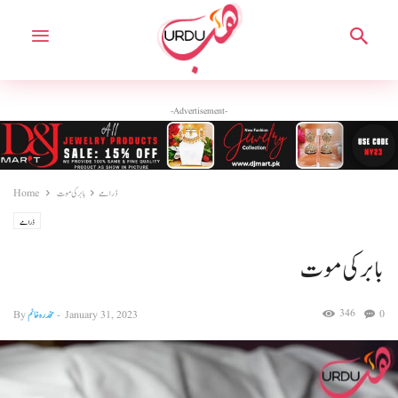
-Advertisement-
ڈرامے
بابر کی موت
Home
ڈرامے
بابر کی موت
346
0
January 31, 2023
-
مخدرہ خانم
By