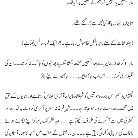
بابر: ہمیں یاد نہیں کہ ہم نے تمہیں بلالیا تھا۔
ہمایوں: جہاں پناہ کیا مجھ سے ڈر گئے تھے۔
(چند لمحات کے لیئے بابربالکل خاموش رہتا ہے۔ پھر ایک لمبا سانس لیتا ہے )
بابر : اگر خدا نے میرے بعد تمہیں تخت بخشا تو اپنے بھائیوں کو ہلاک نہ کرنا ۔۔۔ ان کی
نگہداری کرنا ۔۔۔ بس اب جاؤ ہمایوں ۔۔۔ جاؤ میرے بیٹے جاؤ
چھبیس دسمبر سن پندر ہ سو تیس کو شہنشاہ بابر اپنا آخری اجلاس کرتا ہے اور ہمایوں کے حق
میں تخت سے دست بردار ہوجاتا ہے ۔۔۔ شیرِفرغانہ بستر پر آخری کروٹ بدلتا ہے اور
کھڑکی میں سے آگرے کی طرف دیکھتا ہے ۔۔۔حدِ نظر تک بابر کو اپنے لگائے ہوئے
باغات کی ہریالی دکھائی دیتی ہے ۔۔۔ ان درختوں کے عقب میں مسجد کا مینار آسمان کی