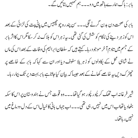
بابر: باگ ہمارے ہاتھ میں دو ۔۔۔ ہم تمہیں بتائیں گے ۔
بابر کی صحت دن بدن گرنے لگی۔۔۔ سن پندرہ چو چھبیس میں پانی پت کی لڑائی کے بعد
اس کو زہر دینے کی ناکام کوشش کی گئی تھی۔ یہ زہر اس کو ہلاک نہ کرسکا مگر اس کا اثر بابر
کے جسم میں تادمِ آخر موجود رہا۔ کہتے ہیں کہ سلطان ابراہیم کی وفات کے بعد اس کی ماں
نے شاہی محل کے بکاولوں کو زہریلا سفوف دیا اور ان سے کہاکہ بابر کے خاصے پر
چھڑک دیں یہ خاصے کھانے کے بعد جیسا کہ بیان کیا جاتا ہے بابر بہت دیر تک بیمار رہا ۔
شیرِفرغانہ اب تھک کر چُور چُور ہوگیا تھا ۔۔۔ وہ قوت جس نے ہندوستان پر اس کا سکہ
بٹھا دیا تھا اب اس میں نہیں رہی تھی ۔۔۔ اب جہاں بانی کا خیال اس کے دل و دماغ میں
نہیں رہا تھا ۔