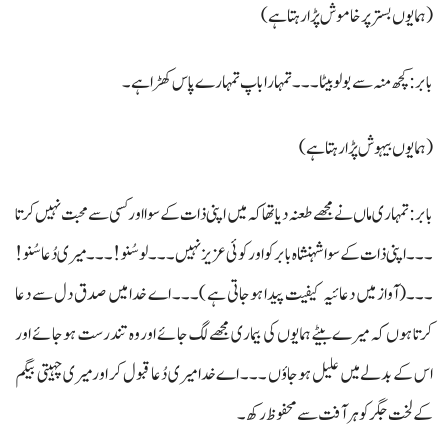
(ہمایوں بستر پر خاموش پڑا رہتا ہے )
بابر : کچھ منہ سے بولو بیٹا ۔۔۔ تمہارا باپ تمہارے پاس کھڑا ہے ۔
(ہمایوں بیہوش پڑا رہتا ہے )
بابر: تمہاری ماں نے مجھے طعنہ دیا تھا کہ میں اپنی ذات کے سوا اور کسی سے محبت نہیں کرتا
۔۔۔ اپنی ذات کے سوا شہنشاہ بابر کو اور کوئی عزیز نہیں ۔۔۔ لو سُنو! ۔۔۔ میری دُعاسُنو!
۔۔۔(آواز میں دعائیہ کیفیت پیدا ہوجاتی ہے )۔۔۔ اے خدا میں صدق دل سے دعا
کرتا ہوں کہ میرے بیٹے ہمایوں کی بیماری مجھے لگ جائے اور وہ تندرست ہوجائے اور
اس کے بدلے میں علیل ہوجاؤں ۔۔۔ اے خدا میری دُعا قبول کر اور میری چہیتی بیگم
کے لخت جگر کو ہر آفت سے محفوظ رکھ۔