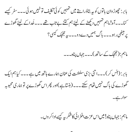
بابر: چھوڑو ان باتوں کو یہ بتاؤ راستے میں تمہیں کوئی تکلیف تو نہیں ہوئی ۔۔۔ سفر کیسے
کٹا۔۔۔ آہ ! ماہم تمہیں دیکھنے کے لیئے ہم کتنے بے تاب تھے ۔۔۔خُدا کے لیئے گھوڑے
پر بیٹھی رہو ۔۔۔ باگ ہمیں دے دو۔۔۔ یہ جھجک کیسی ؟
ماہم: (جھجک کے ساتھ) ۔۔۔ جہاں پناہ ۔۔۔
بابر: (ہنس کر) ۔۔۔اتنی بڑی سلطنت کی عنان ہمارے ہاتھ میں ہے ۔۔۔کیا ہم ایک
گھوڑے کی باگ نہیں تھام سکتے ۔۔۔ (ہنستاہے) اور پھر اس گھوڑے پر تو ہماری محبوبہ
سوار ہے۔
ماہم: جہاں پناہ ! میں اس عزت افزائی کا شکریہ کیسے اداکروں۔