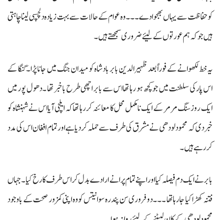
کو حفاظت سے یہاں بھجوادے۔۔۔ وہ عوام کے حالات سے بہت زیادہ دلچسپی لینا چاہتی
ہیں جوکہ ہم عورتوں کے لیئے ضروری سمجھتے ہیں ۔
یہ خط لکھوانے کے فوراً بعد ظہیرالدین بابر بادشاہ کو میدان جنگ میں جانا پڑا۔ گنگا کے
اس پار کی سلطنت میں جو کچھ ہو رہا تھا اس سے بابر اچھی طرح باخبر تھا ۔ دھول پور میں
ایک روز سنگ مر مر کے ایک نامکمل محل کا معائنہ کر رہا تھا کہ ایلچی آیا اس نے شہنشاہ کو
خبردی کہ محمود لودھی نے مشرق کی طرف سے حملہ کردیاہے اورتمام افغان اس کی مدد
کر رہے ہیں ۔
بابر نے ایک دم فیصلہ کیا اور اپنے تمام پرانے ارادے بدل کر اس طرف کا رخ کیا۔ جہاں
فتنہ کھڑا کیا جارہا تھا ۔۔۔ دو فروری سن پندرہ سو انتیس کو وہ اپنی کمزور صحت کے باوجود
محمود لودھی کے کان لپیٹنے کے لیئے روانہ ہوا۔