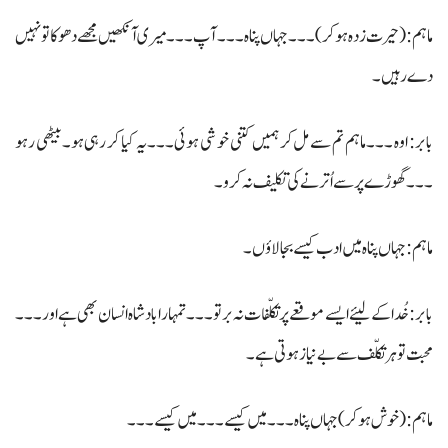
ماہم : (حیرت زدہ ہوکر) ۔۔۔ جہاں پناہ ۔۔۔ آپ ۔۔۔ میری آنکھیں مجھے دھوکا تو نہیں
دے رہیں۔
بابر: اوہ ۔۔۔ ماہم تم سے مل کر ہمیں کتنی خوشی ہوئی۔۔۔ یہ کیا کر رہی ہو۔ بیٹھی رہو
۔۔۔ گھوڑے پر سے اُترنے کی تکلیف نہ کرو۔
ماہم : جہاں پناہ میں ادب کیسے بجا لاؤں ۔
بابر: خُدا کے لیئے ایسے موقعے پر تکلّفات نہ برتو۔۔۔ تمہارا بادشاہ انسان بھی ہے اور ۔۔۔
محبت تو ہرتکلّف سے بے نیاز ہوتی ہے۔
ماہم: (خوش ہوکر ) جہاں پناہ ۔۔۔ میں کیسے ۔۔۔ میں کیسے ۔۔۔