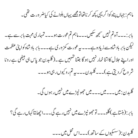
ماہم: جہاں پناہ کو اگر یہی کچھ کرنا تھا تو مجھے یہاں بلوانے کی کیا ضرورت تھی ۔
بابر: ۔۔۔ آہ تم نہیں سمجھ سکیں ۔۔۔ ماہم تم عورت ہو ۔۔۔ تمہاری محبت بابر سے ہے ۔
لیکن بابر بادشاہ سے زیادہ ہے ۔۔۔ یہ عورت کمزوری ہے ۔۔۔ بابر بادشاہ کو اپنی عظمت
اور اپنے جلال کا اتنا خمار نہیں ہوگا جتنا تمہیں ہے ۔(گلبدن جو پاس ہی بیٹھی ہے رونا
شروع کردیتی ہے) ۔۔۔ گلبدن۔۔۔ یہ تم رو کیوں رہی ہو۔۔۔
گلبدن: میں ۔۔۔ میں ۔۔۔ میں جھونپڑے میں نہیں رہوں گی۔
بابر: (ہنستا ہے) گلو ۔۔۔ تو جھونپڑے میں نہیں رہے گی۔۔۔ اچھا بتا کہاں رہے گی؟
گلبدن: (سسکیوں کے ساتھ ) ۔۔۔ اس محل میں ۔۔۔