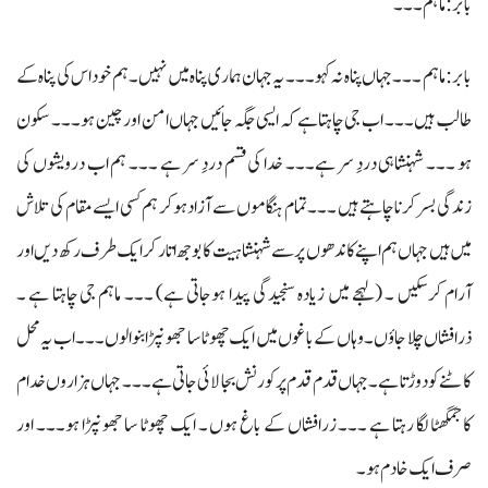
بابر: ماہم ۔۔۔
بابر: ماہم ۔۔۔ جہاں پناہ نہ کہو ۔۔۔ یہ جہان ہماری پناہ میں نہیں ۔ ہم خود اس کی پناہ کے
طالب ہیں ۔۔۔ اب جی چاہتا ہے کہ ایسی جگہ جائیں جہاں امن اور چین ہو ۔۔۔ سکون
ہو ۔۔۔ شہنشاہی دردِ سر ہے۔۔۔ خدا کی قسم دردِ سر ہے ۔۔۔ ہم اب درویشوں کی
زندگی بسر کرنا چاہتے ہیں ۔۔۔ تمام ہنگاموں سے آزاد ہوکر ہم کسی ایسے مقام کی تلاش
میں ہیں جہاں ہم اپنے کاندھوں پر سے شہنشاہیت کا بوجھ اتار کر ایک طرف رکھ دیں اور
آرام کرسکیں ۔ (لہجے میں زیادہ سنجیدگی پیدا ہوجاتی ہے) ۔۔۔ ماہم جی چاہتا ہے ۔
ذرافشاں چلا جاؤں ۔ وہاں کے باغوں میں ایک چھوٹا سا جھونپڑا بنوالوں۔۔۔ اب یہ محل
کاٹنے کو دوڑتا ہے ۔ جہاں قدم قدم پر کورنش بجا لائی جاتی ہے ۔۔۔ جہاں ہزاروں خدام
کا جمگھٹا لگا رہتا ہے ۔۔۔ زرافشاں کے باغ ہوں ۔ ایک چھوٹا سا جھونپڑا ہو۔۔۔ اور
صرف ایک خادم ہو۔