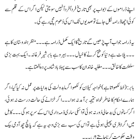
اپنے ڈراموں کے ابواب پر بھی تاریخ فرداً فرداً نہیں سوچتی لیکن اگر اس کے قلم سے
کوئی اچھا ڈرامہ نکل جائے تو صدیوں تک اس کی دُھوم مچی رہے گی۔
یہ ڈرامہ جو اب آپ پڑھیں گے تاریخ کا ایک مکمل ڈرامہ ہے ۔۔۔ منظر ہندوستان کا ہے
۔۔۔ پلاٹ ہے دنیا کو فتح کرنے کا خیال ۔۔۔ ہیرو ہے بابر شیرِفرغانہ ۔ ایک بہت بڑی
سلطنت کا خالق ۔۔۔ مغلیہ خاندان کا سب سے پہلا بادشاہ ۔ پردہ اُٹھتا ہے ۔
بابر: (خط لکھواتا ہے) خواجہ کیلان کو لکھو اگر مابدولت کی ہدایات پر عمل نہ کیا گیا، اگر
ہمارے احکام کا خاطر خواہ نتیجہ برآمد نہ ہوا ۔۔۔ اگر خزانے کی حالت درست نہ ہوئی،
اگر کسانوں کی بدحالی دُور نہ ہوئی تو اسکی ساری ذمہ داری اس کے سرپر ہوگی ۔۔۔ کابل
میں اگر ابتری پھیلی ہوئی ہے تو اس کی سب سے بڑی وجہ یہ ہے کہ پانچ چھ آدمی بیک
وقت حکومت کرنا چاہتے ہیں۔۔۔