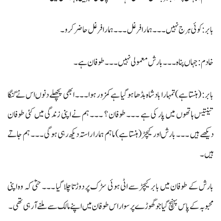
بابر: کوئی ہرج نہیں ۔۔۔ ہمارا فرغل ۔۔۔ ہمارا فرغل حاضر کرو۔
خادم: جہاں پناہ ۔۔۔ بارش معمولی نہیں ۔۔۔ طوفان ہے۔
بابر: (ہنستا ہے) تمہارا بادشاہ بڈھا ہوگیا ہے کمزور ہوا۔۔۔ ابھی پچھلے دنوں اس نے گنگا
تینتیس ہاتھوں میں پار کی ہے ۔۔۔ طوفان ؟ ۔۔۔ ہم نے اپنی زندگی میں کئی طوفان
دیکھے ہیں ۔۔۔ بارش اور کیچڑ (ہنستا ہے) ماہم ہمارا راستہ دیکھ رہی ہوگی۔۔۔ ہم جاتے
ہیں۔
بارش کے طوفان میں بابر کیچڑ سے اٹی ہوئی سڑک پر دوڑتا چلا گیا ۔۔۔ حتیٰ کہ وہ اپنی
محبوبہ کے پاس پہنچ گیا جو گھوڑے پر سوار اس طوفان میں اپنے مالک سے ملنے آرہی تھی۔