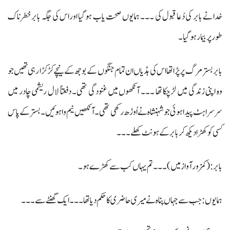
خدا نے بابر کی دُعا قبول کی ۔۔۔ ہمایوں صحت یاب ہوگیا اوراس کی جگہ بابر خطرناک
طور پر بیمار ہوگیا ۔
بابر بستر مرگ پر پڑا تھا اس کی ہڈیاں ان تمام جنگوں کے بوجھ کے نیچے کڑکڑا رہی تھیں جو
وہ اپنی زندگی میں لڑچکا تھا ۔۔۔ آنکھوں میں غنودگی تھی۔ دفعتاً لال ریشمی چادر میں
سرسراہٹ پیدا ہوئی جو شہنشاہ نے اُوڑھ رکھی تھی۔ آنکھیں نیم وا ہوئیں۔ بستر کے پاس
کسی کو کھڑا دیکھ کر بابر کے ہونٹ کھلے ۔۔۔
بابر: (کمزور آواز میں) ۔۔۔ تم یہاں کب سے کھڑے ہو۔
ہمایوں: جب سے جہاں پناہ نے میری حاضری کا حکم دیا تھا ۔۔۔ ایک گھنٹے سے ۔۔۔