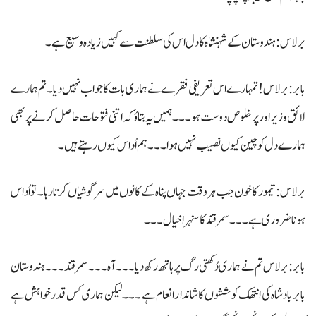
برلاس: ہندوستان کے شہنشاہ کا دل اس کی سلطنت سے کہیں زیادہ وسیع ہے۔
بابر : برلاس ! تمہارے اس تعریفی فقرے نے ہماری بات کا جواب نہیں دیا ۔ تم ہمارے
لائق وزیراور پرخلوص دوست ہو ۔۔۔ ہمیں یہ بتاؤ کہ اتنی فتوحات حاصل کرنے پر بھی
ہمارے دل کو چین کیوں نصیب نہیں ہوا ۔۔۔ ہم اُداس کیوں رہتے ہیں ۔
برلاس: تیمور کا خون جب ہر وقت جہاں پناہ کے کانوں میں سرگوشیاں کرتا رہا۔ تو اُداس
ہونا ضروری ہے ۔۔۔ سمرقند کا سنہرا خیال ۔۔۔
بابر : برلاس تم نے ہماری دُکھتی رگ پر ہاتھ رکھ دیا ۔۔۔ آہ ۔۔۔ سمرقند ۔۔۔ ہندوستان
بابر بادشاہ کی انتھک کوششوں کا شاندا ر انعام ہے ۔۔۔ لیکن ہماری کس قدر خواہش ہے