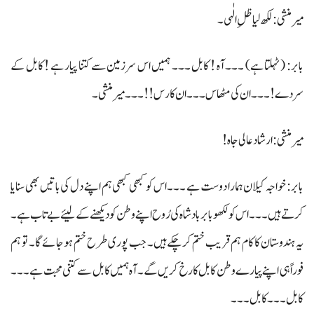
میرمنشی: لکھ لیا ظلِ الٰہی ۔
بابر: (ٹہلتا ہے) ۔۔۔ آہ ! کابل ۔۔۔ ہمیں اس سرزمین سے کتنا پیار ہے ! کابل کے
سردے!۔۔۔ ان کی مٹھاس ۔۔۔ ان کا رس!! ۔۔۔ میر منشی ۔
میرمنشی: ارشاد عالی جاہ!
بابر: خواجہ کیلان ہمارا دوست ہے ۔۔۔ اس کو کبھی کبھی ہم اپنے دل کی باتیں بھی سنایا
کرتے ہیں ۔۔۔ اس کو لکھو بابر بادشاہ کی رُوح اپنے وطن کو دیکھنے کے لیئے بے تاب ہے۔
یہ ہندوستان کا کام ہم قریب ختم کرچکے ہیں۔ جب پوری طرح ختم ہوجائے گا۔ تو ہم
فوراً ہی اپنے پیارے وطن کابل کا رخ کریں گے۔ آہ ہمیں کابل سے کتنی محبت ہے ۔۔۔
کابل ۔۔۔ کابل۔۔۔