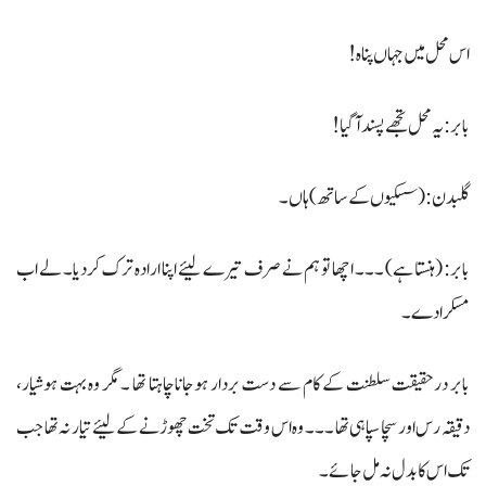
اس محل میں جہاں پناہ !
بابر : یہ محل تجھے پسند آگیا !
گلبدن: (سسکیوں کے ساتھ ) ہاں ۔
بابر: (ہنستا ہے) ۔۔۔ اچھا تو ہم نے صرف تیرے لیئے اپنا ارادہ ترک کردیا۔ لے اب
مسکرادے۔
بابر درحقیقت سلطنت کے کام سے دست بردار ہوجانا چاہتا تھا ۔ مگر وہ بہت ہوشیار،
دقیقہ رس اور سچا سپاہی تھا ۔۔۔ وہ اس وقت تک تخت چھوڑنے کے لیئے تیار نہ تھا جب
تک اس کا بدل نہ مل جائے۔