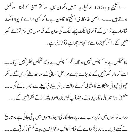
۔۔۔اسٹیج پر ہر روز ڈرامے کھیلے جاتے ہیں ، مگر ان میں سے کتنے معنی کے لحاظ سے مکمل
ہوتے ہیں ۔۔۔ دراصل خامکاری اسٹیج کا قانون ہے۔اگر کسی ڈرامے کا پہلا ایکٹ
شاندار ہے تو اس کے آخری ایکٹ پہلے ایکٹ کی جان کے قدموں میں دم توڑتے نظر
آئیں گے۔ اگر کسی ڈرامے کا انجام اچھا ہے تو آغاز بُرا ہے۔
کلائمیکس ہے تو سسپنس نہیں ہوگا۔ اگر سسپنس ہے تو کلائمیکس نظر نہیں آئیگا ۔۔۔
ایسے کردار نظر آئیں گے جو بڑے بڑے مراحل آسانی کے ساتھ طے کریں گے ۔ مگر
چھوٹی چھوٹی مشکلات کا مقابلہ کرتے وقت ان کی پیشانی پسینے سے بھر جائے گی۔۔۔
منطق اور استدلال تیتریوں کے مانند آپ کو ان ڈراموں میں اُڑتے نظر آئیں گے۔۔۔
ڈرامہ نویسوں میں شاید سب سے زیادہ خامکاری ان ڈراموں میں پائی جاتی ہے جو تاریخ
نے لکھے ہیں ۔۔۔ تاریخ ڈرامے کے تمام عواقب و عواطف پر بہت کم غور کرتی ہے ۔۔۔