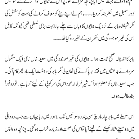
علم ہوا تو اسے بہت طیش آیا چنانچہ سزا کے طور پر اس نے ہمایوں کو آگرے سے سو میل
دُور سمبل میں نظربند کردیا ۔۔۔ ماہم نے اپنے بیٹے کو معاف کرانے کی بہت کوشش کی
مگر شہنشاہ بابر کے نزدیک ہمایوں کا وہاں سے چلے جانا بہت بڑی غلطی تھی کیونکہ کابل
اس کی غیرموجودگی میں حکمران کے بغیر رہ گیا تھا ۔۔۔
بابرکا اندیشہ صحیح ثابت ہوا ۔ ہمایوں کی غیرموجودگی میں سعید خاں نامی ایک منگول
سردار نے بدخشاں میں فتنہ برپا کرنے کی ٹھان لی مگر بابر کی دہشت ایک بار پھر کام آئی ۔
جب سعید خاں کو معلوم ہوا کہ شیرِفرغانہ خود اس کی سرکوبی کے لیئے آرہاہے۔ تو وہ فوراً
پناہ طالب ہوا ۔
اس سلسلے میں بابر چار مارچ سن پندرہ سو تیس تک لاہو ر میں رہا یہاں سے جب وہ دہلی
میں دو مہینے شکار کھیلنے کے لیئے آیا تو اس کی صحت اور زیادہ خراب ہوگئی۔ چنانچہ وہ واپس