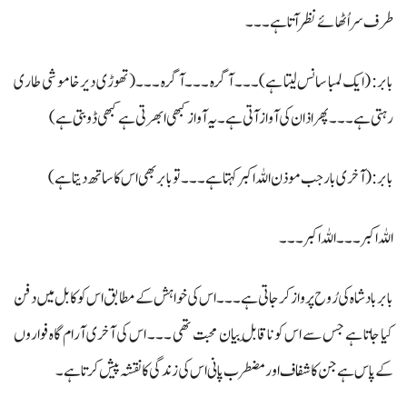
طرف سر اُٹھائے نظر آتا ہے۔۔۔
بابر: (ایک لمبا سانس لیتا ہے) ۔۔۔ آگرہ ۔۔۔ آگرہ ۔۔۔ (تھوڑی دیر خاموشی طاری
رہتی ہے۔۔۔ پھر اذان کی آواز آتی ہے ۔ یہ آواز کبھی ابھرتی ہے کبھی ڈوبتی ہے)
بابر: (آخری بار جب موذن اللہ اکبر کہتا ہے ۔۔۔ تو بابر بھی اس کا ساتھ دیتا ہے)
اللہ اکبر ۔۔۔ اللہ اکبر ۔۔۔
بابر بادشاہ کی رُوح پرواز کرجاتی ہے۔۔۔ اس کی خواہش کے مطابق اس کو کابل میں دفن
کیا جاتا ہے جس سے اس کو ناقابلِ بیان محبت تھی ۔۔۔ اس کی آخری آرام گاہ فواروں
کے پاس ہے جن کا شفاف اور مضطرب پانی اس کی زندگی کا نقشہ پیش کرتاہے۔