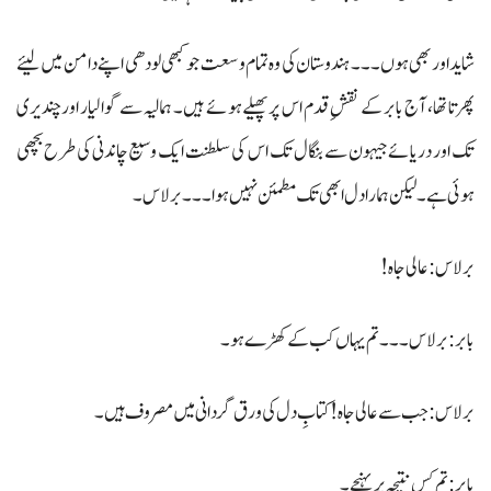
شاید اور بھی ہوں ۔۔۔ ہندوستان کی وہ تمام وسعت جو کبھی لودھی اپنے دامن میں لیئے
پھرتا تھا، آج بابر کے نقشِ قدم اس پر پھیلے ہوئے ہیں۔ ہمالیہ سے گوالیار اورچندیری
تک اور دریائے جیہون سے بنگال تک اس کی سلطنت ایک وسیع چاندنی کی طرح بچھی
ہوئی ہے ۔ لیکن ہمارا دل ابھی تک مطمئن نہیں ہوا ۔۔۔ برلاس ۔
برلاس : عالی جاہ !
بابر: برلاس۔۔۔ تم یہاں کب کے کھڑے ہو۔
برلاس : جب سے عالی جاہ ! کتابِ دل کی ورق گردانی میں مصروف ہیں۔
بابر: تم کس نتیجہ پر پہنچے ۔