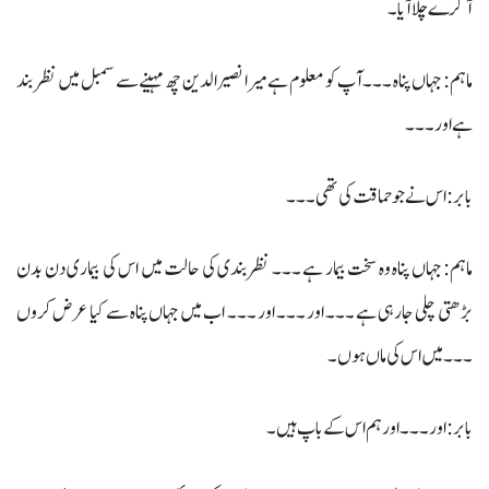
آگرے چلا آیا۔
ماہم: جہاں پناہ ۔۔۔ آپ کو معلوم ہے میرا نصیرالدین چھ مہینے سے سمبل میں نظر بند
ہے اور ۔۔۔
بابر: اس نے جوحماقت کی تھی ۔۔۔
ماہم: جہاں پناہ وہ سخت بیمار ہے ۔۔۔ نظربندی کی حالت میں اس کی بیماری دن بدن
بڑھتی چلی جارہی ہے ۔۔۔ اور ۔۔۔ اور ۔۔۔ اب میں جہاں پناہ سے کیا عرض کروں
۔۔۔ میں اس کی ماں ہوں ۔
بابر: اور ۔۔۔اور ہم اس کے باپ ہیں ۔