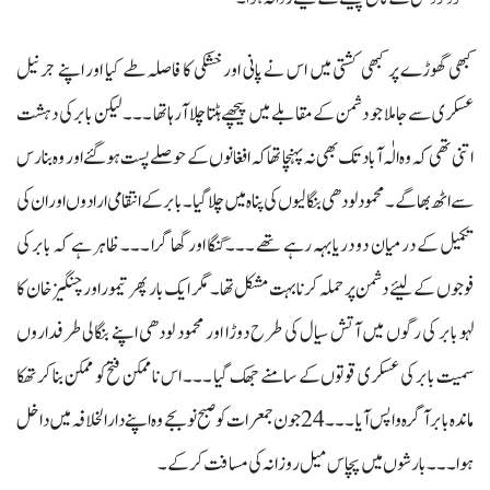
کبھی گھوڑے پر کبھی کشتی میں اس نے پانی اور خشکی کا فاصلہ طے کیا اور اپنے جرنیل
عسکری سے جاملا جو دشمن کے مقابلے میں پیچھے ہٹتا چلا آرہا تھا ۔۔۔ لیکن بابر کی دہشت
اتنی تھی کہ وہ الٰہ آباد تک بھی نہ پہنچا تھا کہ افغانوں کے حوصلے پست ہوگئے اور وہ بنارس
سے اٹھ بھاگے۔محمود لودھی بنگالیوں کی پناہ میں چلا گیا ۔ بابر کے انتقامی ارادوں اور ان کی
تکمیل کے درمیان دو دریا بہہ رہے تھے ۔۔۔ گنگا اور گھاگرا ۔۔۔ ظاہر ہے کہ بابر کی
فوجوں کے لیئے دشمن پر حملہ کرنا بہت مشکل تھا۔ مگر ایک بار پھر تیمور اور چنگیز خان کا
لہو بابر کی رگوں میں آتش سیال کی طرح دوڑا اور محمود لودھی اپنے بنگالی طرفداروں
سمیت بابر کی عسکری قوتوں کے سامنے جھک گیا ۔۔۔ اس ناممکن فتح کو ممکن بنا کر تھکا
ماندہ بابر آگرہ واپس آیا ۔۔۔ 24 جون جمعرات کو صبح نو بجے وہ اپنے دارالخلافہ میں داخل
ہوا ۔۔۔ بارشوں میں پچاس میل روزانہ کی مسافت کرکے ۔