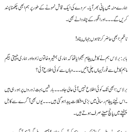
ہمارے منہ میں پانی بھر آیا ۔ سردے کی ایک قاش نمونے کے طور پر ہم ابھی چکھنا پسند
کریں گے۔۔۔ اور انگور کے چند دانے بھی۔
ناظم: ابھی حاضر کرتا ہوں جہاں پناہ !
بابر: برلاس ہم نے کابل پیغام بھجوایا تھا کہ ہماری ہمشیرہ خاتون زادہ اور ہماری چہیتی بیگم
ماہم کابل سے فوراً یہاں چلی آئیں۔۔۔ وہاں سے کوئی اطلاع آئی ؟
برلاس : ابھی تک کوئی اطلاع نہیں آئی عالی جاہ ۔۔۔ بارشیں بہت زوروں پر ہو رہی ہیں
۔ اس لیئے پیغام رسانی میں بڑی مشکلات پیدا ہوگئی ہیں۔۔۔ یوں بھی آگرے سے کابل
پہنچنے میں پانچ مہینے صرف ہوتے ہیں۔