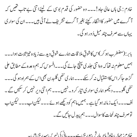
خادم : جی ہاں عالی جاہ !۔۔۔ و ہ حضور کی قدم بوسی کے لیئے اتنی بے تاب تھیں کہ
آگرے میں حضور کا انتظار کیئے بغیر آگرے تشریف لے آئی ہیں۔۔۔ ان کی سواری
یہاں سے صرف چند میل دُور ہوگی۔
بابر: (مضطرب ہوکر) اس کا شوقِ ملاقات ہمارے شوقِ دید سے زیادہ تیز ثابت ہوا ۔۔۔
ہمیں معلوم نہ تھا کہ وہ اتنی جلدی پہنچ جائے گی۔۔۔ افسوس کہ ہم وعدہ کے مطابق علی
گڑھ جاکر اس کا استقبال نہ کرسکے۔۔۔ ہماری ننھی گلبدن بھی اس کے ہمراہ ہوگی ۔۔۔
ننھی گلو۔۔۔ دیکھو ہماری سواری تیار کرو ۔ نہیں ۔۔۔ ہم اتنی دیر نہیں کرسکیں گے ۔
اُف ۔۔۔ ایک زمانہ ہوگیا ہے ۔ ہمیں ماہم کو دیکھے ہوئے ۔۔۔ لیکن اب ۔۔۔ لیکن اب
تو صرف چند لمحات کا سوال ۔۔۔ ہم پیدل جائیں گے۔
خادم: جہاں پناہ! باہر بارش ہو رہی ہے ۔۔۔ پانی کی نہریں بہہ رہی ہیں۔