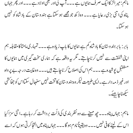
ماہم: میرا لڑکا ایک صرف ہمایوں ہے ۔۔۔ آپ کی اور بھی اولاد ہے ۔۔۔ اور پھر جہاں
پناہ کی اتنی بڑی رعایا ہے ۔۔۔ وہ دُکھ جو مجھے ہوسکتا ہے ہندوستان کے بادشاہ کو نہیں
ہوسکتا ۔
بابر: بابرہندوستان کا بادشاہ کم ہے ہمایوں کا باپ زیادہ ہے ۔۔۔ تمہاری مامتا کا مقابلہ ہم
اپنی شفقت سے نہیں کرنا چاہتے۔ مگر یہ واقعہ ہے کہ ہماری سخت گیری میں ہمایوں کا
مستقبل پوشیدہ ہے ۔۔۔ ہم اس کی اصلاح کرنا چاہتے ہیں ۔۔۔ وہ غایت درجہ بے پرواہ
اور غیر ذمہ دار ہے۔ ایسی طبیعت لیکر وہ ہندوستان کا تخت نہیں سنبھال سکتا اس کو جفا کشی
سیکھنا چاہیئے۔
ماہم : جہاں پناہ ۔۔۔ چھ مہینے سے وہ نظربندی کی ذلّت برداشت کر رہا ہے ۔ اتنی سزا کیا
اس کے لیئے کافی نہیں ۔۔۔ وہ یقیناً نادم ہوگا ۔۔۔ جہاں پناہ میں التجا کرتی ہوں کہ اسے