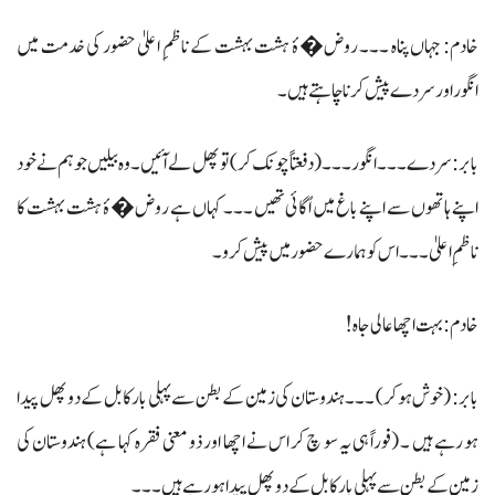
خادم: جہاں پناہ ۔۔۔ روض�ۂ ہشت بہشت کے ناظمِ اعلیٰ حضور کی خدمت میں
انگور اور سردے پیش کرناچاہتے ہیں۔
بابر: سردے۔۔۔ انگور ۔۔۔ (دفعتاً چونک کر) تو پھل لے آئیں ۔ وہ بیلیں جو ہم نے خود
اپنے ہاتھوں سے اپنے باغ میں اُگائی تھیں ۔۔۔ کہاں ہے روض�ۂ ہشت بہشت کا
ناظمِ اعلیٰ ۔۔۔ اس کو ہمارے حضور میں پیش کرو۔
خادم: بہت اچھاعالی جاہ !
بابر: (خوش ہوکر) ۔۔۔ ہندوستان کی زمین کے بطن سے پہلی بار کابل کے دوپھل پیدا
ہو رہے ہیں ۔ (فوراً ہی یہ سو چ کر اس نے اچھا اور ذو معنی فقرہ کہا ہے) ہندوستان کی
زمین کے بطن سے پہلی بار کابل کے دو پھل پیدا ہو رہے ہیں۔۔۔