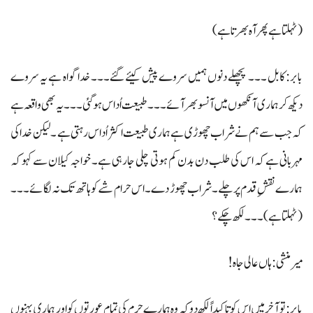
(ٹہلتا ہے پھر آہ بھرتا ہے )
بابر: کابل ۔۔۔ پچھلے دنوں ہمیں سروے پیش کیئے گئے۔۔۔ خدا گواہ ہے یہ سروے
دیکھ کر ہماری آنکھوں میں آنسو بھر آئے ۔۔۔ طبیعت اُداس ہوگئی ۔۔۔ یہ بھی واقعہ ہے
کہ جب سے ہم نے شراب چھوڑی ہے ہماری طبیعت اکثر اُداس رہتی ہے ۔ لیکن خدا کی
مہربانی ہے کہ اس کی طلب دن بدن کم ہوتی چلی جارہی ہے۔ خواجہ کیلان سے کہو کہ
ہمارے نقشِ قدم پر چلے۔ شراب چھوڑ دے۔اس حرام شے کو ہاتھ تک نہ لگائے ۔۔۔
(ٹہلتا ہے) ۔۔۔ لکھ چکے ؟
میرمنشی: ہاں عالی جاہ!
بابر: تو آخر میں اس کو تاکیداً لکھ دو کہ وہ ہمارے حرم کی تمام عورتوں کو اور ہماری بہنوں