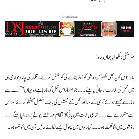
-Advertisement-
میرمنشی: لکھ لیا جہاں پناہ !
بابر: اس کو یہ بھی لکھو کہ وہ شہر کو بہتر بنانے کی کوشش کرئے۔ قلعہ کی چار دیواری ہی
میں محل کی عمارت سماجانی چاہیئے۔۔۔ جومعمار اس محل کو بنا رہا ہے وہ یہاں آگرے سے
ہمارے بھیجے ہوئے آدمی کے ساتھ محل کے نقشوں کی بابت مفصل گفتگو کرئے اور اس
سے مشورے لے ۔۔۔ شاہی باغات میں پانی کا انتظام اور اچھے پیمانے پر ہونا چاہیئے ۔۔۔
روّشوں میں یگانگت ہو ۔۔۔ کیا ریوں میں پھول ایسے لگائے جائیں جن میں خوشبو ہو۔