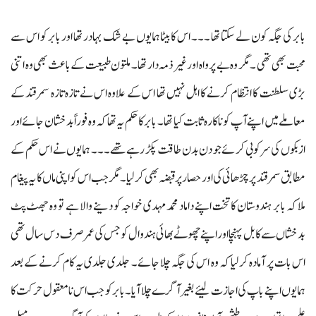
بابر کی جگہ کون لے سکتا تھا ۔۔۔ اس کا بیٹا ہمایوں بے شک بہادر تھا اور بابر کو اس سے
محبت بھی تھی ۔ مگر وہ بے پرواہ اور غیر ذمہ دار تھا۔ ملتون طبیعت کے باعث بھی وہ اتنی
بڑی سلطنت کا انتظام کرنے کا اہل نہیں تھا اس کے علاوہ اس نے تازہ تازہ سمرقند کے
معاملے میں اپنے آپ کو ناکارہ ثابت کیا تھا ۔ بابر کا حکم یہ تھا کہ وہ فوراً بدخشان جائے اور
ازبکوں کی سرکوبی کرئے جو دن بدن طاقت پکڑ رہے تھے۔۔۔ ہمایوں نے اس حکم کے
مطابق سمرقند پر چڑھائی کی اور حصار پر قبضہ بھی کرلیا۔ مگر جب اس کو اپنی ماں کا یہ پیغام
ملا کہ بابر ہندوستان کا تخت اپنے داماد محمد مہدی خواجہ کو دینے والا ہے تو وہ جھٹ پٹ
بدخشاں سے کابل پہنچا اور اپنے چھوٹے بھائی ہندوال کو جس کی عمر صرف دس سال تھی
اس بات پر آمادہ کرلیا کہ وہ اس کی جگہ چلا جائے۔ جلدی جلدی یہ کام کرنے کے بعد
ہمایوں اپنے باپ کی اجازت لیئے بغیر آگرے چلا آیا۔ بابر کو جب اس نامعقول حرکت کا