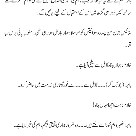
بابر: ہم نے طے یہ کیا تھا کہ جب ماہم کی آمد کی اطلاع ہمیں ملے گی تو ہم آگرے سے
ساٹھ میل دور علی گڑھ میں اس کے استقبال کے لیئے جائیں گے۔
ستائیس جون سن پندرہ سو انتیس کو موسلا دھار بارش ہو رہی تھی۔ منوں پانی برس رہا
تھا۔
خادم: جہاں پناہ کابل سے ایلچی آیا ہے۔
بابر: (چونک کر) ۔۔۔ کابل سے۔۔۔ اسے فوراً ہماری خدمت میں حاضر کرو۔
خادم : بہت اچھا جہاں پناہ !
بابر: ٹھہرو ہم خود اسے ملتے ہیں ۔۔۔ وہ ضرور ہماری چہیتی بیگم ماہم کی خبر لایا ہے۔