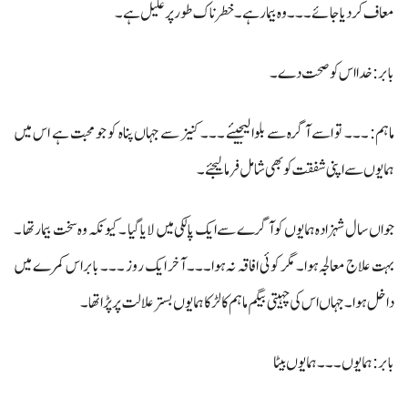
معاف کردیا جائے ۔۔۔وہ بیمار ہے ۔ خطرناک طور پر علیل ہے ۔
بابر: خدا اس کو صحت دے۔
ماہم: ۔۔۔ تو اسے آگرہ سے بلوا لیجیئے ۔۔۔ کنیز سے جہاں پناہ کو جو محبت ہے اس میں
ہمایوں سے اپنی شفقت کو بھی شامل فرمالیجئے۔
جواں سال شہزادہ ہمایوں کو آگرے سے ایک پالکی میں لایا گیا ۔ کیونکہ وہ سخت بیمار تھا ۔
بہت علاج معالجہ ہوا۔ مگر کوئی افاقہ نہ ہوا۔۔۔ آخر ایک روز ۔۔۔ بابر اس کمرے میں
داخل ہوا ۔ جہاں اس کی چہیتی بیگم ماہم کا لڑکا ہمایوں بستر علالت پر پڑا تھا۔
بابر: ہمایوں ۔۔۔ ہمایوں بیٹا