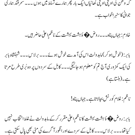
کہ وطن کی اونچی اونچی گھاٹیاں ایک بار پھر ہمارے تسلط میں ہوں ۔۔۔ سمرقند ہماری
جوانی کا سنہرا خواب ہے۔
خادم: جہاں پناہ ۔۔۔ روض�ۂ ہشت بہشت کے ناظمِ اعلیٰ حاضر ہیں۔
بابر: (خوش ہوکر) مابدولت اس کی آمد سے خوش ہوئے ۔۔۔ برلاس ۔۔۔ شہنشاہ بابر
کی ایک کمزوری آج تم کو معلوم ہوجائیگی۔۔۔ کابل کے سردوں پر وہ بُری طرح مرتا
ہے۔ (ہنستا ہے)
ناظم: غلام کورنش بجا لاتا ہے ۔ جہاں پناہ !
بابر: روض�ۂ ہشت بہشت کا ناظمِ اعلیٰ مقرر کرکے مابدولت نے غلط انتخاب نہیں
کیا تھا ۔۔۔ برلاس ۔۔۔ کابل کے سردے اور انگور آگرے کی مٹی بھی پال سکتی ہے۔