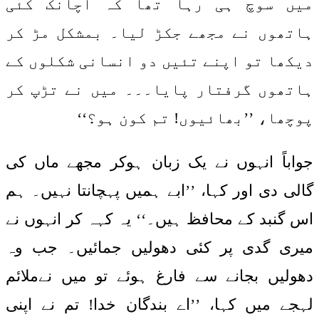
میں سوچ ہی رہا تھا کہ اچانک کئی
ہاتھوں نے مجھے جکڑ لیا۔ بمشکل مڑ کر
دیکھا تو اپنے تئیں دو انسانی شکلوں کے
ہاتھوں گرفتار پایا۔۔۔ میں نے تڑپ کر
پوچھا، ’’بھائیوں! تم کون ہو؟‘‘
جواباً انہوں نے یک زبان ہوکر مجھے ماں کی
گالی دی اور کہا، ’’ابے ہمیں پہچانتا نہیں۔ ہم
اس گنبد کے محافظ ہیں۔‘‘ یہ کہہ کر انہوں نے
میری گدی پر کئی دھولیں جمائیں۔ جب وہ
دھولیں بجانے سے فارغ ہوئے تو میں نےملائم
لہجے میں کہا، ’’اے بندگان خدا! تم نے اپنی