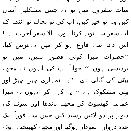
سات سفروں میں تو نے جتنی مشکلیں آسان
کیں وہ تو خیر کیں، اب کی تو بچالے تو آئندہ کے
لیے سفر سے توبہ کرتا ہوں۔ الا سفر آخرت۔۔۔!
اس دعا سے فارغ ہو کر میں نےعرض کیا،
’’حضرات میرا کوئی قصور نہیں، میں تو
پردیسی ہوں۔‘‘ جواباً اب کی انہوں نے مجھے
بیٹی کی گالی دی۔ ’’یہ تمہاری چیں چپڑ اور
بھی مشکوک ہے۔‘‘ یہ کہہ کر انہوں نے میرا
عمامہ کھسوٹ کر مجھے باندھا اور سونے کی
دیوار پر دو لاتیں رسید کیں جس سے فوراً ایک
عدد دروازہ نمودار ہوگیا اور مجھے کھینچتے ہوئے