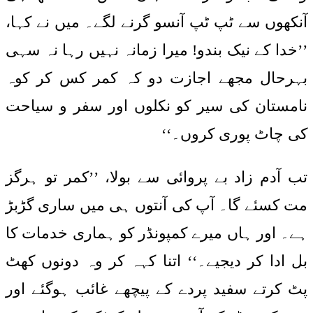
آنکھوں سے ٹپ ٹپ آنسو گرنے لگے۔ میں نے کہا،
’’خدا کے نیک بندو! میرا زمانہ نہیں رہا نہ سہی
بہرحال مجھے اجازت دو کہ کمر کس کر کوہ
نامستان کی سیر کو نکلوں اور سفر و سیاحت
کی چاٹ پوری کروں۔‘‘
تب آدم زاد بے پروائی سے بولا، ’’کمر تو ہرگز
مت کسئے گا۔ آپ کی آنتوں ہی میں ساری گڑبڑ
ہے۔ اور ہاں میرے کمپونڈر کو ہماری خدمات کا
بل ادا کر دیجیے۔‘‘ اتنا کہہ کر وہ دونوں کھٹ
پٹ کرتے سفید پردے کے پیچھے غائب ہوگئے اور