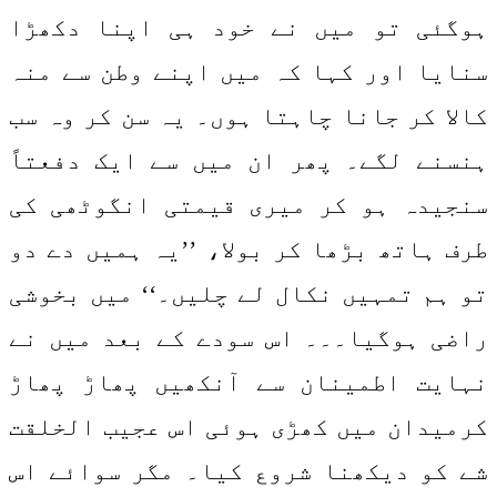
ہوگئی تو میں نے خود ہی اپنا دکھڑا
سنایا اور کہا کہ میں اپنے وطن سے منہ
کالا کر جانا چاہتا ہوں۔ یہ سن کر وہ سب
ہنسنے لگے۔ پھر ان میں سے ایک دفعتاً
سنجیدہ ہو کر میری قیمتی انگوٹھی کی
طرف ہاتھ بڑھا کر بولا، ’’یہ ہمیں دے دو
تو ہم تمہیں نکال لے چلیں۔‘‘ میں بخوشی
راضی ہوگیا۔۔۔ اس سودے کے بعد میں نے
نہایت اطمینان سے آنکھیں پھاڑ پھاڑ
کرمیدان میں کھڑی ہوئی اس عجیب الخلقت
شے کو دیکھنا شروع کیا۔ مگر سوائے اس