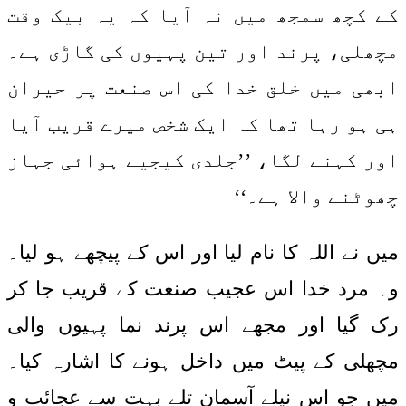
کے کچھ سمجھ میں نہ آیا کہ یہ بیک وقت
مچھلی، پرند اور تین پہیوں کی گاڑی ہے۔
ابھی میں خلق خدا کی اس صنعت پر حیران
ہی ہو رہا تھا کہ ایک شخص میرے قریب آیا
اور کہنے لگا، ’’جلدی کیجیے ہوائی جہاز
چھوٹنے والا ہے۔‘‘
میں نے اللہ کا نام لیا اور اس کے پیچھے ہو لیا۔
وہ مرد خدا اس عجیب صنعت کے قریب جا کر
رک گیا اور مجھے اس پرند نما پہیوں والی
مچھلی کے پیٹ میں داخل ہونے کا اشارہ کیا۔
میں جو اس نیلے آسمان تلے بہت سے عجائب و