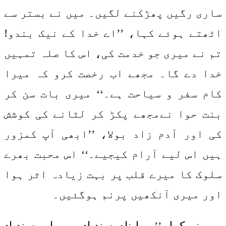
ساری رگیں پھڑکنے لگیں۔ میں نے بستر سے
اٹھتے ہوئے کہا، ’’اے خدا کے نیک بندو!
تم نے میری جو خدمت کی، اس کا صلہ تمہیں
خدا دے گا۔ مجھے اب رخصت کرو کہ میرا
کام سفر و سیاحت ہے۔‘‘ میری بات سن کر
بنت حوا نےمجھے پکڑ کر لٹانے کی کوشش
کی اور آدم زاد بولا، ’’ابھی آپ کمزور
ہیں اس لیے آرام کیجیے۔‘‘ اس محبت بھرے
سلوک کا میرے قلب پر بہت زیادہ اثر ہوا
اور میری آنکھیں پرنم ہوگئیں۔
میں نے کہا، ’’میرا نام سندباد ہے۔ اور سندباد