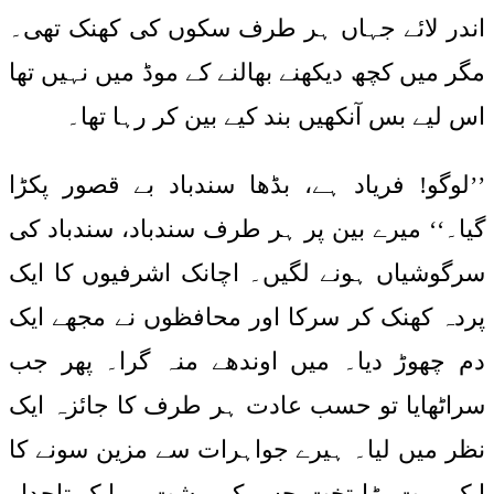
اندر لائے جہاں ہر طرف سکوں کی کھنک تھی۔
مگر میں کچھ دیکھنے بھالنے کے موڈ میں نہیں تھا
اس لیے بس آنکھیں بند کیے بین کر رہا تھا۔
’’لوگو! فریاد ہے، بڈھا سندباد بے قصور پکڑا
گیا۔‘‘ میرے بین پر ہر طرف سندباد، سندباد کی
سرگوشیاں ہونے لگیں۔ اچانک اشرفیوں کا ایک
پردہ کھنک کر سرکا اور محافظوں نے مجھے ایک
دم چھوڑ دیا۔ میں اوندھے منہ گرا۔ پھر جب
سراٹھایا تو حسب عادت ہر طرف کا جائزہ ایک
نظر میں لیا۔ ہیرے جواہرات سے مزین سونے کا
ایک بہت بڑا تخت جس کی پشت پر ایک تاجدار