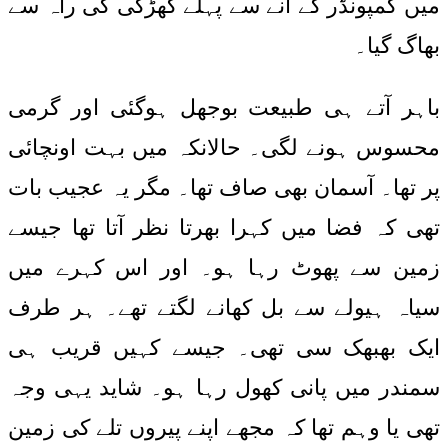
میں کمپونڈر کے آنے سے پہلے کھڑکی کی راہ سے
بھاگ گیا۔
باہر آتے ہی طبیعت بوجھل ہوگئی اور گرمی
محسوس ہونے لگی۔ حالانکہ میں بہت اونچائی
پر تھا۔ آسمان بھی صاف تھا۔ مگر یہ عجیب بات
تھی کہ فضا میں کہرا بھرتا نظر آتا تھا جیسے
زمین سے پھوٹ رہا ہو۔ اور اس کہرے میں
سیاہ ہیولے سے بل کھانے لگتے تھے۔ ہر طرف
ایک بھبھک سی تھی۔ جیسے کہیں قریب ہی
سمندر میں پانی کھول رہا ہو۔ شاید یہی وجہ
تھی یا وہم تھا کہ مجھے اپنے پیروں تلے کی زمین