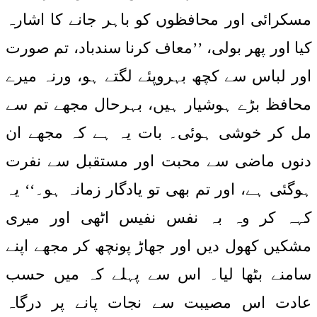
مسکرائی اور محافظوں کو باہر جانے کا اشارہ
کیا اور پھر بولی، ’’معاف کرنا سندباد، تم صورت
اور لباس سے کچھ بہروپئے لگتے ہو، ورنہ میرے
محافظ بڑے ہوشیار ہیں، بہرحال مجھے تم سے
مل کر خوشی ہوئی۔ بات یہ ہے کہ مجھے ان
دنوں ماضی سے محبت اور مستقبل سے نفرت
ہوگئی ہے، اور تم بھی تو یادگار زمانہ ہو۔‘‘ یہ
کہہ کر وہ بہ نفس نفیس اٹھی اور میری
مشکیں کھول دیں اور جھاڑ پونچھ کر مجھے اپنے
سامنے بٹھا لیا۔ اس سے پہلے کہ میں حسب
عادت اس مصیبت سے نجات پانے پر درگاہ