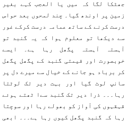
جھٹکا لگا کہ میں یا العجب کہے بغیر
زمین پر اوندھ گیا۔ چند لمحوں بعد حواس
درست کرنے کے ساتھ عمامہ درست کرکے غور
سے دیکھا تو معلوم ہوا کہ یہ گنبد تو
آہستہ آہستہ پگھل رہا ہے۔ ایسے
خوبصورت اور قیمتی گنبد کے پگھل پگھل
کر برباد ہو جانے کے خیال سے میرے دل پر
سانپ لوٹ گیا اور بہت دیر تک لوٹتا
رہا۔۔۔ ذرا دیر تک گنبد سےا ٹھتے ہوئے
قہقہوں کی آواز کو بھولے رہا اور سوچتا
رہا کہ گنبد پگھل کیوں رہا ہے۔۔۔ ابھی