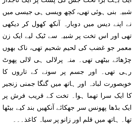
شبیہ بنی ہوئی تھی، کچھ ویسی ہی جیسی میں
نے اپنے دیس میں دوبارہ آنکھ کھول کر دیکھی
تھی اور اس تخت پر شبیہ سے ٹیک لیے ایک زن
معمر جو غضب کی لحیم شحیم تھی، ناک بھوں
چڑھائے بیٹھی تھی۔ منہ پرلالی ہی لالی پھوٹ
رہی تھی۔ اور جسم پر سونے کے تاروں کا
خوبصورت لبادہ اور ہاتھ میں گنگا جمنی زنجیر
کا ایک سرا تھما ہوا۔ تخت کے قریب فرش پر
ایک بڈھا پھونس سر جھکائے آنکھیں بند کیے بیٹھا
تھا۔ ہاتھ میں قلم اور زانو پر سیاہ کاغذ۔۔۔