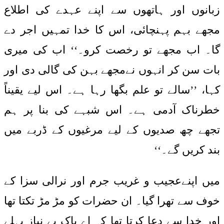
زبانوں اور ہاتھوں سے اپنے عہدے کی اطلاع
مجھے بہم پہنچائی، اس کا خدا تمہیں اجر دے
گا۔ اب مجھے تو رخصت کرو۔‘‘ اب کی میری
بات سن کر انہوں نےمجھے بہن کی گالی دی اور
کہا، ’’سالے تو علم بگھا رہا ہے۔ اس لیے یقیناً
خطرناک آدمی ہے۔ اس شبہے کی بنا پر ہم
تجھے چھ صدیوں کے لیے مرغیوں کے ڈربے میں
بند کریں گے۔‘‘
میں اپنےعجیب و غریب جرم اور نرالی سزا کے
خوف سے تھرا گیا۔ ان حضرات کو مڑ مڑ تکتا تھا
اور خدا سے دعا کرتا تھا کہ اے پاک بے نیاز پہلے