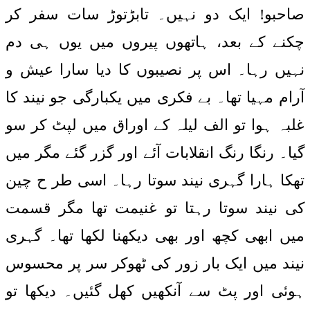
صاحبو! ایک دو نہیں۔ تابڑتوڑ سات سفر کر
چکنے کے بعد، ہاتھوں پیروں میں یوں ہی دم
نہیں رہا۔ اس پر نصیبوں کا دیا سارا عیش و
آرام مہیا تھا۔ بے فکری میں یکبارگی جو نیند کا
غلبہ ہوا تو الف لیلہ کے اوراق میں لپٹ کر سو
گیا۔ رنگا رنگ انقلابات آئے اور گزر گئے مگر میں
تھکا ہارا گہری نیند سوتا رہا۔ اسی طر ح چین
کی نیند سوتا رہتا تو غنیمت تھا مگر قسمت
میں ابھی کچھ اور بھی دیکھنا لکھا تھا۔ گہری
نیند میں ایک بار زور کی ٹھوکر سر پر محسوس
ہوئی اور پٹ سے آنکھیں کھل گئیں۔ دیکھا تو