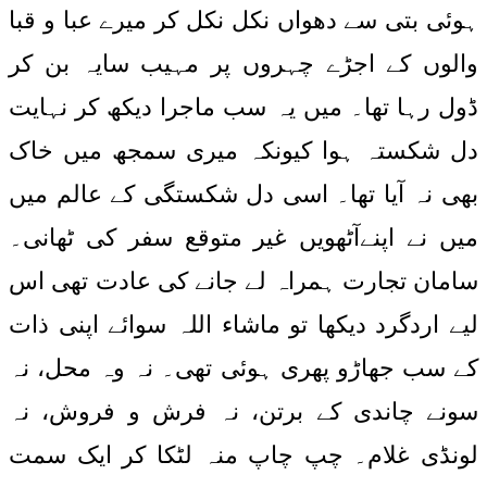
ہوئی بتی سے دھواں نکل نکل کر میرے عبا و قبا
والوں کے اجڑے چہروں پر مہیب سایہ بن کر
ڈول رہا تھا۔ میں یہ سب ماجرا دیکھ کر نہایت
دل شکستہ ہوا کیونکہ میری سمجھ میں خاک
بھی نہ آیا تھا۔ اسی دل شکستگی کے عالم میں
میں نے اپنےآٹھویں غیر متوقع سفر کی ٹھانی۔
سامان تجارت ہمراہ لے جانے کی عادت تھی اس
لیے اردگرد دیکھا تو ماشاء اللہ سوائے اپنی ذات
کے سب جھاڑو پھری ہوئی تھی۔ نہ وہ محل، نہ
سونے چاندی کے برتن، نہ فرش و فروش، نہ
لونڈی غلام۔ چپ چاپ منہ لٹکا کر ایک سمت