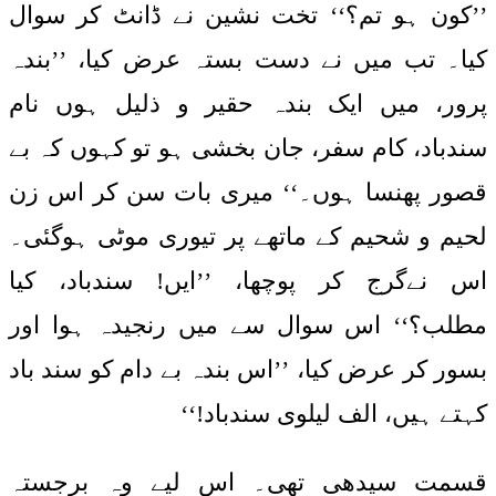
’’کون ہو تم؟‘‘ تخت نشین نے ڈانٹ کر سوال
کیا۔ تب میں نے دست بستہ عرض کیا، ’’بندہ
پرور، میں ایک بندہ حقیر و ذلیل ہوں نام
سندباد، کام سفر، جان بخشی ہو تو کہوں کہ بے
قصور پھنسا ہوں۔‘‘ میری بات سن کر اس زن
لحیم و شحیم کے ماتھے پر تیوری موٹی ہوگئی۔
اس نےگرج کر پوچھا، ’’ایں! سندباد، کیا
مطلب؟‘‘ اس سوال سے میں رنجیدہ ہوا اور
بسور کر عرض کیا، ’’اس بندہ بے دام کو سند باد
کہتے ہیں، الف لیلوی سندباد!‘‘
قسمت سیدھی تھی۔ اس لیے وہ برجستہ