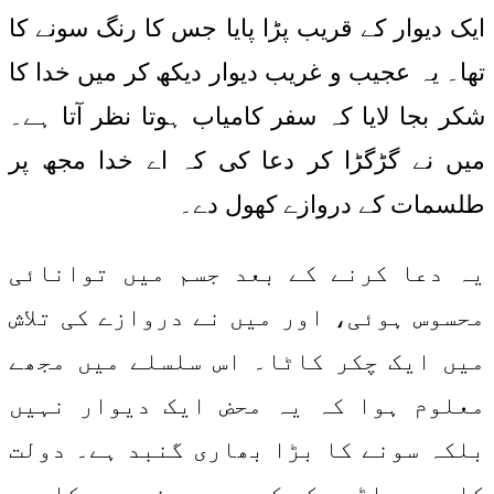
ایک دیوار کے قریب پڑا پایا جس کا رنگ سونے کا
تھا۔ یہ عجیب و غریب دیوار دیکھ کر میں خدا کا
شکر بجا لایا کہ سفر کامیاب ہوتا نظر آتا ہے۔
میں نے گڑگڑا کر دعا کی کہ اے خدا مجھ پر
طلسمات کے دروازے کھول دے۔
یہ دعا کرنے کے بعد جسم میں توانائی
محسوس ہوئی، اور میں نے دروازے کی تلاش
میں ایک چکر کاٹا۔ اس سلسلے میں مجھے
معلوم ہوا کہ یہ محض ایک دیوار نہیں
بلکہ سونے کا بڑا بھاری گنبد ہے۔ دولت
کا یہ پہاڑ دیکھ کر میرے منہ میں کلیوں