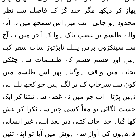
پھاڑ کر دیکھا مگر چند گز کے فاصلے سے نظر
محدود ہو جاتی۔ تب میں اس سمجھ میں نہ آنے
والے طلسم پر غضب ناک ہوا کہ آخر میں نے آج
سے سینکڑوں برس پہلے تابڑتوڑ سات سفر کیے
ہیں اور قسم قسم کے طلسمات سے چٹکی
بجاتے میں واقف ہوگیا۔ پھر اس طلسم میں
کون سے سرخاب کے پر لگے ہیں جو کچھ پلے ہی
نہیں پڑتا۔ اب جو میں نے غصے سے تنتنا کر ایک
جست لگائی تو معاً کسی چیز سے ٹکرا کر غش
کھا گیا۔ خدا جانے کتنی دیر بعد انہی غیر انسانی
قہقہوں کی آواز سے ہوش میں آیا تو اپنے تئیں