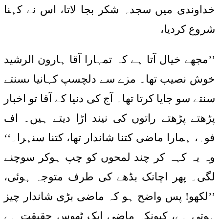
خداوندی میں سجدہ شکر بجا لاتا، اس نے کہنا
شروع کردیا،
’’مجھے خیال آتا ہے کہ تمہارا آقا ہارون الرشید
خوش نصیب تھا۔ مزے سے دلچسپ کہانیا ںسنتے
سنتے سو جایا کرتا تھا۔ آج کی دنیا کے آقا تو اخبار
پڑھتے پڑھتے راتوں کی نیند اڑا دیتے ہیں۔ اف
فوہ، ہمارا ماضی کتنا شاندار تھا، کتنا سنہرا۔‘‘
وہ یہ کہہ کر چند لمحوں کو چپ ہوکر سوچنے
لگی۔ پھر اچانک بڈھے کی طرف متوجہ ہوئی،
’’لکھو! پس واضح ہو کہ ماضی بڑی شاندار چیز
ہوتی ہے، کیونکہ ماضی ایک ٹھوس حقیقت ہے