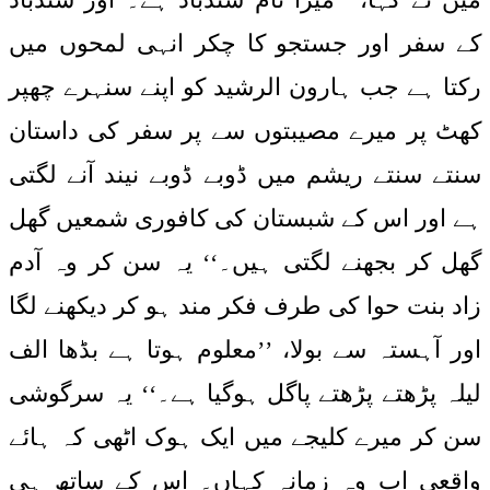
کے سفر اور جستجو کا چکر انہی لمحوں میں
رکتا ہے جب ہارون الرشید کو اپنے سنہرے چھپر
کھٹ پر میرے مصیبتوں سے پر سفر کی داستان
سنتے سنتے ریشم میں ڈوبے ڈوبے نیند آنے لگتی
ہے اور اس کے شبستان کی کافوری شمعیں گھل
گھل کر بجھنے لگتی ہیں۔‘‘ یہ سن کر وہ آدم
زاد بنت حوا کی طرف فکر مند ہو کر دیکھنے لگا
اور آہستہ سے بولا، ’’معلوم ہوتا ہے بڈھا الف
لیلہ پڑھتے پڑھتے پاگل ہوگیا ہے۔‘‘ یہ سرگوشی
سن کر میرے کلیجے میں ایک ہوک اٹھی کہ ہائے
واقعی اب وہ زمانہ کہاں۔ اس کے ساتھ ہی