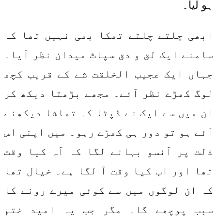
ہو لیا۔
ابھی چلتے چلتے تھکا بھی نہیں تھا کہ
سامنے ایک لق و دق سپاٹ میدان نظر آیا۔
جہاں ایک عجیب الخلقت شے کے قریب کچھ
لوگ کھڑے نظر آئے۔ مجھے بڑھتا دیکھ کر
ان میں سے ایک نے ڈپٹا کہ تماشا دیکھنے
آئے ہو تو دور ہی کھڑے رہو۔ میں اپنی اس
ذلت پر آنسو بہانے لگا کہ آہ کیا وقت
تھا اور اب کیا وقت آ لگا ہے۔ خیال تھا
کہ ان لوگوں میں سے کوئی میرے رونے کا
سبب پوچھے گا۔ مگر جب یہ امید ختم