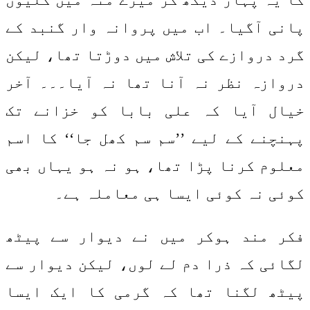
پانی آگیا۔ اب میں پروانہ وار گنبد کے
گرد دروازے کی تلاش میں دوڑتا تھا، لیکن
دروازہ نظر نہ آنا تھا نہ آیا۔۔۔ آخر
خیال آیا کہ علی بابا کو خزانے تک
پہنچنے کے لیے ’’سم سم کھل جا‘‘ کا اسم
معلوم کرنا پڑا تھا، ہو نہ ہو یہاں بھی
کوئی نہ کوئی ایسا ہی معاملہ ہے۔
فکر مند ہوکر میں نے دیوار سے پیٹھ
لگائی کہ ذرا دم لے لوں، لیکن دیوار سے
پیٹھ لگنا تھا کہ گرمی کا ایک ایسا