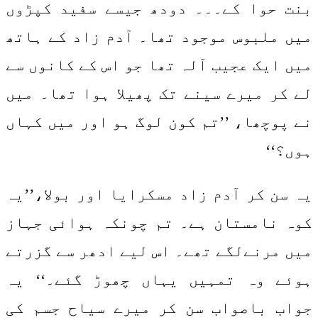
بنت حوا کے۔۔۔ دودھ جیسے سفید کپڑوں
میں ملبوس موجود تھا۔ آدم زاد کے ہاتھ
میں ایک عجیب آلہ تھا جو اس کے کانوں سے
لے کر میرے سینے تک پھیلا ہوا تھا۔ میں
نے پوچھا، ’’تم کون لوگ ہو اور میں کہاں
ہوں؟‘‘
یہ سن کر آدم زاد مسکرایا اور بولا،’’یہ
کوہ نامستان ہے۔ تم چونکہ ہوائی جہاز
میں مرنےلگے تھے۔ اس لیے ادھر سے گزرتے
ہوئے وہ تمہیں یہاں چھوڑ گئے۔‘‘ یہ
جواب باصواب سن کر میرے سیاح جسم کی