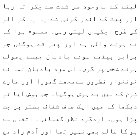
لینے کے باوجود سر شدت سے چکراتا رہا
اور پیٹ کے اندر کوئی شے رہ رہ کر الو
کی طرح اچکیاں لیتی رہی۔ معلوم ہوا کہ
قے ہونے والی ہے اور پھر قے ہوگئی جو
برابر بیٹھے ہوئے بادبان جیسے پھولے
ہوئے شخص پر گری۔ اس مرد بادبان نما نے
خونخوار نظروں سےمجھے گھورا اور مارے
شرم کے میں بے ہوش ہوگیا۔ جب ہوش آیا تو
دیکھا کہ میں ایک صاف شفاف بستر پر چت
پڑا ہوں۔ اردگرد نظر گھمائی۔ اتفاق سے
ہو کا عالم بھی نہیں تھا اور آدم زاد مع