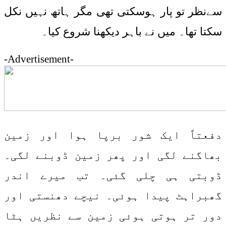
سےنظر تو پار ہوسکتی تھی مگر ہاتھ نہیں نکل
سکتا تھا۔ میں نے باہر دیکھنا شروع کیا۔
-Advertisement-
دفعتاً ایک شور برپا ہوا اور زمین
بھاگنے لگی اور پھر زمین ڈوبنے لگی۔
ڈوبتی ہی چلی گئی۔ تب میرے اندر
گھبراہٹ پیدا ہوئی۔ نیچے دھنستی اور
دور تر ہوتی ہوئی زمین سے نظریں ہٹا