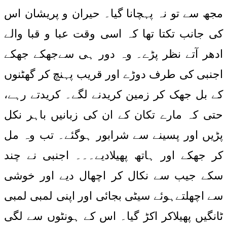
مجھ سے تو نہ پہچانا گیا۔ حیران و پریشان اس
کی جانب تکتا تھا کہ اسی وقت عبا و قبا والے
ادھر آتے نظر پڑے۔ وہ دور ہی سےجھکے جھکے
اجنبی کی طرف دوڑے اور قریب پہنچ کر گھٹنوں
کے بل جھک کر زمین کریدنے لگے۔ کریدتے رہے،
حتی کہ مارے تکان کے ان کی زبانیں باہر نکل
پڑیں اور پسینے سے شرابور ہوگئے۔ تب وہ مل
کر جھکے اور ہاتھ پھیلادیے۔۔۔ اجنبی نے چند
سکے جیب سے نکال کر اچھال دیے اور خوشی
سے اچھلتےہوئے سیٹی بجائی اور اپنی لمبی لمبی
ٹانگیں پھیلاکر اکڑ گیا۔ اس کے ہونٹوں سے لگی