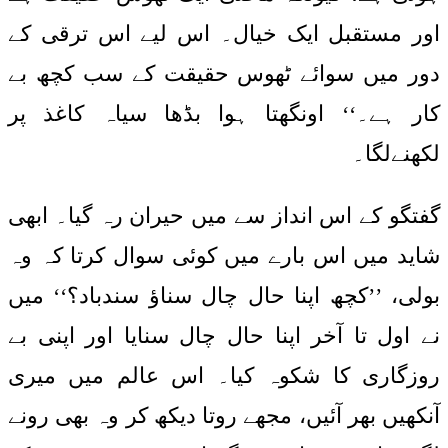
اور مستقبل ایک خیال۔ اس لیے اس ترقی کے
دور میں سوائے ٹھوس حقیقت کے سب کچھ بے
کار ہے۔‘‘ اونگھتا ہوا بڈھا سیاہ کاغذ پر
لکھنےلگا۔
گفتگو کے اس انداز سے میں حیران رہ گیا۔ ابھی
شاید میں اس بارے میں کوئی سوال کرتا کہ وہ
بولی، ’’کچھ اپنا حال چال سناؤ سندباد؟‘‘ میں
نے اول تا آخر اپنا حال چال سنایا اور اپنی بے
روزگاری کا شکوہ کیا۔ اس عالم میں میری
آنکھیں بھر آئیں، مجھے روتا دیکھ کر وہ بھی رونے