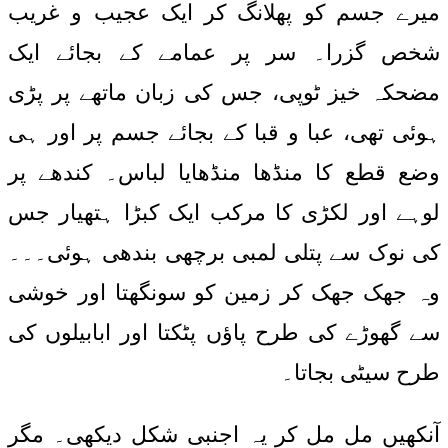
میرے جسم کو پھلانگ کر ایک عجیب و غریب
شخص گزرا۔ سر پر عمامے کے بجائے ایک
مضحکہ خیز ٹوپی، جس کی زبان ماتھے پر پڑی
ہوئی تھی، عبا و قبا کے بجائے جسم پر اور ہی
وضع قطع کا منڈھا منڈھایا لباس۔ کندھے پر
لوہے اور لکڑی کا مرکب ایک کبڑا ہتھیار جس
کی نوک سے پتلی لمبی برچھی بندھی ہوئی۔۔۔
وہ جھک جھک کر زمین کو سونگھتا اور خوشی
سے گھوڑے کی طرح پاؤں پٹکتا اور ابابیلوں کی
طرح سیٹی بجاتا۔
آنکھیں مل مل کر یہ اجنبی شکل دیکھی۔ مگر