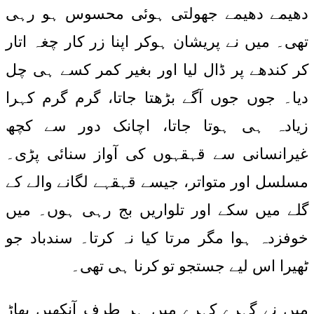
دھیمے دھیمے جھولتی ہوئی محسوس ہو رہی
تھی۔ میں نے پریشان ہوکر اپنا زر کار چغہ اتار
کر کندھے پر ڈال لیا اور بغیر کمر کسے ہی چل
دیا۔ جوں جوں آگے بڑھتا جاتا، گرم گرم کہرا
زیادہ ہی ہوتا جاتا، اچانک دور سے کچھ
غیرانسانی سے قہقہوں کی آواز سنائی پڑی۔
مسلسل اور متواتر، جیسے قہقہے لگانے والے کے
گلے میں سکے اور تلواریں بج رہی ہوں۔ میں
خوفزدہ ہوا مگر مرتا کیا نہ کرتا۔ سندباد جو
ٹھیرا اس لیے جستجو تو کرنا ہی تھی۔
میں نے گہرے کہرے میں ہر طرف آنکھیں پھاڑ