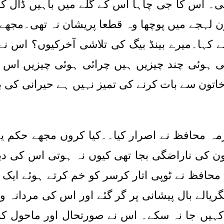
ھی۔ اس کا جی چاہا اس کے گلے میں باہیں ڈال کر
 لہجے میں پوچھا وہ قطعا پریشان نہ تھی۔مجھے
نے کہا۔میرے بینڈ بیگ کی تلاشی آخرکیوں؟ اس نے
ئی ہوئی چند چیزیں ہیں چرائی ہوئی چیزیں ا
ون سے بات کرنے کی تمیز نہیں ہے حیرانی کی با
ہ محافظ نے اصرار کیا۔۔کیا کروں مجھے حکم یہی
کی ناراضگی بجا تھی کیوں نہ ہوتی اس کی دیانت 
 محافظ نے ٹوپی اتار کرسر کو خم کرتے ہوئے ایک 
گریالے بال پیشانی پر گر گئے اور اس کی مردان
ہ کہیں جا نہ سکے۔ اس نے صورتحال اور ماحول ک