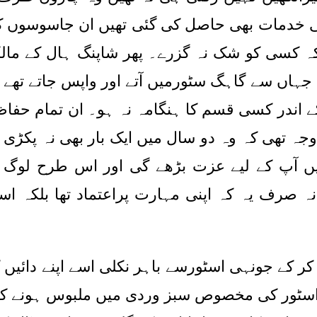
ی خدمات بھی حاصل کی گئی تھیں ان جاسوسوں کا
کسی کو شک نہ گزرے۔ پھر شاپنگ ہال کے مالکا
جہاں سے گاہگ سٹورمیں آتے اور واپس جاتے تھے
ورکے اندر کسی قسم کا ہنگامہ نہ ہو۔ ان تمام ح
ہی وجہ تھی کہ وہ دو سال میں ایک بار بھی نہ پک
میں آپ کے لیے عزت بڑھے گی اور اس طرح لوگ 
ف یہ کہ اپنی مہارت پراعتماد تھا بلکہ اسے ی
 کر کے جونہی اسٹورسے باہر نکلی اسے اپنے دائی
ظ اسٹور کی مخصوص سبز وردی میں ملبوس ہونے 