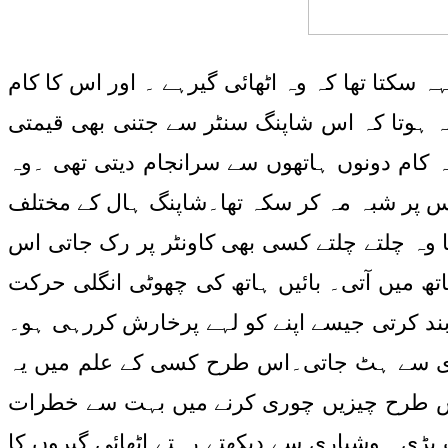
کتا تھا کہ وہ اٹھائی گیرہے ۔ اور اس کا کام
نہ ہوتا کہ اس شاپنگ سنٹر سے جتنی بھی قیمتی
 کام دونوں ہاتھوں سے سرانجام دیتی تھی ۔وہ
س پر شبہ مہ کر سکہ تھا۔شاپنگ ہال کے مختلف
تا وہ چلتے چلتے کسی بھی کاونٹر پر رک جاتی اس
اتھ میں آتی۔ بائیں ہاتھ کی چھوٹی انگلی حرکت
بند کرتی جیسے اپنے کو لہے پرخارش کررہی ہو۔
تیزی سے ہٹ جاتی۔اس طرح کسی کے علم میں یہ
ے اس طرح چیزیں چوری کرنے میں بہت سے خطرات
بڑی ہوشیاری سے دیکھتے رہتے اٹھائی گیروں کا