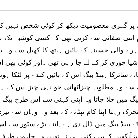
 پر گہری معصومیت دیکھ کر کوئی شخص نہیں کہہ س
ام اتنی صفائی سے کرتی تھی کہ کسی کوشبہ تک 
والی حسینہ کے بائیں ہاتھ کا کھیل سے وہ یہ
یا چوری کر کے لے جا رہی تھی ۔اور کوئی بھی ا
نے سائزکا ہینڈ بیگ اس کے بائیں کندے پر لٹکا ہو
تھ سے وہ مطلوبہ چیزاٹھاتی جو نہی چیز اس کے ہ
بیگ میں چلا جاتا وہ اپنی کہنی سے اس طرح بیگ 
ک رہتا اپنا کام نپٹانے کے بعد وہ وہاں سے 
رکے بینڈ بیگ میں ڈال دی ہے۔اتنے بڑے سٹور س
زآنکھیں کہیں رکتی ہی نہ تھیں وہ چاروں طرف 