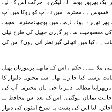
 ایک بھرپور بوسہ لے لیکن یہ حرکت اس کے لیے
 افسوس ہے محترمہ میں نے آپ کو روکا میں آپ
 پھر ٹھہرے ہوئے لہجے میں پوچھا:محترمہ مجھے
س کی معصومیت سے پر گہری جھیل کی طرح نیلی
ت ہے کیا میں اٹھائی گیر نظر آتی ہوں؟ اس کی
 ملا ہے۔۔حکم ، اس کے ماتھے پرتیوریاں پھیل
پرشبہ کیا جا رہا تھا۔ اسے مجبوبہ دلنواز کا
بارپھراپنا مطالبہ دہرایا جی ہاں محترمہ آپ کی
ہ وجاہت نمایاں ہوگئی۔ اس کے بعد اس محافظ نے
اجائزہ لیا اس کی پشت پہ سرخ اینٹوں کی دیوار