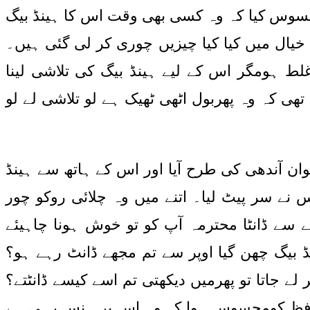
 محسوس کیا کہ وہ کسی بھی وقت اس کا ہینڈ بیگ
یال میں کیا کیا چیزیں چوری کر لی گئی ہیں۔
غلط ہومگر اس کے لیے ہینڈ بیگ کی تلاشی لینا
ی کہ وہ پھربول اٹھی ٹھیک ہے لو تلاشی لے لو
وان آندھی کی طرح آیا اور اس کے ہاتھ سے ہینڈ
 نے سر پیٹ لیا۔ اتنے میں وہ چلائی روکو چور
ے سے ڈانٹا محترمہ آپ کو تو خوش ہونا چاہیئے
نڈ بیگ چھن گیا اوپر سے تم مجھے ڈانٹ رہے ہو؟
ے جاتا تو پھرمیں دیکھتی تم اسے کیسے ڈانٹتے؟
 محافظ کومحسوس ہوا کہ وہ اس پر ہنس رہی ہے