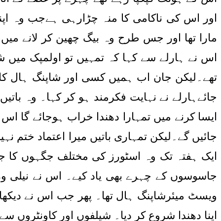
اور اس کی ناکامی کا منہ چڑارہی ہےجب وہ اپنے
مارا تھا اور جس طرح وہ بیگ چھین کر لانے میں 
اس نے ہارلے سے کہا کہ تمہیں تو اولمپک میں ش
تھے۔لیکن جان اب ہمیں کسی اور شاپنگ ہال کارخ
جائےہارلے نے نہایت فکرمند ہو کر کہا۔ وہ باتیں ب
ایسا کرنے میں تمہارا دهندا خراب ہوجائے گا اس
جائیں گے۔لیکن تمہاری باتیں میرا اعتماد ختم نہ
ایک ہفتہ تک وہ اسٹورز کی مختلف جگہوں کا جائ
جاسوسوں کے چہرے بھی یاد کیے۔ اس نے نیلی وردی
ویسٹ میئرشاپنگ ہال تھا۔ پھر جب اس نے دیکھا 
اپنا دھندا شروع کر دیا۔ شیلفوں اور کاونٹروں سے