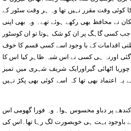
 کوئی وقت مقرر نہیں تھا وہ ہر وقت سٹور کے
ن نے محافظ بھی رکھے ہوئے تھے۔ وہ بھی اپنی
 جب کسی گاہگ پر ان کو شک ہوتا تو ان کوسٹور
فاظتی اقدامات کے با وجود اسے کسی قسم کا خوف
ڑی گئی اورنہ ہی کسی نے اس شبہ ظاہر کیا اس کا
چوریا اٹھائی گیراورایک شریف شہری میں تمیز
ہ اعتماد بھی تھا کہ اسے کوئی بھی پکڑ نہیں
ں کندھے پر دباو محسوس ہوا۔ وہ فورا گھومی اس
کے باوجود بہت ہی خوبصورت لگ رہا تھا۔اس کی