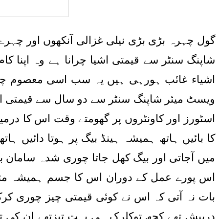
گول چہرہ بڑی بڑی نیلی غزالی آنکھوں اور چہرے
شاپنگ سنٹر سے قیمتی اشیا چرانا ہے وہ اپنا ک
اشیاء غائب ہورہی ہیں یہ سب اسی معصوم چہرے 
ویسٹ میئر شاپنگ سنٹر سے دو سال سے قیمتی اش
اسٹورز اور کاونٹروں پر گھومتے وقت اس کا درمیا
کا بائیں ہاتھ ہمیشہ ہینڈ بیگ پر ہوتا دائیں ہا
میں آجاتی اور بیگ کھل جاتا چوری شدہ سامان 
اس پورے عمل کے دوران اس کا جسم ہمیشہ متحر
بات نہ آتی کہ اس نے کوئی قیمتی چیز چوری ک
درپیش تھے کچھ توکلرک ہی بہت تیزتھے ان کی تی