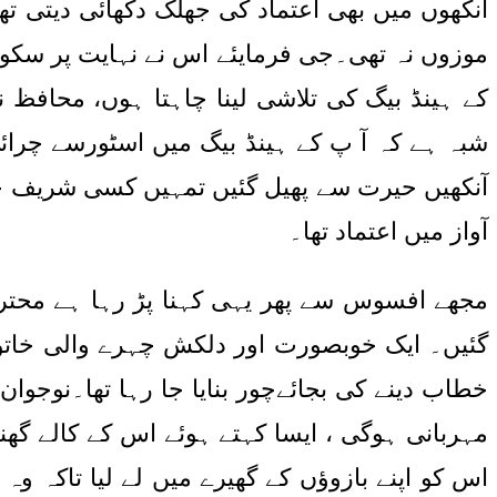
آنکھوں میں بھی اعتماد کی جھلک دکھائی دیتی ت
موزوں نہ تھی۔جی فرمایئے اس نے نہایت پر سکون
کے ہینڈ بیگ کی تلاشی لینا چاہتا ہوں، محافظ 
شبہ ہے کہ آ پ کے ہینڈ بیگ میں اسٹورسے چرا
آنکھیں حیرت سے پھیل گئیں تمہیں کسی شریف خات
آواز میں اعتماد تھا۔
مجھے افسوس سے پھر یہی کہنا پڑ رہا ہے محترم
گئیں۔ ایک خوبصورت اور دلکش چہرے والی خاتون 
خطاب دینے کی بجائےچور بنایا جا رہا تھا۔نوجوان
مہربانی ہوگی ، ایسا کہتے ہوئے اس کے کالے گھن
اس کو اپنے بازوؤں کے گھیرے میں لے لیا تاکہ و