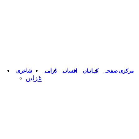
مرکزی صفحہ
کہانیاں
افسانے
ڈرامے
شاعری
غزلیں