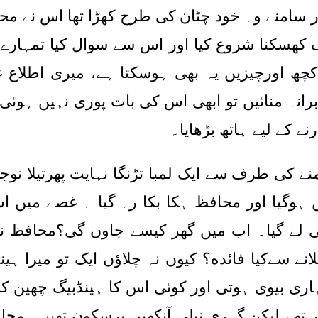
 اور سامنے وہ خود چٹان کی طرح کھڑا تھا اس نے
ھسکنا شروع کیا اور اس سے سوال کیا تمہارے خ
کچھ اورچیزیں یہ بھی ہوسکتا ہے، میری اطلاع 
ہ منائیں تو ابھی اس کی بات پوری نہیں ہوئی تھ
ے کے لیے ہاتھ بڑھایا۔
نے کی طرف سے ایک لمبا تڑنگا نہایت پھرتیلا نوج
ہوگیا اور محافظ ہکا بکا رہ گیا ۔ غصے میں اس
ھی لے گیا۔ اب میں گھر کیسے جاوں گی؟محافظ ن
انے سےکیا فائده؟ کیوں نہ چلاؤں ایک تو میرا ہی
ری بیوی ہوتی اور کوئی اس کا ہینڈبیگ چھین کر ل
ار تھے لیکن گہری نیلی آنکھیں پرسکون تھیں۔