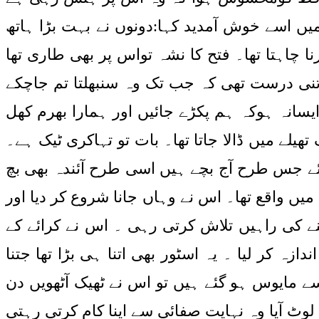
یں اسے خوش آمدید کہا:دونوں نے بہت بڑا ہاتھ
 چاہتا تھا۔ فتح کا نشہ تواس پر بھی طاری تھا
اتنی درست تھی کہ جب تک وہ سنبھلتا تم جاچکے
سانہ ہوکہ ہم پکڑے جائیں اور ہمارا بھرم کھل
تھیلے میں ڈالا جاتا تھا۔ بات تو تہاکری ٹیک ہے۔
ہیئے جس طرح آج بچے ہیں اسی طرح آئندہ بھی بچ
یں واقع تھا۔ اس نے وہاں جانا شروع کر دیا اور
نے کی راہیں تلاش کرتی رہی ۔ اس نے کرائے کے
 کر لیا ۔ یہ اسٹور بھی اتنا ہی بڑا تھا جتنا
ے مایوس ہو گئے ہیں تو اس نے ٹھیک آٹھویں دن
 لوٹ آیا وہ نہایت صفائی سے اپنا کام کرتی رہتی