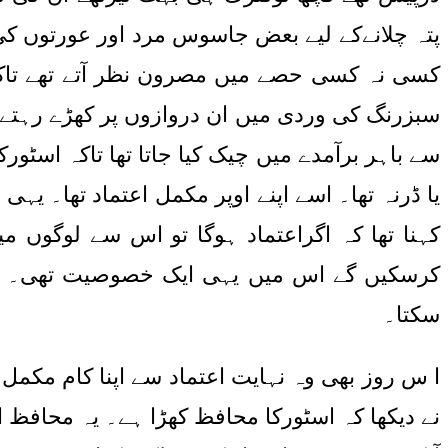
پتہ چلانےکے لیے بعض جاسوس مرد اور عورتوں ک
کسی نہ کسی حصے میں مصرون نظر آتے تھے تاکہ 
سبزرنگ کی وردی میں ان دروازوں پر کھڑے رہتے 
سے باہر برآمدے میں چیک کیا جاتا تھا تاکہ اسٹ
یا ڈرنہ تھا۔ اسے اپنے اوپر مکمل اعتماد تھا۔ ی
کہنا تھا کہ اگراعتماد ہوگا تو اس سے لوگوں 
کرسکیں گے اس میں یہی ایک خصوصیت تھی۔ نہ صر
سکتا۔
ا س روز بھی وہ نہایت اعتماد سے اپنا کام مکمل
نے دیکھا کہ اسٹورکا محافظ کھڑا ہے۔ یہ محاف