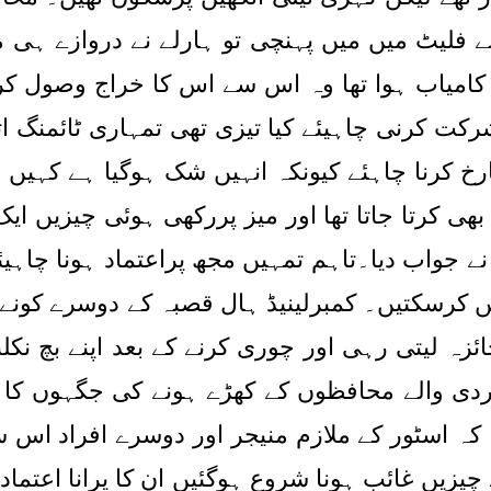
 فلیٹ میں میں پہنچی تو ہارلے نے دروازے ہی م
کامیاب ہوا تھا وہ اس سے اس کا خراج وصول کرنا
رکت کرنی چاہیئے کیا تیزی تھی تمہاری ٹائمنگ 
 کرنا چاہئے کیونکہ انہیں شک ہوگیا ہے کہیں ای
ھی کرتا جاتا تھا اور میز پررکھی ہوئی چیزیں ایک 
 نے جواب دیا۔تاہم تمہیں مجھ پراعتماد ہونا چا
یں کرسکتیں۔ کمبرلینیڈ ہال قصبہ کے دوسرے کونے م
زہ لیتی رہی اور چوری کرنے کے بعد اپنے بچ نکل
 والے محافظوں کے کھڑے ہونے کی جگہوں کا اندازہ
کہ اسٹور کے ملازم منیجر اور دوسرے افراد اس س
 چیزیں غائب ہونا شروع ہوگئیں ان کا پرانا اعتماد