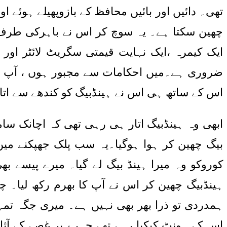
تھی۔ دائیں اور بائیں محافظ کے بازوپھیلے ہوئے
چھین سکتا ہے۔ یہ سوچ کر اس نے باہرکی طرف ک
ایک کیمرہ ،ایک نہایت قیمتی سگریٹ لائٹر اور 
ضروری ہے۔میں احکامات سے مجبور ہوں ، آپ بران
اس کے ساتھ ہی اس نے ہینڈبیگ کو کندھے سے اتارن
ابھی وہ ہینڈبیگ اتار ہی رہی تھی کہ اچانک سام
بیگ چھین کر ہوا ہوگیا۔یہ سب پلک جھپکنے میں 
کوروکو وہ میرا ہینڈ بیگ لے گیا۔ میرے پیسے ب
ہینڈبیگ چھین کر اس نے آپ کا بھرم رکھ لیا۔ چل
ہمدردی تو ذرا بھر بھی نہیں ہے۔ میری جگہ تمہا
اس کے ہونٹ کپکپا رہے تھے چہرے پر غصے کے آث