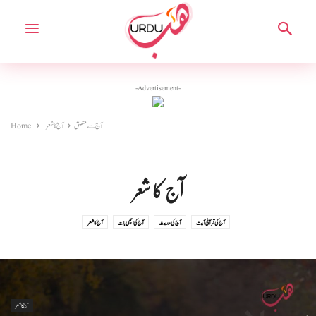
-Advertisement-
آج سے متعلق
آج کا شعر
Home
آج کا شعر
آج کی قرآنی آیت
آج کی حدیث
آج کی اچھی بات
آج کا شعر
آج کا شعر