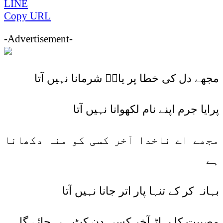
LINE
Copy URL
-Advertisement-
مجھے دل کی خطا پر یاسؔ شرمانا نہیں آتا
پرایا جرم اپنے نام لکھوانا نہیں آتا
مجھے اے ناخدا آخر کسی کو منہ دکھانا
ہے
بہانہ کر کے تنہا پار اتر جانا نہیں آتا
مصیبت کا پہاڑ آخر کسی دن کٹ ہی جائے گا