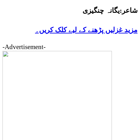
شاعر
:یگانہ چنگیزی
مزید غزلیں پڑھنے کے لیے کلک کریں۔
-Advertisement-