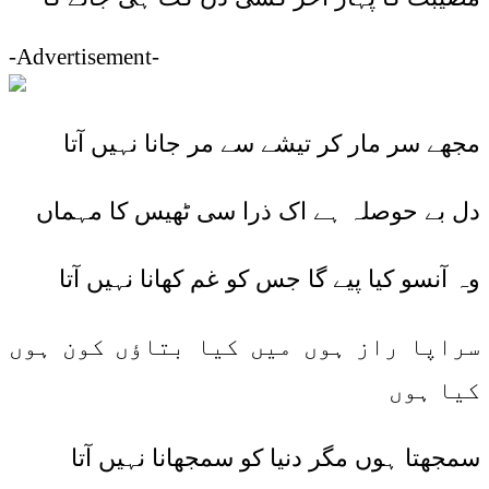
-Advertisement-
مجھے سر مار کر تیشے سے مر جانا نہیں آتا
دل بے حوصلہ ہے اک ذرا سی ٹھیس کا مہماں
وہ آنسو کیا پیے گا جس کو غم کھانا نہیں آتا
سراپا راز ہوں میں کیا بتاؤں کون ہوں
کیا ہوں
سمجھتا ہوں مگر دنیا کو سمجھانا نہیں آتا