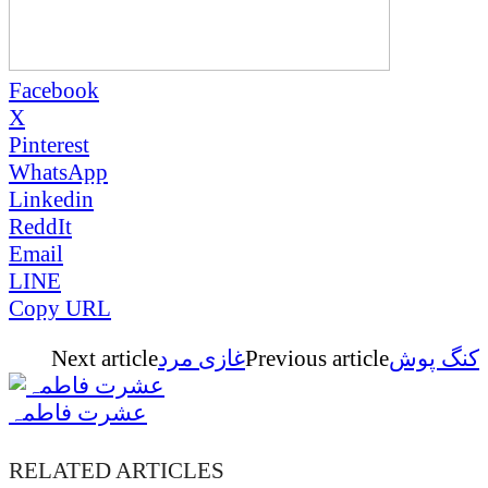
Facebook
X
Pinterest
WhatsApp
Linkedin
ReddIt
Email
LINE
Copy URL
کنگ پوش
Previous article
غازی مرد
Next article
عشرت فاطمہ
RELATED ARTICLES