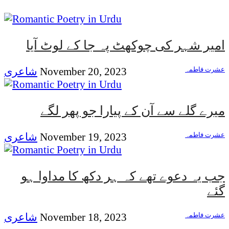
امیر شہر کی چوکھٹ پہ جا کے لوٹ آیا
عشرت فاطمہ
November 20, 2023
شاعری
میرے گلے سے آن کے پیارا جو پھر لگے
عشرت فاطمہ
November 19, 2023
شاعری
جب یہ دعوے تھے کہ ہر دکھ کا مداوا ہو
گئے
عشرت فاطمہ
November 18, 2023
شاعری