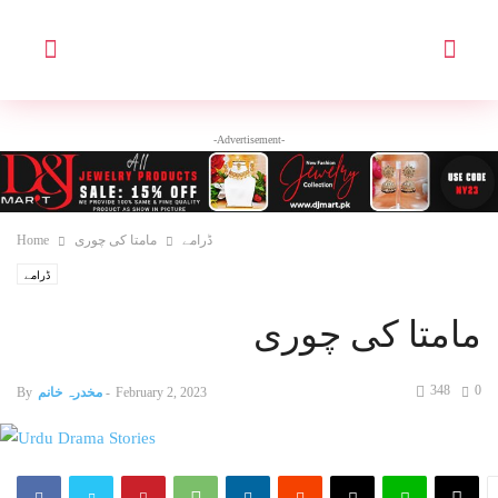
-Advertisement-
ڈرامے
مامتا کی چوری
Home
ڈرامے
مامتا کی چوری
348
0
February 2, 2023
-
مخدرہ خانم
By