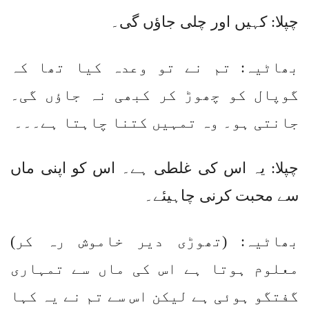
چپلا: کہیں اور چلی جاؤں گی۔
بھاٹیہ: تم نے تو وعدہ کیا تھا کہ
گوپال کو چھوڑ کر کبھی نہ جاؤں گی۔
جانتی ہو۔ وہ تمہیں کتنا چاہتا ہے۔۔۔
چپلا: یہ اس کی غلطی ہے۔ اس کو اپنی ماں
سے محبت کرنی چاہیئے۔
بھاٹیہ: (تھوڑی دیر خاموش رہ کر)
معلوم ہوتا ہے اس کی ماں سے تمہاری
گفتگو ہوئی ہے لیکن اس سے تم نے یہ کہا