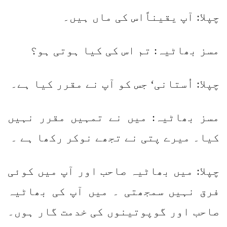
چپلا: آپ یقیناًاس کی ماں ہیں۔
مسز بھاٹیہ: تم اس کی کیا ہوتی ہو؟
چپلا: اُستانی‘ جس کو آپ نے مقرر کیا ہے۔
مسز بھاٹیہ: میں نے تمہیں مقرر نہیں
کیا۔ میرے پتی نے تجھے نوکر رکھا ہے ۔
چپلا: میں بھاٹیہ صاحب اور آپ میں کوئی
فرق نہیں سمجھتی ۔ میں آپ کی بھاٹیہ
صاحب اور گوپوتینوں کی خدمت گار ہوں۔