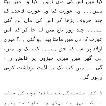
کیا میں اس کی ماں نہیں۔ کیا وہ میرا بیٹا
نہیں۔۔۔ وہ عورت کیا وہ عورت قاعدے کے
چند حروف پڑھا کر اس کی ماں بن گئی
ہے۔۔۔ چند روز باغ میں لے جا کر کیا اس
عورت کے دل میں مامتا پید اہو گئی ہے؟ میری
اولاد پر اسے کیا حق ہے۔۔۔ کب تک وہ میرے
ہی گھر میں میری چیزوں پر قابض رہے
گی۔۔۔ میں کب تک یہ اذّیت برداشت کرتی
رہوں گی۔
ڈاکٹر سنجیدگی کے ساتھ: بچے کی حالت
نازک نہیں ہے لیکن وہ خطرے سے باہر