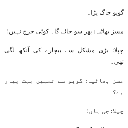
گوپو جاگ پڑا۔
مسز بھاٹیہ: پھر سو جائے گا۔ کوئی حرج نہیں!
چپلا: بڑی مشکل سے بیچارے کی آنکھ لگی
تھی۔
مسز بھاٹیہ: گوپو سے تمہیں بہت پیار
ہے؟
چپلا: جی ہاں!