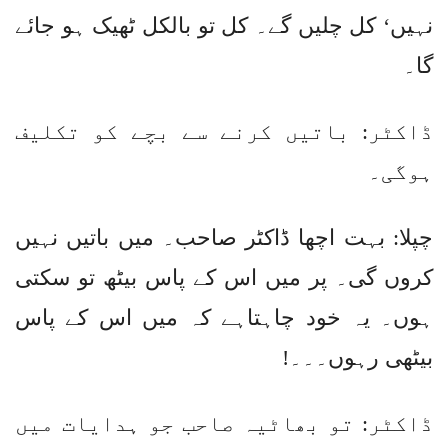
نہیں‘ کل چلیں گے۔ کل تو بالکل ٹھیک ہو جائے
گا۔
ڈاکٹر: باتیں کرنے سے بچے کو تکلیف
ہوگی۔
چپلا: بہت اچھا ڈاکٹر صاحب۔ میں باتیں نہیں
کروں گی۔ پر میں اس کے پاس بیٹھ تو سکتی
ہوں۔ یہ خود چاہتاہے کہ میں اس کے پاس
بیٹھی رہوں۔۔۔!
ڈاکٹر: تو بھاٹیہ صاحب جو ہدایات میں