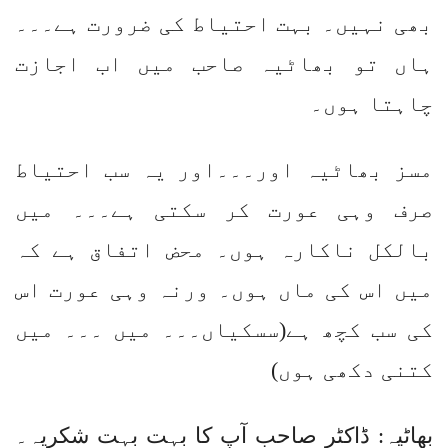
بھی نہیں۔ بہت احتیاط کی ضرورت ہے۔۔۔
ہاں تو بھاٹیہ صاحب میں اب اجازت
چاہتا ہوں۔
مسز بھاٹیہ اور۔۔۔اور یہ سب احتیاط
صرف وہی عورت کر سکتی ہے۔۔۔ میں
بالکل ناکارہ ہوں۔ محض اتفاق ہے کہ
میں اس کی ماں ہوں۔ ورنہ وہی عورت اس
کی سب کچھ ہے(سسکیاں۔۔۔ میں ۔۔۔ میں
کتنی دکھی ہوں)
بھاٹیہ: ڈاکٹر صاحب آپ کا بہت بہت شکریہ۔