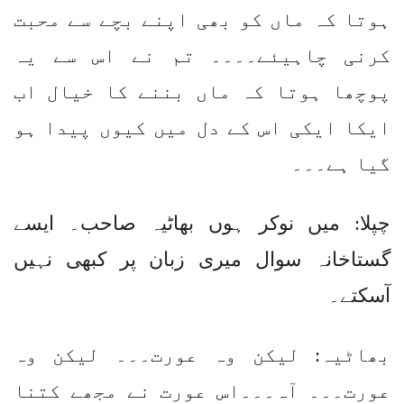
ہوتا کہ ماں کو بھی اپنے بچے سے محبت
کرنی چاہیئے۔۔۔۔ تم نے اس سے یہ
پوچھا ہوتا کہ ماں بننے کا خیال اب
ایکا ایکی اس کے دل میں کیوں پیدا ہو
گیا ہے۔۔۔
چپلا: میں نوکر ہوں بھاٹیہ صاحب۔ ایسے
گستاخانہ سوال میری زبان پر کبھی نہیں
آسکتے۔
بھاٹیہ: لیکن وہ عورت۔۔۔ لیکن وہ
عورت۔۔۔ آہ۔۔۔اس عورت نے مجھے کتنا