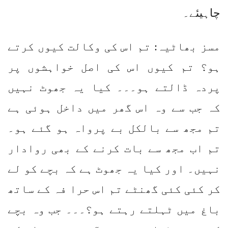
چاہیئے۔
مسز بھاٹیہ: تم اس کی وکالت کیوں کرتے
ہو؟ تم کیوں اس کی اصل خواہشوں پر
پردہ ڈالتے ہو۔۔۔ کیا یہ جھوٹ نہیں
کہ جب سے وہ اس گھر میں داخل ہوئی ہے
تم مجھ سے بالکل بے پرواہ ہو گئے ہو۔
تم اب مجھ سے بات کرنے کے بھی روادار
نہیں۔ اور کیا یہ جھوٹ ہے کہ بچے کو لے
کر کئی کئی گھنٹے تم اس حرا فہ کے ساتھ
باغ میں ٹہلتے رہتے ہو؟۔۔۔ جب وہ بچے