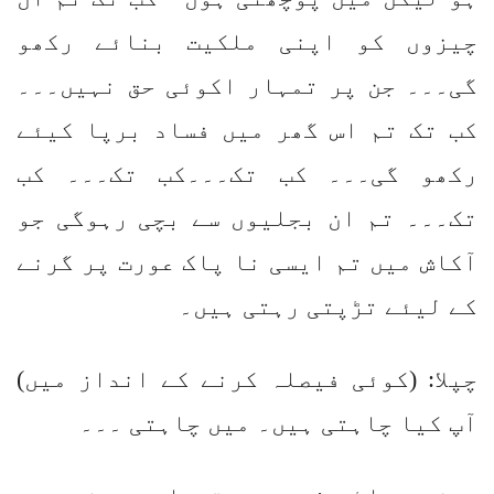
چیزوں کو اپنی ملکیت بنائے رکھو
گی۔۔۔ جن پر تمہار اکوئی حق نہیں۔۔۔
کب تک تم اس گھر میں فساد برپا کیئے
رکھو گی۔۔۔ کب تک۔۔۔کب تک۔۔۔ کب
تک۔۔۔ تم ان بجلیوں سے بچی رہوگی جو
آکاش میں تم ایسی نا پاک عورت پر گرنے
کے لیئے تڑپتی رہتی ہیں۔
چپلا: (کوئی فیصلہ کرنے کے انداز میں)
آپ کیا چاہتی ہیں۔ میں چاہتی ۔۔۔