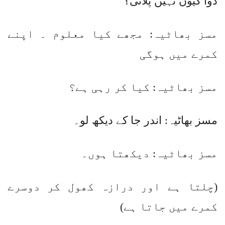
دوا کیوں نہیں پلائی؟
مسز بھاٹیہ: مجھے کیا معلوم ۔ اپنے
کمرے میں ہوگی
مسز بھاٹیہ: کیا کر رہی ہے؟
مسز بھاٹیہ: اندر جا کے دیکھ لو۔
مسز بھاٹیہ: دیکھتا ہوں۔
(چلتا ہے اور درازہ کھول کر دوسرے
کمرے میں جاتا ہے)