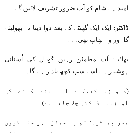
امید ہے شام کو آپ ضرور تشریف لائیں گے۔
ڈاکٹر: ایک ایک گھنٹے کے بعد دوا دینا نہ بھولیئے
گا اور وہ بھاپ بھی۔۔۔
بھاٹیہ: آپ مطمئن رہیں گوپال کی اُستانی
ہوشیار ہے اسے سب کچھ یاد ر ہے گا۔
(دروازہ کھولنے اور بند کرنے کی
آواز۔۔۔ ڈاکٹر چلا جاتا ہے)
مسز بھاٹیہ: تم یہ جھگڑا ہی ختم کیوں