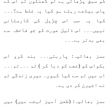
کو سبق پڑھاتی ہے تو گھنٹوں تم اس کے
پاس بیٹھے رہتے ہو کیا یہ غلط ہے؟۔۔۔
کیا یہ سب اس چڑیل کی کارستانی
نہیں۔۔۔ اس ذلیل عورت کو جو فاحشہ سے
بھی بدتر ہے۔۔۔
مسز بھاٹیہ: پاربتی۔۔۔ بند کرو اس
بکواس کو (غصے کو دبا کر ) تم ۔۔۔تم۔۔۔
اب میں تم سے کیا کہوں۔ میری زندگی تم
نے اجیرن کر دی ہے۔
مسز بھاٹیہ: (طعن آمیز لہجے میں) میں