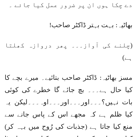
دے چکا ہوں ان پر ضرور عمل کیا جائے ۔
بھاٹیہ: بہت بہتر ڈاکٹر صاحب!
(چلنے کی آواز۔۔۔ پھر دروازہ کھلتا
ہے)
مسز بھاٹیہ: ڈاکٹر صاحب بتائیے۔ میرے بچے کا
کیا حال ہے۔۔۔ بچ جائے گا خطرے کی کوئی
بات نہیں؟۔۔۔اور۔۔۔اور۔۔۔اوہ۔۔۔لیکن یہ
کیا ظلم ہے کہ مجھے اس کے پاس جانے سے
منع کیا جاتا ہے (جذبات کی رُوح میں بہہ کر)