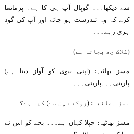
سے دیکھا۔۔۔ گوپال آپ ہی کا ہے۔ پرماتما
کرے کہ وہ تندرست ہو جائے اور آپ کی گود
ہری رہے۔۔۔
(کلاک چھ بجاتا ہے)
مسز بھاٹیہ: (اپنی بیوی کو آواز دیتا ہے)
پاربتی۔۔۔پاربتی۔۔۔
مسز بھاٹیہ: (روکھے پن سے) کیا ہے؟
مسز بھاٹیہ: چپلا کہاں ہے۔۔۔ بچے کو اس نے