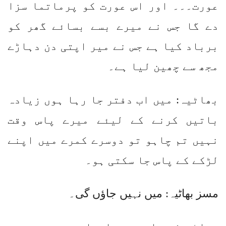
عورت۔۔۔ اور اس عورت کو پرماتما سزا
دے گا جس نے میرے بسے بسائے گھر کو
برباد کیا ہے جس نے میر اپتی دن دہاڑے
مجھ سے چھین لیا ہے۔
بھاٹیہ: میں اب دفتر جا رہا ہوں زیادہ
باتیں کرنے کے لیئے میرے پاس وقت
نہیں تم چاہو تو دوسرے کمرے میں اپنے
لڑکے کے پاس جا سکتی ہو۔
مسز بھاٹیہ: میں نہیں جاؤں گی۔