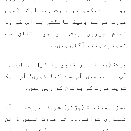
ہوں۔۔۔ دیکھو تم عورت ہو۔ ایک مظلوم
عورت تم سے بھیک مانگتی ہے اس کو وہ
تمام چیزیں بخش دو جو اتفاق سے
تمہارے ہاتھ آگئی ہیں۔۔۔
چپلا: (جذبات پر قابو پا کر) ۔۔۔آپ۔۔۔
آپ۔۔۔اب میں آپ سے کیا کہوں‘ آپ ایک
شریف عورت کو بدنام کر رہی ہیں۔
مسز بھاٹیہ: (چڑکر) شریف عورت۔۔۔ آہ
تمہاری شرافت۔۔۔ تم عورت نہیں ڈائن
ہو لیکن میں پوچھتی ہوں ‘ کب تک تم ان