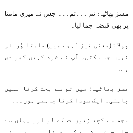
مسز بھاٹیہ: تم ۔۔۔تم۔۔۔ جس نے میری مامتا
پر بھی قبضہ جما لیا۔
چپلا : (معنی خیز لہجے میں) مامتا چُرائی
نہیں جا سکتی۔ آپ نے خود کہیں کھو دی
ہے۔
مسز بھاٹیہ: میں تم سے بحث کرنا نہیں
چاہتی۔ ایک سودا کرنا چاہتی ہوں۔۔۔
مجھ سے کچھ زیورات لے لو اور یہاں سے
چلی جاؤ۔ ان سے کہہ دینا۔۔۔ میں اپنی