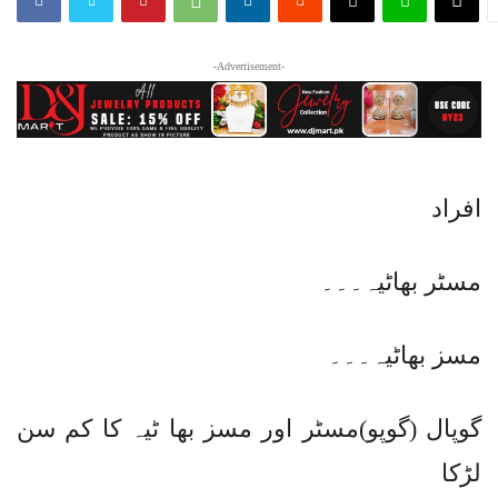
-Advertisement-
افراد
مسٹر بھاٹیہ۔۔۔
مسز بھاٹیہ۔۔۔
گوپال (گوپو)مسٹر اور مسز بھا ٹیہ کا کم سن
لڑکا