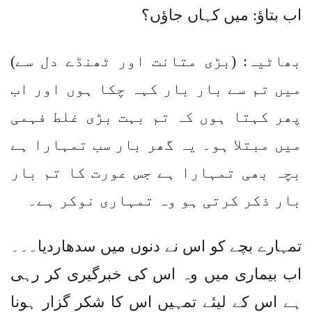
اب بتاؤ: میں کہاں جاؤں؟
بھاٹیہ: (بڑی متانت اور ٹھنڈے دل سے)
میں تم سے بار بار کہہ چکا ہوں اور اب
پھر کہتا ہوں کہ تم بہت بڑی غلط فہمی
میں مبتلا ہو۔ یہ گھر بار سب تمہارا ہے
بچہ بھی تمہارا ہے جس عورت کا تم بار
بار ذکر کرتی ہو وہ تمہاری نوکر ہے۔
تمہارے بچے کو اس نے دنوں میں سدھاردیا۔۔۔
اب بیماری میں وہ اس کی خبرگیری کر رہی
ہے اس کے لیئے تمہیں اس کا شکر گزار ہونا