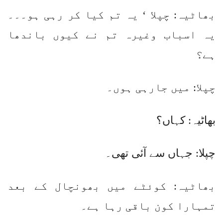
بھاٹیہ: چپلا ‘ یہ تم کیا کر رہی ہو۔۔۔
یہ اسباب وغیرہ تم نے کیوں باندھا
ہے؟
چپلا: میں جارہی ہوں۔
بھاٹیہ: کہاں؟
چپلا: جہاں سے آئی تھی۔
بھاٹیہ: کوئٹے میں بھونچال کے بعد
تمہارا کون باقی رہا ہے۔