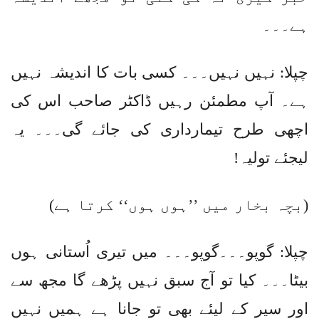
ہے۔۔۔
چپلا: نہیں نہیں۔۔۔ کسی بات کا اندیشہ نہیں
ہے۔ آپ مطمئن رہیں ڈاکٹر صاحب اس کی
اچھی طرح تیمارداری کی جائے گی۔۔۔ یہ
لیجئے تولیہ!
(بچہ بخار میں ’’ہوں ہوں‘‘ کرتا ہے)
چپلا: گوپو۔۔۔گوپو۔۔۔ میں تیری اُستانی ہوں
بیٹا۔۔۔ کیا تو آج سبق نہیں پڑھے گا مجھ سے
اور سیر کے لیئے بھی تو جانا ہے ہمیں نہیں