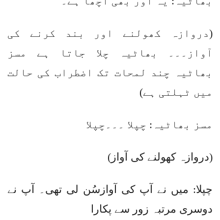
بھاٹیہ: یہ اور بھی اچھا ہے۔
(دروازہ کھولنے اور بند کرنے کی
آواز۔۔۔ بھاٹیہ چلا جاتا ہے مسز
بھاٹیہ چند لمحات تک اضطراب کی حالت
میں ٹہلتی ہے)
مسز بھاٹیہ: چپلا ۔۔۔چپلا
(دروازہ کھولنے کی آواز)
چپلا: میں نے آپ کی آوازسُن لی تھی۔ آپ نے
دوسری مرتبہ زور سے پکارا