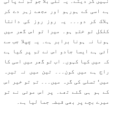
نہیں کر دیتے۔ یہ نئی بلا جو تم نے پالی
ہے اسی کے ہورہو اور مجھے زہر دے کر
ہلاک کر دو۔۔۔ یہ روز روز کی دانتا
کلکل تو ختم ہو۔ میرا تو اس گھر میں
ہونا نہ ہونا برابر ہے۔ یہ چپلا جب سے
آئی ہے ایسا جادو اس نے تم پر کیا ہے
کہ میں کیا کہوں۔ اب تو گھر میں اسی کا
راج ہے میں کون۔۔۔ تین میں نہ تیرہ
میں‘ تسلی کی گرہ میں۔۔۔ تم تو خیر اس
کے ہو ہی گئے تھے۔ پر اس موئی نے تو
میرے بچے پر بھی قبضہ جما لیا ہے۔