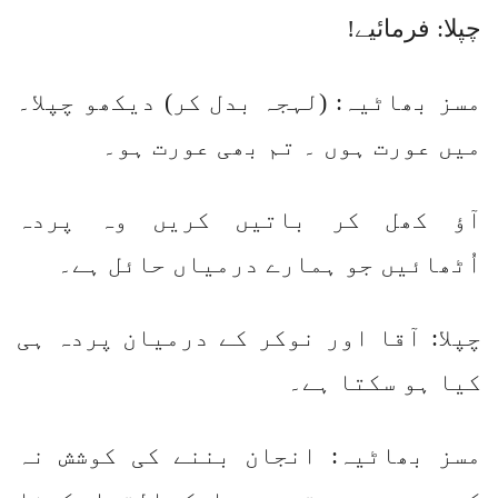
چپلا: فرمائیے!
مسز بھاٹیہ: (لہجہ بدل کر) دیکھو چپلا۔
میں عورت ہوں ۔ تم بھی عورت ہو۔
آؤ کھل کر باتیں کریں وہ پردہ
اُٹھائیں جو ہمارے درمیاں حائل ہے۔
چپلا: آقا اور نوکر کے درمیان پردہ ہی
کیا ہو سکتا ہے۔
مسز بھاٹیہ: انجان بننے کی کوشش نہ