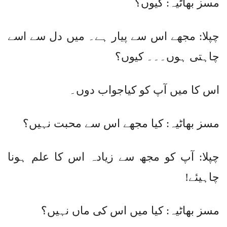
مسز بھاٹیہ: کیوں؟
چپلا: مجھے اس سے پیار ہے۔ میں دل سے اسے
چاہتی ہوں۔۔۔ کیوں؟
اس کا میں آپ کو کیاجواب دوں۔
مسز بھاٹیہ: کیا مجھے اس سے محبت نہیں؟
چپلا: آپ کو مجھ سے زیادہ اس کا علم ہونا
چاہیئے!
مسز بھاٹیہ: کیا میں اس کی ماں نہیں؟