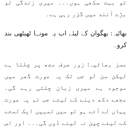
تو بہت سکھی ہوں۔۔۔ میری زندگی تو
بڑے آنند میں گزر رہی ہے۔
بھاٹیہ: بھگوان کے لیئے اب یہ مونہا ٹھیٹھی بند
کرو۔
مسز بھاٹیہ: زور صرف مجھ پر چلتا ہے
لیکن سن لو جب تک یہ عورت گھر میں
موجود ہے میری زبان چلتی رہے گی۔
مجھے دکھ دینے کے لیئے جب تم یہ عورت
یہاں لے آئے ہو تو میں تمہیں ایک لمحے
کے لیئے چین نہ لینے دُوں گی۔۔۔ اور اس