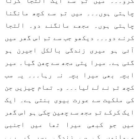
کرو۔۔۔ میں تم سے ایک التجا کرنا
چاہتی ہوں۔۔۔ میں تم سے کچھ مانگنا
چاہتی ہوں۔ مجھے مانگنے دو۔ التجا
کرنے دو۔۔۔ دیکھو جب سے تم اس گھر میں
آئی ہو میری زندگی بالکل اجیرن ہو
گئی ہے۔ میرا پتی مجھ سے چھن گیا۔ میر
ابچہ بھی میرا بچہ نہ رہا۔۔۔ یہ سب
کچھ تم نے لے لیا۔۔۔ وہ تمام چیزیں جن
کی ملکیت سے عورت بیوی بنتی ہے۔ ایک
ایک کرکے تم مجھ سے چھین چکی ہو اس گھر
میں جو کبھی میرا تھا میں اجنبی
مہمانوں کی سی زندگی بسر کر رہی