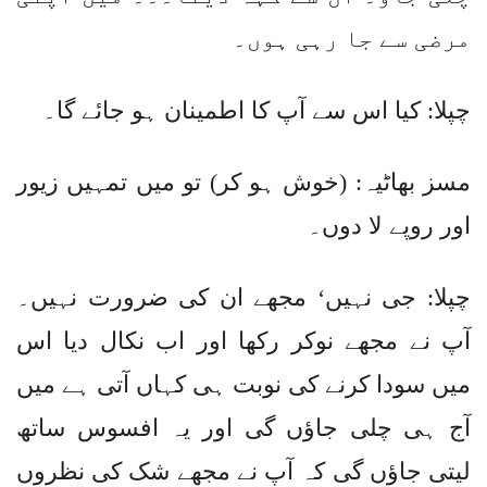
مرضی سے جا رہی ہوں۔
چپلا: کیا اس سے آپ کا اطمینان ہو جائے گا۔
مسز بھاٹیہ: (خوش ہو کر) تو میں تمہیں زیور
اور روپے لا دوں۔
چپلا: جی نہیں‘ مجھے ان کی ضرورت نہیں۔
آپ نے مجھے نوکر رکھا اور اب نکال دیا اس
میں سودا کرنے کی نوبت ہی کہاں آتی ہے میں
آج ہی چلی جاؤں گی اور یہ افسوس ساتھ
لیتی جاؤں گی کہ آپ نے مجھے شک کی نظروں