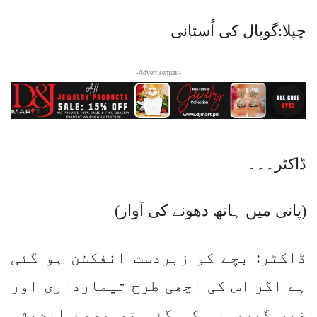
چپلا:گوپال کی اُستانی
-Advertisement-
ڈاکٹر۔۔۔
(پانی میں ہاتھ دھونے کی آواز)
ڈاکٹر: بچے کو زبردست انفکشن ہو گئی
ہے اگر اس کی اچھی طرح تیمارداری اور
خبر گیری نہ کی گئی تو مجھے اندیشہ