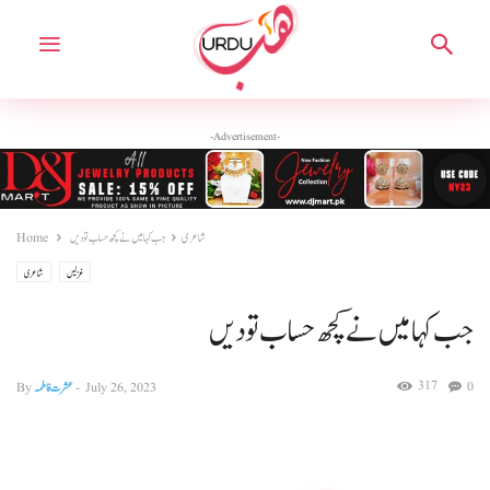
-Advertisement-
شاعری
جب کہا میں نے کچھ حساب تو دیں
Home
غزلیں
شاعری
جب کہا میں نے کچھ حساب تو دیں
317
0
July 26, 2023
-
عشرت فاطمہ
By