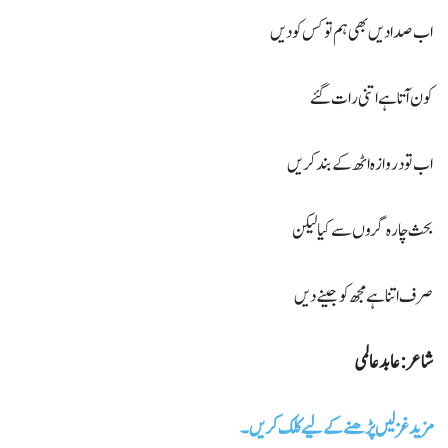
اب صدا دیں بھی ہم تو کس کو دیں
کون آتا ہے اتنی رات گئے
اب تو دروازہ اٹھ کے بند کریں
بحث چارہ گروں سے کیا لیکن
صرف اتنا ہے مجھ کو جینے دیں
شاعر:عابد عالمی
مزید غزلیں پڑھنے کے لیے کلک کریں۔