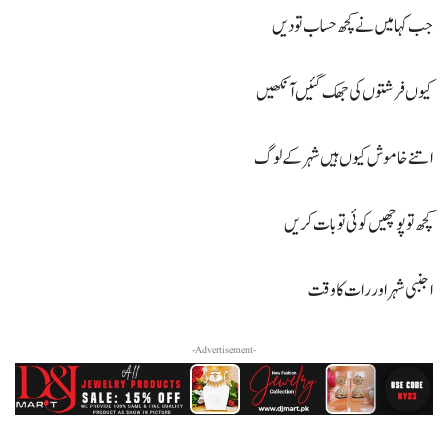
جب کہا میں نے کچھ حساب تو دیں
کیوں فرشتوں کی جھک گئیں آنکھیں
اتنے خاموش کیوں ہیں شہر کے لوگ
کچھ تو پوچھیں کوئی تو بات کریں
اجنبی شہر اور رات کا وقت
-Advertisement-