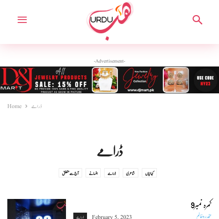
-Advertisement-
ڈرامے
Home
ڈرامے
کہانیاں
شاعری
ڈرامے
افسانے
آج سے متعلق
کمرہ نمبر9
مخدرہ خانم
February 5, 2023
ڈرامے